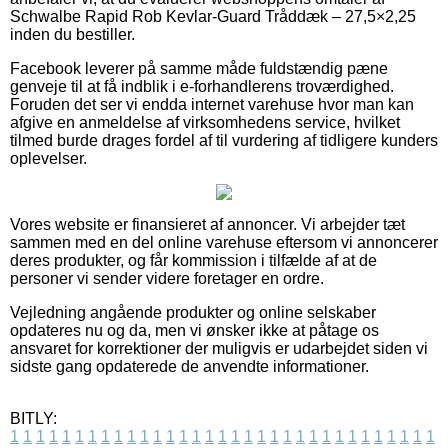
Schwalbe Rapid Rob Kevlar-Guard Tråddæk – 27,5×2,25
inden du bestiller.
Facebook leverer på samme måde fuldstændig pæne
genveje til at få indblik i e-forhandlerens troværdighed.
Foruden det ser vi endda internet varehuse hvor man kan
afgive en anmeldelse af virksomhedens service, hvilket
tilmed burde drages fordel af til vurdering af tidligere kunders
oplevelser.
Vores website er finansieret af annoncer. Vi arbejder tæt
sammen med en del online varehuse eftersom vi annoncerer
deres produkter, og får kommission i tilfælde af at de
personer vi sender videre foretager en ordre.
Vejledning angående produkter og online selskaber
opdateres nu og da, men vi ønsker ikke at påtage os
ansvaret for korrektioner der muligvis er udarbejdet siden vi
sidste gang opdaterede de anvendte informationer.
BITLY:
1
1
1
1
1
1
1
1
1
1
1
1
1
1
1
1
1
1
1
1
1
1
1
1
1
1
1
1
1
1
1
1
1