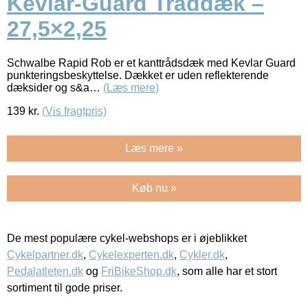
Kevlar-Guard Tråddæk –
27,5×2,25
Schwalbe Rapid Rob er et kanttrådsdæk med Kevlar Guard
punkteringsbeskyttelse. Dækket er uden reflekterende
dæksider og s&a…
(Læs mere)
139
kr.
(Vis fragtpris)
Læs mere »
Køb nu »
De mest populære cykel-webshops er i øjeblikket
Cykelpartner.dk
,
Cykelexperten.dk
,
Cykler.dk
,
Pedalatleten.dk
og
FriBikeShop.dk
, som alle har et stort
sortiment til gode priser.