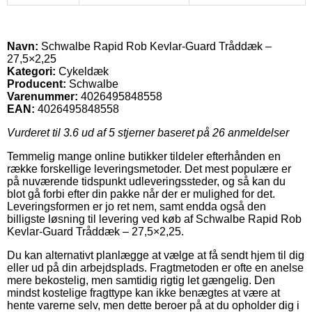
Navn:
Schwalbe Rapid Rob Kevlar-Guard Tråddæk –
27,5×2,25
Kategori:
Cykeldæk
Producent:
Schwalbe
Varenummer:
4026495848558
EAN:
4026495848558
Vurderet til
3.6
ud af 5 stjerner baseret på
26
anmeldelser
Temmelig mange online butikker tildeler efterhånden en
række forskellige leveringsmetoder. Det mest populære er
på nuværende tidspunkt udleveringssteder, og så kan du
blot gå forbi efter din pakke når der er mulighed for det.
Leveringsformen er jo ret nem, samt endda også den
billigste løsning til levering ved køb af Schwalbe Rapid Rob
Kevlar-Guard Tråddæk – 27,5×2,25.
Du kan alternativt planlægge at vælge at få sendt hjem til dig
eller ud på din arbejdsplads. Fragtmetoden er ofte en anelse
mere bekostelig, men samtidig rigtig let gængelig. Den
mindst kostelige fragttype kan ikke benægtes at være at
hente varerne selv, men dette beroer på at du opholder dig i