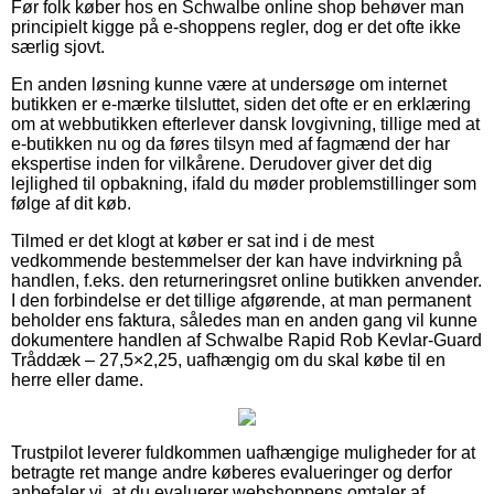
Før folk køber hos en Schwalbe online shop behøver man
principielt kigge på e-shoppens regler, dog er det ofte ikke
særlig sjovt.
En anden løsning kunne være at undersøge om internet
butikken er e-mærke tilsluttet, siden det ofte er en erklæring
om at webbutikken efterlever dansk lovgivning, tillige med at
e-butikken nu og da føres tilsyn med af fagmænd der har
ekspertise inden for vilkårene. Derudover giver det dig
lejlighed til opbakning, ifald du møder problemstillinger som
følge af dit køb.
Tilmed er det klogt at køber er sat ind i de mest
vedkommende bestemmelser der kan have indvirkning på
handlen, f.eks. den returneringsret online butikken anvender.
I den forbindelse er det tillige afgørende, at man permanent
beholder ens faktura, således man en anden gang vil kunne
dokumentere handlen af Schwalbe Rapid Rob Kevlar-Guard
Tråddæk – 27,5×2,25, uafhængig om du skal købe til en
herre eller dame.
Trustpilot leverer fuldkommen uafhængige muligheder for at
betragte ret mange andre køberes evalueringer og derfor
anbefaler vi, at du evaluerer webshoppens omtaler af