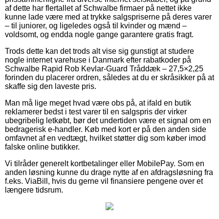
af dette har flertallet af Schwalbe firmaer på nettet ikke
kunne lade være med at trykke salgspriserne på deres varer
– til juniorer, og ligeledes også til kvinder og mænd –
voldsomt, og endda nogle gange garantere gratis fragt.
Trods dette kan det trods alt vise sig gunstigt at studere
nogle internet varehuse i Danmark efter rabatkoder på
Schwalbe Rapid Rob Kevlar-Guard Tråddæk – 27,5×2,25
forinden du placerer ordren, således at du er skråsikker på at
skaffe sig den laveste pris.
Man må lige meget hvad være obs på, at ifald en butik
reklamerer bedst i test varer til en salgspris der virker
ubegribelig letkøbt, bør det undertiden være et signal om en
bedragerisk e-handler. Køb med kort er på den anden side
omfavnet af en vedtægt, hvilket støtter dig som køber imod
falske online butikker.
Vi tilråder generelt kortbetalinger eller MobilePay. Som en
anden løsning kunne du drage nytte af en afdragsløsning fra
f.eks. ViaBill, hvis du gerne vil finansiere pengene over et
længere tidsrum.