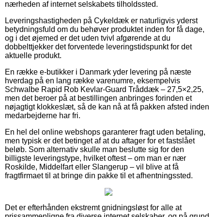
nærheden af internet selskabets tilholdssted.
Leveringshastigheden på Cykeldæk er naturligvis yderst
betydningsfuld om du behøver produktet inden for få dage,
og i det øjemed er det uden tvivl afgørende at du
dobbelttjekker det forventede leveringstidspunkt for det
aktuelle produkt.
En række e-butikker i Danmark yder levering på næste
hverdag på en lang række varenumre, eksempelvis
Schwalbe Rapid Rob Kevlar-Guard Tråddæk – 27,5×2,25,
men det beroer på at bestillingen anbringes forinden et
nøjagtigt klokkeslæt, så de kan nå at få pakken afsted inden
medarbejderne har fri.
En hel del online webshops garanterer fragt uden betaling,
men typisk er det betinget af at du aftager for et fastslået
beløb. Som alternativ skulle man beslutte sig for den
billigste leveringstype, hvilket oftest – om man er nær
Roskilde, Middelfart eller Slangerup – vil blive at få
fragtfirmaet til at bringe din pakke til et afhentningssted.
Det er efterhånden ekstremt gnidningsløst for alle at
prissammenligne fra diverse internet selskaber, og på grund