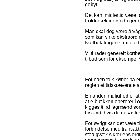
gebyr.
Det kan imidlertid være
Foldedæk inden du gennemf
Man skal dog være årvågen
som kan virke ekstraordin
Kortbetalinger er imidler
Vi tilråder generelt kort
tilbud som for eksempel V
Forinden folk køber på e
reglen et tidskrævende a
En anden mulighed er at
at e-butikken opererer i
kigges til af fagmænd s
bistand, hvis du udsætte
For øvrigt kan det være t
forbindelse med transaktio
stadigvæk sikrer ens ord