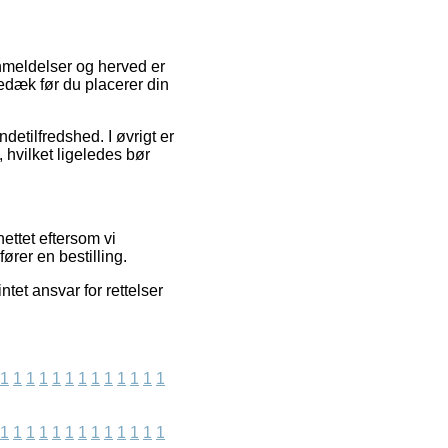
anmeldelser og herved er
edæk før du placerer din
etilfredshed. I øvrigt er
hvilket ligeledes bør
ettet eftersom vi
ører en bestilling.
tet ansvar for rettelser
1
1
1
1
1
1
1
1
1
1
1
1
1
1
1
1
1
1
1
1
1
1
1
1
1
1