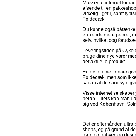
Masser af internet forhan
afsende til en pakkeshop,
virkelig ligetil, samt ty
Foldedæk.
Du kunne også påtænke at
en kende mere pebret, me
selv, hvilket dog forudsæ
Leveringstiden på Cykeld
bruge dine nye varer med
det aktuelle produkt.
En del online firmaer gi
Foldedæk, men som ikke d
sådan at de sandsynligvis
Visse internet selskaber 
beløb. Ellers kan man u
sig ved København, Solrød 
Det er efterhånden ultra 
shops, og på grund af det
børn og babyer, og desud