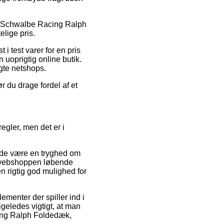
på Schwalbe Racing Ralph
lige pris.
i test varer for en pris
 uoprigtig online butik.
ægte netshops.
r du drage fordel af et
gler, men det er i
rde være en tryghed om
et webshoppen løbende
 rigtig god mulighed for
ementer der spiller ind i
igeledes vigtigt, at man
cing Ralph Foldedæk,