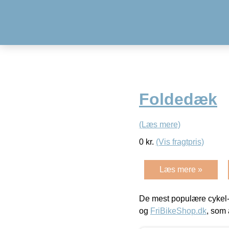
Foldedæk
(Læs mere)
0
kr.
(Vis fragtpris)
Læs mere »
De mest populære cykel-
og
FriBikeShop.dk
, som 