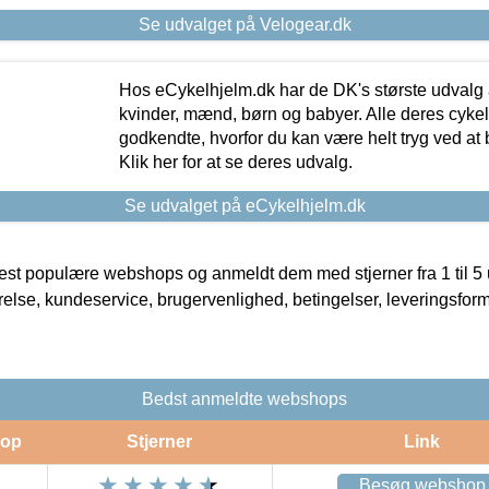
Se udvalget på Velogear.dk
Hos eCykelhjelm.dk har de DK's største udvalg a
kvinder, mænd, børn og babyer. Alle deres cyke
godkendte, hvorfor du kan være helt tryg ved at
Klik her for at se deres udvalg.
Se udvalget på eCykelhjelm.dk
t populære webshops og anmeldt dem med stjerner fra 1 til 5 ud
rrelse, kundeservice, brugervenlighed, betingelser, leveringsfor
Bedst anmeldte webshops
op
Stjerner
Link
Besøg webshop