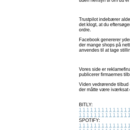
uden hensyn til om du er 
Trustpilot indebærer alde
det klogt, at du eftersø
ordre.
Facebook genererer yderme
der mange shops på nette
anvendes til at tage still
Vores side er reklamefina
publicerer firmaernes til
Viden vedrørende tilbud o
der måtte være iværksat 
BITLY:
1
1
1
1
1
1
1
1
1
1
1
1
1
1
1
1
1
1
1
1
1
1
1
1
1
1
SPOTIFY:
1
1
1
1
1
1
1
1
1
1
1
1
1