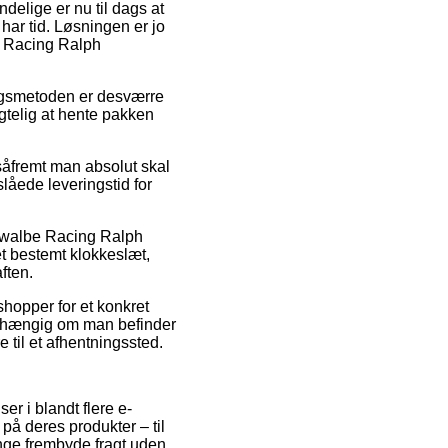
delige er nu til dags at
har tid. Løsningen er jo
be Racing Ralph
ringsmetoden er desværre
gtelig at hente pakken
såfremt man absolut skal
låede leveringstid for
chwalbe Racing Ralph
et bestemt klokkeslæt,
ften.
shopper for et konkret
afhængig om man befinder
e til et afhentningssted.
er i blandt flere e-
 på deres produkter – til
nge frembyde fragt uden