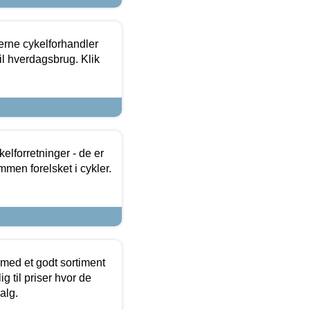
erne cykelforhandler
til hverdagsbrug. Klik
lforretninger - de er
mmen forelsket i cykler.
 med et godt sortiment
g til priser hvor de
alg.