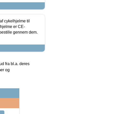
f cykelhjelme til
lhjelme er CE-
 bestille gennem dem.
 fra bl.a. deres
mer og