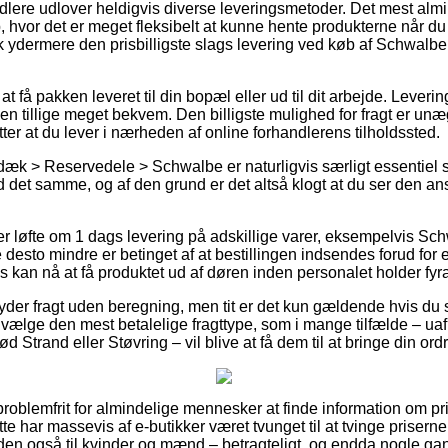
dlere udlover heldigvis diverse leveringsmetoder. Det mest almin
 hvor det er meget fleksibelt at kunne hente produkterne når du 
pisk ydermere den prisbilligste slags levering ved køb af Schwal
 få pakken leveret til din bopæl eller ud til dit arbejde. Leve
n tillige meget bekvem. Den billigste mulighed for fragt er unæ
tter at du lever i nærheden af online forhandlerens tilholdssted.
æk > Reservedele > Schwalbe er naturligvis særligt essentiel 
 det samme, og af den grund er det altså klogt at du ser den ans
ver løfte om 1 dags levering på adskillige varer, eksempelvis S
esto mindre er betinget af at bestillingen indsendes forud for 
 kan nå at få produktet ud af døren inden personalet holder fyra
yder fragt uden beregning, men tit er det kun gældende hvis du 
dvælge den mest betalelige fragttype, som i mange tilfælde – u
Strand eller Støvring – vil blive at få dem til at bringe din ordr
problemfrit for almindelige mennesker at finde information om pris
te har massevis af e-butikker været tvunget til at tvinge priserne
en også til kvinder og mænd – betragteligt, og endda nogle ga