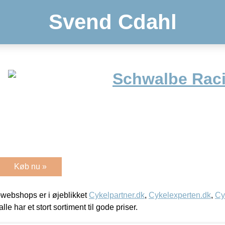
Svend Cdahl
Schwalbe Rac
Køb nu »
webshops er i øjeblikket
Cykelpartner.dk
,
Cykelexperten.dk
,
Cy
alle har et stort sortiment til gode priser.