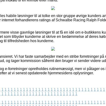
på indkøb til en kvinde eller mand.
les habile løsninger til at tolke en stor gruppe øvrige kunders 
ger internet forhandlerens ratings af Schwalbe Racing Ralph Fold
re visse gavnlige løsninger til at få en idé om e-butikkens kund
t som tilbyder kunderne at skrive en bedømmelse af deres køb, 
ing til tilfredsheden hos kunderne.
nsieret. Vi har faste samarbejder med en stribe forretninger på n
bud, og tager kommission såfremt den bruger vi sender videre udf
g e-forretninger opretholdes rutinemæssigt, men vi påtager os in
efter at vi senest opdaterede hjemmesidens oplysninger.
1
1
1
1
1
1
1
1
1
1
1
1
1
1
1
1
1
1
1
1
1
1
1
1
1
1
1
1
1
1
1
1
1
1
1
1
1
1
1
1
1
1
1
1
1
1
1
1
1
1
1
1
1
1
1
1
1
1
1
1
1
1
1
1
1
1
1
1
1
1
1
1
1
1
1
1
1
1
1
1
1
1
1
1
1
1
1
1
1
1
1
1
1
1
1
1