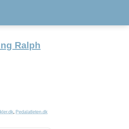
ing Ralph
kler.dk
,
Pedalatleten.dk