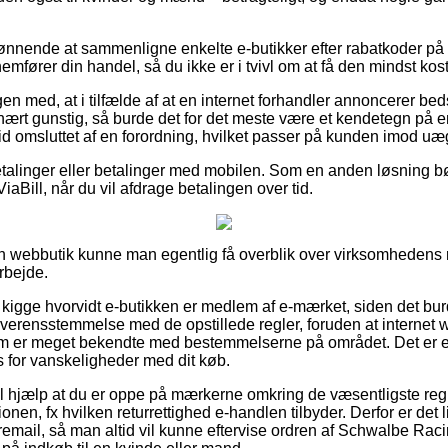
 lønnende at sammenligne enkelte e-butikker efter rabatkoder 
ører din handel, så du ikke er i tvivl om at få den mindst koste
 med, at i tilfælde af at en internet forhandler annoncerer bedst 
ært gunstig, så burde det for det meste være et kendetegn på en
tid omsluttet af en forordning, hvilket passer på kunden imod u
betalinger eller betalinger med mobilen. Som en anden løsning bø
iaBill, når du vil afdrage betalingen over tid.
n webbutik kunne man egentlig få overblik over virksomhedens re
rbejde.
 kigge hvorvidt e-butikken er medlem af e-mærket, siden det bu
 overensstemmelse med de opstillede regler, foruden at intern
om er meget bekendte med bestemmelserne på området. Det er en
s for vanskeligheder med dit køb.
il hjælp at du er oppe på mærkerne omkring de væsentligste regl
nen, fx hvilken returrettighed e-handlen tilbyder. Derfor er det l
remail, så man altid vil kunne eftervise ordren af Schwalbe Ra