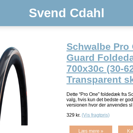
Svend Cdahl
Schwalbe Pro 
Guard Folded
700x30c (30-6
Transparent s
Dette “Pro One” foldedæk fra Sc
valg, hvis kun det bedste er god
versionen hvor der anvendes 
329
kr.
(Vis fragtpris)
Læs mere »
Kø