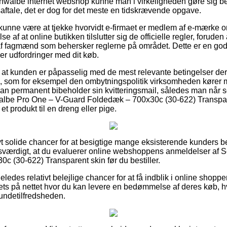
chwalbe internet webshop kunne man i virkeligheden gøre sig b
saftale, det er dog for det meste en tidskrævende opgave.
nne være at tjekke hvorvidt e-firmaet er medlem af e-mærke or
e af at online butikken tilslutter sig de officielle regler, forud
af fagmænd som behersker reglerne på området. Dette er en god
er udfordringer med dit køb.
 at kunden er påpasselig med de mest relevante betingelser der k
n, som for eksempel den ombytningspolitik virksomheden køre
at man permanent bibeholder sin kvitteringsmail, således man når 
walbe Pro One – V-Guard Foldedæk – 700x30c (30-622) Transpare
t produkt til en dreng eller pige.
ivt solide chancer for at besigtige mange eksisterende kunders b
esværdigt, at du evaluerer online webshoppens anmeldelser af 
 (30-622) Transparent skin før du bestiller.
ledes relativt belejlige chancer for at få indblik i online shopp
ets på nettet hvor du kan levere en bedømmelse af deres køb, hvi
 kundetilfredsheden.