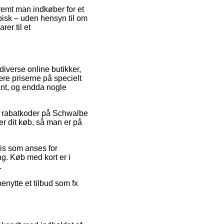
remt man indkøber for et
pisk – uden hensyn til om
rer til et
diverse online butikker,
re priserne på specielt
kant, og endda nogle
ter rabatkoder på Schwalbe
 dit køb, så man er på
ris som anses for
ng. Køb med kort er i
.
enytte et tilbud som fx