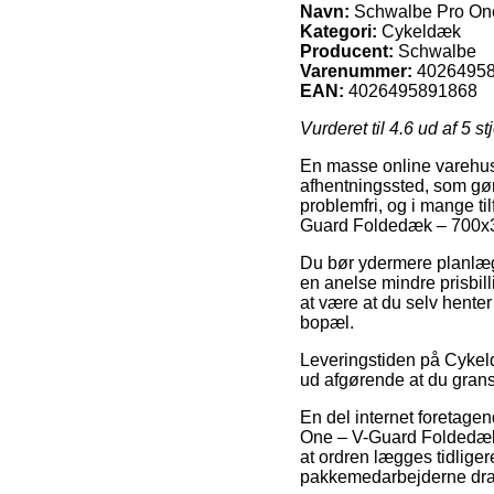
Navn:
Schwalbe Pro One
Kategori:
Cykeldæk
Producent:
Schwalbe
Varenummer:
4026495
EAN:
4026495891868
Vurderet til
4.6
ud af 5 st
En masse online varehuse 
afhentningssted, som gør
problemfri, og i mange t
Guard Foldedæk – 700x30
Du bør ydermere planlægge
en anelse mindre prisbil
at være at du selv hente
bopæl.
Leveringstiden på Cykeldæ
ud afgørende at du grans
En del internet foretage
One – V-Guard Foldedæk 
at ordren lægges tidliger
pakkemedarbejderne dra