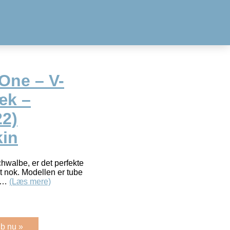
One – V-
æk –
22)
kin
hwalbe, er det perfekte
t nok. Modellen er tube
sl…
(Læs mere)
b nu »