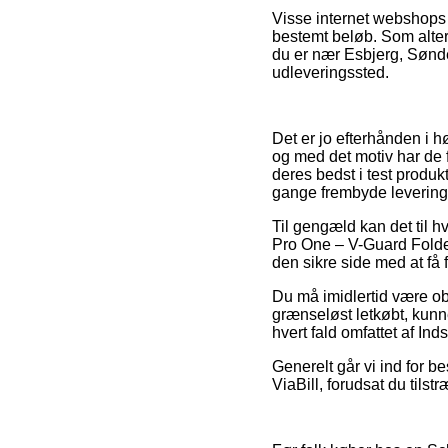
Visse internet webshops 
bestemt beløb. Som altern
du er nær Esbjerg, Sønderb
udleveringssted.
Det er jo efterhånden i h
og med det motiv har de 
deres bedst i test produk
gange frembyde levering
Til gengæld kan det til h
Pro One – V-Guard Folde
den sikre side med at få f
Du må imidlertid være obs
grænseløst letkøbt, kunne
hvert fald omfattet af In
Generelt går vi ind for b
ViaBill, forudsat du tilstr