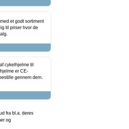
 med et godt sortiment
g til priser hvor de
alg.
f cykelhjelme til
lhjelme er CE-
 bestille gennem dem.
 fra bl.a. deres
mer og