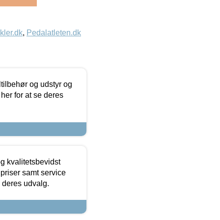
kler.dk
,
Pedalatleten.dk
ltilbehør og udstyr og
 her for at se deres
g kvalitetsbevidst
e priser samt service
e deres udvalg.