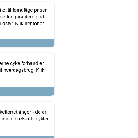
et til fornuftige priser.
 derfor garantere god
dstyr. Klik her for at
erne cykelforhandler
til hverdagsbrug. Klik
lforretninger - de er
mmen forelsket i cykler.