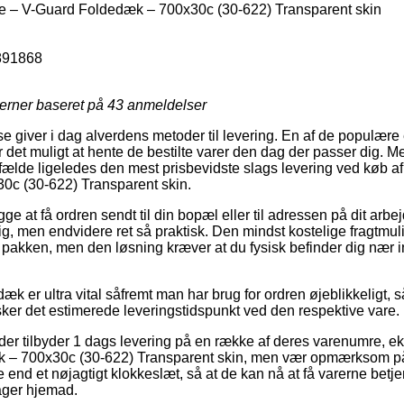
 – V-Guard Foldedæk – 700x30c (30-622) Transparent skin
891868
jerner baseret på
43
anmeldelser
giver i dag alverdens metoder til levering. En af de populære er 
 det muligt at hente de bestilte varer den dag der passer dig. 
ilfælde ligeledes den mest prisbevidste slags levering ved køb 
c (30-622) Transparent skin.
 at få ordren sendt til din bopæl eller til adressen på dit arbe
lig, men endvidere ret så praktisk. Den mindst kostelige fragtm
r pakken, men den løsning kræver at du fysisk befinder dig nær
k er ultra vital såfremt man har brug for ordren øjeblikkeligt, så
ker det estimerede leveringstidspunkt ved den respektive vare.
nder tilbyder 1 dags levering på en række af deres varenumre,
– 700x30c (30-622) Transparent skin, men vær opmærksom på a
e end et nøjagtigt klokkeslæt, så at de kan nå at få varerne betj
ger hjemad.