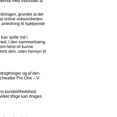
ekendt med indholdet af
dningen, grundet at det
en at online virksomheden
 anledning til hjælpende
an spille ind i
r med. I den sammenhæng
som helst vil kunne
nt skin, uden hensyn til
etragtninger og af den
Schwalbe Pro One – V-
ens kundetilfredshed.
lket tillige kan drages