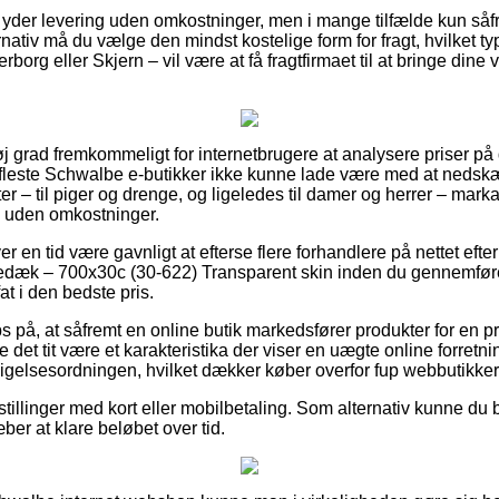
yder levering uden omkostninger, men i mange tilfælde kun såf
ativ må du vælge den mindst kostelige form for fragt, hvilket ty
org eller Skjern – vil være at få fragtfirmaet til at bringe dine va
øj grad fremkommeligt for internetbrugere at analysere priser på 
fleste Schwalbe e-butikker ikke kunne lade være med at nedskæ
ter – til piger og drenge, og ligeledes til damer og herrer – mar
 uden omkostninger.
ver en tid være gavnligt at efterse flere forhandlere på nettet ef
dæk – 700x30c (30-622) Transparent skin inden du gennemfører
at i den bedste pris.
 på, at såfremt en online butik markedsfører produkter for en p
 det tit være et karakteristika der viser en uægte online forretni
dsigelsesordningen, hvilket dækker køber overfor fup webbutikker
estillinger med kort eller mobilbetaling. Som alternativ kunne du b
æber at klare beløbet over tid.