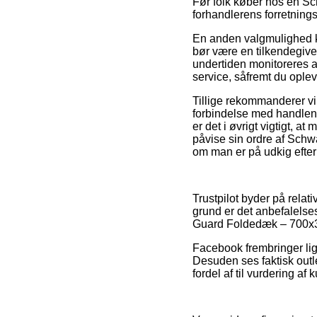
Før folk køber hos en S
forhandlerens forretning
En anden valgmulighed ku
bør være en tilkendegivels
undertiden monitoreres 
service, såfremt du oplev
Tillige rekommanderer vi
forbindelse med handle
er det i øvrigt vigtigt, 
påvise sin ordre af Sch
om man er på udkig efter e
Trustpilot byder på relat
grund er det anbefalels
Guard Foldedæk – 700x30c
Facebook frembringer lige
Desuden ses faktisk outl
fordel af til vurdering af