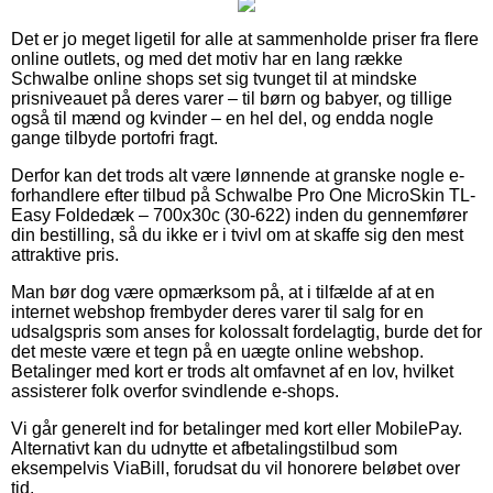
Det er jo meget ligetil for alle at sammenholde priser fra flere
online outlets, og med det motiv har en lang række
Schwalbe online shops set sig tvunget til at mindske
prisniveauet på deres varer – til børn og babyer, og tillige
også til mænd og kvinder – en hel del, og endda nogle
gange tilbyde portofri fragt.
Derfor kan det trods alt være lønnende at granske nogle e-
forhandlere efter tilbud på Schwalbe Pro One MicroSkin TL-
Easy Foldedæk – 700x30c (30-622) inden du gennemfører
din bestilling, så du ikke er i tvivl om at skaffe sig den mest
attraktive pris.
Man bør dog være opmærksom på, at i tilfælde af at en
internet webshop frembyder deres varer til salg for en
udsalgspris som anses for kolossalt fordelagtig, burde det for
det meste være et tegn på en uægte online webshop.
Betalinger med kort er trods alt omfavnet af en lov, hvilket
assisterer folk overfor svindlende e-shops.
Vi går generelt ind for betalinger med kort eller MobilePay.
Alternativt kan du udnytte et afbetalingstilbud som
eksempelvis ViaBill, forudsat du vil honorere beløbet over
tid.