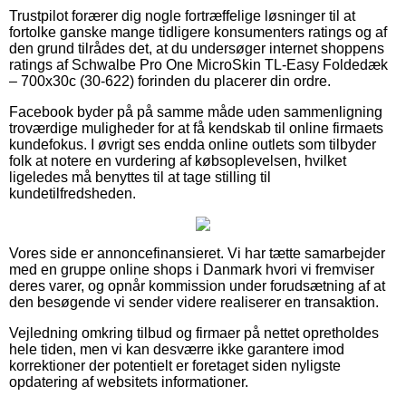
Trustpilot forærer dig nogle fortræffelige løsninger til at
fortolke ganske mange tidligere konsumenters ratings og af
den grund tilrådes det, at du undersøger internet shoppens
ratings af Schwalbe Pro One MicroSkin TL-Easy Foldedæk
– 700x30c (30-622) forinden du placerer din ordre.
Facebook byder på på samme måde uden sammenligning
troværdige muligheder for at få kendskab til online firmaets
kundefokus. I øvrigt ses endda online outlets som tilbyder
folk at notere en vurdering af købsoplevelsen, hvilket
ligeledes må benyttes til at tage stilling til
kundetilfredsheden.
Vores side er annoncefinansieret. Vi har tætte samarbejder
med en gruppe online shops i Danmark hvori vi fremviser
deres varer, og opnår kommission under forudsætning af at
den besøgende vi sender videre realiserer en transaktion.
Vejledning omkring tilbud og firmaer på nettet opretholdes
hele tiden, men vi kan desværre ikke garantere imod
korrektioner der potentielt er foretaget siden nyligste
opdatering af websitets informationer.