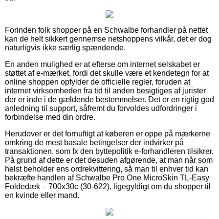
Forinden folk shopper på en Schwalbe forhandler på nettet
kan de helt sikkert gennemse netshoppens vilkår, det er dog
naturligvis ikke særlig spændende.
En anden mulighed er at efterse om internet selskabet er
støttet af e-mærket, fordi det skulle være et kendetegn for at
online shoppen opfylder de officielle regler, foruden at
internet virksomheden fra tid til anden besigtiges af jurister
der er inde i de gældende bestemmelser. Det er en rigtig god
anledning til support, såfremt du forvoldes udfordringer i
forbindelse med din ordre.
Herudover er det fornuftigt at køberen er oppe på mærkerne
omkring de mest basale betingelser der indvirker på
transaktionen, som fx den byttepolitik e-forhandleren tilsikrer.
På grund af dette er det desuden afgørende, at man når som
helst beholder ens ordrekvittering, så man til enhver tid kan
bekræfte handlen af Schwalbe Pro One MicroSkin TL-Easy
Foldedæk – 700x30c (30-622), ligegyldigt om du shopper til
en kvinde eller mand.