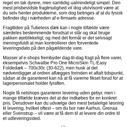
regel en tak dyrere, men samtidig ualmindeligt simpel. Den
mest prisbevidste fragtmulighed vil dog utvivlsomt være at
du selv henter produkterne, som dog betinges af at du fysisk
befinder dig i nærheden af e-firmaets adresse.
Fragttiden på Tubeless dæk kan i nogle tilfælde være
særdeles bestemmende forudsat vi står og skal bruge
pakken øjeblikkeligt, og med det formål er det selvsagt
meningsfuldt at man kontrollerer den forventede
leveringsdato på den pågældende vare.
Masser af e-shops frembyder dag-til-dag fragt på flere varer,
eksempelvis Schwalbe Pro One MicroSkin TL-Easy
Foldedæk – 700x30c (30-622), men husk at det
nødvendiggør at ordren aflægges forinden et aftalt tidspunkt,
sådan at de garanteret kan nå at få varerne fikset forud for at
lagerpersonalet holder fyraften.
Nogle få netshops garanterer levering uden gebyr, men i
mange tilfælde kræves det at der indkøbes for en konkret
pris. Derudover kan du udvælge den mest betalelige løsning
til levering, hvilket oftest – om du bor nær Aarhus, Grenaa
eller Svenstrup – vil være at få dem til at levere din ordre til
et udleveringssted.