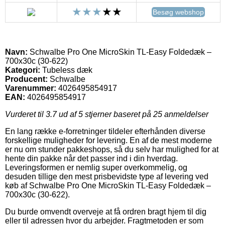
Besøg webshop
Navn:
Schwalbe Pro One MicroSkin TL-Easy Foldedæk –
700x30c (30-622)
Kategori:
Tubeless dæk
Producent:
Schwalbe
Varenummer:
4026495854917
EAN:
4026495854917
Vurderet til
3.7
ud af 5 stjerner baseret på
25
anmeldelser
En lang række e-forretninger tildeler efterhånden diverse
forskellige muligheder for levering. En af de mest moderne
er nu om stunder pakkeshops, så du selv har mulighed for at
hente din pakke når det passer ind i din hverdag.
Leveringsformen er nemlig super overkommelig, og
desuden tillige den mest prisbevidste type af levering ved
køb af Schwalbe Pro One MicroSkin TL-Easy Foldedæk –
700x30c (30-622).
Du burde omvendt overveje at få ordren bragt hjem til dig
eller til adressen hvor du arbejder. Fragtmetoden er som