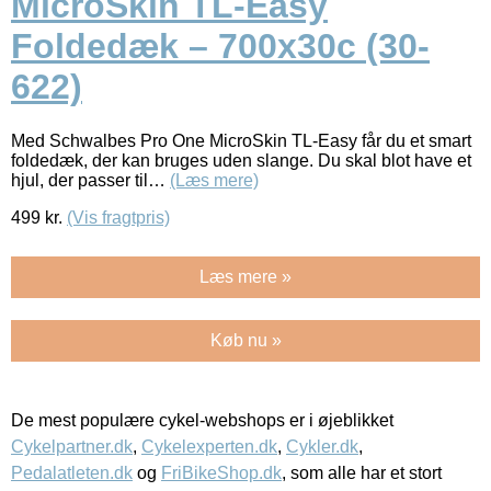
MicroSkin TL-Easy
Foldedæk – 700x30c (30-
622)
Med Schwalbes Pro One MicroSkin TL-Easy får du et smart
foldedæk, der kan bruges uden slange. Du skal blot have et
hjul, der passer til…
(Læs mere)
499
kr.
(Vis fragtpris)
Læs mere »
Køb nu »
De mest populære cykel-webshops er i øjeblikket
Cykelpartner.dk
,
Cykelexperten.dk
,
Cykler.dk
,
Pedalatleten.dk
og
FriBikeShop.dk
, som alle har et stort