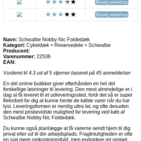
Besøg webshop
Besøg webshop
Navn:
Schwalbe Nobby Nic Foldedæk
Kategori:
Cykeldæk > Reservedele > Schwalbe
Producent:
Varenummer:
22536
EAN:
Vurderet til
4.3
ud af 5 stjerner baseret på
45
anmeldelser
En del online butikker giver efterhånden en hel del
forskellige løsninger til levering. Den mest almindelige er i
dag at få leveret til et udleveringssted, fordi det så er super
fleksibelt for dig at kunne hente de købte varer når du har
lyst. Leveringsformen er nemlig ultra let, og ofte desuden
den mest prisbevidste mulighed for levering ved køb af
Schwalbe Nobby Nic Foldedæk.
Du kunne også planlægge at få varerne sendt hjem til dig
privat eller ud til din arbejdsplads. Fragtmuligheden er ofte
en sjat mere omkostningsfuld, men endvidere ret simpel.