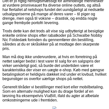
Det er jo rigtig hensigtsmæssigt for almindelige mennesker
at vurdere prisniveauet fra diverse online outlets, og altså
har flertallet af netshops fundet det uundgåeligt at nedsætte
udsalgspriserne på mange af deres varer – til piger og
drenge, men også til voksne – drastisk, og endda nogle
gange frembyde portofri levering.
Trods dette kan det trods alt vise sig udbytterigt at besigtige
enkelte online shops efter rabatkoder på Schwalbe Nobby
Nic Foldedæk forinden du gennemfører din bestilling,
således at du er skråsikker på at modtage den skarpeste
pris.
Man må dog ikke undervurdere, at hvis en forretning på
nettet sælger bedst i test varer til salg for en salgspris der
virker uendeligt god, så burde det undertiden være et
karakteristika der viser en uægte e-shop. Køb med gængse
betalingskort er heldigvis dækket ind under et lovbud, hvilket
begunstiger os overfor uærlige shops på nettet.
Generelt tilråder vi bestillinger med kort eller mobilbetaling.
Som en alternativ mulighed kan du drage fordel af en
løsning fra eksempelvis ViaBill, ifald du agter at afbetale
omkostningerne ude i fremtiden.