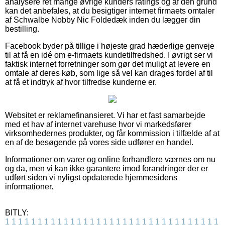
analysere ret mange øvrige kunders ratings og af den grund
kan det anbefales, at du besigtiger internet firmaets omtaler
af Schwalbe Nobby Nic Foldedæk inden du lægger din
bestilling.
Facebook byder på tillige i højeste grad hæderlige genveje
til at få en idé om e-firmaets kundetilfredshed. I øvrigt ser vi
faktisk internet forretninger som gør det muligt at levere en
omtale af deres køb, som lige så vel kan drages fordel af til
at få et indtryk af hvor tilfredse kunderne er.
Websitet er reklamefinansieret. Vi har et fast samarbejde
med et hav af internet varehuse hvor vi markedsfører
virksomhedernes produkter, og får kommission i tilfælde af at
en af de besøgende på vores side udfører en handel.
Informationer om varer og online forhandlere værnes om nu
og da, men vi kan ikke garantere imod forandringer der er
udført siden vi nyligst opdaterede hjemmesidens
informationer.
BITLY:
1
1
1
1
1
1
1
1
1
1
1
1
1
1
1
1
1
1
1
1
1
1
1
1
1
1
1
1
1
1
1
1
1