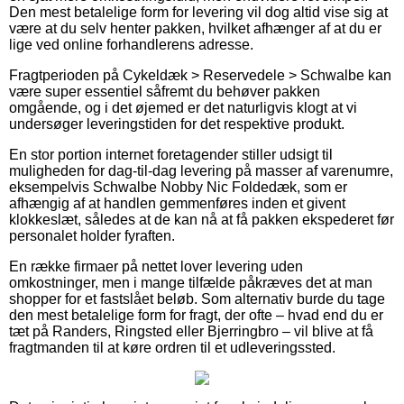
Den mest betalelige form for levering vil dog altid vise sig at
være at du selv henter pakken, hvilket afhænger af at du er
lige ved online forhandlerens adresse.
Fragtperioden på Cykeldæk > Reservedele > Schwalbe kan
være super essentiel såfremt du behøver pakken
omgående, og i det øjemed er det naturligvis klogt at vi
undersøger leveringstiden for det respektive produkt.
En stor portion internet foretagender stiller udsigt til
muligheden for dag-til-dag levering på masser af varenumre,
eksempelvis Schwalbe Nobby Nic Foldedæk, som er
afhængig af at handlen gemmenføres inden et givent
klokkeslæt, således at de kan nå at få pakken ekspederet før
personalet holder fyraften.
En række firmaer på nettet lover levering uden
omkostninger, men i mange tilfælde påkræves det at man
shopper for et fastslået beløb. Som alternativ burde du tage
den mest betalelige form for fragt, der ofte – hvad end du er
tæt på Randers, Ringsted eller Bjerringbro – vil blive at få
fragtmanden til at køre ordren til et udleveringssted.