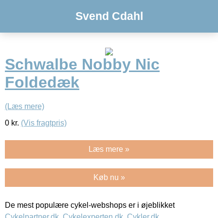
Svend Cdahl
Schwalbe Nobby Nic
Foldedæk
(Læs mere)
0
kr.
(Vis fragtpris)
Læs mere »
Køb nu »
De mest populære cykel-webshops er i øjeblikket
Cykelpartner.dk
,
Cykelexperten.dk
,
Cykler.dk
,