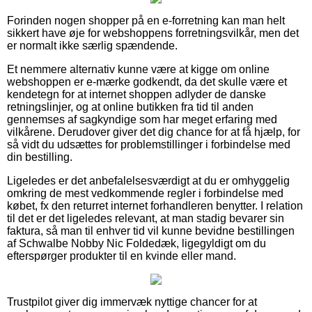
Forinden nogen shopper på en e-forretning kan man helt
sikkert have øje for webshoppens forretningsvilkår, men det
er normalt ikke særlig spændende.
Et nemmere alternativ kunne være at kigge om online
webshoppen er e-mærke godkendt, da det skulle være et
kendetegn for at internet shoppen adlyder de danske
retningslinjer, og at online butikken fra tid til anden
gennemses af sagkyndige som har meget erfaring med
vilkårene. Derudover giver det dig chance for at få hjælp, for
så vidt du udsættes for problemstillinger i forbindelse med
din bestilling.
Ligeledes er det anbefalelsesværdigt at du er omhyggelig
omkring de mest vedkommende regler i forbindelse med
købet, fx den returret internet forhandleren benytter. I relation
til det er det ligeledes relevant, at man stadig bevarer sin
faktura, så man til enhver tid vil kunne bevidne bestillingen
af Schwalbe Nobby Nic Foldedæk, ligegyldigt om du
efterspørger produkter til en kvinde eller mand.
Trustpilot giver dig immervæk nyttige chancer for at