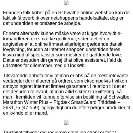
Forinden folk køber på en Schwalbe online webshop kan de
faktisk få overblik over netshoppens handelsaftale, dog er
det undertiden et omfattende arbejde.
Et nemt alternativ kunne måske være at kigge hvorvidt e-
forhandleren er e-mærke godkendt, siden det er en
angivelse af at online firmaet efterfølger gældende dansk
lovgivning, foruden at internet shoppen undertiden føres
tilsyn med af specialister som mestrer de gældende love.
Dette er desuden din genvej til at blive assisteret, ifald du
udsættes for dilemmaer med dit indkøb.
Tilsvarende anbefaler vi at man er obs på de mest relevante
vedtægter der influerer på ordren, som eksempelvis hvilken
ombytningsret internet firmaet garanterer. I relation til det er
det desuden relevant, at man altid sikrer sin kvittering, så
man i fremtiden vil kunne eftervise sin bestilling af Schwalbe
Marathon Winter Plus – Pigdæk SmartGuard Tråddæk –
26×1,75 (47-559), ligegyldigt om du efterspørger produkter til
en kvinde eller mand.
Trustpilot tilbyder dig regulære gavnlige chancer for at