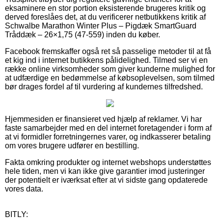
eksaminere en stor portion eksisterende brugeres kritik og
derved foreslåes det, at du verificerer netbutikkens kritik af
Schwalbe Marathon Winter Plus – Pigdæk SmartGuard
Tråddæk – 26×1,75 (47-559) inden du køber.
Facebook fremskaffer også ret så passelige metoder til at få
et kig ind i internet butikkens pålidelighed. Tilmed ser vi en
række online virksomheder som giver kunderne mulighed for
at udfærdige en bedømmelse af købsoplevelsen, som tilmed
bør drages fordel af til vurdering af kundernes tilfredshed.
Hjemmesiden er finansieret ved hjælp af reklamer. Vi har
faste samarbejder med en del internet foretagender i form af
at vi formidler forretningernes varer, og indkasserer betaling
om vores brugere udfører en bestilling.
Fakta omkring produkter og internet webshops understøttes
hele tiden, men vi kan ikke give garantier imod justeringer
der potentielt er iværksat efter at vi sidste gang opdaterede
vores data.
BITLY: