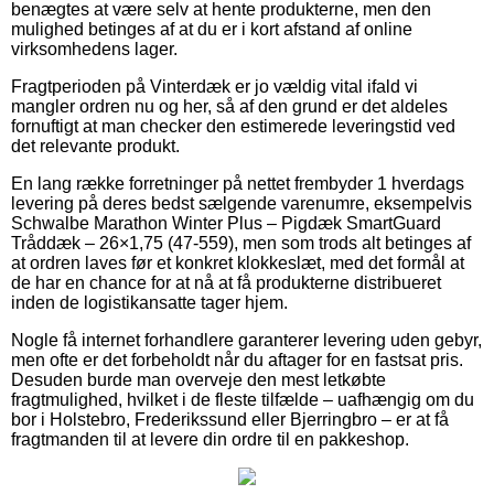
benægtes at være selv at hente produkterne, men den
mulighed betinges af at du er i kort afstand af online
virksomhedens lager.
Fragtperioden på Vinterdæk er jo vældig vital ifald vi
mangler ordren nu og her, så af den grund er det aldeles
fornuftigt at man checker den estimerede leveringstid ved
det relevante produkt.
En lang række forretninger på nettet frembyder 1 hverdags
levering på deres bedst sælgende varenumre, eksempelvis
Schwalbe Marathon Winter Plus – Pigdæk SmartGuard
Tråddæk – 26×1,75 (47-559), men som trods alt betinges af
at ordren laves før et konkret klokkeslæt, med det formål at
de har en chance for at nå at få produkterne distribueret
inden de logistikansatte tager hjem.
Nogle få internet forhandlere garanterer levering uden gebyr,
men ofte er det forbeholdt når du aftager for en fastsat pris.
Desuden burde man overveje den mest letkøbte
fragtmulighed, hvilket i de fleste tilfælde – uafhængig om du
bor i Holstebro, Frederikssund eller Bjerringbro – er at få
fragtmanden til at levere din ordre til en pakkeshop.