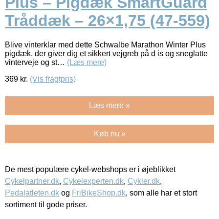
Plus – Pigdæk SmartGuard
Tråddæk – 26×1,75 (47-559)
Blive vinterklar med dette Schwalbe Marathon Winter Plus
pigdæk, der giver dig et sikkert vejgreb på d is og sneglatte
vinterveje og st…
(Læs mere)
369
kr.
(Vis fragtpris)
Læs mere »
Køb nu »
De mest populære cykel-webshops er i øjeblikket
Cykelpartner.dk
,
Cykelexperten.dk
,
Cykler.dk
,
Pedalatleten.dk
og
FriBikeShop.dk
, som alle har et stort
sortiment til gode priser.