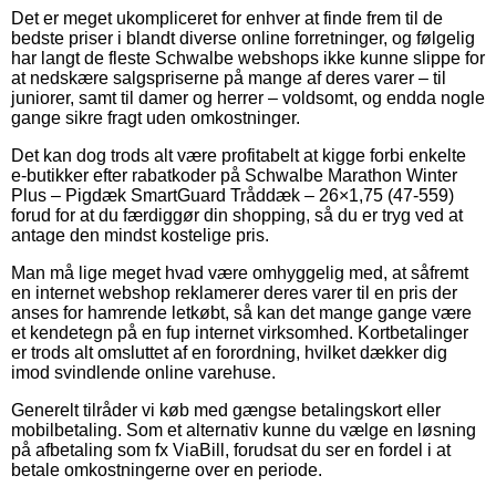
Det er meget ukompliceret for enhver at finde frem til de
bedste priser i blandt diverse online forretninger, og følgelig
har langt de fleste Schwalbe webshops ikke kunne slippe for
at nedskære salgspriserne på mange af deres varer – til
juniorer, samt til damer og herrer – voldsomt, og endda nogle
gange sikre fragt uden omkostninger.
Det kan dog trods alt være profitabelt at kigge forbi enkelte
e-butikker efter rabatkoder på Schwalbe Marathon Winter
Plus – Pigdæk SmartGuard Tråddæk – 26×1,75 (47-559)
forud for at du færdiggør din shopping, så du er tryg ved at
antage den mindst kostelige pris.
Man må lige meget hvad være omhyggelig med, at såfremt
en internet webshop reklamerer deres varer til en pris der
anses for hamrende letkøbt, så kan det mange gange være
et kendetegn på en fup internet virksomhed. Kortbetalinger
er trods alt omsluttet af en forordning, hvilket dækker dig
imod svindlende online varehuse.
Generelt tilråder vi køb med gængse betalingskort eller
mobilbetaling. Som et alternativ kunne du vælge en løsning
på afbetaling som fx ViaBill, forudsat du ser en fordel i at
betale omkostningerne over en periode.