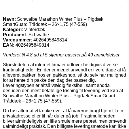
Navn:
Schwalbe Marathon Winter Plus – Pigdæk
SmartGuard Tråddæk – 26×1,75 (47-559)
Kategori:
Vinterdæk
Producent:
Schwalbe
Varenummer:
4026495849814
EAN:
4026495849814
Vurderet til
4.8
ud af 5 stjerner baseret på
49
anmeldelser
Størstedelen af internet firmaer udlover heldigvis diverse
fragtmuligheder. En der er meget anvendt er i vore dage at få
afleveret pakken hos en pakkeshop, så du selv har mulighed
for at hente din pakke den dag der passer dig.
Leveringstypen er altså vældig fleksibel, samt endda
desuden den mest betalelige løsning til levering ved køb af
Schwalbe Marathon Winter Plus – Pigdæk SmartGuard
Tråddæk – 26×1,75 (47-559).
Du bør alternativt tænke over at få varerne bragt hjem til din
privatadresse eller til når du er på job. Fragtmuligheden
bliver almindeligvis en lille smule mere pebret, men omvendt
ualmindeligt praktisk. Den billigste leveringsmetode kan ikke