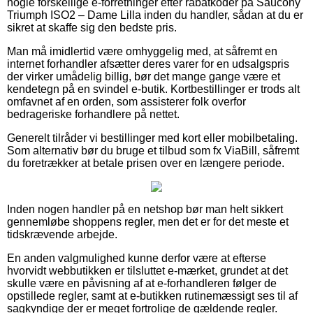
nogle forskellige e-forretninger efter rabatkoder på Saucony
Triumph ISO2 – Dame Lilla inden du handler, sådan at du er
sikret at skaffe sig den bedste pris.
Man må imidlertid være omhyggelig med, at såfremt en
internet forhandler afsætter deres varer for en udsalgspris
der virker umådelig billig, bør det mange gange være et
kendetegn på en svindel e-butik. Kortbestillinger er trods alt
omfavnet af en orden, som assisterer folk overfor
bedrageriske forhandlere på nettet.
Generelt tilråder vi bestillinger med kort eller mobilbetaling.
Som alternativ bør du bruge et tilbud som fx ViaBill, såfremt
du foretrækker at betale prisen over en længere periode.
Inden nogen handler på en netshop bør man helt sikkert
gennemløbe shoppens regler, men det er for det meste et
tidskrævende arbejde.
En anden valgmulighed kunne derfor være at efterse
hvorvidt webbutikken er tilsluttet e-mærket, grundet at det
skulle være en påvisning af at e-forhandleren følger de
opstillede regler, samt at e-butikken rutinemæssigt ses til af
sagkyndige der er meget fortrolige de gældende regler.