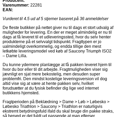
Producent:
Varenummer:
22281
EAN:
Vurderet til
4.5
ud af 5 stjerner baseret på
36
anmeldelser
De fleste butikker på nettet giver nu til dags et stort udvalg af
muligheder for levering. En der er meget almindelig er nu til
dags at få leveret til et udleveringssted, hvor du selv henter
produkterne på et selvvalgt tidspunkt. Fragttypen er jo
ualmindeligt overkommelig, og endda tillige den mest
letkøbte leveringsmodel ved køb af Saucony Triumph ISO2
– Dame Lilla.
Du kunne ydermere planlægge at få pakken leveret hjem til
hvor du bor eller til dit arbejde. Fragtmuligheden viser sig
jævnligt en sjat mere bekostelig, men desuden super
problemfri. Den mindst kostelige leveringsversion vil dog
altid vise sig at være at hente pakken selv, hvilket
forudsætter at du fysisk befinder dig lige ved internet
butikkens hjemsted.
Fragtperioden på Beklædning > Dame > Løb > Løbesko >
Løbesko Triathlon > Saucony > Triathlon er naturligvis
ekstremt betydningsfuld ifald du skal bruge din pakke straks,
så herved er det fuldt ud passende at man efterser