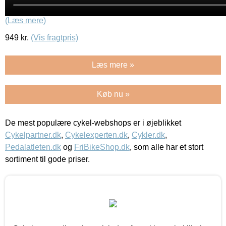
(Læs mere)
949
kr.
(Vis fragtpris)
Læs mere »
Køb nu »
De mest populære cykel-webshops er i øjeblikket
Cykelpartner.dk
,
Cykelexperten.dk
,
Cykler.dk
,
Pedalatleten.dk
og
FriBikeShop.dk
, som alle har et stort
sortiment til gode priser.