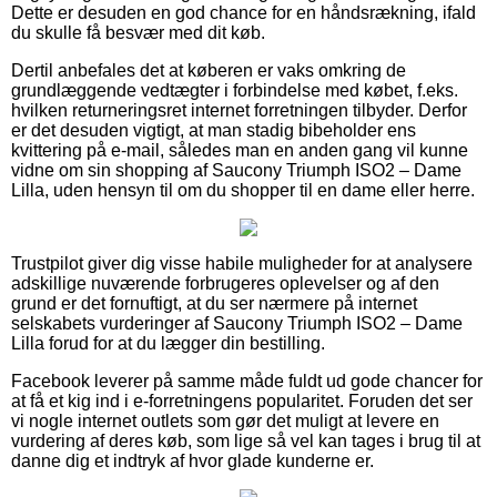
Dette er desuden en god chance for en håndsrækning, ifald
du skulle få besvær med dit køb.
Dertil anbefales det at køberen er vaks omkring de
grundlæggende vedtægter i forbindelse med købet, f.eks.
hvilken returneringsret internet forretningen tilbyder. Derfor
er det desuden vigtigt, at man stadig bibeholder ens
kvittering på e-mail, således man en anden gang vil kunne
vidne om sin shopping af Saucony Triumph ISO2 – Dame
Lilla, uden hensyn til om du shopper til en dame eller herre.
Trustpilot giver dig visse habile muligheder for at analysere
adskillige nuværende forbrugeres oplevelser og af den
grund er det fornuftigt, at du ser nærmere på internet
selskabets vurderinger af Saucony Triumph ISO2 – Dame
Lilla forud for at du lægger din bestilling.
Facebook leverer på samme måde fuldt ud gode chancer for
at få et kig ind i e-forretningens popularitet. Foruden det ser
vi nogle internet outlets som gør det muligt at levere en
vurdering af deres køb, som lige så vel kan tages i brug til at
danne dig et indtryk af hvor glade kunderne er.