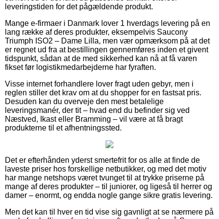
leveringstiden for det pågældende produkt.
Mange e-firmaer i Danmark lover 1 hverdags levering på en
lang række af deres produkter, eksempelvis Saucony
Triumph ISO2 – Dame Lilla, men vær opmærksom på at det
er regnet ud fra at bestillingen gennemføres inden et givent
tidspunkt, sådan at de med sikkerhed kan nå at få varen
fikset før logistikmedarbejderne har fyraften.
Visse internet forhandlere lover fragt uden gebyr, men i
reglen stiller det krav om at du shopper for en fastsat pris.
Desuden kan du overveje den mest betalelige
leveringsmanér, der tit – hvad end du befinder sig ved
Næstved, Ikast eller Bramming – vil være at få bragt
produkterne til et afhentningssted.
Det er efterhånden yderst smertefrit for os alle at finde de
laveste priser hos forskellige netbutikker, og med det motiv
har mange netshops været tvunget til at trykke priserne på
mange af deres produkter – til juniorer, og ligeså til herrer og
damer – enormt, og endda nogle gange sikre gratis levering.
Men det kan til hver en tid vise sig gavnligt at se nærmere på