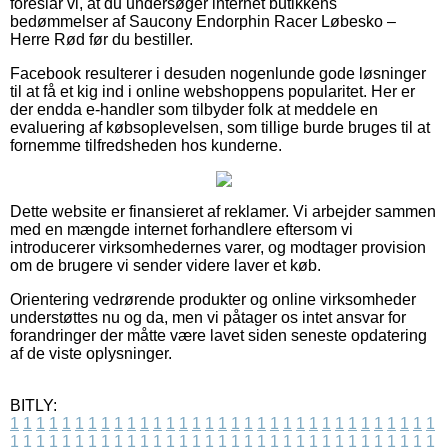
foreslår vi, at du undersøger internet butikkens
bedømmelser af Saucony Endorphin Racer Løbesko –
Herre Rød før du bestiller.
Facebook resulterer i desuden nogenlunde gode løsninger
til at få et kig ind i online webshoppens popularitet. Her er
der endda e-handler som tilbyder folk at meddele en
evaluering af købsoplevelsen, som tillige burde bruges til at
fornemme tilfredsheden hos kunderne.
Dette website er finansieret af reklamer. Vi arbejder sammen
med en mængde internet forhandlere eftersom vi
introducerer virksomhedernes varer, og modtager provision
om de brugere vi sender videre laver et køb.
Orientering vedrørende produkter og online virksomheder
understøttes nu og da, men vi påtager os intet ansvar for
forandringer der måtte være lavet siden seneste opdatering
af de viste oplysninger.
BITLY:
1
1
1
1
1
1
1
1
1
1
1
1
1
1
1
1
1
1
1
1
1
1
1
1
1
1
1
1
1
1
1
1
1
1
1
1
1
1
1
1
1
1
1
1
1
1
1
1
1
1
1
1
1
1
1
1
1
1
1
1
1
1
1
1
1
1