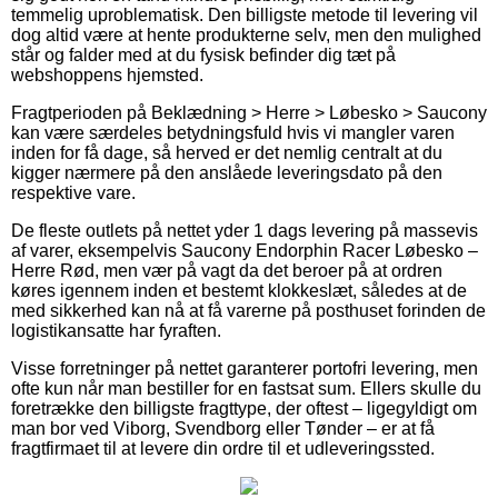
temmelig uproblematisk. Den billigste metode til levering vil
dog altid være at hente produkterne selv, men den mulighed
står og falder med at du fysisk befinder dig tæt på
webshoppens hjemsted.
Fragtperioden på Beklædning > Herre > Løbesko > Saucony
kan være særdeles betydningsfuld hvis vi mangler varen
inden for få dage, så herved er det nemlig centralt at du
kigger nærmere på den anslåede leveringsdato på den
respektive vare.
De fleste outlets på nettet yder 1 dags levering på massevis
af varer, eksempelvis Saucony Endorphin Racer Løbesko –
Herre Rød, men vær på vagt da det beroer på at ordren
køres igennem inden et bestemt klokkeslæt, således at de
med sikkerhed kan nå at få varerne på posthuset forinden de
logistikansatte har fyraften.
Visse forretninger på nettet garanterer portofri levering, men
ofte kun når man bestiller for en fastsat sum. Ellers skulle du
foretrække den billigste fragttype, der oftest – ligegyldigt om
man bor ved Viborg, Svendborg eller Tønder – er at få
fragtfirmaet til at levere din ordre til et udleveringssted.