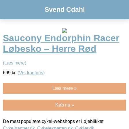
Svend Cdahl
Saucony Endorphin Racer
Løbesko – Herre Rød
(Læs mere)
699
kr.
(Vis fragtpris)
Læs mere »
Køb nu »
De mest populære cykel-webshops er i øjeblikket
Cykelpartner.dk
,
Cykelexperten.dk
,
Cykler.dk
,