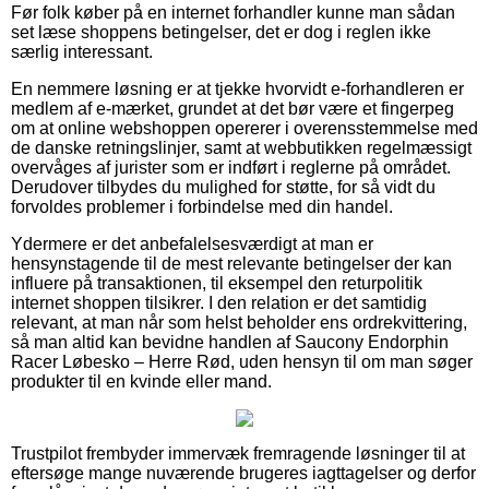
Før folk køber på en internet forhandler kunne man sådan
set læse shoppens betingelser, det er dog i reglen ikke
særlig interessant.
En nemmere løsning er at tjekke hvorvidt e-forhandleren er
medlem af e-mærket, grundet at det bør være et fingerpeg
om at online webshoppen opererer i overensstemmelse med
de danske retningslinjer, samt at webbutikken regelmæssigt
overvåges af jurister som er indført i reglerne på området.
Derudover tilbydes du mulighed for støtte, for så vidt du
forvoldes problemer i forbindelse med din handel.
Ydermere er det anbefalelsesværdigt at man er
hensynstagende til de mest relevante betingelser der kan
influere på transaktionen, til eksempel den returpolitik
internet shoppen tilsikrer. I den relation er det samtidig
relevant, at man når som helst beholder ens ordrekvittering,
så man altid kan bevidne handlen af Saucony Endorphin
Racer Løbesko – Herre Rød, uden hensyn til om man søger
produkter til en kvinde eller mand.
Trustpilot frembyder immervæk fremragende løsninger til at
eftersøge mange nuværende brugeres iagttagelser og derfor