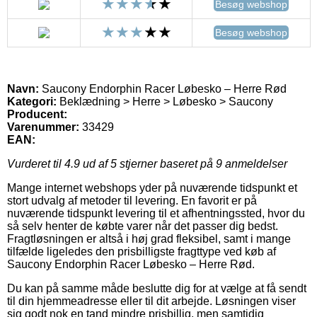
Besøg webshop
Besøg webshop
Navn:
Saucony Endorphin Racer Løbesko – Herre Rød
Kategori:
Beklædning > Herre > Løbesko > Saucony
Producent:
Varenummer:
33429
EAN:
Vurderet til
4.9
ud af 5 stjerner baseret på
9
anmeldelser
Mange internet webshops yder på nuværende tidspunkt et
stort udvalg af metoder til levering. En favorit er på
nuværende tidspunkt levering til et afhentningssted, hvor du
så selv henter de købte varer når det passer dig bedst.
Fragtløsningen er altså i høj grad fleksibel, samt i mange
tilfælde ligeledes den prisbilligste fragttype ved køb af
Saucony Endorphin Racer Løbesko – Herre Rød.
Du kan på samme måde beslutte dig for at vælge at få sendt
til din hjemmeadresse eller til dit arbejde. Løsningen viser
sig godt nok en tand mindre prisbillig, men samtidig