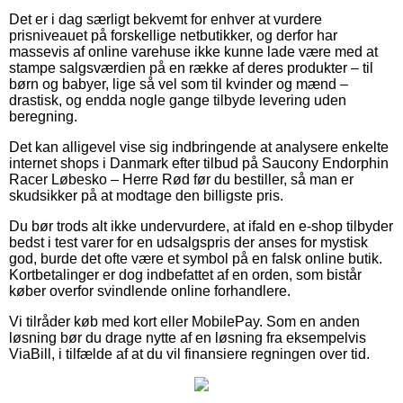
Det er i dag særligt bekvemt for enhver at vurdere
prisniveauet på forskellige netbutikker, og derfor har
massevis af online varehuse ikke kunne lade være med at
stampe salgsværdien på en række af deres produkter – til
børn og babyer, lige så vel som til kvinder og mænd –
drastisk, og endda nogle gange tilbyde levering uden
beregning.
Det kan alligevel vise sig indbringende at analysere enkelte
internet shops i Danmark efter tilbud på Saucony Endorphin
Racer Løbesko – Herre Rød før du bestiller, så man er
skudsikker på at modtage den billigste pris.
Du bør trods alt ikke undervurdere, at ifald en e-shop tilbyder
bedst i test varer for en udsalgspris der anses for mystisk
god, burde det ofte være et symbol på en falsk online butik.
Kortbetalinger er dog indbefattet af en orden, som bistår
køber overfor svindlende online forhandlere.
Vi tilråder køb med kort eller MobilePay. Som en anden
løsning bør du drage nytte af en løsning fra eksempelvis
ViaBill, i tilfælde af at du vil finansiere regningen over tid.