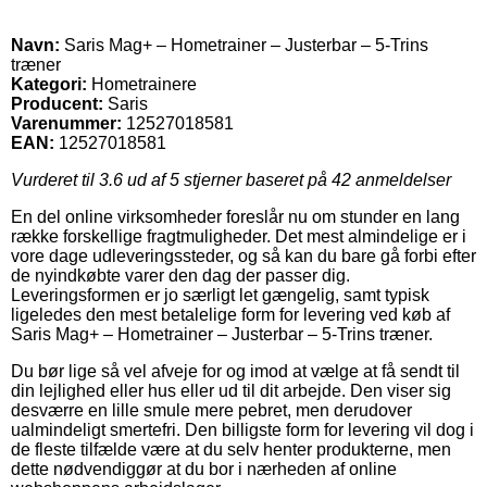
Navn:
Saris Mag+ – Hometrainer – Justerbar – 5-Trins
træner
Kategori:
Hometrainere
Producent:
Saris
Varenummer:
12527018581
EAN:
12527018581
Vurderet til
3.6
ud af 5 stjerner baseret på
42
anmeldelser
En del online virksomheder foreslår nu om stunder en lang
række forskellige fragtmuligheder. Det mest almindelige er i
vore dage udleveringssteder, og så kan du bare gå forbi efter
de nyindkøbte varer den dag der passer dig.
Leveringsformen er jo særligt let gængelig, samt typisk
ligeledes den mest betalelige form for levering ved køb af
Saris Mag+ – Hometrainer – Justerbar – 5-Trins træner.
Du bør lige så vel afveje for og imod at vælge at få sendt til
din lejlighed eller hus eller ud til dit arbejde. Den viser sig
desværre en lille smule mere pebret, men derudover
ualmindeligt smertefri. Den billigste form for levering vil dog i
de fleste tilfælde være at du selv henter produkterne, men
dette nødvendiggør at du bor i nærheden af online