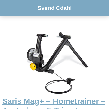
Svend Cdahl
Saris Mag+ – Hometrainer –