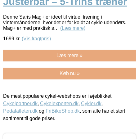
Justerbar – 5-Trins træner
Denne Saris Mag+ er ideel til virtuel træning i
vintermånederne, hvor det er for koldt at cykle udendørs.
Mag+ er med praktisk s…
(Læs mere)
1699
kr.
(Vis fragtpris)
Læs mere »
Køb nu »
De mest populære cykel-webshops er i øjeblikket
Cykelpartner.dk
,
Cykelexperten.dk
,
Cykler.dk
,
Pedalatleten.dk
og
FriBikeShop.dk
, som alle har et stort
sortiment til gode priser.