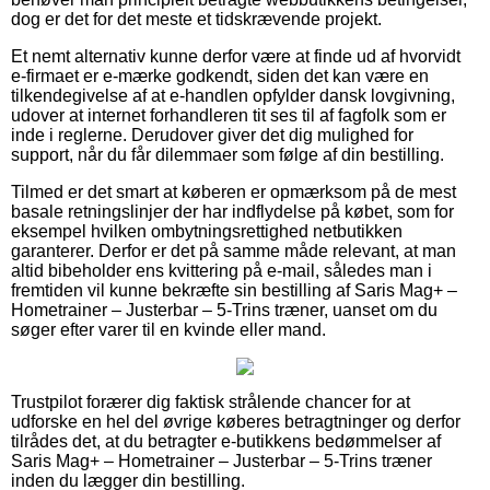
dog er det for det meste et tidskrævende projekt.
Et nemt alternativ kunne derfor være at finde ud af hvorvidt
e-firmaet er e-mærke godkendt, siden det kan være en
tilkendegivelse af at e-handlen opfylder dansk lovgivning,
udover at internet forhandleren tit ses til af fagfolk som er
inde i reglerne. Derudover giver det dig mulighed for
support, når du får dilemmaer som følge af din bestilling.
Tilmed er det smart at køberen er opmærksom på de mest
basale retningslinjer der har indflydelse på købet, som for
eksempel hvilken ombytningsrettighed netbutikken
garanterer. Derfor er det på samme måde relevant, at man
altid bibeholder ens kvittering på e-mail, således man i
fremtiden vil kunne bekræfte sin bestilling af Saris Mag+ –
Hometrainer – Justerbar – 5-Trins træner, uanset om du
søger efter varer til en kvinde eller mand.
Trustpilot forærer dig faktisk strålende chancer for at
udforske en hel del øvrige køberes betragtninger og derfor
tilrådes det, at du betragter e-butikkens bedømmelser af
Saris Mag+ – Hometrainer – Justerbar – 5-Trins træner
inden du lægger din bestilling.