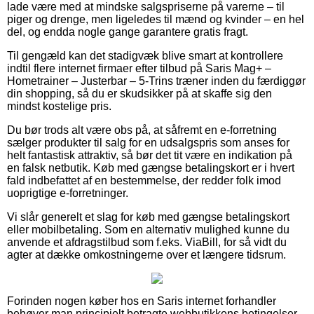
lade være med at mindske salgspriserne på varerne – til
piger og drenge, men ligeledes til mænd og kvinder – en hel
del, og endda nogle gange garantere gratis fragt.
Til gengæld kan det stadigvæk blive smart at kontrollere
indtil flere internet firmaer efter tilbud på Saris Mag+ –
Hometrainer – Justerbar – 5-Trins træner inden du færdiggør
din shopping, så du er skudsikker på at skaffe sig den
mindst kostelige pris.
Du bør trods alt være obs på, at såfremt en e-forretning
sælger produkter til salg for en udsalgspris som anses for
helt fantastisk attraktiv, så bør det tit være en indikation på
en falsk netbutik. Køb med gængse betalingskort er i hvert
fald indbefattet af en bestemmelse, der redder folk imod
uoprigtige e-forretninger.
Vi slår generelt et slag for køb med gængse betalingskort
eller mobilbetaling. Som en alternativ mulighed kunne du
anvende et afdragstilbud som f.eks. ViaBill, for så vidt du
agter at dække omkostningerne over et længere tidsrum.
Forinden nogen køber hos en Saris internet forhandler
behøver man principielt betragte webbutikkens betingelser,