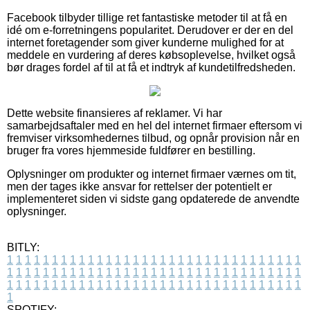
Facebook tilbyder tillige ret fantastiske metoder til at få en
idé om e-forretningens popularitet. Derudover er der en del
internet foretagender som giver kunderne mulighed for at
meddele en vurdering af deres købsoplevelse, hvilket også
bør drages fordel af til at få et indtryk af kundetilfredsheden.
Dette website finansieres af reklamer. Vi har
samarbejdsaftaler med en hel del internet firmaer eftersom vi
fremviser virksomhedernes tilbud, og opnår provision når en
bruger fra vores hjemmeside fuldfører en bestilling.
Oplysninger om produkter og internet firmaer værnes om tit,
men der tages ikke ansvar for rettelser der potentielt er
implementeret siden vi sidste gang opdaterede de anvendte
oplysninger.
BITLY:
1
1
1
1
1
1
1
1
1
1
1
1
1
1
1
1
1
1
1
1
1
1
1
1
1
1
1
1
1
1
1
1
1
1
1
1
1
1
1
1
1
1
1
1
1
1
1
1
1
1
1
1
1
1
1
1
1
1
1
1
1
1
1
1
1
1
1
1
1
1
1
1
1
1
1
1
1
1
1
1
1
1
1
1
1
1
1
1
1
1
1
1
1
1
1
1
1
1
1
1
SPOTIFY: