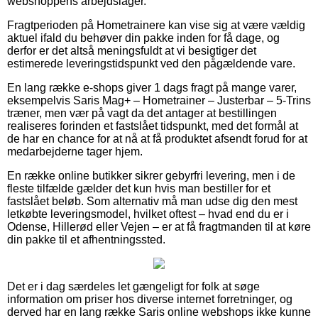
webshoppens arbejdslager.
Fragtperioden på Hometrainere kan vise sig at være vældig
aktuel ifald du behøver din pakke inden for få dage, og
derfor er det altså meningsfuldt at vi besigtiger det
estimerede leveringstidspunkt ved den pågældende vare.
En lang række e-shops giver 1 dags fragt på mange varer,
eksempelvis Saris Mag+ – Hometrainer – Justerbar – 5-Trins
træner, men vær på vagt da det antager at bestillingen
realiseres forinden et fastslået tidspunkt, med det formål at
de har en chance for at nå at få produktet afsendt forud for at
medarbejderne tager hjem.
En række online butikker sikrer gebyrfri levering, men i de
fleste tilfælde gælder det kun hvis man bestiller for et
fastslået beløb. Som alternativ må man udse dig den mest
letkøbte leveringsmodel, hvilket oftest – hvad end du er i
Odense, Hillerød eller Vejen – er at få fragtmanden til at køre
din pakke til et afhentningssted.
Det er i dag særdeles let gængeligt for folk at søge
information om priser hos diverse internet forretninger, og
derved har en lang række Saris online webshops ikke kunne