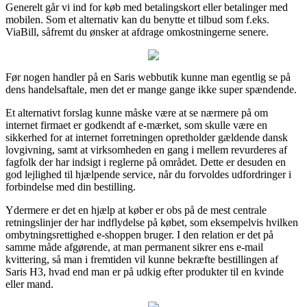
Generelt går vi ind for køb med betalingskort eller betalinger med
mobilen. Som et alternativ kan du benytte et tilbud som f.eks.
ViaBill, såfremt du ønsker at afdrage omkostningerne senere.
Før nogen handler på en Saris webbutik kunne man egentlig se på
dens handelsaftale, men det er mange gange ikke super spændende.
Et alternativt forslag kunne måske være at se nærmere på om
internet firmaet er godkendt af e-mærket, som skulle være en
sikkerhed for at internet forretningen opretholder gældende dansk
lovgivning, samt at virksomheden en gang i mellem revurderes af
fagfolk der har indsigt i reglerne på området. Dette er desuden en
god lejlighed til hjælpende service, når du forvoldes udfordringer i
forbindelse med din bestilling.
Ydermere er det en hjælp at køber er obs på de mest centrale
retningslinjer der har indflydelse på købet, som eksempelvis hvilken
ombytningsrettighed e-shoppen bruger. I den relation er det på
samme måde afgørende, at man permanent sikrer ens e-mail
kvittering, så man i fremtiden vil kunne bekræfte bestillingen af
Saris H3, hvad end man er på udkig efter produkter til en kvinde
eller mand.