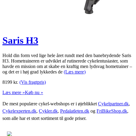
Saris H3
Hold din form ved lige hele året rundt med den banebrydende Saris
H3. Hometraineren er udviklet af rutinerede cykelentusiaster, som
havde en mission om at skabe en kraftig men lydsvag hometrainer –
og det er i høj grad lykkedes de
(Læs mere)
8199
kr.
(Vis fragtpris)
Læs mere »
Køb nu »
De mest populære cykel-webshops er i øjeblikket
Cykelpartner.dk
,
Cykelexperten.dk
,
Cykler.dk
,
Pedalatleten.dk
og
FriBikeShop.dk
,
som alle har et stort sortiment til gode priser.