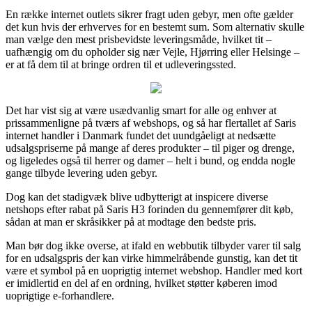
En række internet outlets sikrer fragt uden gebyr, men ofte gælder
det kun hvis der erhverves for en bestemt sum. Som alternativ skulle
man vælge den mest prisbevidste leveringsmåde, hvilket tit –
uafhængig om du opholder sig nær Vejle, Hjørring eller Helsinge –
er at få dem til at bringe ordren til et udleveringssted.
Det har vist sig at være usædvanlig smart for alle og enhver at
prissammenligne på tværs af webshops, og så har flertallet af Saris
internet handler i Danmark fundet det uundgåeligt at nedsætte
udsalgspriserne på mange af deres produkter – til piger og drenge,
og ligeledes også til herrer og damer – helt i bund, og endda nogle
gange tilbyde levering uden gebyr.
Dog kan det stadigvæk blive udbytterigt at inspicere diverse
netshops efter rabat på Saris H3 forinden du gennemfører dit køb,
sådan at man er skråsikker på at modtage den bedste pris.
Man bør dog ikke overse, at ifald en webbutik tilbyder varer til salg
for en udsalgspris der kan virke himmelråbende gunstig, kan det tit
være et symbol på en uoprigtig internet webshop. Handler med kort
er imidlertid en del af en ordning, hvilket støtter køberen imod
uoprigtige e-forhandlere.