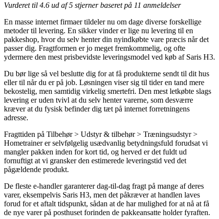
Vurderet til
4.6
ud af 5 stjerner baseret på
11
anmeldelser
En masse internet firmaer tildeler nu om dage diverse forskellige
metoder til levering. En sikker vinder er lige nu levering til en
pakkeshop, hvor du selv henter din nyindkøbte vare præcis når det
passer dig. Fragtformen er jo meget fremkommelig, og ofte
ydermere den mest prisbevidste leveringsmodel ved køb af Saris H3.
Du bør lige så vel beslutte dig for at få produkterne sendt til dit hus
eller til når du er på job. Løsningen viser sig til tider en tand mere
bekostelig, men samtidig virkelig smertefri. Den mest letkøbte slags
levering er uden tvivl at du selv henter varerne, som desværre
kræver at du fysisk befinder dig tæt på internet forretningens
adresse.
Fragttiden på Tilbehør > Udstyr & tilbehør > Træningsudstyr >
Hometrainer er selvfølgelig usædvanlig betydningsfuld forudsat vi
mangler pakken inden for kort tid, og herved er det fuldt ud
fornuftigt at vi gransker den estimerede leveringstid ved det
pågældende produkt.
De fleste e-handler garanterer dag-til-dag fragt på mange af deres
varer, eksempelvis Saris H3, men det påkræver at handlen laves
forud for et aftalt tidspunkt, sådan at de har mulighed for at nå at få
de nye varer på posthuset forinden de pakkeansatte holder fyraften.