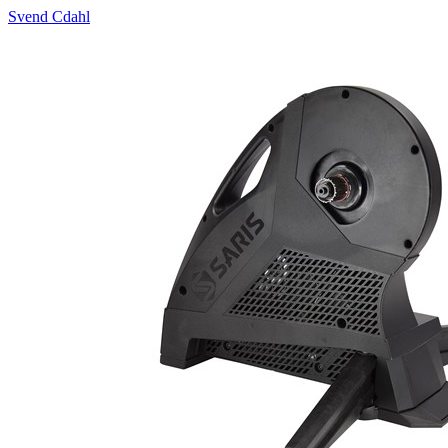
Svend Cdahl