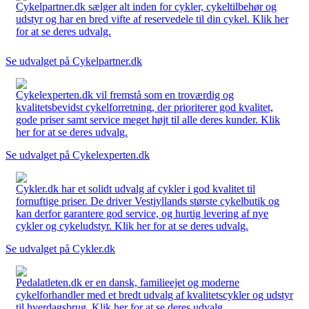
Cykelpartner.dk sælger alt inden for cykler, cykeltilbehør og
udstyr og har en bred vifte af reservedele til din cykel. Klik her
for at se deres udvalg.
Se udvalget på Cykelpartner.dk
Cykelexperten.dk vil fremstå som en troværdig og
kvalitetsbevidst cykelforretning, der prioriterer god kvalitet,
gode priser samt service meget højt til alle deres kunder. Klik
her for at se deres udvalg.
Se udvalget på Cykelexperten.dk
Cykler.dk har et solidt udvalg af cykler i god kvalitet til
fornuftige priser. De driver Vestjyllands største cykelbutik og
kan derfor garantere god service, og hurtig levering af nye
cykler og cykeludstyr. Klik her for at se deres udvalg.
Se udvalget på Cykler.dk
Pedalatleten.dk er en dansk, familieejet og moderne
cykelforhandler med et bredt udvalg af kvalitetscykler og udstyr
til hverdagsbrug. Klik her for at se deres udvalg.