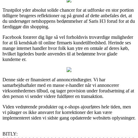
Trustpilot yder absolut solide chancer for at udforske en stor portion
tidligere brugeres reflektioner og på grund af dette anbefales det, at
du undersøger netshoppens bedømmelser af Saris H3 forud for at du
færdiggør din shopping.
Facebook forærer dig lige så vel forholdsvis troværdige muligheder
for at få kendskab til online firmaets kundetilfredshed. Herinde ses
mange internet handler hvor folk kan ytre en omtale af deres køb,
hvilket ligeledes burde anvendes til at bedømme hvor glade
kunderne er.
Denne side er finansieret af annonceindtægter. Vi har
samarbejdsaftaler med en masse e-handler når vi annoncerer
virksomhedernes tilbud, og tager provision under forudsætning af at
den person vi sender videre fuldfører en transaktion.
Viden vedrørende produkter og e-shops ajourføres hele tiden, men
vi påtager os ikke ansvaret for korrektioner der kan være
implementeret siden vi sidste gang opdaterede websitets oplysninger.
BITLY: