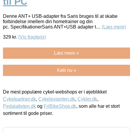
til PC
Denne ANT+ USB-adapter fra Saris bruges til at skabe
forbindelse imellem din hometrainer og din
pc. SpecifikationerSaris ANT+USB adapter t…
(Læs mere)
329
kr.
(Vis fragtpris)
Læs mere »
Køb nu »
De mest populære cykel-webshops er i øjeblikket
Cykelpartner.dk
,
Cykelexperten.dk
,
Cykler.dk
,
Pedalatleten.dk
og
FriBikeShop.dk
, som alle har et stort
sortiment til gode priser.