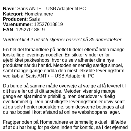
Navn:
Saris ANT+ – USB Adapter til PC
Kategori:
Hometrainere
Producent:
Saris
Varenummer:
12527018819
EAN:
12527018819
Vurderet til
4.2
ud af 5 stjerner baseret på
35
anmeldelser
En hel del forhandlere på nettet tildeler efterhånden mange
forskellige leveringsmodeller. En sikker vinder er for
øjeblikket pakkeshops, hvor du selv afhenter dine nye
produkter når du har tid. Metoden er nemlig særligt simpel,
samt mange gange endda den mest letkøbte leveringsform
ved køb af Saris ANT+ – USB Adapter til PC.
Du burde på samme måde overveje at vælge at få leveret til
dit hus eller ud til dit arbejde. Metoden viser sig mange
gange en sjat mindre prisbillig, men derudover virkelig
overkommelig. Den prisbilligste leveringsform er utvivlsomt
at du selv henter produkterne, som desværre betinges af at
du har bopæl i kort afstand af online webshoppens lager.
Fragtperioden på Hometrainere er temmelig aktuel i tilfælde
af at du har brug for pakken inden for kort tid, så i det øjemed