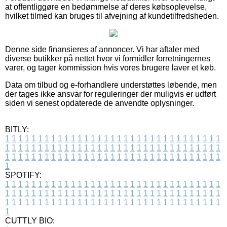
at offentliggøre en bedømmelse af deres købsoplevelse,
hvilket tilmed kan bruges til afvejning af kundetilfredsheden.
Denne side finansieres af annoncer. Vi har aftaler med
diverse butikker på nettet hvor vi formidler forretningernes
varer, og tager kommission hvis vores brugere laver et køb.
Data om tilbud og e-forhandlere understøttes løbende, men
der tages ikke ansvar for reguleringer der muligvis er udført
siden vi senest opdaterede de anvendte oplysninger.
BITLY:
1
1
1
1
1
1
1
1
1
1
1
1
1
1
1
1
1
1
1
1
1
1
1
1
1
1
1
1
1
1
1
1
1
1
1
1
1
1
1
1
1
1
1
1
1
1
1
1
1
1
1
1
1
1
1
1
1
1
1
1
1
1
1
1
1
1
1
1
1
1
1
1
1
1
1
1
1
1
1
1
1
1
1
1
1
1
1
1
1
1
1
1
1
1
1
1
1
1
1
1
SPOTIFY:
1
1
1
1
1
1
1
1
1
1
1
1
1
1
1
1
1
1
1
1
1
1
1
1
1
1
1
1
1
1
1
1
1
1
1
1
1
1
1
1
1
1
1
1
1
1
1
1
1
1
1
1
1
1
1
1
1
1
1
1
1
1
1
1
1
1
1
1
1
1
1
1
1
1
1
1
1
1
1
1
1
1
1
1
1
1
1
1
1
1
1
1
1
1
1
1
1
1
1
1
CUTTLY BIO: