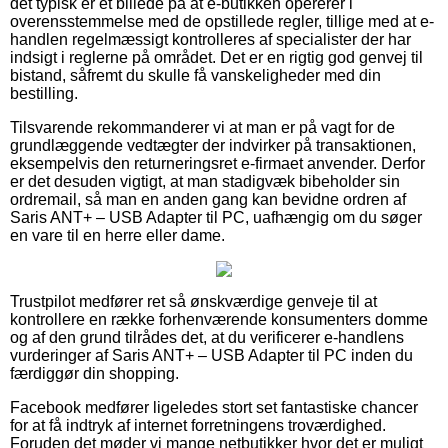
det typisk er et billede på at e-butikken opererer i
overensstemmelse med de opstillede regler, tillige med at e-
handlen regelmæssigt kontrolleres af specialister der har
indsigt i reglerne på området. Det er en rigtig god genvej til
bistand, såfremt du skulle få vanskeligheder med din
bestilling.
Tilsvarende rekommanderer vi at man er på vagt for de
grundlæggende vedtægter der indvirker på transaktionen,
eksempelvis den returneringsret e-firmaet anvender. Derfor
er det desuden vigtigt, at man stadigvæk bibeholder sin
ordremail, så man en anden gang kan bevidne ordren af
Saris ANT+ – USB Adapter til PC, uafhængig om du søger
en vare til en herre eller dame.
Trustpilot medfører ret så ønskværdige genveje til at
kontrollere en række forhenværende konsumenters domme
og af den grund tilrådes det, at du verificerer e-handlens
vurderinger af Saris ANT+ – USB Adapter til PC inden du
færdiggør din shopping.
Facebook medfører ligeledes stort set fantastiske chancer
for at få indtryk af internet forretningens troværdighed.
Foruden det møder vi mange netbutikker hvor det er muligt