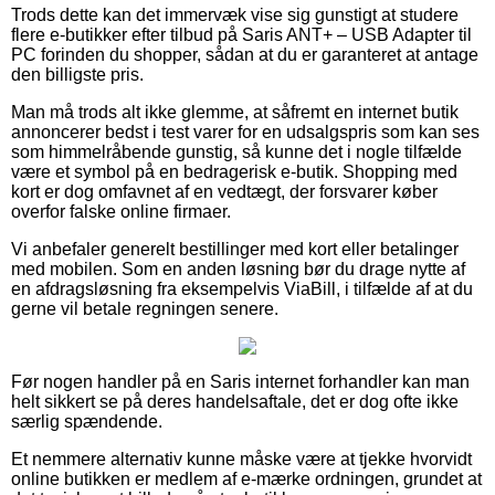
Trods dette kan det immervæk vise sig gunstigt at studere
flere e-butikker efter tilbud på Saris ANT+ – USB Adapter til
PC forinden du shopper, sådan at du er garanteret at antage
den billigste pris.
Man må trods alt ikke glemme, at såfremt en internet butik
annoncerer bedst i test varer for en udsalgspris som kan ses
som himmelråbende gunstig, så kunne det i nogle tilfælde
være et symbol på en bedragerisk e-butik. Shopping med
kort er dog omfavnet af en vedtægt, der forsvarer køber
overfor falske online firmaer.
Vi anbefaler generelt bestillinger med kort eller betalinger
med mobilen. Som en anden løsning bør du drage nytte af
en afdragsløsning fra eksempelvis ViaBill, i tilfælde af at du
gerne vil betale regningen senere.
Før nogen handler på en Saris internet forhandler kan man
helt sikkert se på deres handelsaftale, det er dog ofte ikke
særlig spændende.
Et nemmere alternativ kunne måske være at tjekke hvorvidt
online butikken er medlem af e-mærke ordningen, grundet at