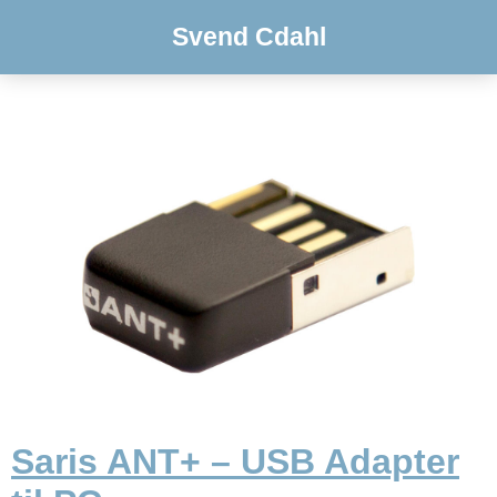
Svend Cdahl
Saris ANT+ – USB Adapter