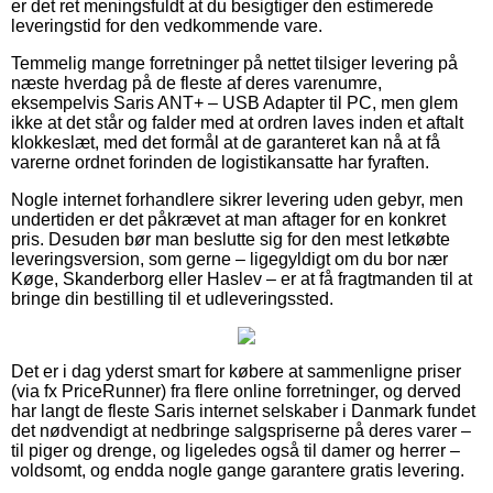
er det ret meningsfuldt at du besigtiger den estimerede
leveringstid for den vedkommende vare.
Temmelig mange forretninger på nettet tilsiger levering på
næste hverdag på de fleste af deres varenumre,
eksempelvis Saris ANT+ – USB Adapter til PC, men glem
ikke at det står og falder med at ordren laves inden et aftalt
klokkeslæt, med det formål at de garanteret kan nå at få
varerne ordnet forinden de logistikansatte har fyraften.
Nogle internet forhandlere sikrer levering uden gebyr, men
undertiden er det påkrævet at man aftager for en konkret
pris. Desuden bør man beslutte sig for den mest letkøbte
leveringsversion, som gerne – ligegyldigt om du bor nær
Køge, Skanderborg eller Haslev – er at få fragtmanden til at
bringe din bestilling til et udleveringssted.
Det er i dag yderst smart for købere at sammenligne priser
(via fx PriceRunner) fra flere online forretninger, og derved
har langt de fleste Saris internet selskaber i Danmark fundet
det nødvendigt at nedbringe salgspriserne på deres varer –
til piger og drenge, og ligeledes også til damer og herrer –
voldsomt, og endda nogle gange garantere gratis levering.