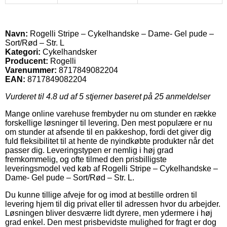
Navn:
Rogelli Stripe – Cykelhandske – Dame- Gel pude –
Sort/Rød – Str. L
Kategori:
Cykelhandsker
Producent:
Rogelli
Varenummer:
8717849082204
EAN:
8717849082204
Vurderet til
4.8
ud af 5 stjerner baseret på
25
anmeldelser
Mange online varehuse frembyder nu om stunder en række
forskellige løsninger til levering. Den mest populære er nu
om stunder at afsende til en pakkeshop, fordi det giver dig
fuld fleksibilitet til at hente de nyindkøbte produkter når det
passer dig. Leveringstypen er nemlig i høj grad
fremkommelig, og ofte tilmed den prisbilligste
leveringsmodel ved køb af Rogelli Stripe – Cykelhandske –
Dame- Gel pude – Sort/Rød – Str. L.
Du kunne tillige afveje for og imod at bestille ordren til
levering hjem til dig privat eller til adressen hvor du arbejder.
Løsningen bliver desværre lidt dyrere, men ydermere i høj
grad enkel. Den mest prisbevidste mulighed for fragt er dog