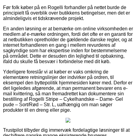
Før folk køber på en Rogelli forhandler på nettet burde de
principielt få overblik over butikkens betingelser, men det er
almindeligvis et tidskrævende projekt.
En anden løsning er at bemærke om online virksomheden er
medlem af e-mærke ordningen, fordi det ofte er en garanti for
at netbutikken opretholder de gældende danske regler, og at
internet forhandleren en gang i mellem revurderes af
sagkyndige som har ekspertise inden for bestemmelserne
på området. Dette er desuden din lejlighed til opbakning,
ifald du skulle få besvær i forbindelse med dit køb.
Yderligere foreslår vi at køber er vaks omkring de
elementære retningslinjer der indvirker på ordren, til
eksempel den byttepolitik hjemmesiden kører med. Derfor er
det ligeledes afgørende, at man permanent bevarer ens e-
mail kvittering, så man fremadrettet kan dokumentere sin
bestilling af Rogelli Stripe – Cykelhandske – Dame- Gel
pude – Sort/Rød – Str. L, uafhængig om man søger
produkter til en dreng eller pige.
Trustpilot tilbyder dig immervæk fordelagtige løsninger til at
dechifrere ganske mange eksisterende brugeres