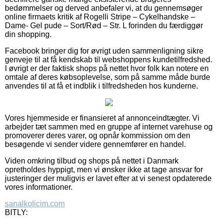
bedømmelser og derved anbefaler vi, at du gennemsøger
online firmaets kritik af Rogelli Stripe – Cykelhandske –
Dame- Gel pude – Sort/Rød – Str. L forinden du færdiggør
din shopping.
Facebook bringer dig for øvrigt uden sammenligning sikre
genveje til at få kendskab til webshoppens kundetilfredshed.
I øvrigt er der faktisk shops på nettet hvor folk kan notere en
omtale af deres købsoplevelse, som på samme måde burde
anvendes til at få et indblik i tilfredsheden hos kunderne.
Vores hjemmeside er finansieret af annonceindtægter. Vi
arbejder tæt sammen med en gruppe af internet varehuse og
promoverer deres varer, og opnår kommission om den
besøgende vi sender videre gennemfører en handel.
Viden omkring tilbud og shops på nettet i Danmark
opretholdes hyppigt, men vi ønsker ikke at tage ansvar for
justeringer der muligvis er lavet efter at vi senest opdaterede
vores informationer.
sanalkolicim.com
BITLY: