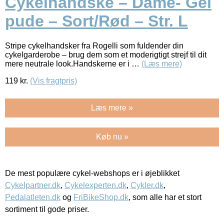
Cykelhandske – Dame- Gel
pude – Sort/Rød – Str. L
Stripe cykelhandsker fra Rogelli som fuldender din
cykelgarderobe – brug dem som et moderigtigt strejf til dit
mere neutrale look.Handskerne er i …
(Læs mere)
119
kr.
(Vis fragtpris)
Læs mere »
Køb nu »
De mest populære cykel-webshops er i øjeblikket
Cykelpartner.dk
,
Cykelexperten.dk
,
Cykler.dk
,
Pedalatleten.dk
og
FriBikeShop.dk
, som alle har et stort
sortiment til gode priser.