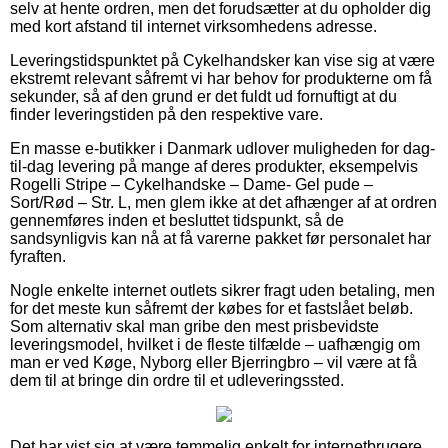
selv at hente ordren, men det forudsætter at du opholder dig
med kort afstand til internet virksomhedens adresse.
Leveringstidspunktet på Cykelhandsker kan vise sig at være
ekstremt relevant såfremt vi har behov for produkterne om få
sekunder, så af den grund er det fuldt ud fornuftigt at du
finder leveringstiden på den respektive vare.
En masse e-butikker i Danmark udlover muligheden for dag-
til-dag levering på mange af deres produkter, eksempelvis
Rogelli Stripe – Cykelhandske – Dame- Gel pude –
Sort/Rød – Str. L, men glem ikke at det afhænger af at ordren
gennemføres inden et besluttet tidspunkt, så de
sandsynligvis kan nå at få varerne pakket før personalet har
fyraften.
Nogle enkelte internet outlets sikrer fragt uden betaling, men
for det meste kun såfremt der købes for et fastslået beløb.
Som alternativ skal man gribe den mest prisbevidste
leveringsmodel, hvilket i de fleste tilfælde – uafhængig om
man er ved Køge, Nyborg eller Bjerringbro – vil være at få
dem til at bringe din ordre til et udleveringssted.
Det har vist sig at være temmelig enkelt for internetbrugere