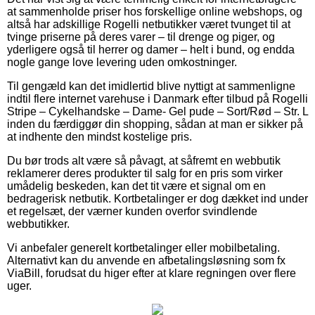
at sammenholde priser hos forskellige online webshops, og
altså har adskillige Rogelli netbutikker været tvunget til at
tvinge priserne på deres varer – til drenge og piger, og
yderligere også til herrer og damer – helt i bund, og endda
nogle gange love levering uden omkostninger.
Til gengæld kan det imidlertid blive nyttigt at sammenligne
indtil flere internet varehuse i Danmark efter tilbud på Rogelli
Stripe – Cykelhandske – Dame- Gel pude – Sort/Rød – Str. L
inden du færdiggør din shopping, sådan at man er sikker på
at indhente den mindst kostelige pris.
Du bør trods alt være så påvagt, at såfremt en webbutik
reklamerer deres produkter til salg for en pris som virker
umådelig beskeden, kan det tit være et signal om en
bedragerisk netbutik. Kortbetalinger er dog dækket ind under
et regelsæt, der værner kunden overfor svindlende
webbutikker.
Vi anbefaler generelt kortbetalinger eller mobilbetaling.
Alternativt kan du anvende en afbetalingsløsning som fx
ViaBill, forudsat du higer efter at klare regningen over flere
uger.