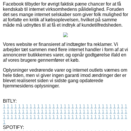
Facebook tilbyder for øvrigt faktisk pæne chancer for at få
kendskab til internet virksomhedens pålidelighed. Foruden
det ses mange internet selskaber som giver folk mulighed for
at forfatte en kritik af købsoplevelsen, hvilket på samme
måde må udnyttes til at få et indtryk af kundetilfredsheden.
Vores website er finansieret af indtægter fra reklamer. Vi
arbejder tæt sammen med flere internet handler i form af at vi
annoncerer butikkernes varer, og opnår godtgørelse ifald en
af vores brugere gennemfører et køb.
Oplysninger vedrørende varer og internet outlets værnes om
hele tiden, men vi giver ingen garanti imod ændringer der er
blevet realiseret siden vi sidste gang opdaterede
hjemmesidens oplysninger.
BITLY:
1
1
1
1
1
1
1
1
1
1
1
1
1
1
1
1
1
1
1
1
1
1
1
1
1
1
1
1
1
1
1
1
1
1
1
1
1
1
1
1
1
1
1
1
1
1
1
1
1
1
1
1
1
1
1
1
1
1
1
1
1
1
1
1
1
1
1
1
1
1
1
1
1
1
1
1
1
1
1
1
1
1
1
1
1
1
1
1
1
1
1
1
1
1
1
1
1
1
1
1
SPOTIFY: