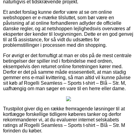
naturligvis et tidskrævende projekt.
Et andet forslag kunne derfor være at se om online
webshoppen er e-mærke tilsluttet, som bør være en
påvisning af at online forhandleren adlyder de officielle
danske regler, og at netshoppen lejlighedsvis overværes af
eksperter der kender til lovgivningen. Dette er en god genvej
til at få assistance, for så vidt du udsættes for
problemstillinger i processen med din shopping.
For øvrigt er det fornuftigt at man er obs på de mest centrale
betingelser der spiller ind i forbindelse med ordren,
eksempelvis den returret online forretningen kører med.
Derfor er det på samme måde essesentielt, at man stadig
gemmer ens e-mail kvittering, så man altid vil kunne påvise
sit køb af Rogelli Seamless – Sports t-shirt – Blå – Str. M,
uafhængig om man søger en vare til en herre eller dame.
Trustpilot giver dig en række fremragende løsninger til at
kortlægge forskellige tidligere køberes tanker og derfor
rekommanderer vi, at du evaluerer internet selskabets
ratings af Rogelli Seamless – Sports t-shirt – Blå – Str. M
forinden du køber.