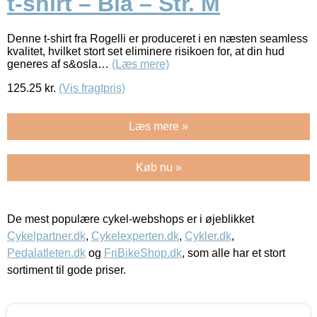
t-shirt – Blå – Str. M
Denne t-shirt fra Rogelli er produceret i en næsten seamless
kvalitet, hvilket stort set eliminere risikoen for, at din hud
generes af s&osla…
(Læs mere)
125.25
kr.
(Vis fragtpris)
Læs mere »
Køb nu »
De mest populære cykel-webshops er i øjeblikket
Cykelpartner.dk
,
Cykelexperten.dk
,
Cykler.dk
,
Pedalatleten.dk
og
FriBikeShop.dk
, som alle har et stort
sortiment til gode priser.