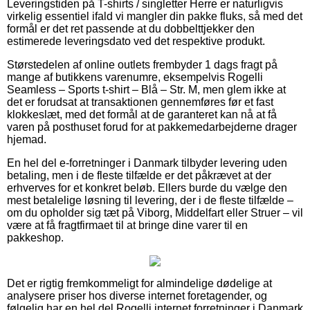
Leveringstiden på T-shirts / singletter Herre er naturligvis
virkelig essentiel ifald vi mangler din pakke fluks, så med det
formål er det ret passende at du dobbelttjekker den
estimerede leveringsdato ved det respektive produkt.
Størstedelen af online outlets frembyder 1 dags fragt på
mange af butikkens varenumre, eksempelvis Rogelli
Seamless – Sports t-shirt – Blå – Str. M, men glem ikke at
det er forudsat at transaktionen gennemføres før et fast
klokkeslæt, med det formål at de garanteret kan nå at få
varen på posthuset forud for at pakkemedarbejderne drager
hjemad.
En hel del e-forretninger i Danmark tilbyder levering uden
betaling, men i de fleste tilfælde er det påkrævet at der
erhverves for et konkret beløb. Ellers burde du vælge den
mest betalelige løsning til levering, der i de fleste tilfælde –
om du opholder sig tæt på Viborg, Middelfart eller Struer – vil
være at få fragtfirmaet til at bringe dine varer til en
pakkeshop.
Det er rigtig fremkommeligt for almindelige dødelige at
analysere priser hos diverse internet foretagender, og
følgelig har en hel del Rogelli internet forretninger i Danmark