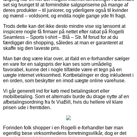
set sig tvunget til at formindske salgspriserne på mange af
deres produkter – til juniorer, og yderligere også til kvinder
og mænd – voldsomt, og endda nogle gange yde fri fragt.
Trods dette kan det ikke desto mindre vise sig lønsomt at
inspicere nogle få firmaer på nettet efter rabat på Rogelli
Seamless – Sports t-shirt – Blå – Str. M forud for at du
færdiggør din shopping, således at man er garanteret at
skaffe sig den laveste pris.
Man bør dog være klar over, at ifald en e-forhandler sælger
en vare for en salgspris der kan ses som umådelig
favorabel, kunne det i nogle tilfælde være et tegn på en
uægte internet virksomhed. Kortbetalinger er dog inkluderet i
en orden, som beskytter en imod uægte online varehuse.
Vi går generelt ind for køb med betalingskort eller
mobilbetaling. Som et alternativ burde du drage nytte af en
afbetalingsordning fra fx ViaBill, hvis du hellere vil klare
prisen ude i fremtiden.
Forinden folk shopper i en Rogelli e-forhandler bør man
egentlig bese virksomhedens forretningsvilkår, dog er det