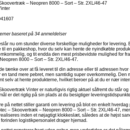
Skoovertræk – Neopren 8000 – Sort – Str. 2XL/46-47
inter
041607
jerner baseret på
34
anmeldelser
eslår nu om stunder diverse forskellige muligheder for levering.
 til en pakkeshop, hvor du selv kan hente de nyindkøbte produkte
emkommelig, og tit endda den mest prisbevidste mulighed for fra
Neopren 8000 – Sort – Str. 2XL/46-47.
ænke over at få leveret til din adresse eller til adressen hvor 
der en tand mere pebret, men samtidig super overkommelig. Den 
mt selv at hente produkterne, hvilket beroer på at du er nær inte
koovertræk Vinter er naturligvis rigtig aktuel såfremt du står o
mål er det rigtig på sin plads at du besigtiger leveringstidspunkte
 på nettet stiller garanti om levering på blot en enkelt hverdag p
tec – Skoovertræk – Neopren 8000 – Sort – Str. 2XL/46-47, me
 realiseres inden et nøjagtigt klokkeslæt, således at de højst san
 forinden logistikpersonalet drager hjemad.