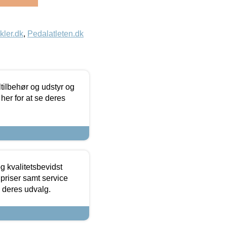
kler.dk
,
Pedalatleten.dk
ltilbehør og udstyr og
 her for at se deres
g kvalitetsbevidst
e priser samt service
e deres udvalg.