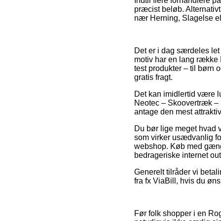
Indtil flere forhandlere 
præcist beløb. Alternativ
nær Herning, Slagelse elle
Det er i dag særdeles le
motiv har en lang række R
test produkter – til børn
gratis fragt.
Det kan imidlertid være l
Neotec – Skoovertræk – Ne
antage den mest attraktiv
Du bør lige meget hvad v
som virker usædvanlig for
webshop. Køb med gængse 
bedrageriske internet out
Generelt tilråder vi beta
fra fx ViaBill, hvis du ø
Før folk shopper i en R