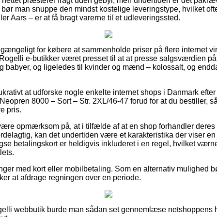
på nettet præsterer fragt uden gebyr, men undertiden er det påkræv
t bør man snuppe den mindst kostelige leveringstype, hvilket of
r Aars – er at få bragt varerne til et udleveringssted.
t gængeligt for købere at sammenholde priser på flere internet 
ogelli e-butikker været presset til at at presse salgsværdien på
 og babyer, og ligeledes til kvinder og mænd – kolossalt, og en
ukrativt at udforske nogle enkelte internet shops i Danmark efte
opren 8000 – Sort – Str. 2XL/46-47 forud for at du bestiller, så 
e pris.
ære opmærksom på, at i tilfælde af at en shop forhandler deres v
delagtig, kan det undertiden være et karakteristika der viser en
betalingskort er heldigvis inkluderet i en regel, hvilket vær
lets.
linger med kort eller mobilbetaling. Som en alternativ mulighed 
nsker at afdrage regningen over en periode.
ogelli webbutik burde man sådan set gennemlæse netshoppens ha