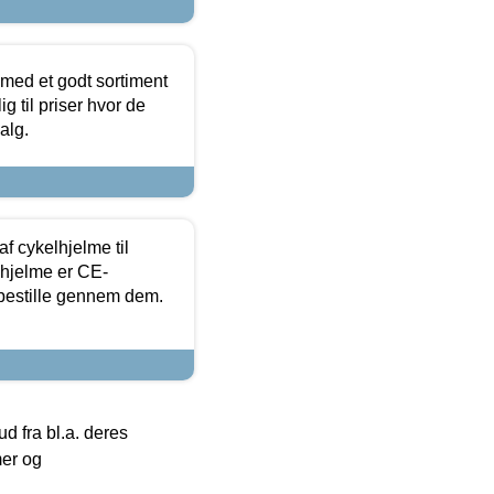
 med et godt sortiment
g til priser hvor de
alg.
f cykelhjelme til
lhjelme er CE-
 bestille gennem dem.
 fra bl.a. deres
mer og