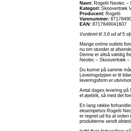
Navn:
Rogelli Neotec – 
Kategori:
Skoovertræk V
Producent:
Rogelli
Varenummer:
8717849
EAN:
8717849041607
Vurderet til
3.6
ud af 5 st
Mange online outlets for
nu om stunder at afsende
Denne er altså vældig fr
Neotec – Skoovertræk – 
Du kunne på samme måde t
Leveringstypen er til ti
leveringsform er utvivlso
Antal dages levering på S
et øjeblik, så med det for
En lang række forhandlere
eksempelvis Rogelli Neo
er regnet ud fra at orden
produkterne sendt afsted