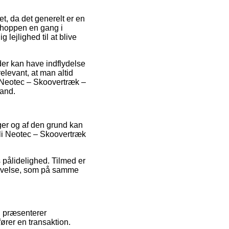
 da det generelt er en
bshoppen en gang i
 lejlighed til at blive
der kan have indflydelse
elevant, at man altid
i Neotec – Skoovertræk –
mand.
nger og af den grund kan
lli Neotec – Skoovertræk
s pålidelighed. Tilmed er
levelse, som på samme
i præsenterer
ører en transaktion.