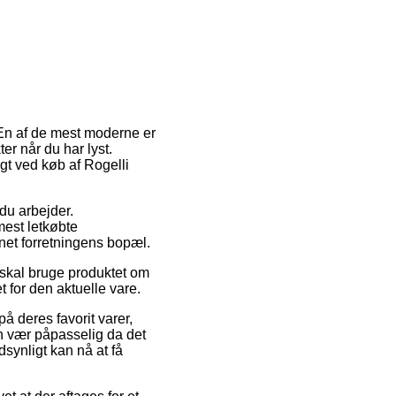
 En af de mest moderne er
r når du har lyst.
gt ved køb af Rogelli
du arbejder.
mest letkøbte
rnet forretningens bopæl.
g skal bruge produktet om
t for den aktuelle vare.
å deres favorit varer,
n vær påpasselig da det
dsynligt kan nå at få