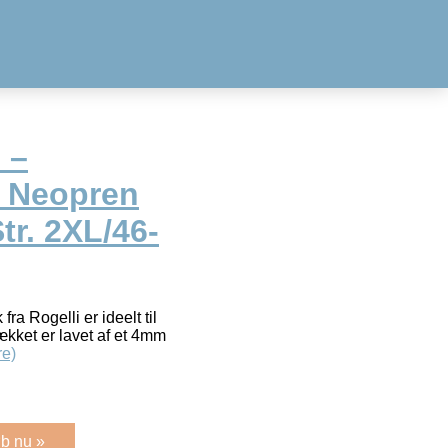
 –
– Neopren
tr. 2XL/46-
ra Rogelli er ideelt til
rækket er lavet af et 4mm
e)
b nu »