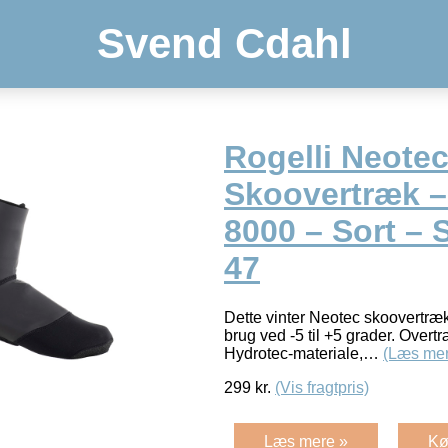
Svend Cdahl
Rogelli Neotec
Skoovertræk 
8000 – Sort – S
47
Dette vinter Neotec skoovertræk f
brug ved -5 til +5 grader. Overt
Hydrotec-materiale,…
(Læs mer
299
kr.
(Vis fragtpris)
Læs mere »
Kø