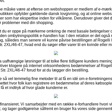
vt.
 måske være at efterse om webshoppen er medlem af e-mærket,
t butikken opfylder gældende dansk lovgivning, og at online we
er som har ekspertise inden for vilkårene. Derudover giver det dig
er problemer med din shopping.
 at du er oppe på mærkerne omkring de mest basale betingelser 
den ombytningspolitik e-handlen har. I den relation er det også r
ng, således man senere vil kunne påvise bestillingen af Rogell
. 2XL/46-47, hvad end du søger efter varer til en kvinde eller 
tra uafhængige løsninger til at tolke flere tidligere kunders meni
u bliver klogere på internet virksomhedens bedømmelser af Roge
tr. 2XL/46-47 forud for at du lægger din bestilling.
e så vel temmelig fine metoder til at få en idé om e-forretningen
 nettet hvor folk kan registrere en bedømmelse af deres købsop
få et indtryk af hvor glade kunderne er.
finansieret. Vi samarbejder med en række e-forhandlere hvori v
r, og tager godtgørelse såfremt en bruger fra vores side gennemf