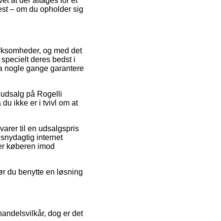
et at der aftages for et
test – om du opholder sig
virksomheder, og med det
 specielt deres bedst i
dda nogle gange garantere
r udsalg på Rogelli
du ikke er i tvivl om at
arer til en udsalgspris
 snydagtig internet
ner køberen imod
bør du benytte en løsning
ndelsvilkår, dog er det