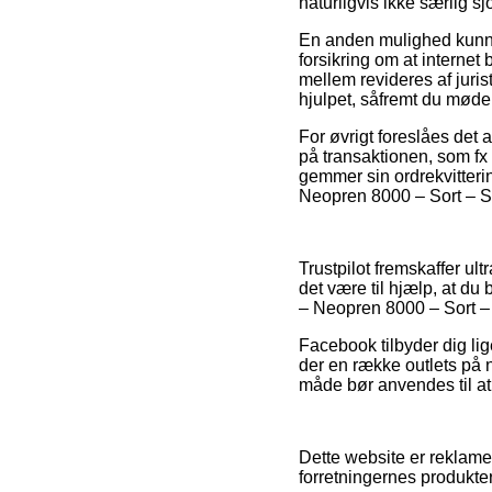
naturligvis ikke særlig sjo
En anden mulighed kunne
forsikring om at interne
mellem revideres af jurist
hjulpet, såfremt du mød
For øvrigt foreslåes det
på transaktionen, som fx 
gemmer sin ordrekvitteri
Neopren 8000 – Sort – Str
Trustpilot fremskaffer ul
det være til hjælp, at d
– Neopren 8000 – Sort – S
Facebook tilbyder dig lig
der en række outlets på
måde bør anvendes til at 
Dette website er reklame
forretningernes produkte