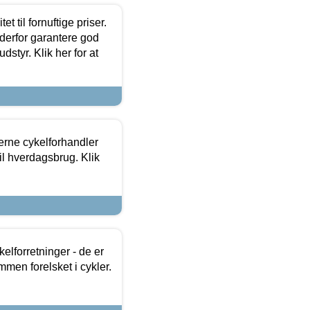
et til fornuftige priser.
 derfor garantere god
dstyr. Klik her for at
erne cykelforhandler
til hverdagsbrug. Klik
lforretninger - de er
mmen forelsket i cykler.