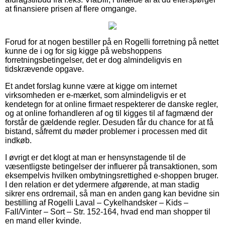
at finansiere prisen af flere omgange.
Forud for at nogen bestiller på en Rogelli forretning på nettet
kunne de i og for sig kigge på webshoppens
forretningsbetingelser, det er dog almindeligvis en
tidskrævende opgave.
Et andet forslag kunne være at kigge om internet
virksomheden er e-mærket, som almindeligvis er et
kendetegn for at online firmaet respekterer de danske regler,
og at online forhandleren af og til kigges til af fagmænd der
forstår de gældende regler. Desuden får du chance for at få
bistand, såfremt du møder problemer i processen med dit
indkøb.
I øvrigt er det klogt at man er hensynstagende til de
væsentligste betingelser der influerer på transaktionen, som
eksempelvis hvilken ombytningsrettighed e-shoppen bruger.
I den relation er det ydermere afgørende, at man stadig
sikrer ens ordremail, så man en anden gang kan bevidne sin
bestilling af Rogelli Laval – Cykelhandsker – Kids –
Fall/Vinter – Sort – Str. 152-164, hvad end man shopper til
en mand eller kvinde.