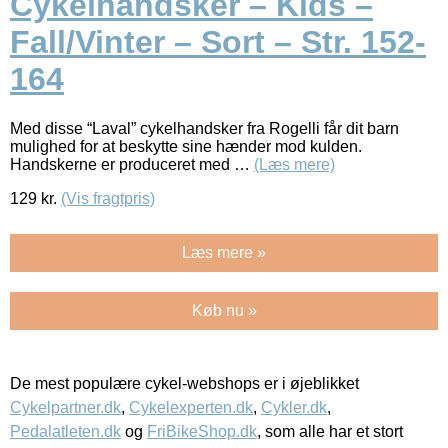
Cykelhandsker – Kids –
Fall/Vinter – Sort – Str. 152-
164
Med disse “Laval” cykelhandsker fra Rogelli får dit barn
mulighed for at beskytte sine hænder mod kulden.
Handskerne er produceret med …
(Læs mere)
129
kr.
(Vis fragtpris)
Læs mere »
Køb nu »
De mest populære cykel-webshops er i øjeblikket
Cykelpartner.dk
,
Cykelexperten.dk
,
Cykler.dk
,
Pedalatleten.dk
og
FriBikeShop.dk
, som alle har et stort