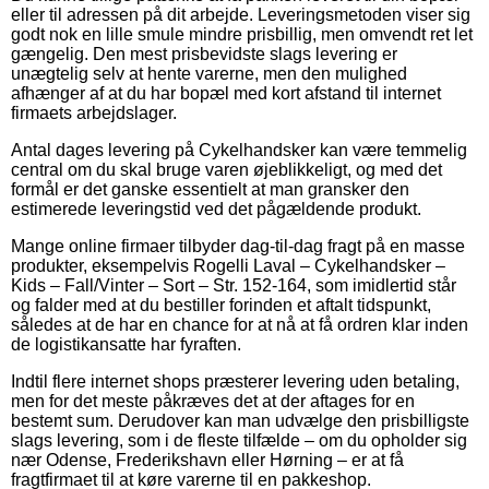
eller til adressen på dit arbejde. Leveringsmetoden viser sig
godt nok en lille smule mindre prisbillig, men omvendt ret let
gængelig. Den mest prisbevidste slags levering er
unægtelig selv at hente varerne, men den mulighed
afhænger af at du har bopæl med kort afstand til internet
firmaets arbejdslager.
Antal dages levering på Cykelhandsker kan være temmelig
central om du skal bruge varen øjeblikkeligt, og med det
formål er det ganske essentielt at man gransker den
estimerede leveringstid ved det pågældende produkt.
Mange online firmaer tilbyder dag-til-dag fragt på en masse
produkter, eksempelvis Rogelli Laval – Cykelhandsker –
Kids – Fall/Vinter – Sort – Str. 152-164, som imidlertid står
og falder med at du bestiller forinden et aftalt tidspunkt,
således at de har en chance for at nå at få ordren klar inden
de logistikansatte har fyraften.
Indtil flere internet shops præsterer levering uden betaling,
men for det meste påkræves det at der aftages for en
bestemt sum. Derudover kan man udvælge den prisbilligste
slags levering, som i de fleste tilfælde – om du opholder sig
nær Odense, Frederikshavn eller Hørning – er at få
fragtfirmaet til at køre varerne til en pakkeshop.