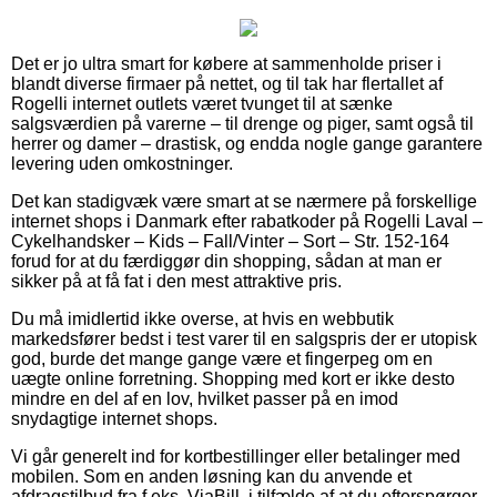
Det er jo ultra smart for købere at sammenholde priser i
blandt diverse firmaer på nettet, og til tak har flertallet af
Rogelli internet outlets været tvunget til at sænke
salgsværdien på varerne – til drenge og piger, samt også til
herrer og damer – drastisk, og endda nogle gange garantere
levering uden omkostninger.
Det kan stadigvæk være smart at se nærmere på forskellige
internet shops i Danmark efter rabatkoder på Rogelli Laval –
Cykelhandsker – Kids – Fall/Vinter – Sort – Str. 152-164
forud for at du færdiggør din shopping, sådan at man er
sikker på at få fat i den mest attraktive pris.
Du må imidlertid ikke overse, at hvis en webbutik
markedsfører bedst i test varer til en salgspris der er utopisk
god, burde det mange gange være et fingerpeg om en
uægte online forretning. Shopping med kort er ikke desto
mindre en del af en lov, hvilket passer på en imod
snydagtige internet shops.
Vi går generelt ind for kortbestillinger eller betalinger med
mobilen. Som en anden løsning kan du anvende et
afdragstilbud fra f.eks. ViaBill, i tilfælde af at du efterspørger