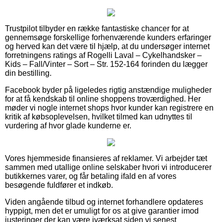
Trustpilot tilbyder en række fantastiske chancer for at
gennemsøge forskellige forhenværende kunders erfaringer
og herved kan det være til hjælp, at du undersøger internet
forretningens ratings af Rogelli Laval – Cykelhandsker –
Kids – Fall/Vinter – Sort – Str. 152-164 forinden du lægger
din bestilling.
Facebook byder på ligeledes rigtig anstændige muligheder
for at få kendskab til online shoppens troværdighed. Her
møder vi nogle internet shops hvor kunder kan registrere en
kritik af købsoplevelsen, hvilket tilmed kan udnyttes til
vurdering af hvor glade kunderne er.
Vores hjemmeside finansieres af reklamer. Vi arbejder tæt
sammen med utallige online selskaber hvori vi introducerer
butikkernes varer, og får betaling ifald en af vores
besøgende fuldfører et indkøb.
Viden angående tilbud og internet forhandlere opdateres
hyppigt, men det er umuligt for os at give garantier imod
justeringer der kan være iværksat siden vi senest