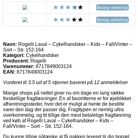
Besøg webshop
Besøg webshop
Navn:
Rogelli Laval – Cykelhandsker – Kids – Fall/Vinter –
Sort – Str. 152-164
Kategori:
Cykelhandsker
Producent:
Rogelli
Varenummer:
8717849003124
EAN:
8717849003124
Vurderet til
3.5
ud af 5 stjerner baseret på
12
anmeldelser
Mange shops på nettet giver nu om dage en lang række
forskellige fragtløsninger. En af favoritterne er for øjeblikket
afhentningssteder, hvor det er muligt at hente de bestilte
varer den dag der passer dig. Fragttypen er nemlig ultra
overkommelig, og tit tillige den mest betalelige fragtløsning
ved køb af Rogelli Laval – Cykelhandsker – Kids –
Fall/Vinter – Sort – Str. 152-164.
Du kunne tillige påtænke at få pakken leveret til din bopæl