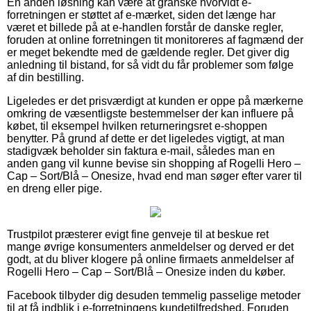
En anden løsning kan være at granske hvorvidt e-
forretningen er støttet af e-mærket, siden det længe har
været et billede på at e-handlen forstår de danske regler,
foruden at online forretningen tit monitoreres af fagmænd der
er meget bekendte med de gældende regler. Det giver dig
anledning til bistand, for så vidt du får problemer som følge
af din bestilling.
Ligeledes er det prisværdigt at kunden er oppe på mærkerne
omkring de væsentligste bestemmelser der kan influere på
købet, til eksempel hvilken returneringsret e-shoppen
benytter. På grund af dette er det ligeledes vigtigt, at man
stadigvæk beholder sin faktura e-mail, således man en
anden gang vil kunne bevise sin shopping af Rogelli Hero –
Cap – Sort/Blå – Onesize, hvad end man søger efter varer til
en dreng eller pige.
Trustpilot præsterer evigt fine genveje til at beskue ret
mange øvrige konsumenters anmeldelser og derved er det
godt, at du bliver klogere på online firmaets anmeldelser af
Rogelli Hero – Cap – Sort/Blå – Onesize inden du køber.
Facebook tilbyder dig desuden temmelig passelige metoder
til at få indblik i e-forretningens kundetilfredshed. Foruden