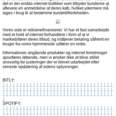
det er der endda internet butikker som tilbyder kunderne at
aflevere en anmeldelse af deres køb, hvilket ydermere må
tages i brug til at bedømme kundetilfredsheden.
Vores side er reklamefinansieret. Vi har et fast samarbejde
med et hold af internet forhandlere i form af at vi
markedsfører deres tilbud, og indtjener betaling såfremt en
bruger fra vores hjemmeside udfører en ordre.
Informationer angående produkter og internet forretninger
ajourføres løbende, men vi ønsker ikke at blive stillet
ansvarlig for justeringer der er blevet udarbejdet efter
seneste opdatering af sidens oplysninger.
BITLY:
1
1
1
1
1
1
1
1
1
1
1
1
1
1
1
1
1
1
1
1
1
1
1
1
1
1
1
1
1
1
1
1
1
1
1
1
1
1
1
1
1
1
1
1
1
1
1
1
1
1
1
1
1
1
1
1
1
1
1
1
1
1
1
1
1
1
1
1
1
1
1
1
1
1
1
1
1
1
1
1
1
1
1
1
1
1
1
1
1
1
1
1
1
1
1
1
1
1
1
1
SPOTIFY:
1
1
1
1
1
1
1
1
1
1
1
1
1
1
1
1
1
1
1
1
1
1
1
1
1
1
1
1
1
1
1
1
1
1
1
1
1
1
1
1
1
1
1
1
1
1
1
1
1
1
1
1
1
1
1
1
1
1
1
1
1
1
1
1
1
1