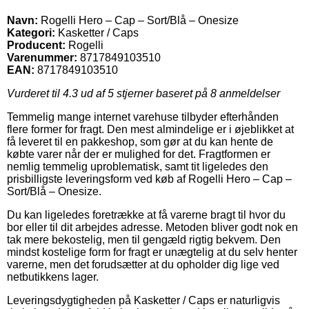
Navn:
Rogelli Hero – Cap – Sort/Blå – Onesize
Kategori:
Kasketter / Caps
Producent:
Rogelli
Varenummer:
8717849103510
EAN:
8717849103510
Vurderet til
4.3
ud af 5 stjerner baseret på
8
anmeldelser
Temmelig mange internet varehuse tilbyder efterhånden
flere former for fragt. Den mest almindelige er i øjeblikket at
få leveret til en pakkeshop, som gør at du kan hente de
købte varer når der er mulighed for det. Fragtformen er
nemlig temmelig uproblematisk, samt tit ligeledes den
prisbilligste leveringsform ved køb af Rogelli Hero – Cap –
Sort/Blå – Onesize.
Du kan ligeledes foretrække at få varerne bragt til hvor du
bor eller til dit arbejdes adresse. Metoden bliver godt nok en
tak mere bekostelig, men til gengæld rigtig bekvem. Den
mindst kostelige form for fragt er unægtelig at du selv henter
varerne, men det forudsætter at du opholder dig lige ved
netbutikkens lager.
Leveringsdygtigheden på Kasketter / Caps er naturligvis