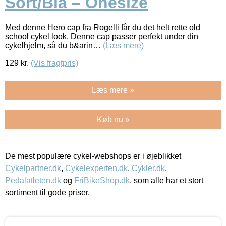
Sort/Blå – Onesize
Med denne Hero cap fra Rogelli får du det helt rette old
school cykel look. Denne cap passer perfekt under din
cykelhjelm, så du b&arin…
(Læs mere)
129
kr.
(Vis fragtpris)
Læs mere »
Køb nu »
De mest populære cykel-webshops er i øjeblikket
Cykelpartner.dk
,
Cykelexperten.dk
,
Cykler.dk
,
Pedalatleten.dk
og
FriBikeShop.dk
, som alle har et stort
sortiment til gode priser.