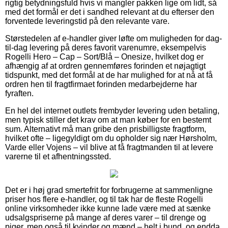
rigtig betydningsfuld hvis vi mangler pakken lige om lidt, så
med det formål er det i sandhed relevant at du efterser den
forventede leveringstid på den relevante vare.
Størstedelen af e-handler giver løfte om muligheden for dag-
til-dag levering på deres favorit varenumre, eksempelvis
Rogelli Hero – Cap – Sort/Blå – Onesize, hvilket dog er
afhængig af at ordren gennemføres forinden et nøjagtigt
tidspunkt, med det formål at de har mulighed for at nå at få
ordren hen til fragtfirmaet forinden medarbejderne har
fyraften.
En hel del internet outlets frembyder levering uden betaling,
men typisk stiller det krav om at man køber for en bestemt
sum. Alternativt må man gribe den prisbilligste fragtform,
hvilket ofte – ligegyldigt om du opholder sig nær Hørsholm,
Varde eller Vojens – vil blive at få fragtmanden til at levere
varerne til et afhentningssted.
Det er i høj grad smertefrit for forbrugerne at sammenligne
priser hos flere e-handler, og til tak har de fleste Rogelli
online virksomheder ikke kunne lade være med at sænke
udsalgspriserne på mange af deres varer – til drenge og
piger, men også til kvinder og mænd – helt i bund, og endda