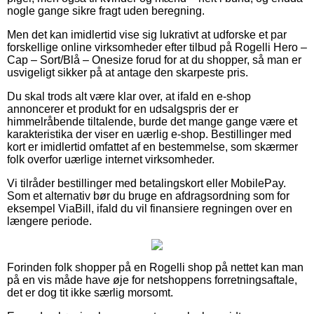
nogle gange sikre fragt uden beregning.
Men det kan imidlertid vise sig lukrativt at udforske et par
forskellige online virksomheder efter tilbud på Rogelli Hero –
Cap – Sort/Blå – Onesize forud for at du shopper, så man er
usvigeligt sikker på at antage den skarpeste pris.
Du skal trods alt være klar over, at ifald en e-shop
annoncerer et produkt for en udsalgspris der er
himmelråbende tiltalende, burde det mange gange være et
karakteristika der viser en uærlig e-shop. Bestillinger med
kort er imidlertid omfattet af en bestemmelse, som skærmer
folk overfor uærlige internet virksomheder.
Vi tilråder bestillinger med betalingskort eller MobilePay.
Som et alternativ bør du bruge en afdragsordning som for
eksempel ViaBill, ifald du vil finansiere regningen over en
længere periode.
Forinden folk shopper på en Rogelli shop på nettet kan man
på en vis måde have øje for netshoppens forretningsaftale,
det er dog tit ikke særlig morsomt.