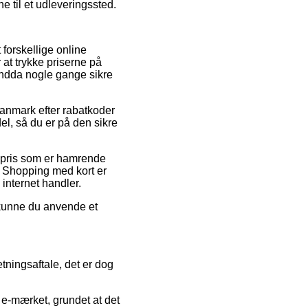
ne til et udleveringssted.
 forskellige online
 at trykke priserne på
 endda nogle gange sikre
Danmark efter rabatkoder
el, så du er på den sikre
 pris som er hamrende
. Shopping med kort er
 internet handler.
d kunne du anvende et
tningsaftale, det er dog
 e-mærket, grundet at det