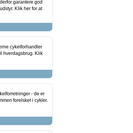
 derfor garantere god
dstyr. Klik her for at
erne cykelforhandler
til hverdagsbrug. Klik
lforretninger - de er
mmen forelsket i cykler.