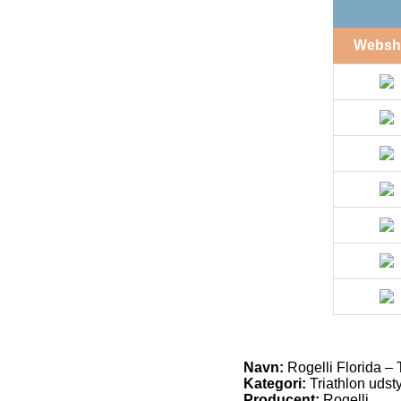
Websh
Navn:
Rogelli Florida – T
Kategori:
Triathlon udsty
Producent:
Rogelli