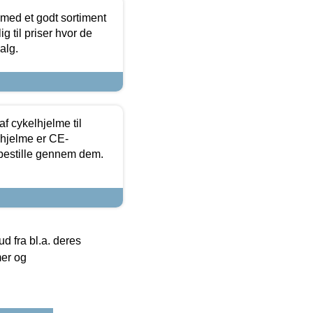
 med et godt sortiment
g til priser hvor de
alg.
f cykelhjelme til
lhjelme er CE-
 bestille gennem dem.
 fra bl.a. deres
mer og