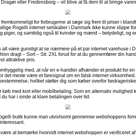
 Dragør eller Fredensborg – vil blive at få dem til at bringe varer
fremkommeligt for forbrugerne at søge sig frem til priser i blandt
utallige Rogelli internet selskaber i Danmark ikke kunne slippe for
og piger, og samtidig også til kvinder og mænd – betydeligt, og
s alt være gunstigt at se nærmere på et par internet varehuse i 
thlon dragt – Sort – Str. 2XL forud for at du gennemfører din hand
 attraktive pris.
omhyggelig med, at når en e-handler afhænder et produkt for en
or det meste være et faresignal om en falsk internet virksomhed
 bestemmelse, hvilket støtter dig som køber overfor bedrageriske
for køb med kort eller mobilbetaling. Som en alternativ mulighe
d du har i sinde at klare betalingen over tid.
 Rogelli butik kunne man utvivlsomt gennemse webshoppens forre
interessant.
r være at bemærke hvorvidt internet webshoppen er verificeret af