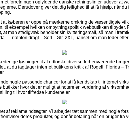
ternet forretningen opfylder de danske retningslinjer, udover at w
 reglerne. Derudover giver det dig lejlighed til at få hjælp, når du
pping.
igt at køberen er oppe på mærkerne omkring de væsentligste vil
, til eksempel hvilken ombytningspolitik webbutikken tilbyder. P
at man stadigvæk beholder sin kvitteringsmail, så man i fremti
da – Triathlon dragt – Sort – Str. 2XL, uanset om man leder efter
r hæderlige løsninger til at udforske diverse forhenværende bruge
et, at du iagttager internet butikkens kritik af Rogelli Florida – Tr
er.
de nogle passende chancer for at få kendskab til internet virk
e butikker hvor det er muligt at notere en vurdering af virksomh
illing til hvor tilfredse kunderne er.
eret af reklameindtægter. Vi arbejder tæt sammen med nogle forsk
vi fremviser deres produkter, og opnår betaling når en bruger fra