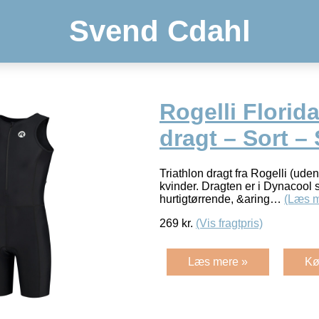
Svend Cdahl
Rogelli Florida
dragt – Sort – 
Triathlon dragt fra Rogelli (ud
kvinder. Dragten er i Dynacool 
hurtigtørrende, &aring…
(Læs m
269
kr.
(Vis fragtpris)
Læs mere »
Kø