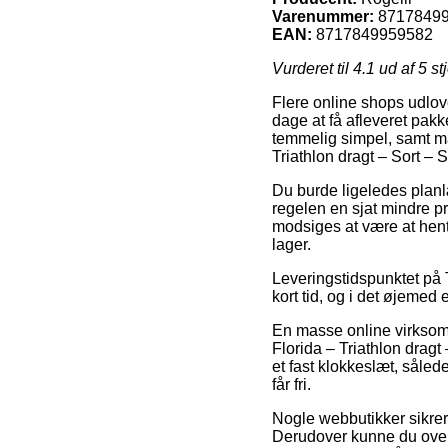
Varenummer:
8717849
EAN:
8717849959582
Vurderet til
4.1
ud af 5 st
Flere online shops udlov
dage at få afleveret pak
temmelig simpel, samt ma
Triathlon dragt – Sort – S
Du burde ligeledes planlæ
regelen en sjat mindre pr
modsiges at være at hent
lager.
Leveringstidspunktet på T
kort tid, og i det øjemed 
En masse online virksom
Florida – Triathlon drag
et fast klokkeslæt, såled
får fri.
Nogle webbutikker sikrer 
Derudover kunne du over