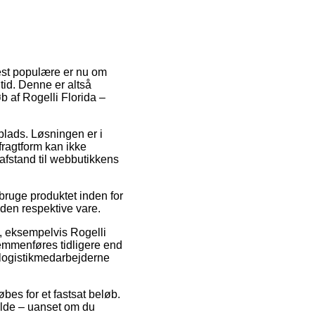
mest populære er nu om
tid. Denne er altså
 af Rogelli Florida –
splads. Løsningen er i
fragtform kan ikke
afstand til webbutikkens
bruge produktet inden for
r den respektive vare.
, eksempelvis Rogelli
gemmenføres tidligere end
n logistikmedarbejderne
bes for et fastsat beløb.
ælde – uanset om du