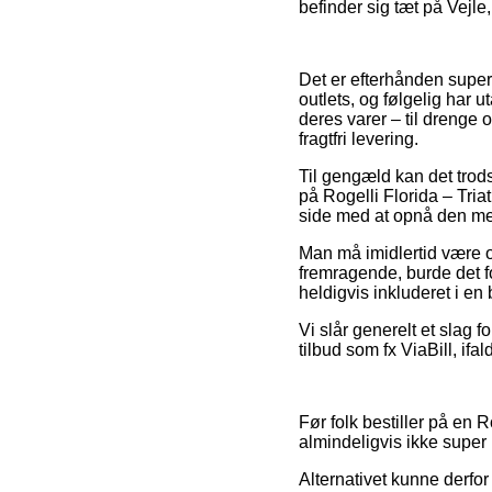
befinder sig tæt på Vejle,
Det er efterhånden super 
outlets, og følgelig har 
deres varer – til drenge 
fragtfri levering.
Til gengæld kan det trod
på Rogelli Florida – Tria
side med at opnå den mest
Man må imidlertid være 
fremragende, burde det f
heldigvis inkluderet i en
Vi slår generelt et slag 
tilbud som fx ViaBill, ifal
Før folk bestiller på en
almindeligvis ikke super 
Alternativet kunne derfo