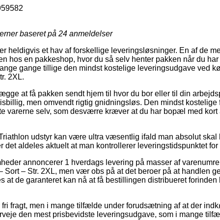
959582
jerner baseret på
24
anmeldelser
er heldigvis et hav af forskellige leveringsløsninger. En af de 
ken hos en pakkeshop, hvor du så selv henter pakken når du har 
nge gange tillige den mindst kostelige leveringsudgave ved køb
tr. 2XL.
gge at få pakken sendt hjem til hvor du bor eller til din arbejd
isbillig, men omvendt rigtig gnidningsløs. Den mindst kostelige 
e varerne selv, som desværre kræver at du har bopæl med kort 
riathlon udstyr kan være ultra væsentlig ifald man absolut skal 
er det aldeles aktuelt at man kontrollerer leveringstidspunktet fo
heder annoncerer 1 hverdags levering på masser af varenumre
t – Sort – Str. 2XL, men vær obs på at det beroer på at handlen 
es at de garanteret kan nå at få bestillingen distribueret forinde
fri fragt, men i mange tilfælde under forudsætning af at der indkø
veje den mest prisbevidste leveringsudgave, som i mange tilf