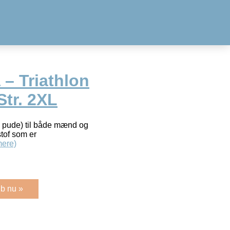
 – Triathlon
Str. 2XL
en pude) til både mænd og
stof som er
ere)
b nu »