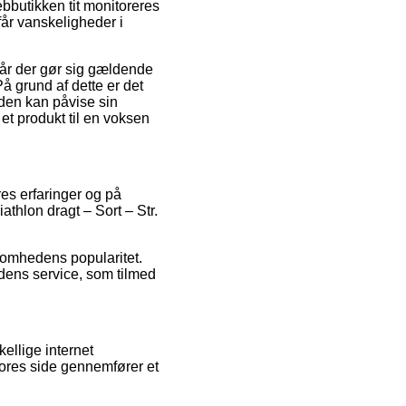
ebbutikken tit monitoreres
 får vanskeligheder i
kår der gør sig gældende
å grund af dette er det
den kan påvise sin
 et produkt til en voksen
res erfaringer og på
iathlon dragt – Sort – Str.
somhedens popularitet.
edens service, som tilmed
ellige internet
 vores side gennemfører et