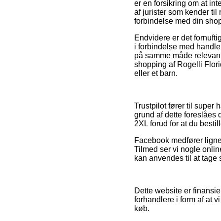
er en forsikring om at in
af jurister som kender til
forbindelse med din sho
Endvidere er det fornuft
i forbindelse med handlen
på samme måde relevant, 
shopping af Rogelli Flori
eller et barn.
Trustpilot fører til supe
grund af dette foreslåes d
2XL forud for at du bestill
Facebook medfører lignen
Tilmed ser vi nogle onlin
kan anvendes til at tage st
Dette website er finansi
forhandlere i form af at 
køb.