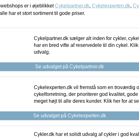
webshops er i øjeblikket
Cykelpartner.dk
,
Cykelexperten.dk
,
Cy
alle har et stort sortiment til gode priser.
Cykelpartner.dk sælger alt inden for cykler, cyke
har en bred vifte af reservedele til din cykel. Klik
udvalg.
Se udvalget på Cykelpartner.dk
Cykelexperten.dk vil fremstå som en troværdig o
cykelforretning, der prioriterer god kvalitet, god
meget højt til alle deres kunder. Klik her for at s
Se udvalget på Cykelexperten.dk
Cykler.dk har et solidt udvalg af cykler i god kvalit