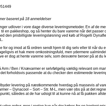
951449
rner baseret på
18
anmeldelser
ninger udlover i vore dage diverse leveringsmetoder. En af de me
n til en pakkeshop, og så henter du bare varerne når det passer d
lmed den prisbilligste leveringsløsning ved køb af Rogelli Dynaf
L.
e for og imod at få ordren sendt hjem til dig selv eller til når du e
ageligvis et hak mere omkostningsfuld, men ydermere ualmindel
ve er dog at hente varerne selv, som desværre beroer på at du le
 Arm / Ben / Knævarmer er selvfølgelig vældig relevant om man
er det forholdsvis passende at du checker den estimerede leverin
tilbyder levering på næstkommende hverdag på massevis af va
rmer – Dynacool – Sort – Str. M-L, men vær obs på at det regnes 
idspunkt, således at de har udsigt til at kunne nå at få pakken afst
agt uden gebyr, men i reglen kun når der købes for en konkret pri