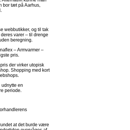
an bor tæt på Aarhus,
.
e webbutikker, og til tak
 deres varer – til drenge
 uden beregning.
Dynaflex – Armvarmer –
gste pris.
pris der virker utopisk
bshop. Shopping med kort
 webshops.
u udnytte en
re periode.
forhandlerens
rundet at det burde være
 undertiden overvåges af