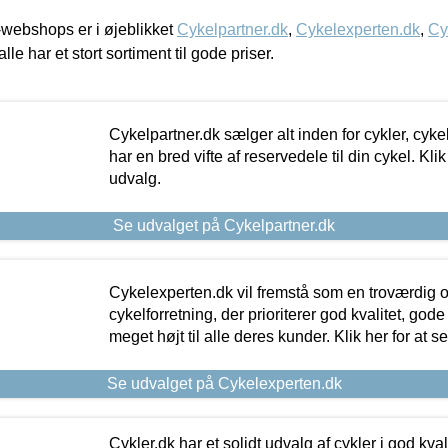
webshops er i øjeblikket
Cykelpartner.dk
,
Cykelexperten.dk
,
Cy
alle har et stort sortiment til gode priser.
Cykelpartner.dk sælger alt inden for cykler, cyke
har en bred vifte af reservedele til din cykel. Klik
udvalg.
Se udvalget på Cykelpartner.dk
Cykelexperten.dk vil fremstå som en troværdig o
cykelforretning, der prioriterer god kvalitet, god
meget højt til alle deres kunder. Klik her for at s
Se udvalget på Cykelexperten.dk
Cykler.dk har et solidt udvalg af cykler i god kvalit