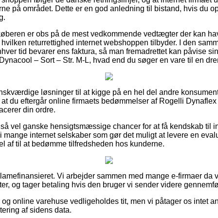
ne på området. Dette er en god anledning til bistand, hvis du op
g.
 køberen er obs på de mest vedkommende vedtægter der kan hav
el hvilken returrettighed internet webshoppen tilbyder. I den s
enhver tid bevarer ens faktura, så man fremadrettet kan påvise sin 
ynacool – Sort – Str. M-L, hvad end du søger en vare til en dren
 ønskværdige løsninger til at kigge på en hel del andre konsumen
 at du eftergår online firmaets bedømmelser af Rogelli Dynafl
lacerer din ordre.
så vel ganske hensigtsmæssige chancer for at få kendskab til 
vi mange internet selskaber som gør det muligt at levere en eva
l af til at bedømme tilfredsheden hos kunderne.
lamefinansieret. Vi arbejder sammen med mange e-firmaer da vi
r, og tager betaling hvis den bruger vi sender videre gennemfø
og online varehuse vedligeholdes tit, men vi påtager os intet ans
tering af sidens data.