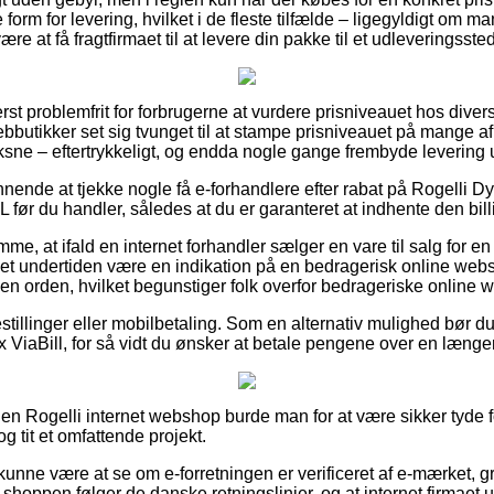
form for levering, hvilket i de fleste tilfælde – ligegyldigt om m
ære at få fragtfirmaet til at levere din pakke til et udleveringssted
rst problemfrit for forbrugerne at vurdere prisniveauet hos divers
webbutikker set sig tvunget til at stampe prisniveauet på mange af
oksne – eftertrykkeligt, og endda nogle gange frembyde levering
ønnende at tjekke nogle få e-forhandlere efter rabat på Rogelli 
 før du handler, således at du er garanteret at indhente den billi
me, at ifald en internet forhandler sælger en vare til salg for en 
et undertiden være en indikation på en bedragerisk online we
en orden, hvilket begunstiger folk overfor bedrageriske online
bestillinger eller mobilbetaling. Som en alternativ mulighed bør d
x ViaBill, for så vidt du ønsker at betale pengene over en længe
n Rogelli internet webshop burde man for at være sikker tyde 
og tit et omfattende projekt.
nne være at se om e-forretningen er verificeret af e-mærket, g
 shoppen følger de danske retningslinjer, og at internet firmaet