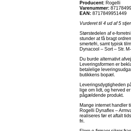
Producent:
Rogelli
Varenummer:
8717849
EAN:
8717849951449
Vurderet til
4
ud af 5 stje
Størstedelen af e-forret
stunder at få bragt ordre
smertefri, samt typisk ti
Dynacool – Sort – Str. M-
Du burde alternativt afvej
Leveringsformen er bekl
betalelige leveringsudga
butikkens bopæl.
Leveringsdygtigheden på
lige om lidt, og herved 
pågældende produkt.
Mange internet handler 
Rogelli Dynaflex – Armva
realiseres før et aftalt t
fri.
Flere e-firmaer sikrer fr