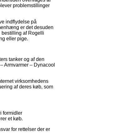
lever problemstillinger
e indflydelse på
ammenhæng er det desuden
bestilling af Rogelli
g eller pige.
ters tanker og af den
ex – Armvarmer – Dynacool
internet virksomhedens
luering af deres køb, som
 formidler
rer et køb.
var for rettelser der er