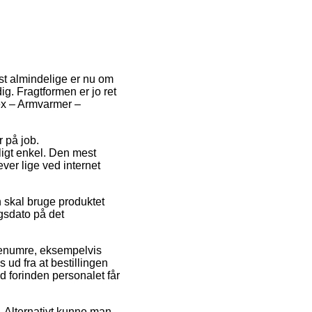
st almindelige er nu om
ig. Fragtformen er jo ret
lex – Armvarmer –
r på job.
igt enkel. Den mest
ver lige ved internet
 skal bruge produktet
gsdato på det
renumre, eksempelvis
ud fra at bestillingen
ed forinden personalet får
s. Alternativt kunne man