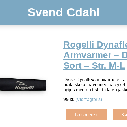
Svend Cdahl
Rogelli Dynafl
Armvarmer – D
Sort – Str. M-L
Disse Dynaflex armvarmere fra 
praktiske at have med på cykel
nøjes med en t-shirt, da en ja
99
kr.
(Vis fragtpris)
Læs mere »
Kø