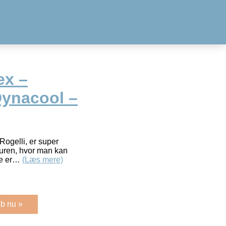
ex –
ynacool –
Rogelli, er super
turen, hvor man kan
kke er…
(Læs mere)
b nu »