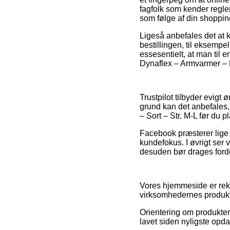
fagfolk som kender regler
som følge af din shoppin
Ligeså anbefales det at
bestillingen, til eksemp
essesentielt, at man til 
Dynaflex – Armvarmer – D
Trustpilot tilbyder evigt
grund kan det anbefales,
– Sort – Str. M-L før du p
Facebook præsterer lige 
kundefokus. I øvrigt ser 
desuden bør drages forde
Vores hjemmeside er rek
virksomhedernes produkte
Orientering om produkter 
lavet siden nyligste opda