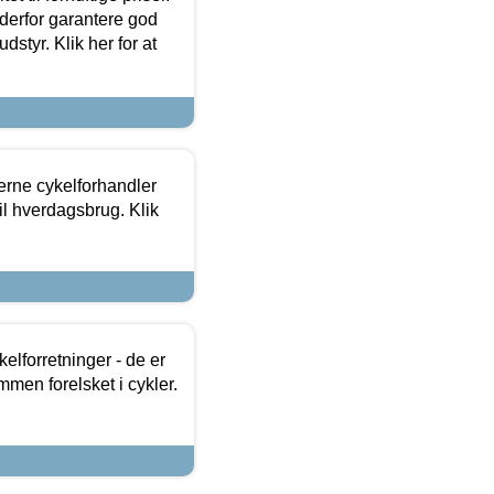
 derfor garantere god
dstyr. Klik her for at
erne cykelforhandler
til hverdagsbrug. Klik
lforretninger - de er
mmen forelsket i cykler.