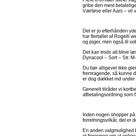
gribe den mest betalelige 
Værløse eller Aars – vil v
Det er jo efterhånden yde
har flertallet af Rogelli 
og piger, men også til v
Det kan trods alt blive l
Dynacool – Sort – Str. M-L
Du bør alligevel ikke glem
fremragende, så kunne d
er dog dækket ind under 
Generelt tilråder vi kort
afbetalingsordning som f
Inden nogen shopper på e
forretningsvilkår, det er d
En anden valgmulighed ku
et fingerpeg om at online