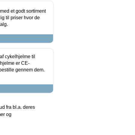
 med et godt sortiment
g til priser hvor de
alg.
f cykelhjelme til
lhjelme er CE-
 bestille gennem dem.
 fra bl.a. deres
mer og