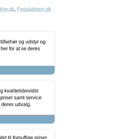
kler.dk
,
Pedalatleten.dk
ltilbehør og udstyr og
 her for at se deres
g kvalitetsbevidst
e priser samt service
e deres udvalg.
et til fornuftige priser.