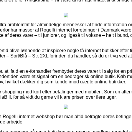
ultra problemfrit for almindelige mennesker at finde information o
derfor har masser af Rogelli internet forretninger i Danmark været
 af deres varer – til juniorer, og ligeså til voksne – helt i bun
ertid blive lønnende at inspicere nogle få internet butikker efter 
ader – Sort/Blå – Str. 2XL forinden du handler, så du er tryg ved 
r, at ifald en e-forhandler frembyder deres varer til salg for en 
undertiden være et signal om en bedragerisk online butik. Køb 
lov, hvilket dækker dig som kunde imod uægte online butikker.
 for shopping med kort eller betalinger med mobilen. Som en alte
aBill, for så vidt du gerne vil klare prisen over flere uger.
 Rogelli internet webshop bør man altid betragte deres betingel
nde arbejde.
t se nærmere på om e-butikken er e-mærket medlem, grundet at