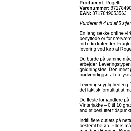
Producent:
Rogelli
Varenummer:
8717849
EAN:
8717849053563
Vurderet til
4
ud af 5 stje
En lang række online vir
benyttede er for nærværen
ind i din kalender. Fragt
levering ved køb af Rogel
Du burde på samme måde u
arbejder. Leveringstype
gnidningsløs. Den mest p
nødvendiggør at du fysis
Leveringsdygtigheden på V
det faktisk fornuftigt a
De fleste forhandlere på 
Vinterjakke – 0 til 10 gr
end et besluttet tidspunk
Indtil flere outlets på ne
bestemt beløb. Ellers må 
man bor i Herning, Brønder