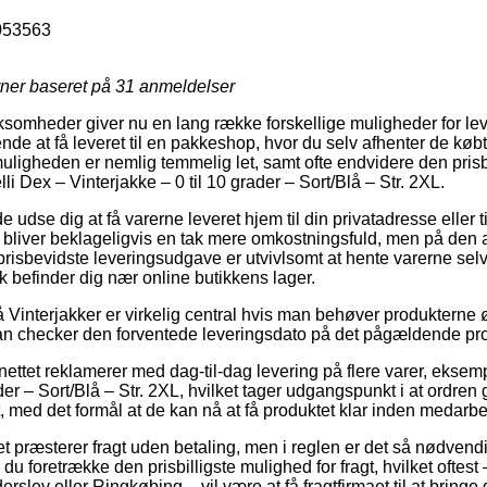
053563
rner baseret på
31
anmeldelser
ksomheder giver nu en lang række forskellige muligheder for le
de at få leveret til en pakkeshop, hvor du selv afhenter de købt
muligheden er nemlig temmelig let, samt ofte endvidere den prisbil
li Dex – Vinterjakke – 0 til 10 grader – Sort/Blå – Str. 2XL.
dse dig at få varerne leveret hjem til din privatadresse eller t
n bliver beklageligvis en tak mere omkostningsfuld, men på den
risbevidste leveringsudgave er utvivlsomt at hente varerne se
k befinder dig nær online butikkens lager.
interjakker er virkelig central hvis man behøver produkterne øje
t man checker den forventede leveringsdato på det pågældende pr
nettet reklamerer med dag-til-dag levering på flere varer, eksem
ader – Sort/Blå – Str. 2XL, hvilket tager udgangspunkt i at ordren
t, med det formål at de kan nå at få produktet klar inden medarbej
ttet præsterer fragt uden betaling, men i reglen er det så nødvendig
du foretrække den prisbilligste mulighed for fragt, hvilket oftest
slev eller Ringkøbing – vil være at få fragtfirmaet til at bringe di