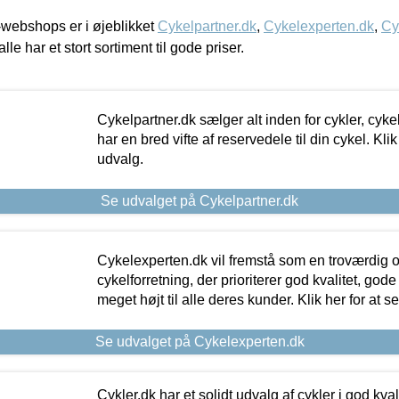
webshops er i øjeblikket
Cykelpartner.dk
,
Cykelexperten.dk
,
Cy
alle har et stort sortiment til gode priser.
Cykelpartner.dk sælger alt inden for cykler, cyke
har en bred vifte af reservedele til din cykel. Klik
udvalg.
Se udvalget på Cykelpartner.dk
Cykelexperten.dk vil fremstå som en troværdig o
cykelforretning, der prioriterer god kvalitet, god
meget højt til alle deres kunder. Klik her for at s
Se udvalget på Cykelexperten.dk
Cykler.dk har et solidt udvalg af cykler i god kvalit