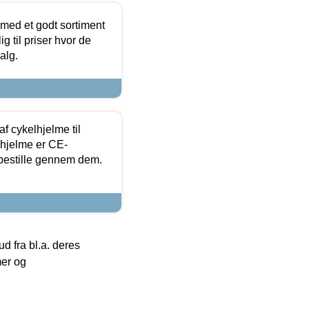
 med et godt sortiment
g til priser hvor de
alg.
f cykelhjelme til
lhjelme er CE-
 bestille gennem dem.
 fra bl.a. deres
mer og