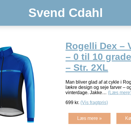
Svend Cdahl
Rogelli Dex – 
– 0 til 10 grad
– Str. 2XL
Man bliver glad af at cykle i R
lækre design og seje farver – 
vinterdage. Jakke…
(Læs mere
699
kr.
(Vis fragtpris)
Læs mere »
Kø