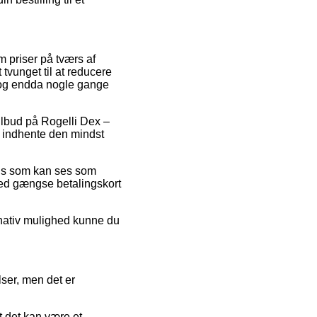
m priser på tværs af
 tvunget til at reducere
d, og endda nogle gange
tilbud på Rogelli Dex –
at indhente den mindst
pris som kan ses som
med gængse betalingskort
rnativ mulighed kunne du
ser, men det er
 det kan være et