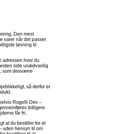
vering. Den mest
e varer når det passer
ligste løsning til
il adressen hvor du
 anden side usædvanlig
lv, som desværre
blikkeligt, så derfor er
odukt.
pelvis Rogelli Dex –
 gennemføres tidligere
derne får fri.
t at du bestiller for et
 – uden hensyn til om
n bestilling til et