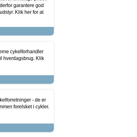
 derfor garantere god
dstyr. Klik her for at
erne cykelforhandler
til hverdagsbrug. Klik
lforretninger - de er
mmen forelsket i cykler.