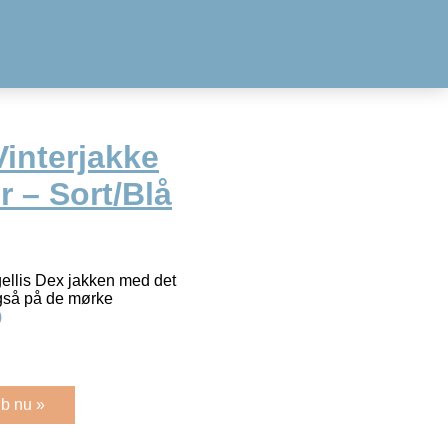
Vinterjakke
er – Sort/Blå
ogellis Dex jakken med det
også på de mørke
)
b nu »