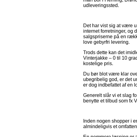
udleveringssted.
Det har vist sig at være 
internet forretninger, og 
salgspriserne på en række
love gebyrfri levering.
Trods dette kan det imidl
Vinterjakke – 0 til 10 gr
kostelige pris.
Du bør blot være klar ove
ubegribelig god, er det 
er dog indbefattet af en 
Generelt slår vi et slag
benytte et tilbud som fx Vi
Inden nogen shopper i en
almindeligvis et omfatte
En nemmere løsning er a