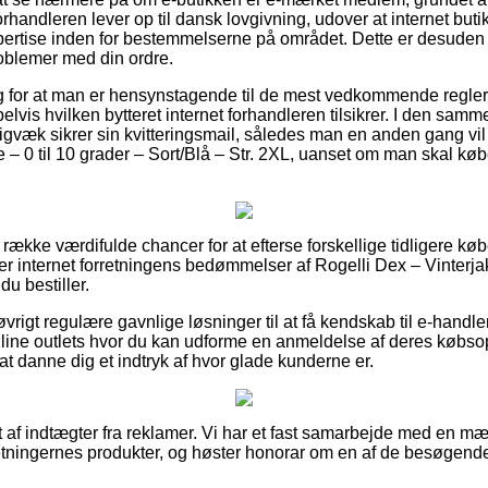
orhandleren lever op til dansk lovgivning, udover at internet butik
pertise inden for bestemmelserne på området. Dette er desuden di
roblemer med din ordre.
lag for at man er hensynstagende til de mest vedkommende regler
elvis hvilken bytteret internet forhandleren tilsikrer. I den sa
igvæk sikrer sin kvitteringsmail, således man en anden gang vil
 – 0 til 10 grader – Sort/Blå – Str. 2XL, uanset om man skal købe
g række værdifulde chancer for at efterse forskellige tidligere
rer internet forretningens bedømmelser af Rogelli Dex – Vinterjak
du bestiller.
rigt regulære gavnlige løsninger til at få kendskab til e-handle
line outlets hvor du kan udforme en anmeldelse af deres købsop
 at danne dig et indtryk af hvor glade kunderne er.
t af indtægter fra reklamer. Vi har et fast samarbejde med en 
retningernes produkter, og høster honorar om en af de besøgend