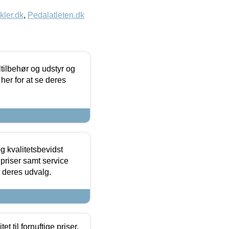
kler.dk
,
Pedalatleten.dk
ltilbehør og udstyr og
 her for at se deres
g kvalitetsbevidst
e priser samt service
e deres udvalg.
et til fornuftige priser.