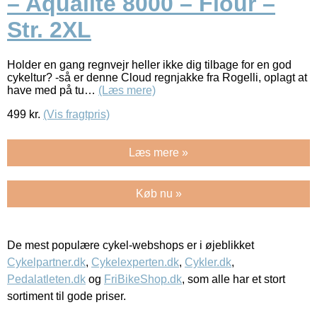
– Aqualite 8000 – Flour –
Str. 2XL
Holder en gang regnvejr heller ikke dig tilbage for en god
cykeltur? -så er denne Cloud regnjakke fra Rogelli, oplagt at
have med på tu…
(Læs mere)
499
kr.
(Vis fragtpris)
Læs mere »
Køb nu »
De mest populære cykel-webshops er i øjeblikket
Cykelpartner.dk
,
Cykelexperten.dk
,
Cykler.dk
,
Pedalatleten.dk
og
FriBikeShop.dk
, som alle har et stort
sortiment til gode priser.