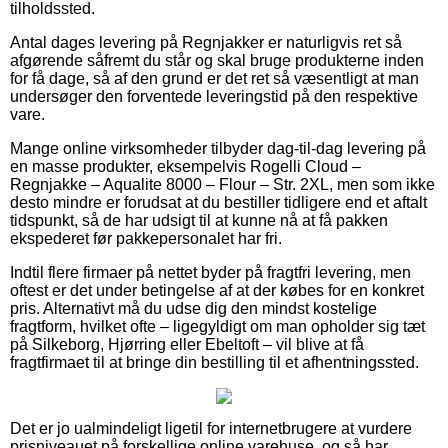
tilholdssted.
Antal dages levering på Regnjakker er naturligvis ret så
afgørende såfremt du står og skal bruge produkterne inden
for få dage, så af den grund er det ret så væsentligt at man
undersøger den forventede leveringstid på den respektive
vare.
Mange online virksomheder tilbyder dag-til-dag levering på
en masse produkter, eksempelvis Rogelli Cloud –
Regnjakke – Aqualite 8000 – Flour – Str. 2XL, men som ikke
desto mindre er forudsat at du bestiller tidligere end et aftalt
tidspunkt, så de har udsigt til at kunne nå at få pakken
ekspederet før pakkepersonalet har fri.
Indtil flere firmaer på nettet byder på fragtfri levering, men
oftest er det under betingelse af at der købes for en konkret
pris. Alternativt må du udse dig den mindst kostelige
fragtform, hvilket ofte – ligegyldigt om man opholder sig tæt
på Silkeborg, Hjørring eller Ebeltoft – vil blive at få
fragtfirmaet til at bringe din bestilling til et afhentningssted.
Det er jo ualmindeligt ligetil for internetbrugere at vurdere
prisniveauet på forskellige online varehuse, og så har