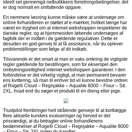
ideelt set gennemgå netbutikkens forretningsbetingelser, det
er dog normalt en omfattende opgave.
En nemmere løsning kunne måske være at undersøge om
online forhandleren er støttet af e-mærket, hvilket længe har
været en tryghed om at internet webshoppen respekterer de
danske regler, og at hjemmesiden løbende undersøges af
fagfolk der er indført i de gældende regulativer. Dette er
desuden en god genvej til at få assistance, når du oplever
problemstillinger som følge af dit indkøb.
Tilsvarende er det smart at man er vaks omkring de vigtigste
regler gældende for bestillingen, som for eksempel den
ombytningsrettighed internet webshoppen garanterer. I den
forbindelse er det virkelig vigtigt, at man permanent bevarer
ens kvittering, så man til enhver tid vil kunne bevidne ordren
af Rogelli Cloud – Regnjakke – Aqualite 8000 – Flour – Str.
2XL, hvad end du søger et produkt til en dreng eller pige.
Trustpilot frembringer helt strålende genveje til at kortlægge
flere aktuelle kunders evalueringer og herved er det
prisværdigt, at du betragter online forhandlerens
bedømmelser af Rogelli Cloud – Regnjakke – Aqualite 8000
– Flour – Str. 2XL inden du handler.