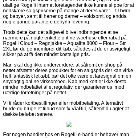
utallige Rogelli internet foretagender ikke kunne slippe for at
nedskære salgspriserne på mange af deres varer – til børn
og babyer, samt til herrer og damer – voldsomt, og endda
nogle gange garantere gebyrfri levering.
Trods dette kan det alligevel blive indbringende at se
nærmere på nogle enkelte online varehuse efter rabat på
Rogelli Cloud – Regnjakke – Aqualite 8000 – Flour – Str.
2XL før du gennemfører dit køb, således at du er usvigeligt
sikker på at få den mindst kostelige pris.
Man skal dog ikke undervurdere, at såfremt en shop på
nettet afsætter deres produkter for en salgspris der kan virke
helt fantastisk letkøbt, bør det ofte være et faresignal om en
snydagtig online virksomhed. Køb med kort er ikke desto
mindre indbefattet af et regulativ, der garanterer os imod
uærlige forretninger på nettet.
Vi tilråder kortbestillinger eller mobilbetaling. Alternativt
burde du bruge et tilbud som fx ViaBill, såfremt du agter at
dække beløbet senere.
Før nogen handler hos en Rogelli e-handler behøver man