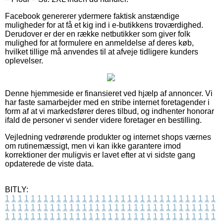
Facebook genererer ydermere faktisk anstændige
muligheder for at få et kig ind i e-butikkens troværdighed.
Derudover er der en række netbutikker som giver folk
mulighed for at formulere en anmeldelse af deres køb,
hvilket tillige må anvendes til at afveje tidligere kunders
oplevelser.
Denne hjemmeside er finansieret ved hjælp af annoncer. Vi
har faste samarbejder med en stribe internet foretagender i
form af at vi markedsfører deres tilbud, og indhenter honorar
ifald de personer vi sender videre foretager en bestilling.
Vejledning vedrørende produkter og internet shops værnes
om rutinemæssigt, men vi kan ikke garantere imod
korrektioner der muligvis er lavet efter at vi sidste gang
opdaterede de viste data.
BITLY:
1
1
1
1
1
1
1
1
1
1
1
1
1
1
1
1
1
1
1
1
1
1
1
1
1
1
1
1
1
1
1
1
1
1
1
1
1
1
1
1
1
1
1
1
1
1
1
1
1
1
1
1
1
1
1
1
1
1
1
1
1
1
1
1
1
1
1
1
1
1
1
1
1
1
1
1
1
1
1
1
1
1
1
1
1
1
1
1
1
1
1
1
1
1
1
1
1
1
1