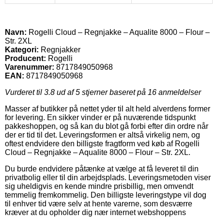
Navn:
Rogelli Cloud – Regnjakke – Aqualite 8000 – Flour –
Str. 2XL
Kategori:
Regnjakker
Producent:
Rogelli
Varenummer:
8717849050968
EAN:
8717849050968
Vurderet til
3.8
ud af 5 stjerner baseret på
16
anmeldelser
Masser af butikker på nettet yder til alt held alverdens former
for levering. En sikker vinder er på nuværende tidspunkt
pakkeshoppen, og så kan du blot gå forbi efter din ordre når
der er tid til det. Leveringsformen er altså virkelig nem, og
oftest endvidere den billigste fragtform ved køb af Rogelli
Cloud – Regnjakke – Aqualite 8000 – Flour – Str. 2XL.
Du burde endvidere påtænke at vælge at få leveret til din
privatbolig eller til din arbejdsplads. Leveringsmetoden viser
sig uheldigvis en kende mindre prisbillig, men omvendt
temmelig fremkommelig. Den billigste leveringstype vil dog
til enhver tid være selv at hente varerne, som desværre
kræver at du opholder dig nær internet webshoppens