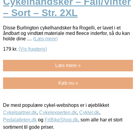
Cykelhandsker – Fall/Vinter
– Sort – Str. 2XL
Disse Burlington cykelhandsker fra Rogelli, er lavet i et
åndbart og vindtæt materiale med fleece inderfor, så du kan
holde dine …
(Læs mere)
179
kr.
(Vis fragtpris)
Læs mere »
Køb nu »
De mest populære cykel-webshops er i øjeblikket
Cykelpartner.dk
,
Cykelexperten.dk
,
Cykler.dk
,
Pedalatleten.dk
og
FriBikeShop.dk
, som alle har et stort
sortiment til gode priser.