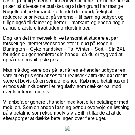
Det er jo rigtig smertefrit for enhver at finde frem til de bedste
priser på diverse netbutikker, og af den grund har mange
Rogelli online forhandlere fundet det uundgåeligt at
reducere prisniveauet på varerne – til børn og babyer, og
tillige også til damer og herrer – markant, og endda nogle
gange præstere fragt uden omkostninger.
Dog kan det immervæk blive lønsomt at studere et par
forskellige internet webshops efter tilbud på Rogelli
Burlington – Cykelhandsker – Fall/Vinter – Sort – Str. 2XL
forinden du gennemfører din handel, så du er tryg ved at
opnå den prisbilligste pris.
Man må dog være obs på, at når en e-handler udbyder en
vare til en pris som anses for urealistisk attraktiv, bør det tit
være et bevis på en svindel e-shop. Køb med betalingskort
er trods alt inkluderet i et regulativ, som dækker os imod
uægte internet outlets.
Vi anbefaler generelt handler med kort eller betalinger med
mobilen. Som en anden løsning bør du overveje en løsning
på afbetaling som eksempelvis ViaBill, i tilfælde af at du
efterspørger at dække betalingen over flere uger.