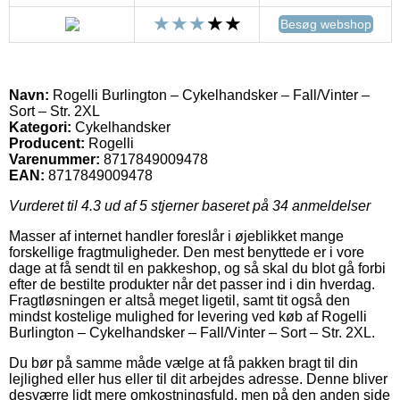
Besøg webshop
Navn:
Rogelli Burlington – Cykelhandsker – Fall/Vinter –
Sort – Str. 2XL
Kategori:
Cykelhandsker
Producent:
Rogelli
Varenummer:
8717849009478
EAN:
8717849009478
Vurderet til
4.3
ud af 5 stjerner baseret på
34
anmeldelser
Masser af internet handler foreslår i øjeblikket mange
forskellige fragtmuligheder. Den mest benyttede er i vore
dage at få sendt til en pakkeshop, og så skal du blot gå forbi
efter de bestilte produkter når det passer ind i din hverdag.
Fragtløsningen er altså meget ligetil, samt tit også den
mindst kostelige mulighed for levering ved køb af Rogelli
Burlington – Cykelhandsker – Fall/Vinter – Sort – Str. 2XL.
Du bør på samme måde vælge at få pakken bragt til din
lejlighed eller hus eller til dit arbejdes adresse. Denne bliver
desværre lidt mere omkostningsfuld, men på den anden side