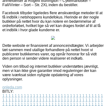
anmeldelser af Rogelli Burlington – Cykelhandsker –
Fall/Vinter – Sort – Str. 2XL inden du bestiller.
Facebook tilbyder ligeledes flere ønskværdige metoder til at
få indblik i netshoppens kundefokus. Herinde er der nogle
butikker på nettet hvor du kan notere en bedømmelse af
ordreforløbet, hvilket lige så vel kan drages fordel af til at få
et indblik i hvor glade kunderne er.
Dette website er finansieret af annonceindtægter. Vi arbejder
tæt sammen med utallige forhandlere på nettet hvori vi
publicerer butikkernes varer, og opnår honorar for så vidt
den person vi sender videre realiserer et indkøb.
Viden om tilbud og internet butikker understøttes jævnligt,
men vi kan ikke give garantier imod reguleringer der kan
være iværksat siden nyligste opdatering af vores
oplysninger.
onleda.com
BITLY:
1
1
1
1
1
1
1
1
1
1
1
1
1
1
1
1
1
1
1
1
1
1
1
1
1
1
1
1
1
1
1
1
1
1
1
1
1
1
1
1
1
1
1
1
1
1
1
1
1
1
1
1
1
1
1
1
1
1
1
1
1
1
1
1
1
1
1
1
1
1
1
1
1
1
1
1
1
1
1
1
1
1
1
1
1
1
1
1
1
1
1
1
1
1
1
1
1
1
1