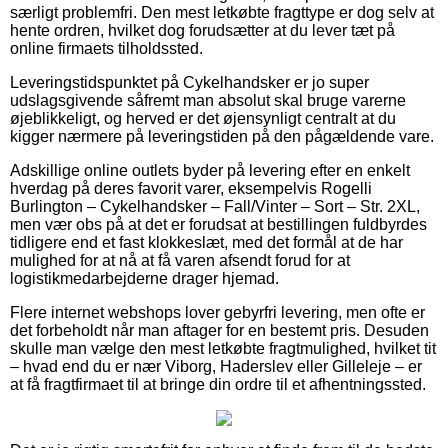
særligt problemfri. Den mest letkøbte fragttype er dog selv at
hente ordren, hvilket dog forudsætter at du lever tæt på
online firmaets tilholdssted.
Leveringstidspunktet på Cykelhandsker er jo super
udslagsgivende såfremt man absolut skal bruge varerne
øjeblikkeligt, og herved er det øjensynligt centralt at du
kigger nærmere på leveringstiden på den pågældende vare.
Adskillige online outlets byder på levering efter en enkelt
hverdag på deres favorit varer, eksempelvis Rogelli
Burlington – Cykelhandsker – Fall/Vinter – Sort – Str. 2XL,
men vær obs på at det er forudsat at bestillingen fuldbyrdes
tidligere end et fast klokkeslæt, med det formål at de har
mulighed for at nå at få varen afsendt forud for at
logistikmedarbejderne drager hjemad.
Flere internet webshops lover gebyrfri levering, men ofte er
det forbeholdt når man aftager for en bestemt pris. Desuden
skulle man vælge den mest letkøbte fragtmulighed, hvilket tit
– hvad end du er nær Viborg, Haderslev eller Gilleleje – er
at få fragtfirmaet til at bringe din ordre til et afhentningssted.