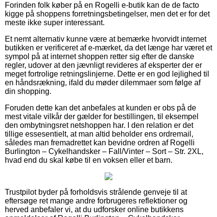
Forinden folk køber på en Rogelli e-butik kan de de facto
kigge på shoppens forretningsbetingelser, men det er for det
meste ikke super interessant.
Et nemt alternativ kunne være at bemærke hvorvidt internet
butikken er verificeret af e-mærket, da det længe har været et
sympol på at internet shoppen retter sig efter de danske
regler, udover at den jævnligt revideres af eksperter der er
meget fortrolige retningslinjerne. Dette er en god lejlighed til
en håndsrækning, ifald du møder dilemmaer som følge af
din shopping.
Foruden dette kan det anbefales at kunden er obs på de
mest vitale vilkår der gælder for bestillingen, til eksempel
den ombytningsret netshoppen har. I den relation er det
tillige essesentielt, at man altid beholder ens ordremail,
således man fremadrettet kan bevidne ordren af Rogelli
Burlington – Cykelhandsker – Fall/Vinter – Sort – Str. 2XL,
hvad end du skal købe til en voksen eller et barn.
Trustpilot byder på forholdsvis strålende genveje til at
eftersøge ret mange andre forbrugeres reflektioner og
herved anbefaler vi, at du udforsker online butikkens