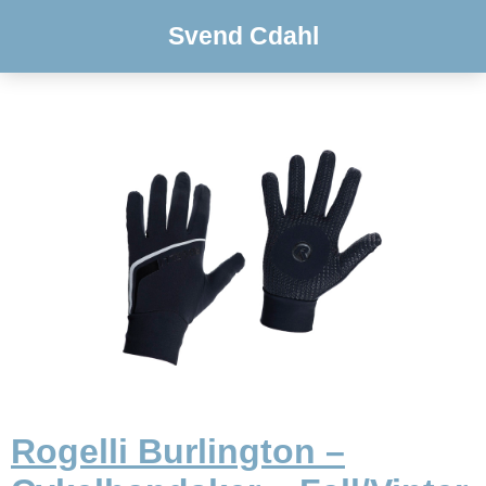
Svend Cdahl
Rogelli Burlington –