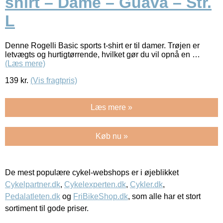
shirt – Dame – Guava – Str.
L
Denne Rogelli Basic sports t-shirt er til damer. Trøjen er
letvægts og hurtigtørrende, hvilket gør du vil opnå en …
(Læs mere)
139
kr.
(Vis fragtpris)
Læs mere »
Køb nu »
De mest populære cykel-webshops er i øjeblikket
Cykelpartner.dk
,
Cykelexperten.dk
,
Cykler.dk
,
Pedalatleten.dk
og
FriBikeShop.dk
, som alle har et stort
sortiment til gode priser.