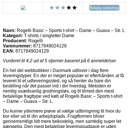
Besøg webshop
Navn:
Rogelli Basic – Sports t-shirt – Dame – Guava – Str. L
Kategori:
T-shirts / singletter Dame
Producent:
Rogelli
Varenummer:
8717849024129
EAN:
8717849024129
Vurderet til
4.2
ud af 5 stjerner baseret på
6
anmeldelser
En hel del webbutikker i Danmark udlover i dag flere
leveringstyper. En der er meget populær er efterhånden at få
leveret til et udleveringssted, og så henter du bare din
bestilling når det passer ind i din hverdag. Metoden er
nemlig usædvanlig gnidningsløs, og tit tilmed den mest
betalelige fragttype ved køb af Rogelli Basic – Sports t-shirt
– Dame – Guava – Str. L.
Du kunne ydermere prøve at vælge udbringning til hvor du
bor eller ud til din arbejdsplads. Fragtformen bliver
gennemsnitligt lidt mere bekostelig, men samtidig super let
gængelig. Den mest betalelige leveringsudgave er uden