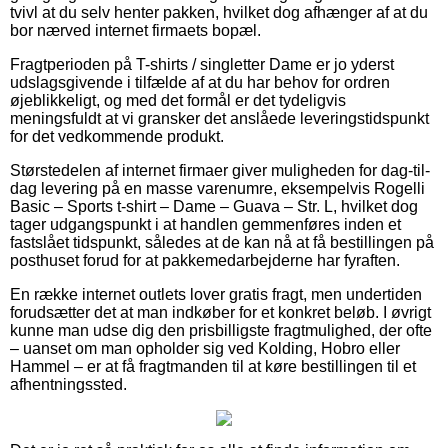
tvivl at du selv henter pakken, hvilket dog afhænger af at du
bor nærved internet firmaets bopæl.
Fragtperioden på T-shirts / singletter Dame er jo yderst
udslagsgivende i tilfælde af at du har behov for ordren
øjeblikkeligt, og med det formål er det tydeligvis
meningsfuldt at vi gransker det anslåede leveringstidspunkt
for det vedkommende produkt.
Størstedelen af internet firmaer giver muligheden for dag-til-
dag levering på en masse varenumre, eksempelvis Rogelli
Basic – Sports t-shirt – Dame – Guava – Str. L, hvilket dog
tager udgangspunkt i at handlen gemmenføres inden et
fastslået tidspunkt, således at de kan nå at få bestillingen på
posthuset forud for at pakkemedarbejderne har fyraften.
En række internet outlets lover gratis fragt, men undertiden
forudsætter det at man indkøber for et konkret beløb. I øvrigt
kunne man udse dig den prisbilligste fragtmulighed, der ofte
– uanset om man opholder sig ved Kolding, Hobro eller
Hammel – er at få fragtmanden til at køre bestillingen til et
afhentningssted.