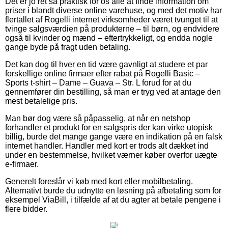
Det er jo ret så praktisk for os alle at finde information om
priser i blandt diverse online varehuse, og med det motiv har
flertallet af Rogelli internet virksomheder været tvunget til at
tvinge salgsværdien på produkterne – til børn, og endvidere
også til kvinder og mænd – eftertrykkeligt, og endda nogle
gange byde på fragt uden betaling.
Det kan dog til hver en tid være gavnligt at studere et par
forskellige online firmaer efter rabat på Rogelli Basic –
Sports t-shirt – Dame – Guava – Str. L forud for at du
gennemfører din bestilling, så man er tryg ved at antage den
mest betalelige pris.
Man bør dog være så påpasselig, at når en netshop
forhandler et produkt for en salgspris der kan virke utopisk
billig, burde det mange gange være en indikation på en falsk
internet handler. Handler med kort er trods alt dækket ind
under en bestemmelse, hvilket værner køber overfor uægte
e-firmaer.
Generelt foreslår vi køb med kort eller mobilbetaling.
Alternativt burde du udnytte en løsning på afbetaling som for
eksempel ViaBill, i tilfælde af at du agter at betale pengene i
flere bidder.