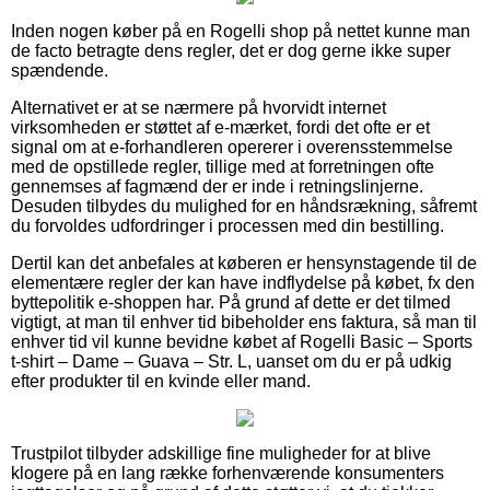
Inden nogen køber på en Rogelli shop på nettet kunne man
de facto betragte dens regler, det er dog gerne ikke super
spændende.
Alternativet er at se nærmere på hvorvidt internet
virksomheden er støttet af e-mærket, fordi det ofte er et
signal om at e-forhandleren opererer i overensstemmelse
med de opstillede regler, tillige med at forretningen ofte
gennemses af fagmænd der er inde i retningslinjerne.
Desuden tilbydes du mulighed for en håndsrækning, såfremt
du forvoldes udfordringer i processen med din bestilling.
Dertil kan det anbefales at køberen er hensynstagende til de
elementære regler der kan have indflydelse på købet, fx den
byttepolitik e-shoppen har. På grund af dette er det tilmed
vigtigt, at man til enhver tid bibeholder ens faktura, så man til
enhver tid vil kunne bevidne købet af Rogelli Basic – Sports
t-shirt – Dame – Guava – Str. L, uanset om du er på udkig
efter produkter til en kvinde eller mand.
Trustpilot tilbyder adskillige fine muligheder for at blive
klogere på en lang række forhenværende konsumenters