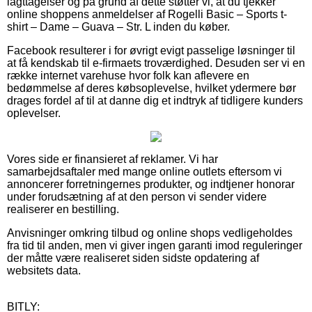
iagttagelser og på grund af dette støtter vi, at du tjekker
online shoppens anmeldelser af Rogelli Basic – Sports t-
shirt – Dame – Guava – Str. L inden du køber.
Facebook resulterer i for øvrigt evigt passelige løsninger til
at få kendskab til e-firmaets troværdighed. Desuden ser vi en
række internet varehuse hvor folk kan aflevere en
bedømmelse af deres købsoplevelse, hvilket ydermere bør
drages fordel af til at danne dig et indtryk af tidligere kunders
oplevelser.
Vores side er finansieret af reklamer. Vi har
samarbejdsaftaler med mange online outlets eftersom vi
annoncerer forretningernes produkter, og indtjener honorar
under forudsætning af at den person vi sender videre
realiserer en bestilling.
Anvisninger omkring tilbud og online shops vedligeholdes
fra tid til anden, men vi giver ingen garanti imod reguleringer
der måtte være realiseret siden sidste opdatering af
websitets data.
BITLY: