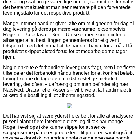
du står og skal bruge varen lige om lidt, så med det formål er
det bestemt aktuelt at man ser nærmere på den forventede
leveringsdato for det respektive produkt.
Mange internet handler giver løfte om muligheden for dag-til-
dag levering på deres primære varenumre, eksempelvis
Rogelli – Balaclava – Sort – Unisize, men som imidlertid
afhænger af at bestillingen gennemføres før et givent
tidspunkt, med det formål at de har en chance for at nå at få
produktet skippet afsted forud for at medarbejderne tager
hjem.
Nogle enkelte e-forhandlere lover gratis fragt, men i de fleste
tilfælde er det forbeholdt når du handler for et konkret beløb.
I øvrigt kunne du tage den mindst kostelige metode til
levering, der oftest – uafhængig om man befinder sig nær
Næstved, Dragør eller Assens – vil blive at få fragtfirmaet til
at køre din bestilling til et afhentningssted.
Det har vist sig at være yderst fleksibelt for alle at analysere
priser i blandt flere internet outlets, og til tak har mange
Rogelli e-shops ikke kunne slippe for at sænke
salgspriserne på deres produkter – til juniorer, samt også til
voksne – drastisk, og endda nogle gange præstere portofri