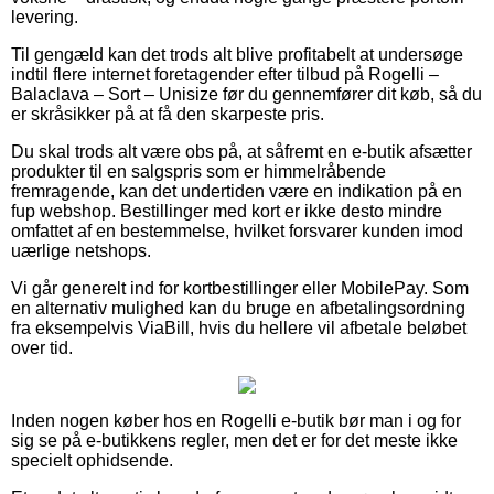
levering.
Til gengæld kan det trods alt blive profitabelt at undersøge
indtil flere internet foretagender efter tilbud på Rogelli –
Balaclava – Sort – Unisize før du gennemfører dit køb, så du
er skråsikker på at få den skarpeste pris.
Du skal trods alt være obs på, at såfremt en e-butik afsætter
produkter til en salgspris som er himmelråbende
fremragende, kan det undertiden være en indikation på en
fup webshop. Bestillinger med kort er ikke desto mindre
omfattet af en bestemmelse, hvilket forsvarer kunden imod
uærlige netshops.
Vi går generelt ind for kortbestillinger eller MobilePay. Som
en alternativ mulighed kan du bruge en afbetalingsordning
fra eksempelvis ViaBill, hvis du hellere vil afbetale beløbet
over tid.
Inden nogen køber hos en Rogelli e-butik bør man i og for
sig se på e-butikkens regler, men det er for det meste ikke
specielt ophidsende.