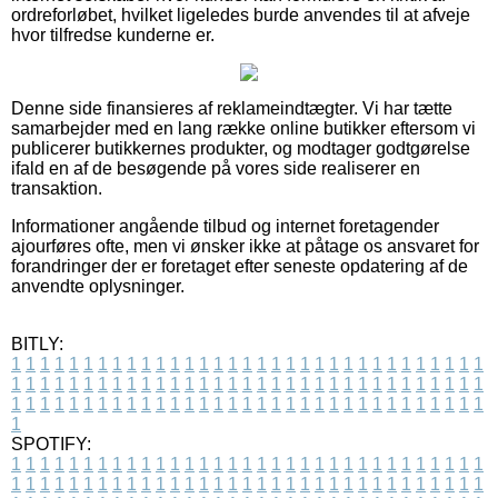
ordreforløbet, hvilket ligeledes burde anvendes til at afveje
hvor tilfredse kunderne er.
Denne side finansieres af reklameindtægter. Vi har tætte
samarbejder med en lang række online butikker eftersom vi
publicerer butikkernes produkter, og modtager godtgørelse
ifald en af de besøgende på vores side realiserer en
transaktion.
Informationer angående tilbud og internet foretagender
ajourføres ofte, men vi ønsker ikke at påtage os ansvaret for
forandringer der er foretaget efter seneste opdatering af de
anvendte oplysninger.
BITLY:
1
1
1
1
1
1
1
1
1
1
1
1
1
1
1
1
1
1
1
1
1
1
1
1
1
1
1
1
1
1
1
1
1
1
1
1
1
1
1
1
1
1
1
1
1
1
1
1
1
1
1
1
1
1
1
1
1
1
1
1
1
1
1
1
1
1
1
1
1
1
1
1
1
1
1
1
1
1
1
1
1
1
1
1
1
1
1
1
1
1
1
1
1
1
1
1
1
1
1
1
SPOTIFY:
1
1
1
1
1
1
1
1
1
1
1
1
1
1
1
1
1
1
1
1
1
1
1
1
1
1
1
1
1
1
1
1
1
1
1
1
1
1
1
1
1
1
1
1
1
1
1
1
1
1
1
1
1
1
1
1
1
1
1
1
1
1
1
1
1
1