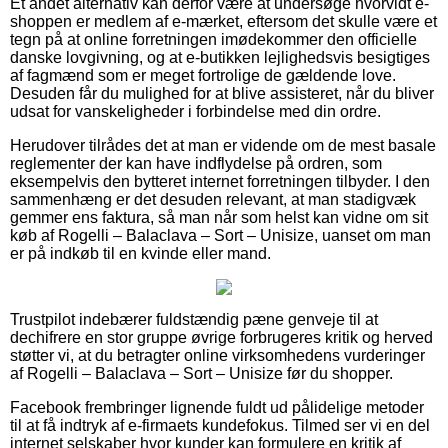
Et andet alternativ kan derfor være at undersøge hvorvidt e-
shoppen er medlem af e-mærket, eftersom det skulle være et
tegn på at online forretningen imødekommer den officielle
danske lovgivning, og at e-butikken lejlighedsvis besigtiges
af fagmænd som er meget fortrolige de gældende love.
Desuden får du mulighed for at blive assisteret, når du bliver
udsat for vanskeligheder i forbindelse med din ordre.
Herudover tilrådes det at man er vidende om de mest basale
reglementer der kan have indflydelse på ordren, som
eksempelvis den bytteret internet forretningen tilbyder. I den
sammenhæng er det desuden relevant, at man stadigvæk
gemmer ens faktura, så man når som helst kan vidne om sit
køb af Rogelli – Balaclava – Sort – Unisize, uanset om man
er på indkøb til en kvinde eller mand.
Trustpilot indebærer fuldstændig pæne genveje til at
dechifrere en stor gruppe øvrige forbrugeres kritik og herved
støtter vi, at du betragter online virksomhedens vurderinger
af Rogelli – Balaclava – Sort – Unisize før du shopper.
Facebook frembringer lignende fuldt ud pålidelige metoder
til at få indtryk af e-firmaets kundefokus. Tilmed ser vi en del
internet selskaber hvor kunder kan formulere en kritik af