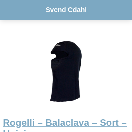
Svend Cdahl
Rogelli – Balaclava – Sort –