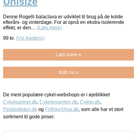
Unisize
Denne Rogelli balaclava er udviklet til brug på de kolde
efterårs- og vinterdage. For at opnå en ekstra isolerende
effekt, er den…
(Læs mere)
99
kr.
(Vis fragtpris)
Læs mere »
Køb nu »
De mest populære cykel-webshops er i øjeblikket
Cykelpartner.dk
,
Cykelexperten.dk
,
Cykler.dk
,
Pedalatleten.dk
og
FriBikeShop.dk
, som alle har et stort
sortiment til gode priser.