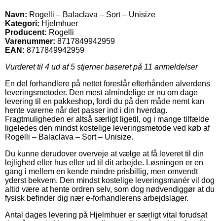
Navn:
Rogelli – Balaclava – Sort – Unisize
Kategori:
Hjelmhuer
Producent:
Rogelli
Varenummer:
8717849942959
EAN:
8717849942959
Vurderet til
4
ud af 5 stjerner baseret på
11
anmeldelser
En del forhandlere på nettet foreslår efterhånden alverdens
leveringsmetoder. Den mest almindelige er nu om dage
levering til en pakkeshop, fordi du på den måde nemt kan
hente varerne når det passer ind i din hverdag.
Fragtmuligheden er altså særligt ligetil, og i mange tilfælde
ligeledes den mindst kostelige leveringsmetode ved køb af
Rogelli – Balaclava – Sort – Unisize.
Du kunne derudover overveje at vælge at få leveret til din
lejlighed eller hus eller ud til dit arbejde. Løsningen er en
gang i mellem en kende mindre prisbillig, men omvendt
yderst bekvem. Den mindst kostelige leveringsmanér vil dog
altid være at hente ordren selv, som dog nødvendiggør at du
fysisk befinder dig nær e-forhandlerens arbejdslager.
Antal dages levering på Hjelmhuer er særligt vital forudsat