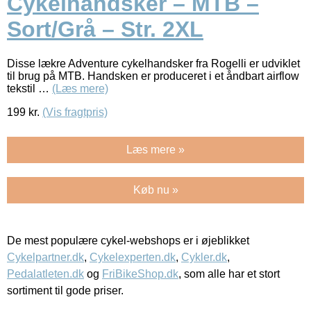
Cykelhandsker – MTB –
Sort/Grå – Str. 2XL
Disse lækre Adventure cykelhandsker fra Rogelli er udviklet
til brug på MTB. Handsken er produceret i et åndbart airflow
tekstil …
(Læs mere)
199
kr.
(Vis fragtpris)
Læs mere »
Køb nu »
De mest populære cykel-webshops er i øjeblikket
Cykelpartner.dk
,
Cykelexperten.dk
,
Cykler.dk
,
Pedalatleten.dk
og
FriBikeShop.dk
, som alle har et stort
sortiment til gode priser.