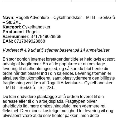
Navn:
Rogelli Adventure – Cykelhandsker – MTB – Sort/Grå
– Str. 2XL
Kategori:
Cykelhandsker
Producent:
Rogelli
Varenummer:
8717849028868
EAN:
8717849028868
Vurderet til
4.9
ud af 5 stjerner baseret på
14
anmeldelser
En stor portion internet foretagender tildeler heldigvis et stort
udvalg af fragtformer. En af de populære er nu om dage
levering til et afhentningssted, og så kan du blot hente din
ordre når det passer ind i din kalender. Leveringsformen er
altså særligt ukompliceret, samt oftest ydermere den billigste
fragtløsning ved køb af Rogelli Adventure – Cykelhandsker
– MTB – Sort/Grå – Str. 2XL.
Du kan endvidere planlægge at få ordren leveret til din
adresse eller til din arbejdsplads. Fragttypen bliver
uheldigvis lidt mere omkostningsfuld, men ydermere ret
fleksibel. Den mindst kostelige mulighed for levering vil dog
utvivlsomt være at du selv henter pakken, men dette