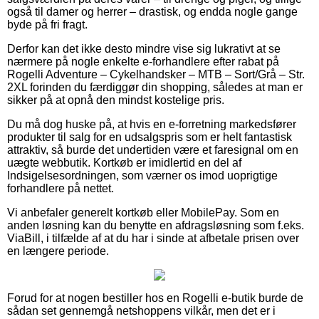
også til damer og herrer – drastisk, og endda nogle gange
byde på fri fragt.
Derfor kan det ikke desto mindre vise sig lukrativt at se
nærmere på nogle enkelte e-forhandlere efter rabat på
Rogelli Adventure – Cykelhandsker – MTB – Sort/Grå – Str.
2XL forinden du færdiggør din shopping, således at man er
sikker på at opnå den mindst kostelige pris.
Du må dog huske på, at hvis en e-forretning markedsfører
produkter til salg for en udsalgspris som er helt fantastisk
attraktiv, så burde det undertiden være et faresignal om en
uægte webbutik. Kortkøb er imidlertid en del af
Indsigelsesordningen, som værner os imod uoprigtige
forhandlere på nettet.
Vi anbefaler generelt kortkøb eller MobilePay. Som en
anden løsning kan du benytte en afdragsløsning som f.eks.
ViaBill, i tilfælde af at du har i sinde at afbetale prisen over
en længere periode.
Forud for at nogen bestiller hos en Rogelli e-butik burde de
sådan set gennemgå netshoppens vilkår, men det er i