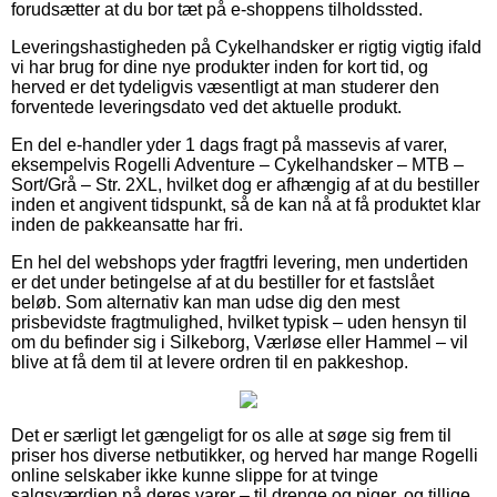
forudsætter at du bor tæt på e-shoppens tilholdssted.
Leveringshastigheden på Cykelhandsker er rigtig vigtig ifald
vi har brug for dine nye produkter inden for kort tid, og
herved er det tydeligvis væsentligt at man studerer den
forventede leveringsdato ved det aktuelle produkt.
En del e-handler yder 1 dags fragt på massevis af varer,
eksempelvis Rogelli Adventure – Cykelhandsker – MTB –
Sort/Grå – Str. 2XL, hvilket dog er afhængig af at du bestiller
inden et angivent tidspunkt, så de kan nå at få produktet klar
inden de pakkeansatte har fri.
En hel del webshops yder fragtfri levering, men undertiden
er det under betingelse af at du bestiller for et fastslået
beløb. Som alternativ kan man udse dig den mest
prisbevidste fragtmulighed, hvilket typisk – uden hensyn til
om du befinder sig i Silkeborg, Værløse eller Hammel – vil
blive at få dem til at levere ordren til en pakkeshop.
Det er særligt let gængeligt for os alle at søge sig frem til
priser hos diverse netbutikker, og herved har mange Rogelli
online selskaber ikke kunne slippe for at tvinge
salgsværdien på deres varer – til drenge og piger, og tillige