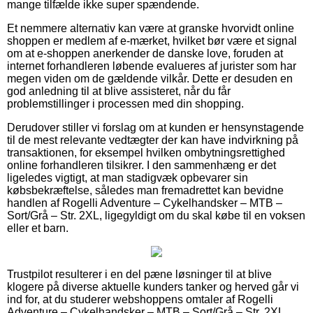
mange tilfælde ikke super spændende.
Et nemmere alternativ kan være at granske hvorvidt online
shoppen er medlem af e-mærket, hvilket bør være et signal
om at e-shoppen anerkender de danske love, foruden at
internet forhandleren løbende evalueres af jurister som har
megen viden om de gældende vilkår. Dette er desuden en
god anledning til at blive assisteret, når du får
problemstillinger i processen med din shopping.
Derudover stiller vi forslag om at kunden er hensynstagende
til de mest relevante vedtægter der kan have indvirkning på
transaktionen, for eksempel hvilken ombytningsrettighed
online forhandleren tilsikrer. I den sammenhæng er det
ligeledes vigtigt, at man stadigvæk opbevarer sin
købsbekræftelse, således man fremadrettet kan bevidne
handlen af Rogelli Adventure – Cykelhandsker – MTB –
Sort/Grå – Str. 2XL, ligegyldigt om du skal købe til en voksen
eller et barn.
Trustpilot resulterer i en del pæne løsninger til at blive
klogere på diverse aktuelle kunders tanker og herved går vi
ind for, at du studerer webshoppens omtaler af Rogelli
Adventure – Cykelhandsker – MTB – Sort/Grå – Str. 2XL