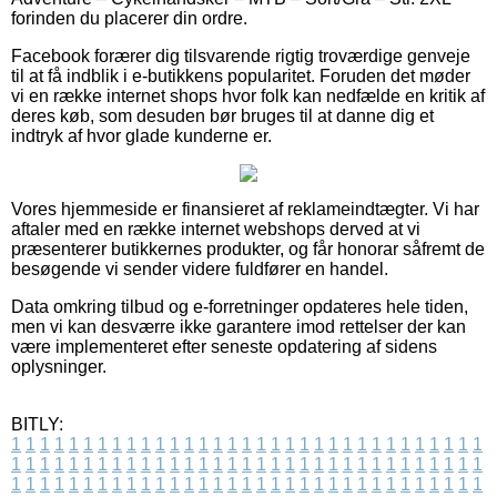
forinden du placerer din ordre.
Facebook forærer dig tilsvarende rigtig troværdige genveje
til at få indblik i e-butikkens popularitet. Foruden det møder
vi en række internet shops hvor folk kan nedfælde en kritik af
deres køb, som desuden bør bruges til at danne dig et
indtryk af hvor glade kunderne er.
Vores hjemmeside er finansieret af reklameindtægter. Vi har
aftaler med en række internet webshops derved at vi
præsenterer butikkernes produkter, og får honorar såfremt de
besøgende vi sender videre fuldfører en handel.
Data omkring tilbud og e-forretninger opdateres hele tiden,
men vi kan desværre ikke garantere imod rettelser der kan
være implementeret efter seneste opdatering af sidens
oplysninger.
BITLY:
1
1
1
1
1
1
1
1
1
1
1
1
1
1
1
1
1
1
1
1
1
1
1
1
1
1
1
1
1
1
1
1
1
1
1
1
1
1
1
1
1
1
1
1
1
1
1
1
1
1
1
1
1
1
1
1
1
1
1
1
1
1
1
1
1
1
1
1
1
1
1
1
1
1
1
1
1
1
1
1
1
1
1
1
1
1
1
1
1
1
1
1
1
1
1
1
1
1
1