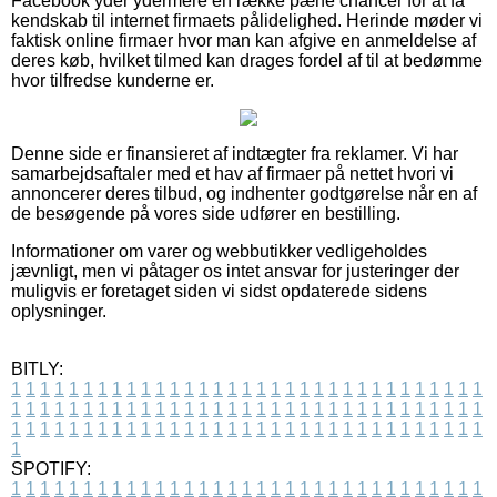
Facebook yder ydermere en række pæne chancer for at få
kendskab til internet firmaets pålidelighed. Herinde møder vi
faktisk online firmaer hvor man kan afgive en anmeldelse af
deres køb, hvilket tilmed kan drages fordel af til at bedømme
hvor tilfredse kunderne er.
Denne side er finansieret af indtægter fra reklamer. Vi har
samarbejdsaftaler med et hav af firmaer på nettet hvori vi
annoncerer deres tilbud, og indhenter godtgørelse når en af
de besøgende på vores side udfører en bestilling.
Informationer om varer og webbutikker vedligeholdes
jævnligt, men vi påtager os intet ansvar for justeringer der
muligvis er foretaget siden vi sidst opdaterede sidens
oplysninger.
BITLY:
1
1
1
1
1
1
1
1
1
1
1
1
1
1
1
1
1
1
1
1
1
1
1
1
1
1
1
1
1
1
1
1
1
1
1
1
1
1
1
1
1
1
1
1
1
1
1
1
1
1
1
1
1
1
1
1
1
1
1
1
1
1
1
1
1
1
1
1
1
1
1
1
1
1
1
1
1
1
1
1
1
1
1
1
1
1
1
1
1
1
1
1
1
1
1
1
1
1
1
1
SPOTIFY:
1
1
1
1
1
1
1
1
1
1
1
1
1
1
1
1
1
1
1
1
1
1
1
1
1
1
1
1
1
1
1
1
1