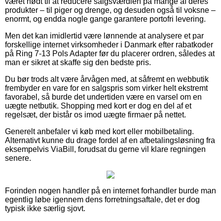
været nødt til at reducere salgsværdien på mange af deres
produkter – til piger og drenge, og desuden også til voksne –
enormt, og endda nogle gange garantere portofri levering.
Men det kan imidlertid være lønnende at analysere et par
forskellige internet virksomheder i Danmark efter rabatkoder
på Ring 7-13 Pols Adapter før du placerer ordren, således at
man er sikret at skaffe sig den bedste pris.
Du bør trods alt være årvågen med, at såfremt en webbutik
frembyder en vare for en salgspris som virker helt ekstremt
favorabel, så burde det undertiden være en varsel om en
uægte netbutik. Shopping med kort er dog en del af et
regelsæt, der bistår os imod uægte firmaer på nettet.
Generelt anbefaler vi køb med kort eller mobilbetaling.
Alternativt kunne du drage fordel af en afbetalingsløsning fra
eksempelvis ViaBill, forudsat du gerne vil klare regningen
senere.
Forinden nogen handler på en internet forhandler burde man
egentlig løbe igennem dens forretningsaftale, det er dog
typisk ikke særlig sjovt.