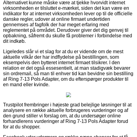
Alternativet kunne måske være at tjekke hvorvidt internet
virksomheden er tilsluttet e-mærket, siden det kan være en
indikator for at internet virksomheden lever op til de officielle
danske regler, udover at online firmaet undertiden
gennemses af fagfolk der har meget erfaring med
reglementet på området. Derudover giver det dig genvej til
opbakning, såfremt du skulle få problemer i forbindelse med
dit indkøb.
Ligeledes slår vi et slag for at du er vidende om de mest
aktuelle vilkår der har indflydelse på bestillingen, som
eksempelvis den bytteret internet firmaet tilsikrer. I den
relation er det også essesentielt, at man stadigvæk bevarer
sin ordremail, så man til enhver tid kan bevidne sin bestilling
af Ring 7-13 Pols Adapter, om du efterspørger produkter til
en mand eller kvinde.
Trustpilot frembringer i højeste grad belejlige løsninger til at
analysere en række aktuelle forbrugeres vurderinger og af
den grund stiller vi forslag om, at du undersøger online
forhandlerens vurderinger af Ring 7-13 Pols Adapter forud
for at du shopper.