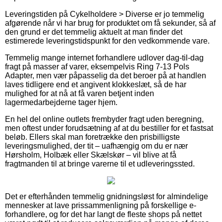
Leveringstiden på Cykelholdere > Diverse er jo temmelig
afgørende når vi har brug for produktet om få sekunder, så af
den grund er det temmelig aktuelt at man finder det
estimerede leveringstidspunkt for den vedkommende vare.
Temmelig mange internet forhandlere udlover dag-til-dag
fragt på masser af varer, eksempelvis Ring 7-13 Pols
Adapter, men vær påpasselig da det beroer på at handlen
laves tidligere end et angivent klokkeslæt, så de har
mulighed for at nå at få varen betjent inden
lagermedarbejderne tager hjem.
En hel del online outlets frembyder fragt uden beregning,
men oftest under forudsætning af at du bestiller for et fastsat
beløb. Ellers skal man foretrække den prisbilligste
leveringsmulighed, der tit – uafhængig om du er nær
Hørsholm, Holbæk eller Skælskør – vil blive at få
fragtmanden til at bringe varerne til et udleveringssted.
Det er efterhånden temmelig gnidningsløst for almindelige
mennesker at lave prissammenligning på forskellige e-
forhandlere, og for det har langt de fleste shops på nettet