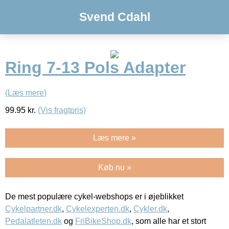
Svend Cdahl
Ring 7-13 Pols Adapter
(Læs mere)
99.95
kr.
(Vis fragtpris)
Læs mere »
Køb nu »
De mest populære cykel-webshops er i øjeblikket
Cykelpartner.dk
,
Cykelexperten.dk
,
Cykler.dk
,
Pedalatleten.dk
og
FriBikeShop.dk
, som alle har et stort