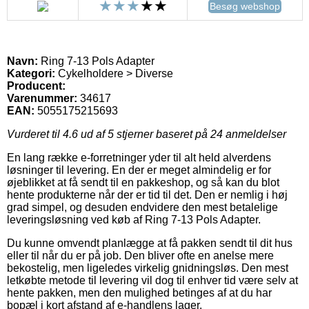
Besøg webshop
Navn:
Ring 7-13 Pols Adapter
Kategori:
Cykelholdere > Diverse
Producent:
Varenummer:
34617
EAN:
5055175215693
Vurderet til
4.6
ud af 5 stjerner baseret på
24
anmeldelser
En lang række e-forretninger yder til alt held alverdens
løsninger til levering. En der er meget almindelig er for
øjeblikket at få sendt til en pakkeshop, og så kan du blot
hente produkterne når der er tid til det. Den er nemlig i høj
grad simpel, og desuden endvidere den mest betalelige
leveringsløsning ved køb af Ring 7-13 Pols Adapter.
Du kunne omvendt planlægge at få pakken sendt til dit hus
eller til når du er på job. Den bliver ofte en anelse mere
bekostelig, men ligeledes virkelig gnidningsløs. Den mest
letkøbte metode til levering vil dog til enhver tid være selv at
hente pakken, men den mulighed betinges af at du har
bopæl i kort afstand af e-handlens lager.