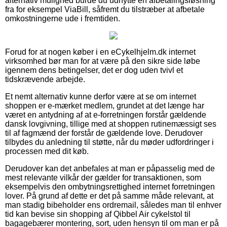
alternativ mulighed burde du udnytte en afbetalingsløsning
fra for eksempel ViaBill, såfremt du tilstræber at afbetale
omkostningerne ude i fremtiden.
Forud for at nogen køber i en eCykelhjelm.dk internet
virksomhed bør man for at være på den sikre side løbe
igennem dens betingelser, det er dog uden tvivl et
tidskrævende arbejde.
Et nemt alternativ kunne derfor være at se om internet
shoppen er e-mærket medlem, grundet at det længe har
været en antydning af at e-forretningen forstår gældende
dansk lovgivning, tillige med at shoppen rutinemæssigt ses
til af fagmænd der forstår de gældende love. Derudover
tilbydes du anledning til støtte, når du møder udfordringer i
processen med dit køb.
Derudover kan det anbefales at man er påpasselig med de
mest relevante vilkår der gælder for transaktionen, som
eksempelvis den ombytningsrettighed internet forretningen
lover. På grund af dette er det på samme måde relevant, at
man stadig bibeholder ens ordremail, således man til enhver
tid kan bevise sin shopping af Qibbel Air cykelstol til
bagagebærer montering, sort, uden hensyn til om man er på