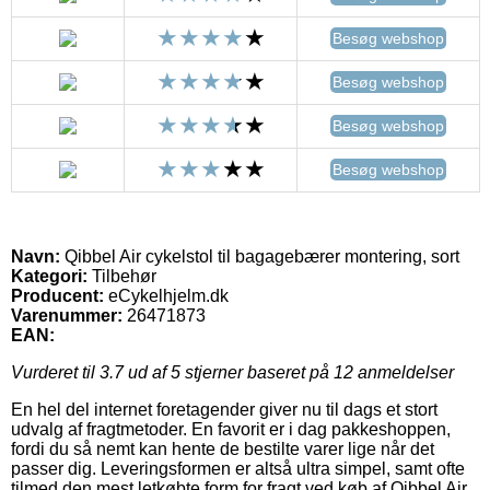
Besøg webshop
Besøg webshop
Besøg webshop
Besøg webshop
Navn:
Qibbel Air cykelstol til bagagebærer montering, sort
Kategori:
Tilbehør
Producent:
eCykelhjelm.dk
Varenummer:
26471873
EAN:
Vurderet til
3.7
ud af 5 stjerner baseret på
12
anmeldelser
En hel del internet foretagender giver nu til dags et stort
udvalg af fragtmetoder. En favorit er i dag pakkeshoppen,
fordi du så nemt kan hente de bestilte varer lige når det
passer dig. Leveringsformen er altså ultra simpel, samt ofte
tilmed den mest letkøbte form for fragt ved køb af Qibbel Air