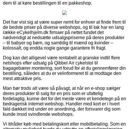
dem til at køre bestillingen til en pakkeshop.
Det har vist sig at være super nemt for enhver at finde frem til
de bedste priser på diverse webshops, og til tak har en lang
række eCykelhjelm.dk firmaer på nettet fundet det
nødvendigt at nedsætte udsalgspriserne på deres produkter
– til babyer og børn, og samtidig til mænd og kvinder –
kolossalt, og endda nogle gange garantere fri fragt.
Dog kan det alligevel være rentabelt at granske indtil flere
netshops efter udsalg på Qibbel Air cykelstol til
bagagebærer montering, sort forud for at du gennemfører din
bestilling, således at du er velinformeret til at modtage den
mest attraktive pris.
Man bør trods alt være så påvagt, at når en e-shop sælger
deres produkter til salg for en pris som er ufattelig
fordelagtig, kunne det for det meste være et kendetegn på en
bedragerisk internet webshop. Handler med kort er i hvert
fald dækket ind under en anordning, der forsvarer dig som
kunde imod svindlende webshops.
Vi tilråder køb med betalingskort eller mobilbetaling. Som en