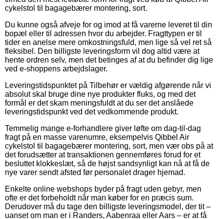
cykelstol til bagagebærer montering, sort.
Du kunne også afveje for og imod at få varerne leveret til din
bopæl eller til adressen hvor du arbejder. Fragttypen er til
tider en anelse mere omkostningsfuld, men lige så vel ret så
fleksibel. Den billigste leveringsform vil dog altid være at
hente ordren selv, men det betinges af at du befinder dig lige
ved e-shoppens arbejdslager.
Leveringstidspunktet på Tilbehør er vældig afgørende når vi
absolut skal bruge dine nye produkter fluks, og med det
formål er det skam meningsfuldt at du ser det anslåede
leveringstidspunkt ved det vedkommende produkt.
Temmelig mange e-forhandlere giver løfte om dag-til-dag
fragt på en masse varenumre, eksempelvis Qibbel Air
cykelstol til bagagebærer montering, sort, men vær obs på at
det forudsætter at transaktionen gennemføres forud for et
besluttet klokkeslæt, så de højst sandsynligt kan nå at få de
nye varer sendt afsted før personalet drager hjemad.
Enkelte online webshops byder på fragt uden gebyr, men
ofte er det forbeholdt når man køber for en præcis sum.
Derudover må du tage den billigste leveringsmodel, der tit –
uanset om man er i Randers, Aabenraa eller Aars – er at få