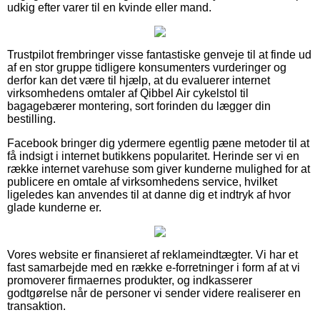
udkig efter varer til en kvinde eller mand.
Trustpilot frembringer visse fantastiske genveje til at finde ud
af en stor gruppe tidligere konsumenters vurderinger og
derfor kan det være til hjælp, at du evaluerer internet
virksomhedens omtaler af Qibbel Air cykelstol til
bagagebærer montering, sort forinden du lægger din
bestilling.
Facebook bringer dig ydermere egentlig pæne metoder til at
få indsigt i internet butikkens popularitet. Herinde ser vi en
række internet varehuse som giver kunderne mulighed for at
publicere en omtale af virksomhedens service, hvilket
ligeledes kan anvendes til at danne dig et indtryk af hvor
glade kunderne er.
Vores website er finansieret af reklameindtægter. Vi har et
fast samarbejde med en række e-forretninger i form af at vi
promoverer firmaernes produkter, og indkasserer
godtgørelse når de personer vi sender videre realiserer en
transaktion.