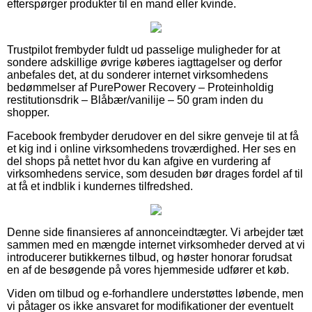
efterspørger produkter til en mand eller kvinde.
Trustpilot frembyder fuldt ud passelige muligheder for at
sondere adskillige øvrige køberes iagttagelser og derfor
anbefales det, at du sonderer internet virksomhedens
bedømmelser af PurePower Recovery – Proteinholdig
restitutionsdrik – Blåbær/vanilije – 50 gram inden du
shopper.
Facebook frembyder derudover en del sikre genveje til at få
et kig ind i online virksomhedens troværdighed. Her ses en
del shops på nettet hvor du kan afgive en vurdering af
virksomhedens service, som desuden bør drages fordel af til
at få et indblik i kundernes tilfredshed.
Denne side finansieres af annonceindtægter. Vi arbejder tæt
sammen med en mængde internet virksomheder derved at vi
introducerer butikkernes tilbud, og høster honorar forudsat
en af de besøgende på vores hjemmeside udfører et køb.
Viden om tilbud og e-forhandlere understøttes løbende, men
vi påtager os ikke ansvaret for modifikationer der eventuelt