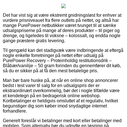
Det har vist sig at være ekstremt gnidningsløst for enhver at
vurdere prisniveauet fra flere outlets på nettet, og altså har
mange PurePower netbutikker været tvunget til at sænke
udsalgspriserne på mange af deres produkter – til piger og
drenge, og ligeledes til voksne – kolossalt, og endda nogle
gange præstere gratis levering.
Til gengæld kan det stadigvæk være indbringende at eftergå
nogle enkelte forretninger på nettet efter udsalg på
PurePower Recovery – Proteinholdig restitutionsdrik –
Blåbær/vanilije – 50 gram forinden du gennemfører dit køb,
så du er sikker på at få den mest betalelige pris.
Man bør bare huske på, at når en online shop annoncerer
bedst i test varer til salg for en udsalgspris der er
ekstraordinært overkommelig, bør det i nogle tilfælde være
et kendetegn på en bedragerisk online webshop.
Kortbetalinger er heldigvis omsluttet af et regulativ, hvilket
begunstiger dig som køber imod snydagtige internet
forhandlere.
Generelt foreslår vi betalinger med kort eller betalinger med
mobilen. Som alternativ bør du udnytte en løsning på