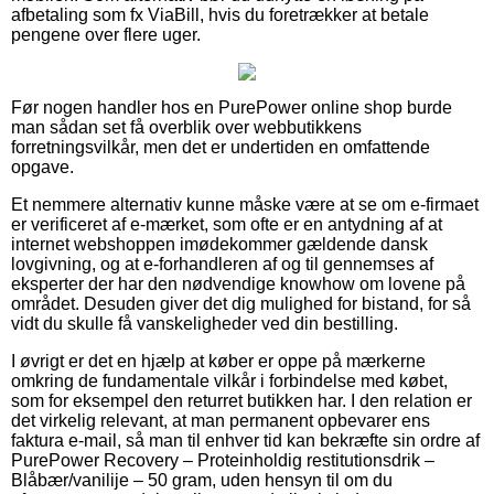
afbetaling som fx ViaBill, hvis du foretrækker at betale
pengene over flere uger.
Før nogen handler hos en PurePower online shop burde
man sådan set få overblik over webbutikkens
forretningsvilkår, men det er undertiden en omfattende
opgave.
Et nemmere alternativ kunne måske være at se om e-firmaet
er verificeret af e-mærket, som ofte er en antydning af at
internet webshoppen imødekommer gældende dansk
lovgivning, og at e-forhandleren af og til gennemses af
eksperter der har den nødvendige knowhow om lovene på
området. Desuden giver det dig mulighed for bistand, for så
vidt du skulle få vanskeligheder ved din bestilling.
I øvrigt er det en hjælp at køber er oppe på mærkerne
omkring de fundamentale vilkår i forbindelse med købet,
som for eksempel den returret butikken har. I den relation er
det virkelig relevant, at man permanent opbevarer ens
faktura e-mail, så man til enhver tid kan bekræfte sin ordre af
PurePower Recovery – Proteinholdig restitutionsdrik –
Blåbær/vanilije – 50 gram, uden hensyn til om du