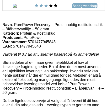
Besøg webshop
Navn:
PurePower Recovery – Proteinholdig restitutionsdrik
– Blåbær/vanilije – 50 gram
Kategori:
Protein & Kosttilskud
Producent:
PurePower
Varenummer:
5701477945843
EAN:
5701477945843
Vurderet til
3.7
ud af 5 stjerner baseret på
43
anmeldelser
Størstedelen af e-firmaer giver i øjeblikket et hav af
forskellige fragtmuligheder. En af dem der er mest anvendt
er i øjeblikket levering til en pakkeshop, hvor du selv kan
hente pakken når der er mulighed for det. Metoden er altså
ekstremt fleksibel, og mange gange ligeledes den mest
prisbevidste leveringsmodel ved køb af PurePower
Recovery – Proteinholdig restitutionsdrik – Blåbær/vanilije –
50 gram.
Du bør ligeledes overveje at vælge at få leveret til dit hus
eller til din arbejdsplads. Leveringstypen er gerne en tand