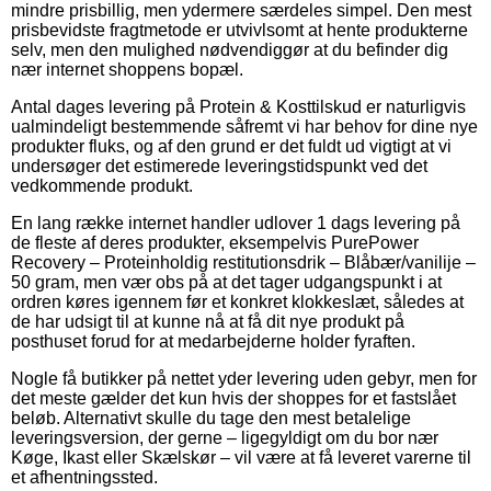
mindre prisbillig, men ydermere særdeles simpel. Den mest
prisbevidste fragtmetode er utvivlsomt at hente produkterne
selv, men den mulighed nødvendiggør at du befinder dig
nær internet shoppens bopæl.
Antal dages levering på Protein & Kosttilskud er naturligvis
ualmindeligt bestemmende såfremt vi har behov for dine nye
produkter fluks, og af den grund er det fuldt ud vigtigt at vi
undersøger det estimerede leveringstidspunkt ved det
vedkommende produkt.
En lang række internet handler udlover 1 dags levering på
de fleste af deres produkter, eksempelvis PurePower
Recovery – Proteinholdig restitutionsdrik – Blåbær/vanilije –
50 gram, men vær obs på at det tager udgangspunkt i at
ordren køres igennem før et konkret klokkeslæt, således at
de har udsigt til at kunne nå at få dit nye produkt på
posthuset forud for at medarbejderne holder fyraften.
Nogle få butikker på nettet yder levering uden gebyr, men for
det meste gælder det kun hvis der shoppes for et fastslået
beløb. Alternativt skulle du tage den mest betalelige
leveringsversion, der gerne – ligegyldigt om du bor nær
Køge, Ikast eller Skælskør – vil være at få leveret varerne til
et afhentningssted.