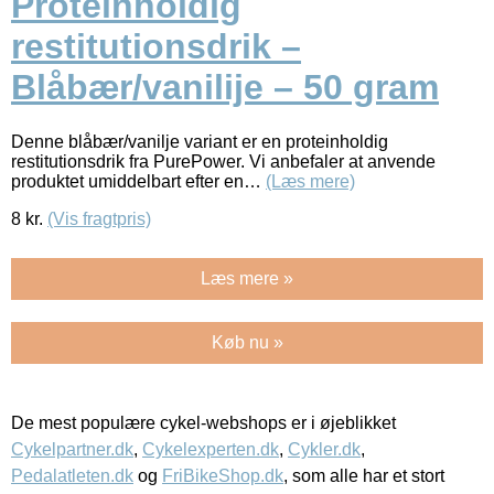
Proteinholdig
restitutionsdrik –
Blåbær/vanilije – 50 gram
Denne blåbær/vanilje variant er en proteinholdig
restitutionsdrik fra PurePower. Vi anbefaler at anvende
produktet umiddelbart efter en…
(Læs mere)
8
kr.
(Vis fragtpris)
Læs mere »
Køb nu »
De mest populære cykel-webshops er i øjeblikket
Cykelpartner.dk
,
Cykelexperten.dk
,
Cykler.dk
,
Pedalatleten.dk
og
FriBikeShop.dk
, som alle har et stort