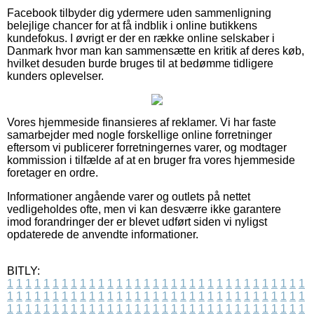
Facebook tilbyder dig ydermere uden sammenligning
belejlige chancer for at få indblik i online butikkens
kundefokus. I øvrigt er der en række online selskaber i
Danmark hvor man kan sammensætte en kritik af deres køb,
hvilket desuden burde bruges til at bedømme tidligere
kunders oplevelser.
Vores hjemmeside finansieres af reklamer. Vi har faste
samarbejder med nogle forskellige online forretninger
eftersom vi publicerer forretningernes varer, og modtager
kommission i tilfælde af at en bruger fra vores hjemmeside
foretager en ordre.
Informationer angående varer og outlets på nettet
vedligeholdes ofte, men vi kan desværre ikke garantere
imod forandringer der er blevet udført siden vi nyligst
opdaterede de anvendte informationer.
BITLY:
1
1
1
1
1
1
1
1
1
1
1
1
1
1
1
1
1
1
1
1
1
1
1
1
1
1
1
1
1
1
1
1
1
1
1
1
1
1
1
1
1
1
1
1
1
1
1
1
1
1
1
1
1
1
1
1
1
1
1
1
1
1
1
1
1
1
1
1
1
1
1
1
1
1
1
1
1
1
1
1
1
1
1
1
1
1
1
1
1
1
1
1
1
1
1
1
1
1
1