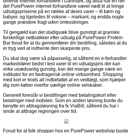
diverse internet forhandlere i Danmark, og altså har en hel
del PurePower internet forhandlere været nødt til at tvinge
udsalgspriserne på en række af deres varer – til børn og
babyer, og ligeledes til voksne – markant, og endda nogle
gange præstere fragt uden omkostninger.
Til gengæld kan det stadigvæk blive gunstigt at granske
forskellige netbutikker efter udsalg på PurePower Protein
Bar forud for at du gennemfører din bestilling, således at du
er tryg ved at indhente den skarpeste pris.
Du skal dog være så påpasselig, at såfremt en e-forhandler
markedsfører bedst i test varer til en udsalgspris der kan
virke usædvanlig gunstig, kan det mange gange være en
indikator for en bedragerisk online virksomhed. Shopping
med kort er trods alt indbefattet af en vedtægt, som hjælper
dig som køber overfor uærlige online selskaber.
Generelt foreslår vi bestillinger med betalingskort eller
betalinger med mobilen. Som en anden løsning burde du
benytte en afdragsløsning fra fx ViaBill, såfremt du har i
sinde at afdrage regningen over tid.
Forud for at folk shopper hos en PurePower webshop burde