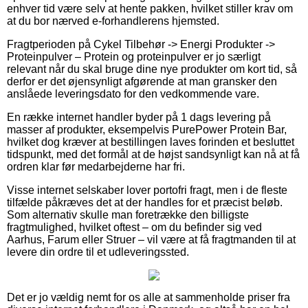
enhver tid være selv at hente pakken, hvilket stiller krav om
at du bor nærved e-forhandlerens hjemsted.
Fragtperioden på Cykel Tilbehør -> Energi Produkter ->
Proteinpulver – Protein og proteinpulver er jo særligt
relevant når du skal bruge dine nye produkter om kort tid, så
derfor er det øjensynligt afgørende at man gransker den
anslåede leveringsdato for den vedkommende vare.
En række internet handler byder på 1 dags levering på
masser af produkter, eksempelvis PurePower Protein Bar,
hvilket dog kræver at bestillingen laves forinden et besluttet
tidspunkt, med det formål at de højst sandsynligt kan nå at få
ordren klar før medarbejderne har fri.
Visse internet selskaber lover portofri fragt, men i de fleste
tilfælde påkræves det at der handles for et præcist beløb.
Som alternativ skulle man foretrække den billigste
fragtmulighed, hvilket oftest – om du befinder sig ved
Aarhus, Farum eller Struer – vil være at få fragtmanden til at
levere din ordre til et udleveringssted.
Det er jo vældig nemt for os alle at sammenholde priser fra