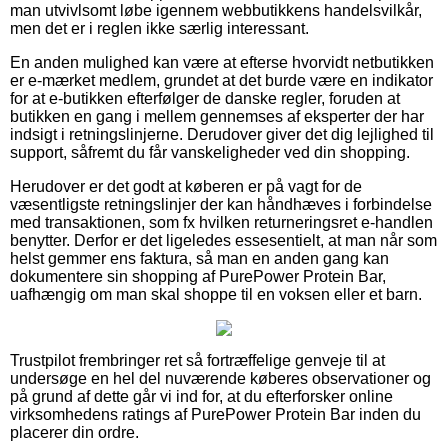
man utvivlsomt løbe igennem webbutikkens handelsvilkår,
men det er i reglen ikke særlig interessant.
En anden mulighed kan være at efterse hvorvidt netbutikken
er e-mærket medlem, grundet at det burde være en indikator
for at e-butikken efterfølger de danske regler, foruden at
butikken en gang i mellem gennemses af eksperter der har
indsigt i retningslinjerne. Derudover giver det dig lejlighed til
support, såfremt du får vanskeligheder ved din shopping.
Herudover er det godt at køberen er på vagt for de
væsentligste retningslinjer der kan håndhæves i forbindelse
med transaktionen, som fx hvilken returneringsret e-handlen
benytter. Derfor er det ligeledes essesentielt, at man når som
helst gemmer ens faktura, så man en anden gang kan
dokumentere sin shopping af PurePower Protein Bar,
uafhængig om man skal shoppe til en voksen eller et barn.
Trustpilot frembringer ret så fortræffelige genveje til at
undersøge en hel del nuværende køberes observationer og
på grund af dette går vi ind for, at du efterforsker online
virksomhedens ratings af PurePower Protein Bar inden du
placerer din ordre.