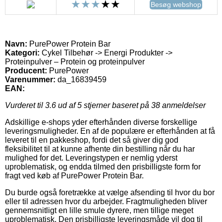
Besøg webshop
Navn:
PurePower Protein Bar
Kategori:
Cykel Tilbehør -> Energi Produkter ->
Proteinpulver – Protein og proteinpulver
Producent:
PurePower
Varenummer:
da_16839459
EAN:
Vurderet til
3.6
ud af 5 stjerner baseret på
38
anmeldelser
Adskillige e-shops yder efterhånden diverse forskellige
leveringsmuligheder. En af de populære er efterhånden at få
leveret til en pakkeshop, fordi det så giver dig god
fleksibilitet til at kunne afhente din bestilling når du har
mulighed for det. Leveringstypen er nemlig yderst
uproblematisk, og endda tilmed den prisbilligste form for
fragt ved køb af PurePower Protein Bar.
Du burde også foretrække at vælge afsending til hvor du bor
eller til adressen hvor du arbejder. Fragtmuligheden bliver
gennemsnitligt en lille smule dyrere, men tillige meget
uproblematisk. Den prisbilligste leveringsmåde vil dog til