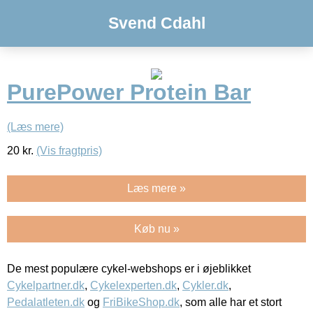
Svend Cdahl
PurePower Protein Bar
(Læs mere)
20
kr.
(Vis fragtpris)
Læs mere »
Køb nu »
De mest populære cykel-webshops er i øjeblikket
Cykelpartner.dk
,
Cykelexperten.dk
,
Cykler.dk
,
Pedalatleten.dk
og
FriBikeShop.dk
, som alle har et stort