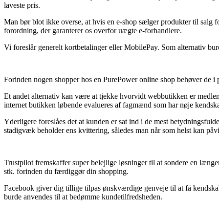
laveste pris.
Man bør blot ikke overse, at hvis en e-shop sælger produkter til salg f
forordning, der garanterer os overfor uægte e-forhandlere.
Vi foreslår generelt kortbetalinger eller MobilePay. Som alternativ burd
Forinden nogen shopper hos en PurePower online shop behøver de i pri
Et andet alternativ kan være at tjekke hvorvidt webbutikken er medle
internet butikken løbende evalueres af fagmænd som har nøje kendskab 
Yderligere foreslåes det at kunden er sat ind i de mest betydningsfulde
stadigvæk beholder ens kvittering, således man når som helst kan påvis
Trustpilot fremskaffer super belejlige løsninger til at sondere en læ
stk. forinden du færdiggør din shopping.
Facebook giver dig tillige tilpas ønskværdige genveje til at få kendska
burde anvendes til at bedømme kundetilfredsheden.