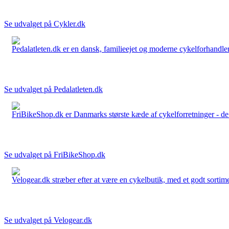
Se udvalget på Cykler.dk
Pedalatleten.dk er en dansk, familieejet og moderne cykelforhandler 
Se udvalget på Pedalatleten.dk
FriBikeShop.dk er Danmarks største kæde af cykelforretninger - de er
Se udvalget på FriBikeShop.dk
Velogear.dk stræber efter at være en cykelbutik, med et godt sortime
Se udvalget på Velogear.dk