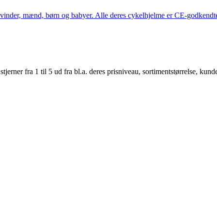
kvinder, mænd, børn og babyer. Alle deres cykelhjelme er CE-godkendte
er fra 1 til 5 ud fra bl.a. deres prisniveau, sortimentstørrelse, kunde