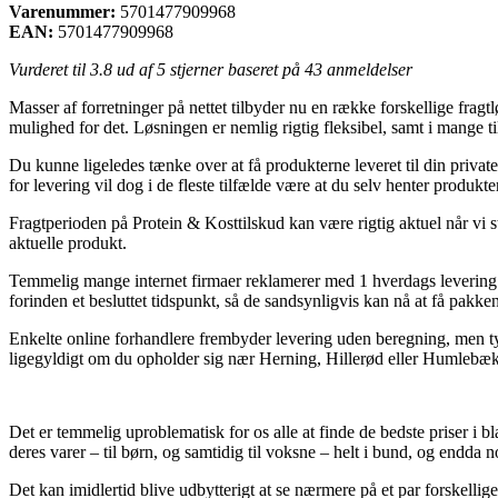
Varenummer:
5701477909968
EAN:
5701477909968
Vurderet til
3.8
ud af 5 stjerner baseret på
43
anmeldelser
Masser af forretninger på nettet tilbyder nu en række forskellige fragtlø
mulighed for det. Løsningen er nemlig rigtig fleksibel, samt i mange 
Du kunne ligeledes tænke over at få produkterne leveret til din privat
for levering vil dog i de fleste tilfælde være at du selv henter produk
Fragtperioden på Protein & Kosttilskud kan være rigtig aktuel når vi st
aktuelle produkt.
Temmelig mange internet firmaer reklamerer med 1 hverdags levering 
forinden et besluttet tidspunkt, så de sandsynligvis kan nå at få pakke
Enkelte online forhandlere frembyder levering uden beregning, men typ
ligegyldigt om du opholder sig nær Herning, Hillerød eller Humlebæk –
Det er temmelig uproblematisk for os alle at finde de bedste priser i b
deres varer – til børn, og samtidig til voksne – helt i bund, og endda n
Det kan imidlertid blive udbytterigt at se nærmere på et par forskellig