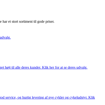
e har et stort sortiment til gode priser.
 udvalg.
t højt til alle deres kunder. Klik her for at se deres udvalg.
 god service, og hurtig levering af nye cykler og cykeludstyr. Klik