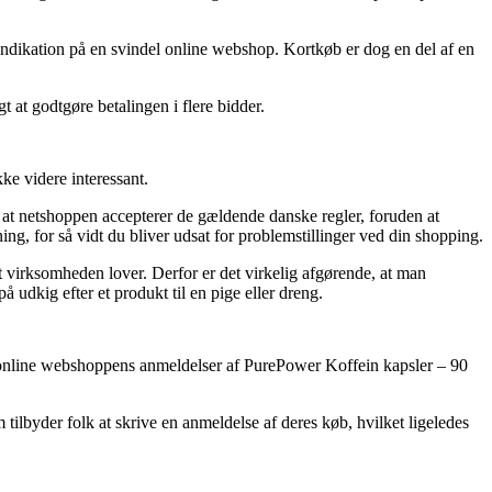
en indikation på en svindel online webshop. Kortkøb er dog en del af en
t at godtgøre betalingen i flere bidder.
e videre interessant.
 at netshoppen accepterer de gældende danske regler, foruden at
g, for så vidt du bliver udsat for problemstillinger ved din shopping.
ret virksomheden lover. Derfor er det virkelig afgørende, at man
 udkig efter et produkt til en pige eller dreng.
 på online webshoppens anmeldelser af PurePower Koffein kapsler – 90
 tilbyder folk at skrive en anmeldelse af deres køb, hvilket ligeledes