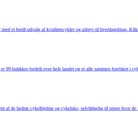
med et bredt udvalg af kvalitetscykler og udstyr til hverdagsbrug. Klik 
 99 butikker fordelt over hele landet og er alle sammen forelsket i cykl
nt af de bedste cykelhjelme og cykelsko, selvfølgelig til priser hvor de 