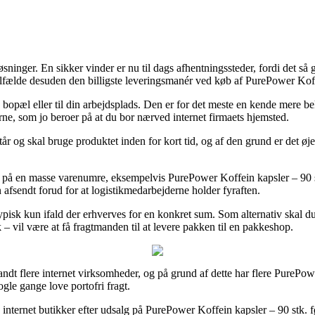
sninger. En sikker vinder er nu til dags afhentningssteder, fordi det så g
tilfælde desuden den billigste leveringsmanér ved køb af PurePower Koff
e bopæl eller til din arbejdsplads. Den er for det meste en kende mere b
terne, som jo beroer på at du bor nærved internet firmaets hjemsted.
år og skal bruge produktet inden for kort tid, og af den grund er det øje
på en masse varenumre, eksempelvis PurePower Koffein kapsler – 90 stk
n afsendt forud for at logistikmedarbejderne holder fyraften.
isk kun ifald der erhverves for en konkret sum. Som alternativ skal du 
 vil være at få fragtmanden til at levere pakken til en pakkeshop.
landt flere internet virksomheder, og på grund af dette har flere PurePo
ogle gange love portofri fragt.
e internet butikker efter udsalg på PurePower Koffein kapsler – 90 stk. 