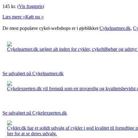
145
kr.
(Vis fragtpris)
Læs mere »
Køb nu »
De mest populære cykel-webshops er i øjeblikket
Cykelpartner.dk
,
Cy
Cykelpartner.dk sælger alt inden for cykler, cykeltilbehør og udstyr o
Se udvalget på Cykelpartner.dk
Cykelexperten.dk vil fremstå som en troværdig og kvalitetsbevidst cyk
Se udvalget på Cykelexperten.dk
Cykler.dk har et solidt udvalg af cykler i god kvalitet til fornuftige
her for at se deres udvalg.