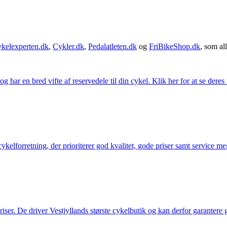
kelexperten.dk
,
Cykler.dk
,
Pedalatleten.dk
og
FriBikeShop.dk
, som all
g har en bred vifte af reservedele til din cykel. Klik her for at se deres
elforretning, der prioriterer god kvalitet, gode priser samt service mege
 priser. De driver Vestjyllands største cykelbutik og kan derfor garantere