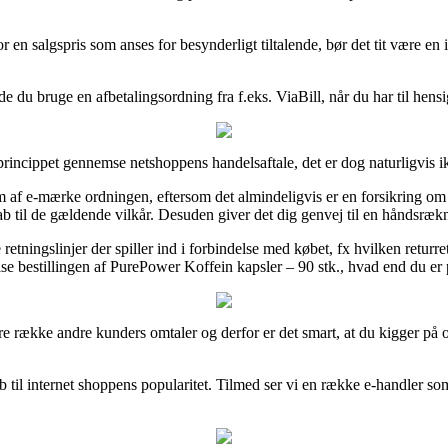
or en salgspris som anses for besynderligt tiltalende, bør det tit være 
e du bruge en afbetalingsordning fra f.eks. ViaBill, når du har til hensig
ncippet gennemse netshoppens handelsaftale, det er dog naturligvis ikk
m af e-mærke ordningen, eftersom det almindeligvis er en forsikring om
til de gældende vilkår. Desuden giver det dig genvej til en håndsræknin
 retningslinjer der spiller ind i forbindelse med købet, fx hvilken retur
e bestillingen af PurePower Koffein kapsler – 90 stk., hvad end du er på
ngere række andre kunders omtaler og derfor er det smart, at du kigger
b til internet shoppens popularitet. Tilmed ser vi en række e-handler som