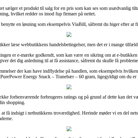
t sælger et produkt til salg for en pris som kan ses som usædvanlig tilta
ing, hvilket redder os imod fup firmaer på nettet.
 benytte en løsning som eksempelvis ViaBill, såfremt du higer efter at f
 sikker læse webbutikkens handelsbetingelser, men det er i mange tilfæl
ningen er e-mærke godkendt, som kan være en sikring om at e-butikken a
 det dig anledning til at få assistance, såfremt du skulle få probleme
lser der kan have indflydelse på handlen, som eksempelvis hvilken retur
f PurePower Energy Snack – Tranebær – 60 gram, ligegyldigt om du er på
ække forhenværende forbrugeres ratings og på grund af dette kan det vær
in shopping.
 få indsigt i netbutikkens troværdighed. Herinde møder vi en del nets
nderne.