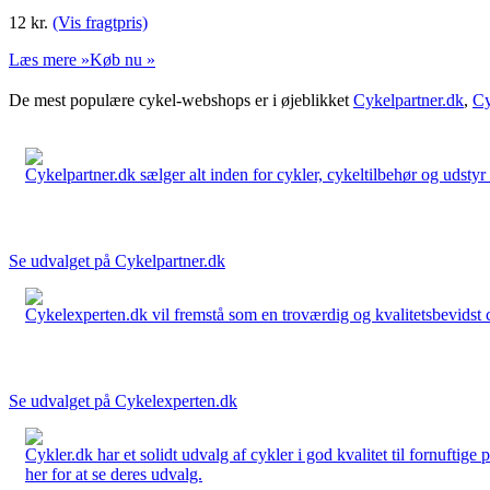
12
kr.
(Vis fragtpris)
Læs mere »
Køb nu »
De mest populære cykel-webshops er i øjeblikket
Cykelpartner.dk
,
Cy
Cykelpartner.dk sælger alt inden for cykler, cykeltilbehør og udstyr o
Se udvalget på Cykelpartner.dk
Cykelexperten.dk vil fremstå som en troværdig og kvalitetsbevidst cyk
Se udvalget på Cykelexperten.dk
Cykler.dk har et solidt udvalg af cykler i god kvalitet til fornuftige
her for at se deres udvalg.