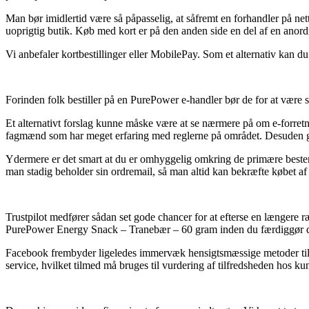
Man bør imidlertid være så påpasselig, at såfremt en forhandler på nette
uoprigtig butik. Køb med kort er på den anden side en del af en anordn
Vi anbefaler kortbestillinger eller MobilePay. Som et alternativ kan du
Forinden folk bestiller på en PurePower e-handler bør de for at være
Et alternativt forslag kunne måske være at se nærmere på om e-forret
fagmænd som har meget erfaring med reglerne på området. Desuden giver
Ydermere er det smart at du er omhyggelig omkring de primære bestemme
man stadig beholder sin ordremail, så man altid kan bekræfte købet a
Trustpilot medfører sådan set gode chancer for at efterse en længere r
PurePower Energy Snack – Tranebær – 60 gram inden du færdiggør d
Facebook frembyder ligeledes immervæk hensigtsmæssige metoder til at
service, hvilket tilmed må bruges til vurdering af tilfredsheden hos ku