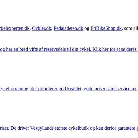
kelexperten.dk
,
Cykler.dk
,
Pedalatleten.dk
og
FriBikeShop.dk
, som all
g har en bred vifte af reservedele til din cykel. Klik her for at se deres
elforretning, der prioriterer god kvalitet, gode priser samt service mege
 priser. De driver Vestjyllands største cykelbutik og kan derfor garantere