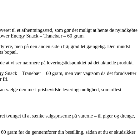
everet til et afhentningssted, som gør det muligt at hente de nyindkøbte
rePower Energy Snack – Tranebær – 60 gram.
ak dyrere, men på den anden side i høj grad let gængelig. Den mindst
ens bopæl.
de at vi ser nærmere på leveringstidspunktet på det aktuelle produkt.
gy Snack – Tranebær – 60 gram, men vær vagtsom da det forudsætter
 fri.
man vælge den mest prisbevidste leveringsmulighed, som oftest –
et tvunget til at sænke salgspriserne på varerne – til piger og drenge,
 60 gram før du gennemfører din bestilling, sådan at du er skudsikker