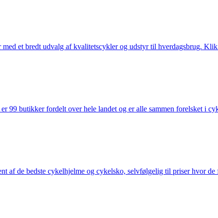
med et bredt udvalg af kvalitetscykler og udstyr til hverdagsbrug. Klik 
 99 butikker fordelt over hele landet og er alle sammen forelsket i cykl
nt af de bedste cykelhjelme og cykelsko, selvfølgelig til priser hvor de 