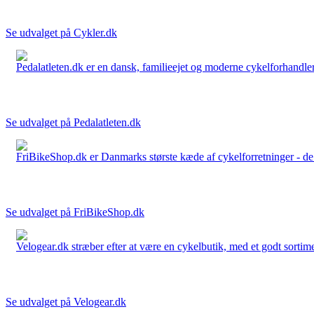
Se udvalget på Cykler.dk
Pedalatleten.dk er en dansk, familieejet og moderne cykelforhandler 
Se udvalget på Pedalatleten.dk
FriBikeShop.dk er Danmarks største kæde af cykelforretninger - de er
Se udvalget på FriBikeShop.dk
Velogear.dk stræber efter at være en cykelbutik, med et godt sortime
Se udvalget på Velogear.dk