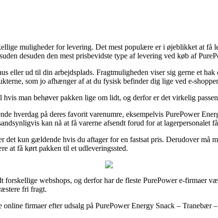
kellige muligheder for levering. Det mest populære er i øjeblikket at få l
t desuden desuden den mest prisbevidste type af levering ved køb af Pu
 hus eller ud til din arbejdsplads. Fragtmuligheden viser sig gerne et h
dukterne, som jo afhænger af at du fysisk befinder dig lige ved e-shopp
l hvis man behøver pakken lige om lidt, og derfor er det virkelig passen
nde hverdag på deres favorit varenumre, eksempelvis PurePower Ener
sandsynligvis kan nå at få varerne afsendt forud for at lagerpersonalet får
er det kun gældende hvis du aftager for en fastsat pris. Derudover må 
e at få kørt pakken til et udleveringssted.
ndt forskellige webshops, og derfor har de fleste PurePower e-firmaer vær
stere fri fragt.
visse online firmaer efter udsalg på PurePower Energy Snack – Tranebær –