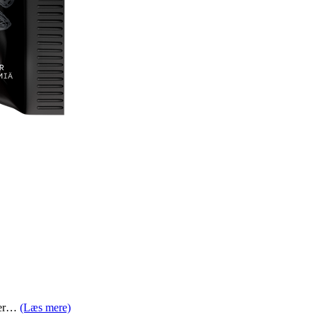
ater…
(Læs mere)