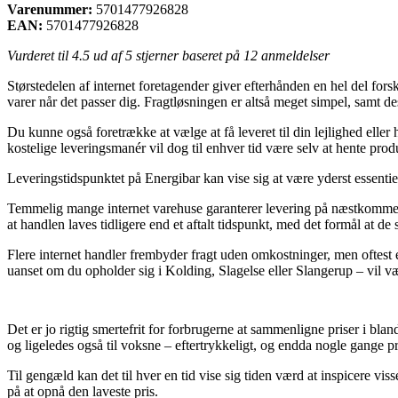
Varenummer:
5701477926828
EAN:
5701477926828
Vurderet til
4.5
ud af 5 stjerner baseret på
12
anmeldelser
Størstedelen af internet foretagender giver efterhånden en hel del fors
varer når det passer dig. Fragtløsningen er altså meget simpel, sam
Du kunne også foretrække at vælge at få leveret til din lejlighed eller
kostelige leveringsmanér vil dog til enhver tid være selv at hente pro
Leveringstidspunktet på Energibar kan vise sig at være yderst essentie
Temmelig mange internet varehuse garanterer levering på næstkomme
at handlen laves tidligere end et aftalt tidspunkt, med det formål at de 
Flere internet handler frembyder fragt uden omkostninger, men oftest 
uanset om du opholder sig i Kolding, Slagelse eller Slangerup – vil vær
Det er jo rigtig smertefrit for forbrugerne at sammenligne priser i bla
og ligeledes også til voksne – eftertrykkeligt, og endda nogle gange præ
Til gengæld kan det til hver en tid vise sig tiden værd at inspicere 
på at opnå den laveste pris.