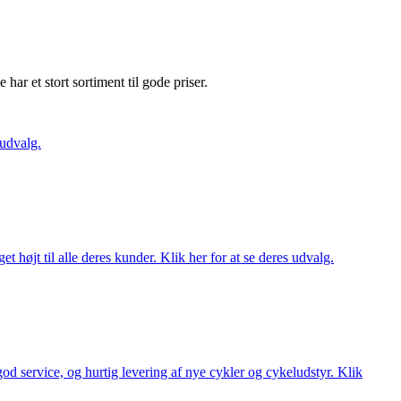
e har et stort sortiment til gode priser.
 udvalg.
t højt til alle deres kunder. Klik her for at se deres udvalg.
 god service, og hurtig levering af nye cykler og cykeludstyr. Klik