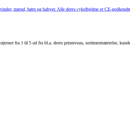
kvinder, mænd, børn og babyer. Alle deres cykelhjelme er CE-godkendte
er fra 1 til 5 ud fra bl.a. deres prisniveau, sortimentstørrelse, kunde