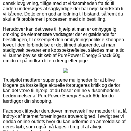
dansk lovgivning, tillige med at virksomheden fra tid til
anden undersøges af sagkyndige der har nøje kendskab til
vilkårene. Dette er en god anledning til bistand, såfremt du
skulle få problemer i processen med din bestilling.
Herudover kan det være til hjælp at man er omhyggelig
omkring de elementære vedtægter der er gældende for
bestillingen, til eksempel den ombytningspolitik e-shoppen
lover. I den forbindelse er det tilmed afgørende, at man
stadigvæk bevarer ens købsbekræftelse, således man altid
vil kunne bevise sit køb af PurePower Energy Snack 60g,
om du er på indkøb til en dreng eller pige.
Trustpilot medfører super pæne muligheder for at blive
klogere på forskellige aktuelle forbrugeres kritik og derfor
kan det være til hjælp, at du beser online virksomhedens
bedømmelser af PurePower Energy Snack 60g før du
færdiggør din shopping.
Facebook tilbyder derudover immervæk fine metoder til at få
indtryk af internet forretningens troværdighed. I øvrigt ser vi
endda online outlets hvor du kan udforme en anmeldelse af
deres køb, som også må tages i brug til at afveje