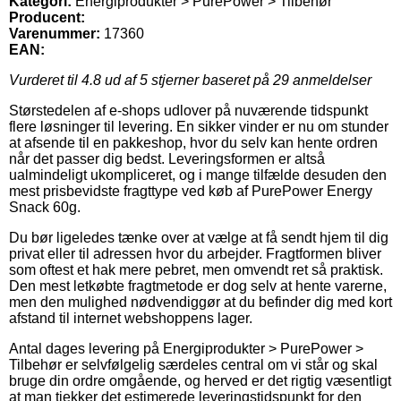
Kategori:
Energiprodukter > PurePower > Tilbehør
Producent:
Varenummer:
17360
EAN:
Vurderet til
4.8
ud af 5 stjerner baseret på
29
anmeldelser
Størstedelen af e-shops udlover på nuværende tidspunkt
flere løsninger til levering. En sikker vinder er nu om stunder
at afsende til en pakkeshop, hvor du selv kan hente ordren
når det passer dig bedst. Leveringsformen er altså
ualmindeligt ukompliceret, og i mange tilfælde desuden den
mest prisbevidste fragttype ved køb af PurePower Energy
Snack 60g.
Du bør ligeledes tænke over at vælge at få sendt hjem til dig
privat eller til adressen hvor du arbejder. Fragtformen bliver
som oftest et hak mere pebret, men omvendt ret så praktisk.
Den mest letkøbte fragtmetode er dog selv at hente varerne,
men den mulighed nødvendiggør at du befinder dig med kort
afstand til internet webshoppens lager.
Antal dages levering på Energiprodukter > PurePower >
Tilbehør er selvfølgelig særdeles central om vi står og skal
bruge din ordre omgående, og herved er det rigtig væsentligt
at man tjekker det estimerede leveringstidspunkt for den