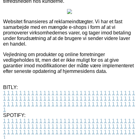
tilfredsheden hos kunderne.
Websitet finansieres af reklameindtægter. Vi har et fast
samarbejde med en mængde e-shops i form af at vi
promoverer virksomhedernes varer, og tager imod betaling
under forudsætning af at de brugere vi sender videre laver
en handel.
Vejledning om produkter og online forretninger
vedligeholdes tit, men det er ikke muligt for os at give
garantier imod modifikationer der måtte være implementeret
efter seneste opdatering af hjemmesidens data.
BITLY:
1
1
1
1
1
1
1
1
1
1
1
1
1
1
1
1
1
1
1
1
1
1
1
1
1
1
1
1
1
1
1
1
1
1
1
1
1
1
1
1
1
1
1
1
1
1
1
1
1
1
1
1
1
1
1
1
1
1
1
1
1
1
1
1
1
1
1
1
1
1
1
1
1
1
1
1
1
1
1
1
1
1
1
1
1
1
1
1
1
1
1
1
1
1
1
1
1
1
1
1
SPOTIFY:
1
1
1
1
1
1
1
1
1
1
1
1
1
1
1
1
1
1
1
1
1
1
1
1
1
1
1
1
1
1
1
1
1
1
1
1
1
1
1
1
1
1
1
1
1
1
1
1
1
1
1
1
1
1
1
1
1
1
1
1
1
1
1
1
1
1
1
1
1
1
1
1
1
1
1
1
1
1
1
1
1
1
1
1
1
1
1
1
1
1
1
1
1
1
1
1
1
1
1
1