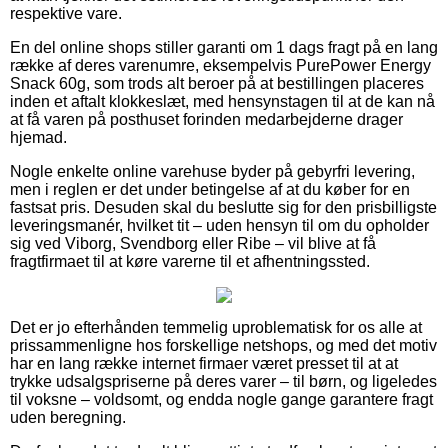
respektive vare.
En del online shops stiller garanti om 1 dags fragt på en lang
række af deres varenumre, eksempelvis PurePower Energy
Snack 60g, som trods alt beroer på at bestillingen placeres
inden et aftalt klokkeslæt, med hensynstagen til at de kan nå
at få varen på posthuset forinden medarbejderne drager
hjemad.
Nogle enkelte online varehuse byder på gebyrfri levering,
men i reglen er det under betingelse af at du køber for en
fastsat pris. Desuden skal du beslutte sig for den prisbilligste
leveringsmanér, hvilket tit – uden hensyn til om du opholder
sig ved Viborg, Svendborg eller Ribe – vil blive at få
fragtfirmaet til at køre varerne til et afhentningssted.
Det er jo efterhånden temmelig uproblematisk for os alle at
prissammenligne hos forskellige netshops, og med det motiv
har en lang række internet firmaer været presset til at at
trykke udsalgspriserne på deres varer – til børn, og ligeledes
til voksne – voldsomt, og endda nogle gange garantere fragt
uden beregning.