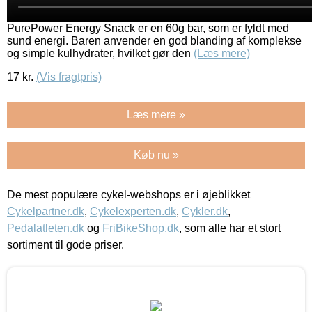
PurePower Energy Snack er en 60g bar, som er fyldt med
sund energi. Baren anvender en god blanding af komplekse
og simple kulhydrater, hvilket gør den
(Læs mere)
17
kr.
(Vis fragtpris)
Læs mere »
Køb nu »
De mest populære cykel-webshops er i øjeblikket
Cykelpartner.dk
,
Cykelexperten.dk
,
Cykler.dk
,
Pedalatleten.dk
og
FriBikeShop.dk
, som alle har et stort
sortiment til gode priser.