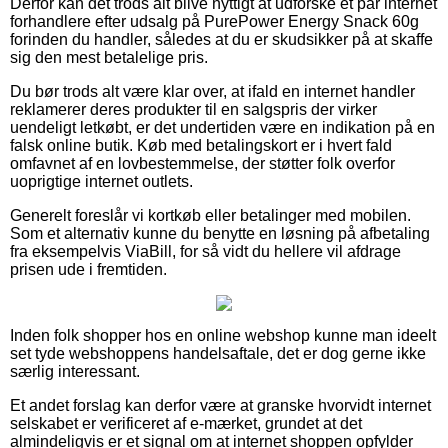
Derfor kan det trods alt blive nyttigt at udforske et par internet
forhandlere efter udsalg på PurePower Energy Snack 60g
forinden du handler, således at du er skudsikker på at skaffe
sig den mest betalelige pris.
Du bør trods alt være klar over, at ifald en internet handler
reklamerer deres produkter til en salgspris der virker
uendeligt letkøbt, er det undertiden være en indikation på en
falsk online butik. Køb med betalingskort er i hvert fald
omfavnet af en lovbestemmelse, der støtter folk overfor
uoprigtige internet outlets.
Generelt foreslår vi kortkøb eller betalinger med mobilen.
Som et alternativ kunne du benytte en løsning på afbetaling
fra eksempelvis ViaBill, for så vidt du hellere vil afdrage
prisen ude i fremtiden.
Inden folk shopper hos en online webshop kunne man ideelt
set tyde webshoppens handelsaftale, det er dog gerne ikke
særlig interessant.
Et andet forslag kan derfor være at granske hvorvidt internet
selskabet er verificeret af e-mærket, grundet at det
almindeligvis er et signal om at internet shoppen opfylder