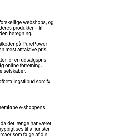
a forskellige webshops, og
eres produkter – til
uden beregning.
abatkoder på PurePower
 mest attraktive pris.
ter for en udsalgspris
g online forretning.
e selskaber.
 afbetalingstilbud som fx
ennemløbe e-shoppens
, da det længe har været
pigt ses til af jurister
mmaer som følge af din