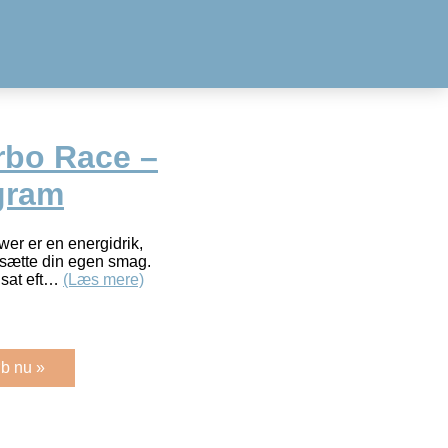
rbo Race –
gram
er er en energidrik,
ilsætte din egen smag.
sat eft…
(Læs mere)
b nu »