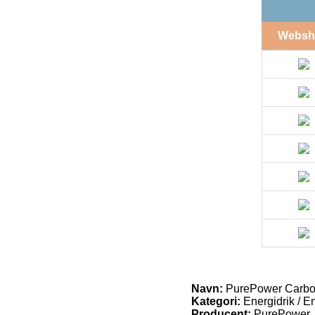
Websh
Navn:
PurePower Carbo 
Kategori:
Energidrik / E
Producent:
PurePower