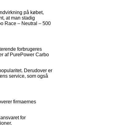
indvirkning på købet,
nt, at man stadig
bo Race – Neutral – 500
sterende forbrugeres
lser af PurePower Carbo
opularitet. Derudover er
ens service, som også
overer firmaernes
ansvaret for
ioner.