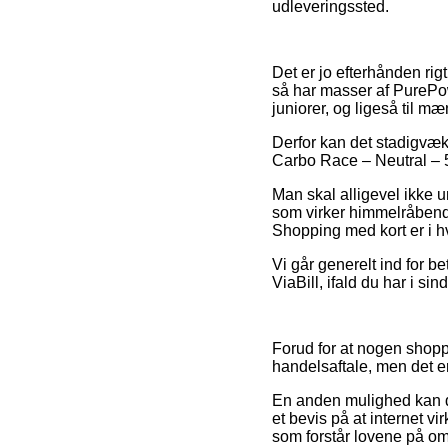
udleveringssted.
Det er jo efterhånden rig
så har masser af PurePowe
juniorer, og ligeså til 
Derfor kan det stadigvæk
Carbo Race – Neutral – 5
Man skal alligevel ikke 
som virker himmelråbende
Shopping med kort er i h
Vi går generelt ind for b
ViaBill, ifald du har i si
Forud for at nogen shop
handelsaftale, men det e
En anden mulighed kan de
et bevis på at internet v
som forstår lovene på omr