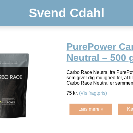
Svend Cdahl
PurePower Ca
Neutral – 500 
Carbo Race Neutral fra PurePow
som giver dig mulighed for, at t
Carbo Race Neutral er sammen
75
kr.
(Vis fragtpris)
Læs mere »
Kø