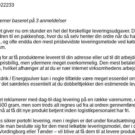
922233
jerner baseret på
3
anmeldelser
 giver nu om stunder en hel del forskellige leveringsudgaver. 
dren til en pakkeshop, hvor du så selv henter din ordre når du ha
il, og ofte endda den mest prisbevidste leveringsmetode ved k
am.
g for at få produkterne leveret til din adresse eller ud til dit ar
dre prisbillig, men ydermere meget overkommelig. Den mest betale
n, hvilket afhænger af at du er nær internet virksomhedens arbej
drik / Energipulver kan i nogle tilfælde være meget essentiel o
r det særdeles essentielt at du dobbelttjekker den estimerede le
ttet reklamerer med dag-til-dag levering på en række varenumr
00 gram, men som trods alt regnes ud fra at ordren gennemføres f
å at få dit nye produkt betjent inden logistikpersonalet har fri.
sikrer portofri levering, men i reglen er det under forudsætning af
de man beslutte sig for den mest letkøbte leveringsmodel, der i d
rdingborg eller Tønder – vil blive at få dem til at levere produkt