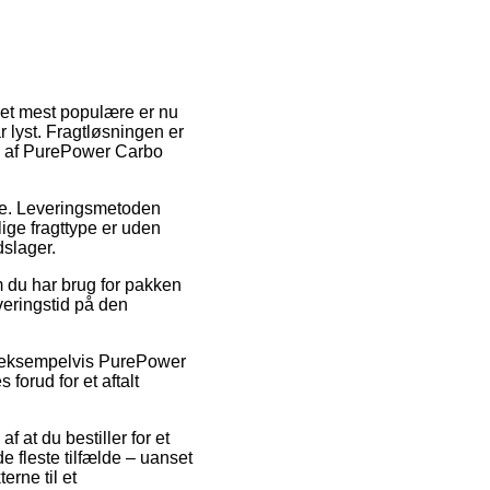
Det mest populære er nu
r lyst. Fragtløsningen er
øb af PurePower Carbo
bejde. Leveringsmetoden
lige fragttype er uden
dslager.
m du har brug for pakken
veringstid på den
e, eksempelvis PurePower
orud for et aftalt
 at du bestiller for et
e fleste tilfælde – uanset
erne til et