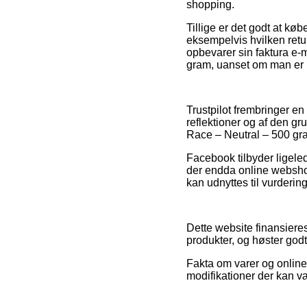
shopping.
Tillige er det godt at kø
eksempelvis hvilken return
opbevarer sin faktura e
gram, uanset om man er på
Trustpilot frembringer e
reflektioner og af den gr
Race – Neutral – 500 gram
Facebook tilbyder ligele
der endda online websho
kan udnyttes til vurdering
Dette website finansiere
produkter, og høster godt
Fakta om varer og online
modifikationer der kan v