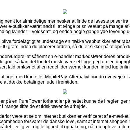
tig nemt for almindelige mennesker at finde de laveste priser fr
r e-butikker været nødt til at tvinge prisniveauet på mange af d
mænd og kvinder – voldsomt, og endda nogle gange yde levering 
 blive fordelagtigt at undersøge en række webbutikker efter r
00 gram inden du placerer ordren, så du er sikker på at opnå den
undervurdere, at såfremt en e-handler markedsfører deres produk
 god, så kan det for det meste være et fingerpeg om en uoprigti
vert fald omfavnet af en regel, der værner kunden imod fup onlin
etalinger med kort eller MobilePay. Alternativt bør du overveje et
nde at dække betalingen ude i fremtiden.
per på en PurePower forhandler på nettet kunne de i reglen g
r i mange tilfælde et tidskrævende arbejde.
rfor være at se om internet butikken er verificeret af e-mærket
irksomheden forsvarer de danske love, samt at internet shoppen hyp
ådet. Det giver dig lejlighed til opbakning, når du oplever dile