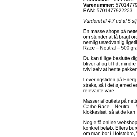
Varenummer:
5701477
EAN:
5701477922233
Vurderet til
4.7
ud af 5 st
En masse shops på nettet
om stunder at få bragt or
nemlig usædvanlig liget
Race – Neutral – 500 gr
Du kan tillige beslutte di
bliver af og til lidt min
tvivl selv at hente pakke
Leveringstiden på Energi
straks, så i det øjemed e
relevante vare.
Masser af outlets på ne
Carbo Race – Neutral – 5
klokkeslæt, så at de kan n
Nogle få online webshops 
konkret beløb. Ellers bur
om man bor i Holstebro, Vo