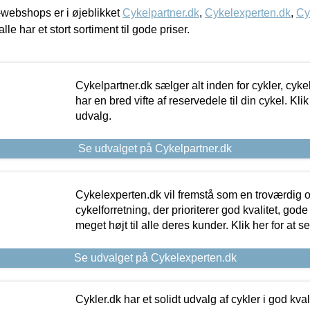
webshops er i øjeblikket
Cykelpartner.dk
,
Cykelexperten.dk
,
Cy
alle har et stort sortiment til gode priser.
Cykelpartner.dk sælger alt inden for cykler, cyke
har en bred vifte af reservedele til din cykel. Klik
udvalg.
Se udvalget på Cykelpartner.dk
Cykelexperten.dk vil fremstå som en troværdig o
cykelforretning, der prioriterer god kvalitet, god
meget højt til alle deres kunder. Klik her for at s
Se udvalget på Cykelexperten.dk
Cykler.dk har et solidt udvalg af cykler i god kvalit