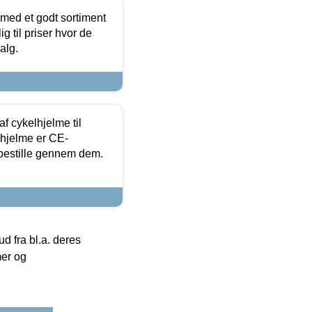
 med et godt sortiment
g til priser hvor de
alg.
f cykelhjelme til
lhjelme er CE-
 bestille gennem dem.
 fra bl.a. deres
mer og