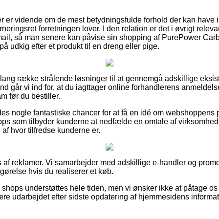
ber er vidende om de mest betydningsfulde forhold der kan have 
eringsret forretningen lover. I den relation er det i øvrigt releva
-mail, så man senere kan påvise sin shopping af PurePower Car
 udkig efter et produkt til en dreng eller pige.
n lang række strålende løsninger til at gennemgå adskillige eksi
und går vi ind for, at du iagttager online forhandlerens anmelde
 før du bestiller.
des nogle fantastiske chancer for at få en idé om webshoppens p
ps som tilbyder kunderne at nedfælde en omtale af virksomhed
 af hvor tilfredse kunderne er.
s af reklamer. Vi samarbejder med adskillige e-handler og prom
gørelse hvis du realiserer et køb.
 shops understøttes hele tiden, men vi ønsker ikke at påtage os 
ære udarbejdet efter sidste opdatering af hjemmesidens informat