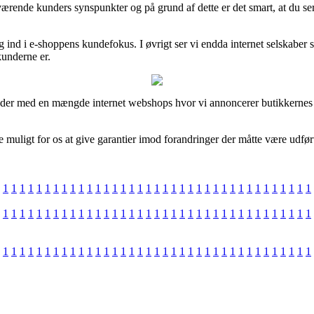
uværende kunders synspunkter og på grund af dette er det smart, at du 
ig ind i e-shoppens kundefokus. I øvrigt ser vi endda internet selskabe
kunderne er.
ejder med en mængde internet webshops hvor vi annoncerer butikkernes 
e muligt for os at give garantier imod forandringer der måtte være udført
1
1
1
1
1
1
1
1
1
1
1
1
1
1
1
1
1
1
1
1
1
1
1
1
1
1
1
1
1
1
1
1
1
1
1
1
1
1
1
1
1
1
1
1
1
1
1
1
1
1
1
1
1
1
1
1
1
1
1
1
1
1
1
1
1
1
1
1
1
1
1
1
1
1
1
1
1
1
1
1
1
1
1
1
1
1
1
1
1
1
1
1
1
1
1
1
1
1
1
1
1
1
1
1
1
1
1
1
1
1
1