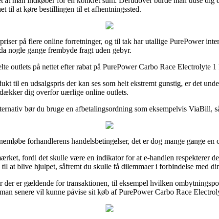
det at man indkøber for en konkret sum. Derudover burde man udse dig 
 til at køre bestillingen til et afhentningssted.
riser på flere online forretninger, og til tak har utallige PurePower in
ndda nogle gange frembyde fragt uden gebyr.
e outlets på nettet efter rabat på PurePower Carbo Race Electrolyte 1 k
kt til en udsalgspris der kan ses som helt ekstremt gunstig, er det und
 dækker dig overfor uærlige online outlets.
lternativ bør du bruge en afbetalingsordning som eksempelvis ViaBill, så
nnemløbe forhandlerens handelsbetingelser, det er dog mange gange en
e-mærket, fordi det skulle være en indikator for at e-handlen respekterer 
l at blive hjulpet, såfremt du skulle få dilemmaer i forbindelse med di
er der er gældende for transaktionen, til eksempel hvilken ombytningspo
es man senere vil kunne påvise sit køb af PurePower Carbo Race Electroly