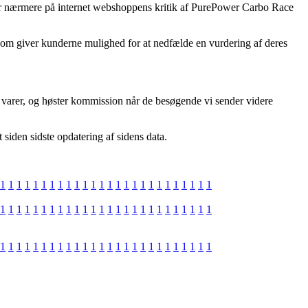
ser nærmere på internet webshoppens kritik af PurePower Carbo Race
r som giver kunderne mulighed for at nedfælde en vurdering af deres
varer, og høster kommission når de besøgende vi sender videre
 siden sidste opdatering af sidens data.
1
1
1
1
1
1
1
1
1
1
1
1
1
1
1
1
1
1
1
1
1
1
1
1
1
1
1
1
1
1
1
1
1
1
1
1
1
1
1
1
1
1
1
1
1
1
1
1
1
1
1
1
1
1
1
1
1
1
1
1
1
1
1
1
1
1
1
1
1
1
1
1
1
1
1
1
1
1