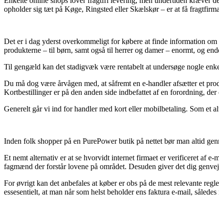
Enkelte online shops lover fragtfri levering, men undertiden kræver 
opholder sig tæt på Køge, Ringsted eller Skælskør – er at få fragtfirmaet
Det er i dag yderst overkommeligt for købere at finde information om p
produkterne – til børn, samt også til herrer og damer – enormt, og e
Til gengæld kan det stadigvæk være rentabelt at undersøge nogle enkelt
Du må dog være årvågen med, at såfremt en e-handler afsætter et produ
Kortbestillinger er på den anden side indbefattet af en forordning, der
Generelt går vi ind for handler med kort eller mobilbetaling. Som et a
Inden folk shopper på en PurePower butik på nettet bør man altid ge
Et nemt alternativ er at se hvorvidt internet firmaet er verificeret af 
fagmænd der forstår lovene på området. Desuden giver det dig genvej ti
For øvrigt kan det anbefales at køber er obs på de mest relevante regl
essesentielt, at man når som helst beholder ens faktura e-mail, såled