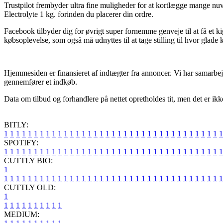
Trustpilot frembyder ultra fine muligheder for at kortlægge mange n
Electrolyte 1 kg. forinden du placerer din ordre.
Facebook tilbyder dig for øvrigt super fornemme genveje til at få et k
købsoplevelse, som også må udnyttes til at tage stilling til hvor glade 
Hjemmesiden er finansieret af indtægter fra annoncer. Vi har samarb
gennemfører et indkøb.
Data om tilbud og forhandlere på nettet opretholdes tit, men det er ikk
BITLY:
1
1
1
1
1
1
1
1
1
1
1
1
1
1
1
1
1
1
1
1
1
1
1
1
1
1
1
1
1
1
1
1
1
1
1
1
1
SPOTIFY:
1
1
1
1
1
1
1
1
1
1
1
1
1
1
1
1
1
1
1
1
1
1
1
1
1
1
1
1
1
1
1
1
1
1
1
1
1
CUTTLY BIO:
1
1
1
1
1
1
1
1
1
1
1
1
1
1
1
1
1
1
1
1
1
1
1
1
1
1
1
1
1
1
1
1
1
1
1
1
1
1
CUTTLY OLD:
1
1
1
1
1
1
1
1
1
1
1
MEDIUM: