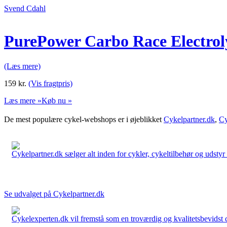
Svend Cdahl
PurePower Carbo Race Electroly
(Læs mere)
159
kr.
(Vis fragtpris)
Læs mere »
Køb nu »
De mest populære cykel-webshops er i øjeblikket
Cykelpartner.dk
,
Cy
Cykelpartner.dk sælger alt inden for cykler, cykeltilbehør og udstyr o
Se udvalget på Cykelpartner.dk
Cykelexperten.dk vil fremstå som en troværdig og kvalitetsbevidst cyk