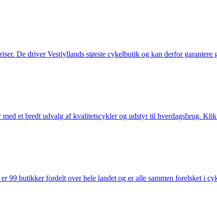
 priser. De driver Vestjyllands største cykelbutik og kan derfor garantere
med et bredt udvalg af kvalitetscykler og udstyr til hverdagsbrug. Klik 
 99 butikker fordelt over hele landet og er alle sammen forelsket i cykl