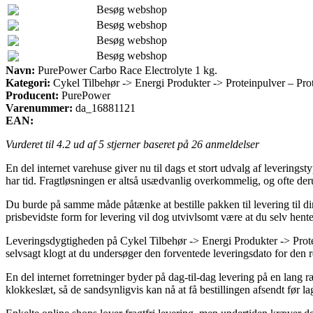
Besøg webshop
Besøg webshop
Besøg webshop
Besøg webshop
Navn:
PurePower Carbo Race Electrolyte 1 kg.
Kategori:
Cykel Tilbehør -> Energi Produkter -> Proteinpulver – Prot
Producent:
PurePower
Varenummer:
da_16881121
EAN:
Vurderet til
4.2
ud af 5 stjerner baseret på
26
anmeldelser
En del internet varehuse giver nu til dags et stort udvalg af leveringst
har tid. Fragtløsningen er altså usædvanlig overkommelig, og ofte de
Du burde på samme måde påtænke at bestille pakken til levering til di
prisbevidste form for levering vil dog utvivlsomt være at du selv hen
Leveringsdygtigheden på Cykel Tilbehør -> Energi Produkter -> Protei
selvsagt klogt at du undersøger den forventede leveringsdato for den r
En del internet forretninger byder på dag-til-dag levering på en lang
klokkeslæt, så de sandsynligvis kan nå at få bestillingen afsendt før lag