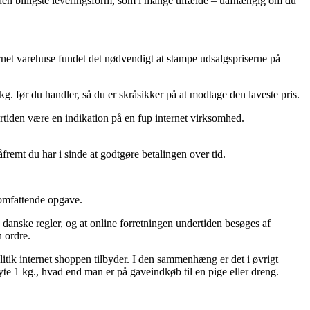
den billigste leveringsform, som i mange tilfælde – uafhængig om du
ternet varehuse fundet det nødvendigt at stampe udsalgspriserne på
g. før du handler, så du er skråsikker på at modtage den laveste pris.
ertiden være en indikation på en fup internet virksomhed.
fremt du har i sinde at godtgøre betalingen over tid.
 omfattende opgave.
de danske regler, og at online forretningen undertiden besøges af
n ordre.
litik internet shoppen tilbyder. I den sammenhæng er det i øvrigt
te 1 kg., hvad end man er på gaveindkøb til en pige eller dreng.