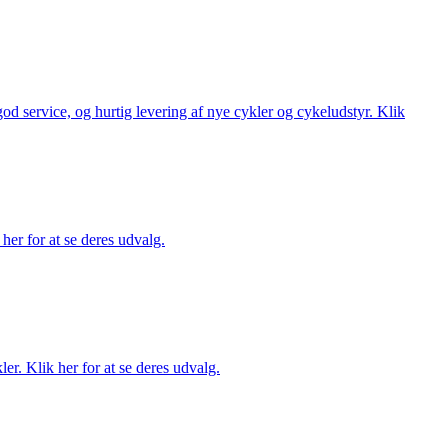
 god service, og hurtig levering af nye cykler og cykeludstyr. Klik
her for at se deres udvalg.
er. Klik her for at se deres udvalg.