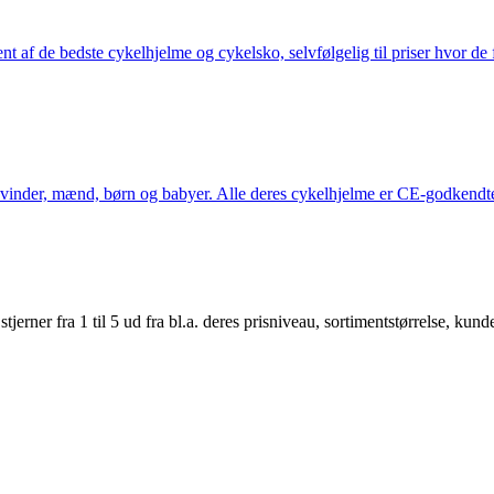
nt af de bedste cykelhjelme og cykelsko, selvfølgelig til priser hvor de 
kvinder, mænd, børn og babyer. Alle deres cykelhjelme er CE-godkendte
er fra 1 til 5 ud fra bl.a. deres prisniveau, sortimentstørrelse, kunde