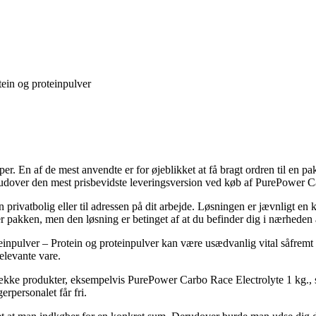
ein og proteinpulver
yper. En af de mest anvendte er for øjeblikket at få bragt ordren til en pa
rudover den mest prisbevidste leveringsversion ved køb af PurePower C
n privatbolig eller til adressen på dit arbejde. Løsningen er jævnligt 
ter pakken, men den løsning er betinget af at du befinder dig i nærhed
npulver – Protein og proteinpulver kan være usædvanlig vital såfremt ma
elevante vare.
 række produkter, eksempelvis PurePower Carbo Race Electrolyte 1 kg., s
erpersonalet får fri.