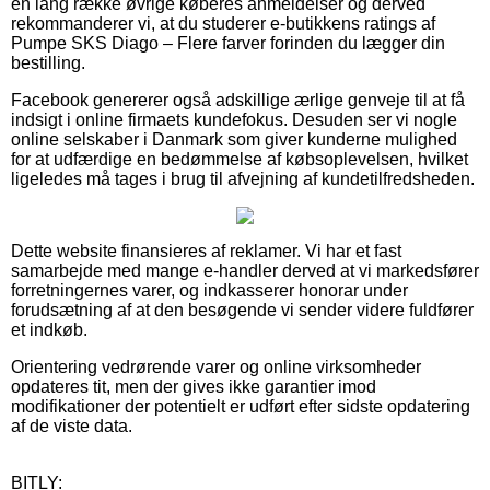
en lang række øvrige køberes anmeldelser og derved
rekommanderer vi, at du studerer e-butikkens ratings af
Pumpe SKS Diago – Flere farver forinden du lægger din
bestilling.
Facebook genererer også adskillige ærlige genveje til at få
indsigt i online firmaets kundefokus. Desuden ser vi nogle
online selskaber i Danmark som giver kunderne mulighed
for at udfærdige en bedømmelse af købsoplevelsen, hvilket
ligeledes må tages i brug til afvejning af kundetilfredsheden.
Dette website finansieres af reklamer. Vi har et fast
samarbejde med mange e-handler derved at vi markedsfører
forretningernes varer, og indkasserer honorar under
forudsætning af at den besøgende vi sender videre fuldfører
et indkøb.
Orientering vedrørende varer og online virksomheder
opdateres tit, men der gives ikke garantier imod
modifikationer der potentielt er udført efter sidste opdatering
af de viste data.
BITLY: