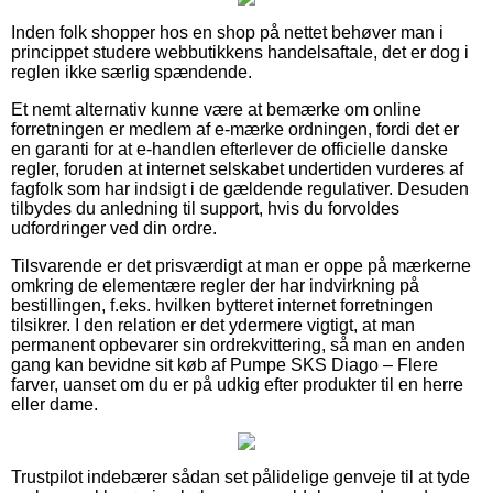
Inden folk shopper hos en shop på nettet behøver man i
princippet studere webbutikkens handelsaftale, det er dog i
reglen ikke særlig spændende.
Et nemt alternativ kunne være at bemærke om online
forretningen er medlem af e-mærke ordningen, fordi det er
en garanti for at e-handlen efterlever de officielle danske
regler, foruden at internet selskabet undertiden vurderes af
fagfolk som har indsigt i de gældende regulativer. Desuden
tilbydes du anledning til support, hvis du forvoldes
udfordringer ved din ordre.
Tilsvarende er det prisværdigt at man er oppe på mærkerne
omkring de elementære regler der har indvirkning på
bestillingen, f.eks. hvilken bytteret internet forretningen
tilsikrer. I den relation er det ydermere vigtigt, at man
permanent opbevarer sin ordrekvittering, så man en anden
gang kan bevidne sit køb af Pumpe SKS Diago – Flere
farver, uanset om du er på udkig efter produkter til en herre
eller dame.
Trustpilot indebærer sådan set pålidelige genveje til at tyde