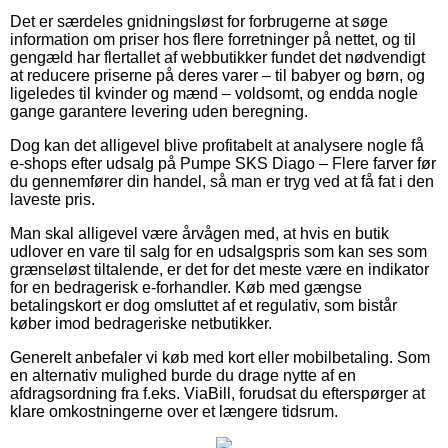
Det er særdeles gnidningsløst for forbrugerne at søge
information om priser hos flere forretninger på nettet, og til
gengæld har flertallet af webbutikker fundet det nødvendigt
at reducere priserne på deres varer – til babyer og børn, og
ligeledes til kvinder og mænd – voldsomt, og endda nogle
gange garantere levering uden beregning.
Dog kan det alligevel blive profitabelt at analysere nogle få
e-shops efter udsalg på Pumpe SKS Diago – Flere farver før
du gennemfører din handel, så man er tryg ved at få fat i den
laveste pris.
Man skal alligevel være årvågen med, at hvis en butik
udlover en vare til salg for en udsalgspris som kan ses som
grænseløst tiltalende, er det for det meste være en indikator
for en bedragerisk e-forhandler. Køb med gængse
betalingskort er dog omsluttet af et regulativ, som bistår
køber imod bedrageriske netbutikker.
Generelt anbefaler vi køb med kort eller mobilbetaling. Som
en alternativ mulighed burde du drage nytte af en
afdragsordning fra f.eks. ViaBill, forudsat du efterspørger at
klare omkostningerne over et længere tidsrum.