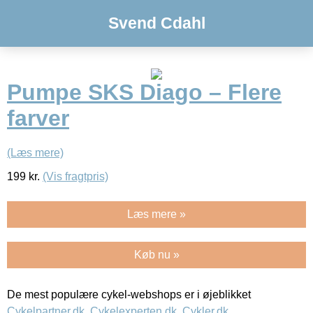
Svend Cdahl
Pumpe SKS Diago – Flere
farver
(Læs mere)
199
kr.
(Vis fragtpris)
Læs mere »
Køb nu »
De mest populære cykel-webshops er i øjeblikket
Cykelpartner.dk
,
Cykelexperten.dk
,
Cykler.dk
,