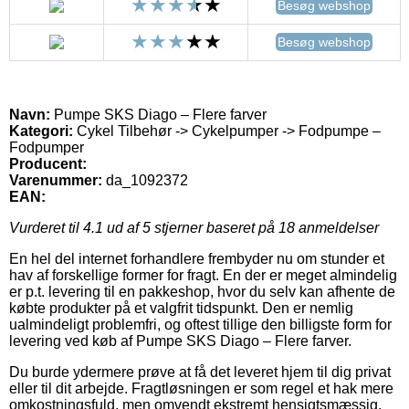
Besøg webshop
Besøg webshop
Navn:
Pumpe SKS Diago – Flere farver
Kategori:
Cykel Tilbehør -> Cykelpumper -> Fodpumpe –
Fodpumper
Producent:
Varenummer:
da_1092372
EAN:
Vurderet til
4.1
ud af 5 stjerner baseret på
18
anmeldelser
En hel del internet forhandlere frembyder nu om stunder et
hav af forskellige former for fragt. En der er meget almindelig
er p.t. levering til en pakkeshop, hvor du selv kan afhente de
købte produkter på et valgfrit tidspunkt. Den er nemlig
ualmindeligt problemfri, og oftest tillige den billigste form for
levering ved køb af Pumpe SKS Diago – Flere farver.
Du burde ydermere prøve at få det leveret hjem til dig privat
eller til dit arbejde. Fragtløsningen er som regel et hak mere
omkostningsfuld, men omvendt ekstremt hensigtsmæssig.