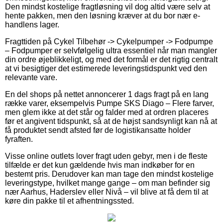
Den mindst kostelige fragtløsning vil dog altid være selv at
hente pakken, men den løsning kræver at du bor nær e-
handlens lager.
Fragttiden på Cykel Tilbehør -> Cykelpumper -> Fodpumpe
– Fodpumper er selvfølgelig ultra essentiel når man mangler
din ordre øjeblikkeligt, og med det formål er det rigtig centralt
at vi besigtiger det estimerede leveringstidspunkt ved den
relevante vare.
En del shops på nettet annoncerer 1 dags fragt på en lang
række varer, eksempelvis Pumpe SKS Diago – Flere farver,
men glem ikke at det står og falder med at ordren placeres
før et angivent tidspunkt, så at de højst sandsynligt kan nå at
få produktet sendt afsted før de logistikansatte holder
fyraften.
Visse online outlets lover fragt uden gebyr, men i de fleste
tilfælde er det kun gældende hvis man indkøber for en
bestemt pris. Derudover kan man tage den mindst kostelige
leveringstype, hvilket mange gange – om man befinder sig
nær Aarhus, Haderslev eller Nivå – vil blive at få dem til at
køre din pakke til et afhentningssted.