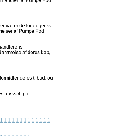
om handlen af Pumpe Fod
orhenværende forbrugeres
mmelser af Pumpe Fod
rhandlerens
edømmelse af deres køb,
formidler deres tilbud, og
s ansvarlig for
1
1
1
1
1
1
1
1
1
1
1
1
1