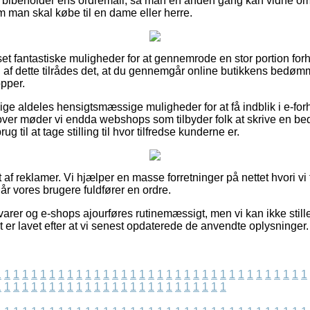
tid bibeholder ens ordremail, så man en anden gang kan vidne 
man skal købe til en dame eller herre.
t set fantastiske muligheder for at gennemrode en stor portion f
 af dette tilrådes det, at du gennemgår online butikkens bedø
pper.
lige aldeles hensigtsmæssige muligheder for at få indblik i e-fo
over møder vi endda webshops som tilbyder folk at skrive en b
g til at tage stilling til hvor tilfredse kunderne er.
 af reklamer. Vi hjælper en masse forretninger på nettet hvori vi 
r vores brugere fuldfører en ordre.
arer og e-shops ajourføres rutinemæssigt, men vi kan ikke stille
t er lavet efter at vi senest opdaterede de anvendte oplysninger.
1
1
1
1
1
1
1
1
1
1
1
1
1
1
1
1
1
1
1
1
1
1
1
1
1
1
1
1
1
1
1
1
1
1
1
1
1
1
1
1
1
1
1
1
1
1
1
1
1
1
1
1
1
1
1
1
1
1
1
1
1