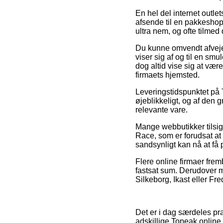
En hel del internet outle
afsende til en pakkeshop
ultra nem, og ofte tilme
Du kunne omvendt afveje f
viser sig af og til en sm
dog altid vise sig at vær
firmaets hjemsted.
Leveringstidspunktet på T
øjeblikkeligt, og af den 
relevante vare.
Mange webbutikker tilsi
Race, som er forudsat at 
sandsynligt kan nå at få 
Flere online firmaer frem
fastsat sum. Derudover m
Silkeborg, Ikast eller Fre
Det er i dag særdeles prak
adskillige Topeak online 