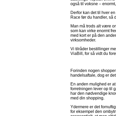
også til voksne – enormt
Derfor kan det til hver e
Race før du handler, så du
Man må trods alt være omh
som kan virke enormt fre
med kort er på den anden
virksomheder.
Vi tilråder bestillinger 
ViaBill, for så vidt du f
Forinden nogen shopper 
handelsaftale, dog er det
En anden mulighed er at e
forretningen lever op ti
har den nødvendige knowh
med din shopping.
Ydermere er det fornufti
for eksempel den ombytni