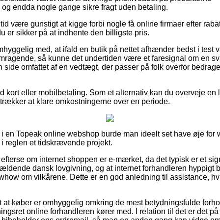
, og endda nogle gange sikre fragt uden betaling.
n tid være gunstigt at kigge forbi nogle få online firmaer efter 
 er sikker på at indhente den billigste pris.
yggelig med, at ifald en butik på nettet afhænder bedst i test va
mragende, så kunne det undertiden være et faresignal om en sv
 side omfattet af en vedtægt, der passer på folk overfor bedrage
med kort eller mobilbetaling. Som et alternativ kan du overveje en
oretrækker at klare omkostningerne over en periode.
i en Topeak online webshop burde man ideelt set have øje fo
 i reglen et tidskrævende projekt.
fterse om internet shoppen er e-mærket, da det typisk er et sign
l gældende dansk lovgivning, og at internet forhandleren hyppi
ow om vilkårene. Dette er en god anledning til assistance, hv
gt at køber er omhyggelig omkring de mest betydningsfulde forhol
ngsret online forhandleren kører med. I relation til det er det