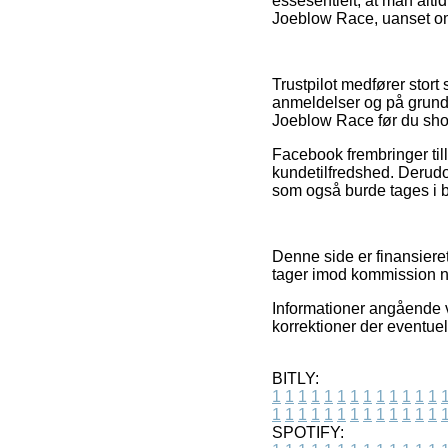
essesentielt, at man al
Joeblow Race, uanset om 
Trustpilot medfører stor
anmeldelser og på grund
Joeblow Race før du sho
Facebook frembringer til
kundetilfredshed. Derud
som også burde tages i bru
Denne side er finansieret
tager imod kommission nå
Informationer angående v
korrektioner der eventuel
BITLY:
1
1
1
1
1
1
1
1
1
1
1
1
1
1
1
1
1
1
1
1
1
1
1
1
1
1
SPOTIFY: