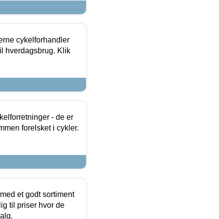
erne cykelforhandler
til hverdagsbrug. Klik
lforretninger - de er
mmen forelsket i cykler.
 med et godt sortiment
g til priser hvor de
alg.