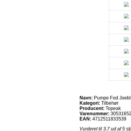
Navn:
Pumpe Fod Joeb
Kategori:
Tilbehør
Producent:
Topeak
Varenummer:
3053165
EAN:
4712511833539
Vurderet til
3.7
ud af 5 st