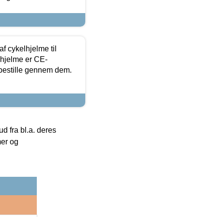
f cykelhjelme til
lhjelme er CE-
 bestille gennem dem.
 fra bl.a. deres
mer og