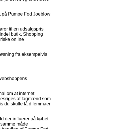
rabat på Pumpe Fod Joeblow
rer til en udsalgspris
indel butik. Shopping
riske online
 løsning fra eksempelvis
r webshoppens
al om at internet
gt besøges af fagmænd som
is du skulle få dilemmaer
d der influerer på købet,
 på samme måde