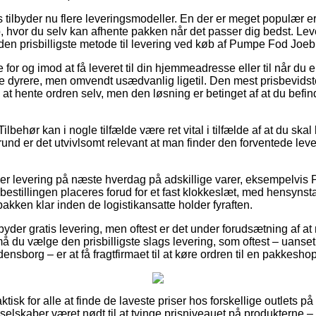
ts tilbyder nu flere leveringsmodeller. En der er meget populær e
, hvor du selv kan afhente pakken når det passer dig bedst. Le
d den prisbilligste metode til levering ved køb af Pumpe Fod Joe
or og imod at få leveret til din hjemmeadresse eller til når du 
ule dyrere, men omvendt usædvanlig ligetil. Den mest prisbevids
e at hente ordren selv, men den løsning er betinget af at du befi
ilbehør kan i nogle tilfælde være ret vital i tilfælde af at du sk
grund er det utvivlsomt relevant at man finder den forventede le
ger levering på næste hverdag på adskillige varer, eksempelvi
bestillingen placeres forud for et fast klokkeslæt, med hensynsta
pakken klar inden de logistikansatte holder fyraften.
byder gratis levering, men oftest er det under forudsætning af at
å du vælge den prisbilligste slags levering, som oftest – uanse
densborg – er at få fragtfirmaet til at køre ordren til en pakkeshop
tisk for alle at finde de laveste priser hos forskellige outlets på 
selskaber været nødt til at tvinge prisniveauet på produkterne – t