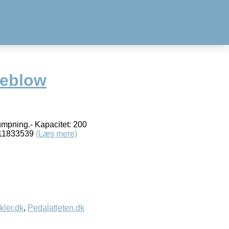
eblow
mpning.- Kapacitet: 200
2511833539
(Læs mere)
kler.dk
,
Pedalatleten.dk