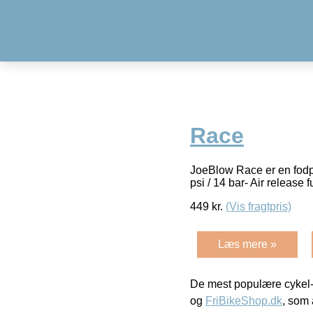
Race
JoeBlow Race er en fodp
psi / 14 bar- Air releas
449
kr.
(Vis fragtpris)
Læs mere »
De mest populære cykel-
og
FriBikeShop.dk
, som 