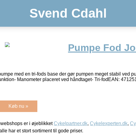
Svend Cdahl
Pumpe Fod Jo
umpe med en tri-fods base der gør pumpen meget stabil ved pu
e funktion- Manometer placeret ved håndtaget- Tri-fodEAN: 471
Køb nu »
webshops er i øjeblikket
Cykelpartner.dk
,
Cykelexperten.dk
,
Cy
alle har et stort sortiment til gode priser.