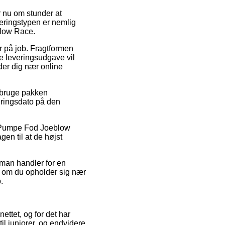
r nu om stunder at
veringstypen er nemlig
blow Race.
er på job. Fragtformen
te leveringsudgave vil
nder dig nær online
al bruge pakken
veringsdato på den
s Pumpe Fod Joeblow
gen til at de højst
 man handler for en
t om du opholder sig nær
.
nettet, og for det har
il juniorer, og endvidere