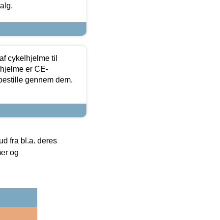
alg.
f cykelhjelme til
lhjelme er CE-
 bestille gennem dem.
 fra bl.a. deres
mer og