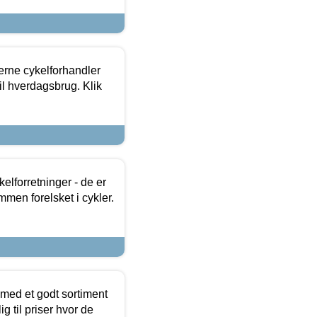
erne cykelforhandler
til hverdagsbrug. Klik
lforretninger - de er
mmen forelsket i cykler.
 med et godt sortiment
g til priser hvor de