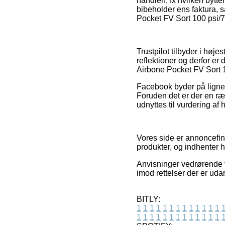
handlen, fx hvilken bytte
bibeholder ens faktura, 
Pocket FV Sort 100 psi/7 
Trustpilot tilbyder i hø
reflektioner og derfor er
Airbone Pocket FV Sort 1
Facebook byder på lignend
Foruden det er der en r
udnyttes til vurdering af
Vores side er annoncefina
produkter, og indhenter 
Anvisninger vedrørende v
imod rettelser der er ud
BITLY:
1
1
1
1
1
1
1
1
1
1
1
1
1
1
1
1
1
1
1
1
1
1
1
1
1
1