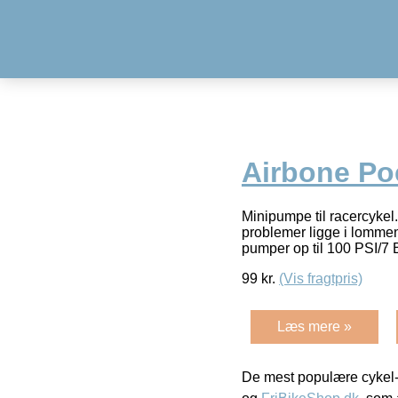
Airbone Poc
Minipumpe til racercyke
problemer ligge i lommen
pumper op til 100 PSI/7 
99
kr.
(Vis fragtpris)
Læs mere »
De mest populære cykel-