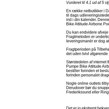
Vurderet til
4.1
ud af 5 st
En række netbutikker i Da
til dags udleveringssteder
ind i din kalender. Denne
Bike Attitude Airbone Po
Du kan endvidere afveje f
Fragtmetoden er undertide
leveringsmanér er dog at
Fragtperioden på Tilbehør
det uden tvivl afgørende
Størstedelen af internet 
Pumpe Bike Attitude Airb
bestiller forinden et besl
forinden personalet drag
Nogle online outlets tilby
Derudover bør du snuppe 
Frederikssund eller Ringk
Det er jo ekstremt bekvem