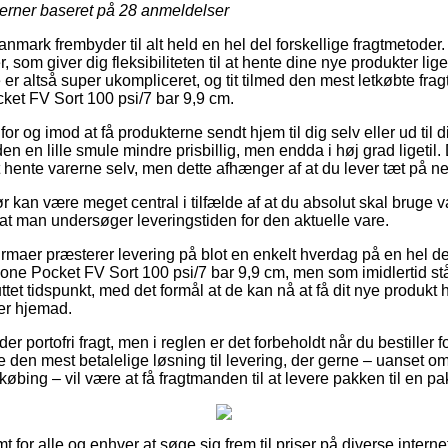
jerner baseret på
28
anmeldelser
nmark frembyder til alt held en hel del forskellige fragtmetoder
, som giver dig fleksibiliteten til at hente dine nye produkter li
 er altså super ukompliceret, og tit tilmed den mest letkøbte fr
cket FV Sort 100 psi/7 bar 9,9 cm.
or og imod at få produkterne sendt hjem til dig selv eller ud til 
n en lille smule mindre prisbillig, men endda i høj grad ligetil
 hente varerne selv, men dette afhænger af at du lever tæt på ne
 kan være meget central i tilfælde af at du absolut skal bruge va
 at man undersøger leveringstiden for den aktuelle vare.
firmaer præsterer levering på blot en enkelt hverdag på en hel d
one Pocket FV Sort 100 psi/7 bar 9,9 cm, men som imidlertid stå
uttet tidspunkt, med det formål at de kan nå at få dit nye produkt h
er hjemad.
der portofri fragt, men i reglen er det forbeholdt når du bestiller f
den mest betalelige løsning til levering, der gerne – uanset o
øbing – vil være at få fragtmanden til at levere pakken til en p
t for alle og enhver at søge sig frem til priser på diverse interne