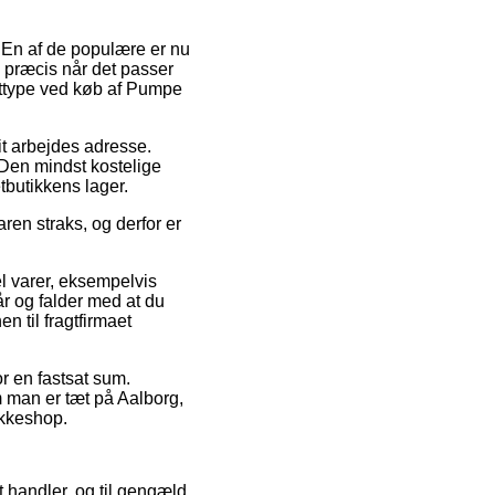
. En af de populære er nu
ge præcis når det passer
agttype ved køb af Pumpe
dit arbejdes adresse.
. Den mindst kostelige
tbutikkens lager.
ren straks, og derfor er
el varer, eksempelvis
r og falder med at du
en til fragtfirmaet
or en fastsat sum.
m man er tæt på Aalborg,
akkeshop.
t handler, og til gengæld