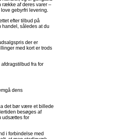
n række af deres varer –
love gebyrfri levering.
tet efter tilbud på
 handel, således at du
udsalgspris der er
llinger med kort er trods
 afdragstilbud fra for
nemgå dens
a det bør være et billede
dertiden besøges af
u udsættes for
ind i forbindelse med