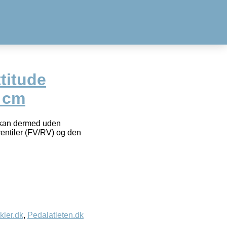
titude
9 cm
 kan dermed uden
ventiler (FV/RV) og den
kler.dk
,
Pedalatleten.dk