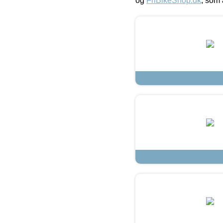
og
FriBikeShop.dk
, som 