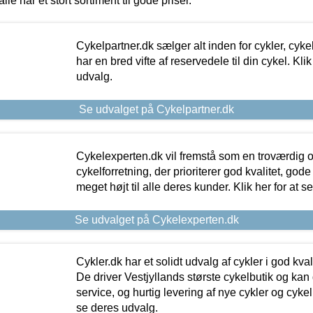
alle har et stort sortiment til gode priser.
Cykelpartner.dk sælger alt inden for cykler, cyke
har en bred vifte af reservedele til din cykel. Klik
udvalg.
Se udvalget på Cykelpartner.dk
Cykelexperten.dk vil fremstå som en troværdig o
cykelforretning, der prioriterer god kvalitet, god
meget højt til alle deres kunder. Klik her for at s
Se udvalget på Cykelexperten.dk
Cykler.dk har et solidt udvalg af cykler i god kvalit
De driver Vestjyllands største cykelbutik og kan
service, og hurtig levering af nye cykler og cykelu
se deres udvalg.