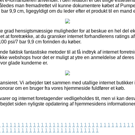
ret e-forhandleren anvender. I den relation er det tillige essesen
således man fremadrettet vil kunne dokumentere købet af Pumpe
bar 9,9 cm, ligegyldigt om du leder efter et produkt til en mand e
jeste grad hensigtsmæssige muligheder for at beskue en hel del 
 det at foretrække, at du gransker internet forhandlerens ratings 
00 psi/7 bar 9,9 cm forinden du køber.
e faktisk fantastiske metoder til at få indtryk af internet forret
ække webshops hvor det er muligt at ytre en anmeldelse af der
 hvor glade kunderne er.
nsieret. Vi arbejder tæt sammen med utallige internet butikker i
honorar om en bruger fra vores hjemmeside fuldfører et køb.
arer og internet foretagender vedligeholdes tit, men vi kan des
arbejdet siden nyligste opdatering af hjemmesidens informationer
1
1
1
1
1
1
1
1
1
1
1
1
1
1
1
1
1
1
1
1
1
1
1
1
1
1
1
1
1
1
1
1
1
1
1
1
1
1
1
1
1
1
1
1
1
1
1
1
1
1
1
1
1
1
1
1
1
1
1
1
1