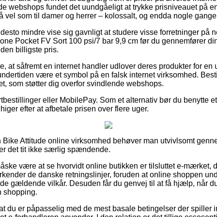
tude webshops fundet det uundgåeligt at trykke prisniveauet på e
 så vel som til damer og herrer – kolossalt, og endda nogle gange 
desto mindre vise sig gavnligt at studere visse forretninger på net
one Pocket FV Sort 100 psi/7 bar 9,9 cm før du gennemfører din
en billigste pris.
, at såfremt en internet handler udlover deres produkter for en 
undertiden være et symbol på en falsk internet virksomhed. Besti
sæt, som støtter dig overfor svindlende webshops.
rtbestillinger eller MobilePay. Som et alternativ bør du benytte et
iger efter at afbetale prisen over flere uger.
 Bike Attitude online virksomhed behøver man utvivlsomt gen
er det tit ikke særlig spændende.
ke være at se hvorvidt online butikken er tilsluttet e-mærket, d
nerkender de danske retningslinjer, foruden at online shoppen un
de gældende vilkår. Desuden får du genvej til at få hjælp, når d
n shopping.
t at du er påpasselig med de mest basale betingelser der spiller 