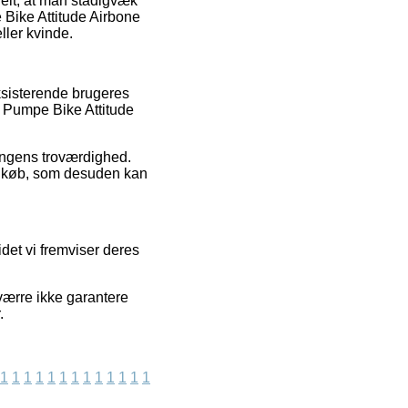
tielt, at man stadigvæk
 Bike Attitude Airbone
ller kvinde.
eksisterende brugeres
af Pumpe Bike Attitude
ningens troværdighed.
es køb, som desuden kan
det vi fremviser deres
værre ikke garantere
.
1
1
1
1
1
1
1
1
1
1
1
1
1