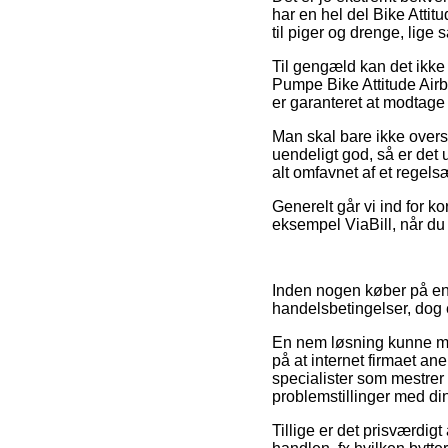
har en hel del Bike Atti
til piger og drenge, lige
Til gengæld kan det ikke 
Pumpe Bike Attitude Airb
er garanteret at modtage d
Man skal bare ikke overse
uendeligt god, så er det 
alt omfavnet af et regel
Generelt går vi ind for ko
eksempel ViaBill, når du h
Inden nogen køber på en
handelsbetingelser, dog 
En nem løsning kunne mås
på at internet firmaet a
specialister som mestrer 
problemstillinger med di
Tillige er det prisværdig