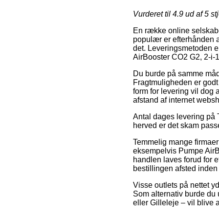
Vurderet til
4.9
ud af 5 st
En række online selskaber
populær er efterhånden at
det. Leveringsmetoden er 
AirBooster CO2 G2, 2-i-
Du burde på samme måde pr
Fragtmuligheden er godt 
form for levering vil dog 
afstand af internet webs
Antal dages levering på T
herved er det skam passe
Temmelig mange firmaer p
eksempelvis Pumpe AirBo
handlen laves forud for et
bestillingen afsted inde
Visse outlets på nettet yd
Som alternativ burde du 
eller Gilleleje – vil blive 