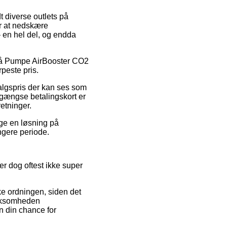
t diverse outlets på
or at nedskære
– en hel del, og endda
g på Pumpe AirBooster CO2
peste pris.
salgspris der kan ses som
gængse betalingskort er
etninger.
lge en løsning på
ængere periode.
er dog oftest ikke super
e ordningen, siden det
irksomheden
n din chance for