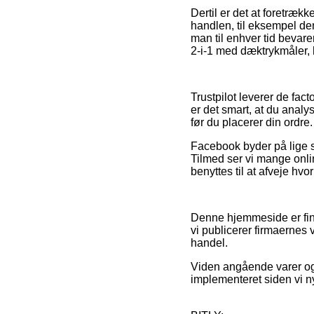
Dertil er det at foretræ
handlen, til eksempel den
man til enhver tid bevar
2-i-1 med dæktrykmåler, 
Trustpilot leverer de fa
er det smart, at du anal
før du placerer din ordre.
Facebook byder på lige så
Tilmed ser vi mange onli
benyttes til at afveje hvo
Denne hjemmeside er fina
vi publicerer firmaernes 
handel.
Viden angående varer og 
implementeret siden vi n