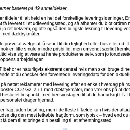
jerner baseret på
49
anmeldelser
 tildeler til alt held en hel del forskellige leveringsløsninger. 
 få leveret til et udleveringssted, og så afhenter du blot ordren 
jo ret bekvem, og ofte også den billigste løsning til levering 
1 med dæktrykmåler.
øve at vælge at få sendt til din lejlighed eller hus eller ud til
nok en lille smule mindre prisbillig, men omvendt særligt fremk
altid vise sig at være at hente produkterne selv, som jo forudsætte
hoppens arbejdslager.
ilbehør er naturligvis ekstremt central hvis man skal bruge dine 
nde at du checker den forventede leveringsdato for den aktuell
å nettet reklamerer med levering efter en enkelt hverdag på ma
oster CO2 G2, 2-i-1 med dæktrykmåler, men vær obs på at det 
 besluttet tidspunkt, med hensynstagen til at de har udsigt til at
n personalet drager hjemad.
er fragt uden betaling, men i de fleste tilfælde kun hvis der aftag
udse dig den mest letkøbte fragtform, som typisk – hvad end du
at få dem til at bringe din bestilling til et afhentningssted.