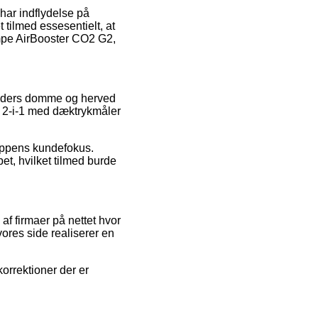
har indflydelse på
 tilmed essesentielt, at
umpe AirBooster CO2 G2,
kunders domme og herved
, 2-i-1 med dæktrykmåler
hoppens kundefokus.
t, hvilket tilmed burde
f firmaer på nettet hvor
ores side realiserer en
orrektioner der er