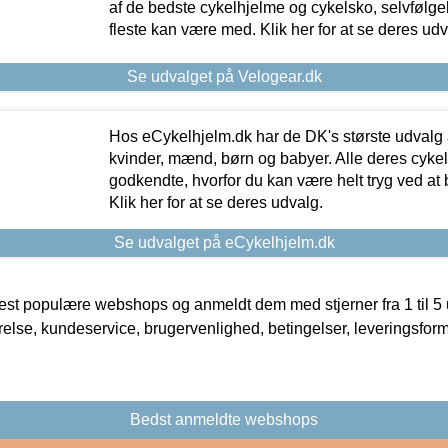
af de bedste cykelhjelme og cykelsko, selvfølgeli
fleste kan være med. Klik her for at se deres udv
Se udvalget på Velogear.dk
Hos eCykelhjelm.dk har de DK's største udvalg a
kvinder, mænd, børn og babyer. Alle deres cyke
godkendte, hvorfor du kan være helt tryg ved at
Klik her for at se deres udvalg.
Se udvalget på eCykelhjelm.dk
t populære webshops og anmeldt dem med stjerner fra 1 til 5 ud
rrelse, kundeservice, brugervenlighed, betingelser, leveringsfor
Bedst anmeldte webshops