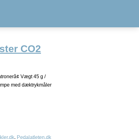
ster CO2
atronerâ¢ Vægt 45 g /
2 pumpe med dæktrykmåler
kler.dk
,
Pedalatleten.dk