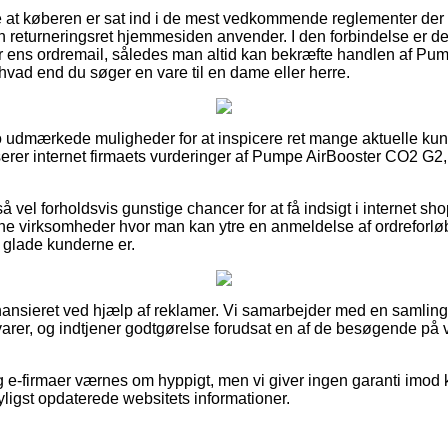
kke at køberen er sat ind i de mest vedkommende reglementer der 
 returneringsret hjemmesiden anvender. I den forbindelse er det
er ens ordremail, således man altid kan bekræfte handlen af P
hvad end du søger en vare til en dame eller herre.
cto udmærkede muligheder for at inspicere ret mange aktuelle 
yserer internet firmaets vurderinger af Pumpe AirBooster CO2 G2
 vel forholdsvis gunstige chancer for at få indsigt i internet s
ne virksomheder hvor man kan ytre en anmeldelse af ordreforløbe
r glade kunderne er.
nsieret ved hjælp af reklamer. Vi samarbejder med en samling a
varer, og indtjener godtgørelse forudsat en af de besøgende på v
e-firmaer værnes om hyppigt, men vi giver ingen garanti imod k
yligst opdaterede websitets informationer.