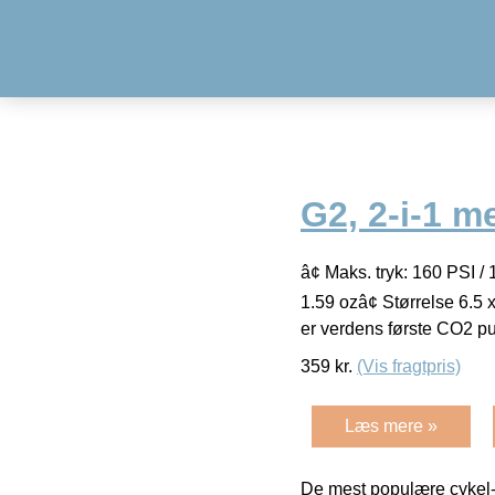
G2, 2-i-1 
â¢ Maks. tryk: 160 PSI /
1.59 ozâ¢ Størrelse 6.5
er verdens første CO2 
359
kr.
(Vis fragtpris)
Læs mere »
De mest populære cykel-