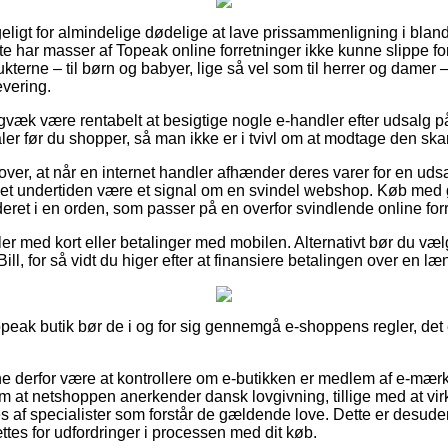
geligt for almindelige dødelige at lave prissammenligning i bland
tte har masser af Topeak online forretninger ikke kunne slippe f
terne – til børn og babyer, lige så vel som til herrer og damer 
evering.
igvæk være rentabelt at besigtige nogle e-handler efter udsal
er før du shopper, så man ikke er i tvivl om at modtage den skar
over, at når en internet handler afhænder deres varer for en ud
det undertiden være et signal om en svindel webshop. Køb med 
eret i en orden, som passer på en overfor svindlende online forr
ler med kort eller betalinger med mobilen. Alternativt bør du væ
ill, for så vidt du higer efter at finansiere betalingen over en l
peak butik bør de i og for sig gennemgå e-shoppens regler, det 
 derfor være at kontrollere om e-butikken er medlem af e-mærk
m at netshoppen anerkender dansk lovgivning, tillige med at v
af specialister som forstår de gældende love. Dette er desude
ttes for udfordringer i processen med dit køb.