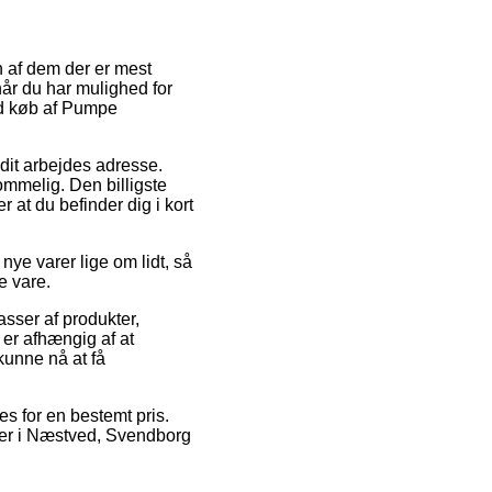
En af dem der er mest
når du har mulighed for
ved køb af Pumpe
 dit arbejdes adresse.
ommelig. Den billigste
r at du befinder dig i kort
nye varer lige om lidt, så
e vare.
sser af produkter,
er afhængig af at
 kunne nå at få
es for en bestemt pris.
 er i Næstved, Svendborg