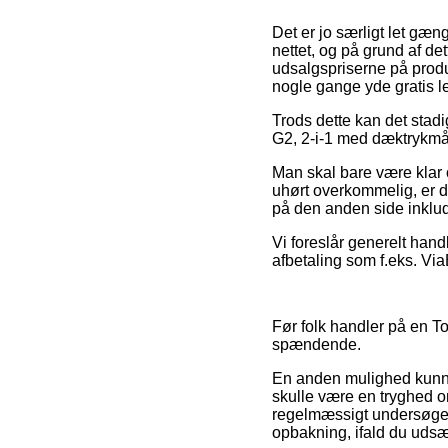
Det er jo særligt let gæn
nettet, og på grund af de
udsalgspriserne på produk
nogle gange yde gratis l
Trods dette kan det stad
G2, 2-i-1 med dæktrykmål
Man skal bare være klar 
uhørt overkommelig, er 
på den anden side inklud
Vi foreslår generelt hand
afbetaling som f.eks. ViaB
Før folk handler på en To
spændende.
En anden mulighed kunne
skulle være en tryghed o
regelmæssigt undersøges 
opbakning, ifald du udsæ