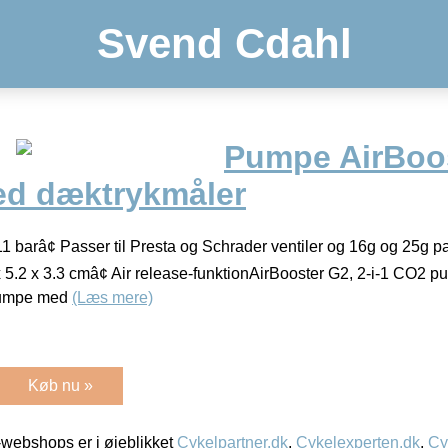
Svend Cdahl
Pumpe AirBoo
med dæktrykmåler
 11 barâ¢ Passer til Presta og Schrader ventiler og 16g og 25g p
 x 5.2 x 3.3 cmâ¢ Air release-funktionAirBooster G2, 2-i-1 CO
pumpe med
(Læs mere)
Køb nu »
webshops er i øjeblikket
Cykelpartner.dk
,
Cykelexperten.dk
,
Cy