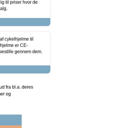
g til priser hvor de
alg.
f cykelhjelme til
lhjelme er CE-
 bestille gennem dem.
 fra bl.a. deres
mer og