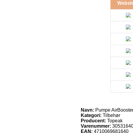
Websh
Navn:
Pumpe AirBooster
Kategori:
Tilbehør
Producent:
Topeak
Varenummer:
3053164
EAN:
4710069681640