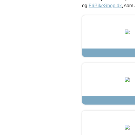
og
FriBikeShop.dk
, som 