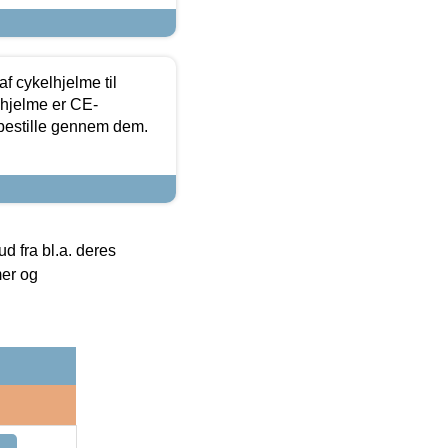
f cykelhjelme til
lhjelme er CE-
 bestille gennem dem.
 fra bl.a. deres
mer og