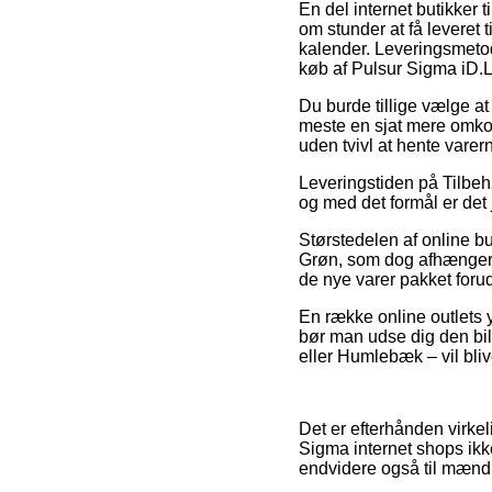
En del internet butikker t
om stunder at få leveret 
kalender. Leveringsmetod
køb af Pulsur Sigma iD.
Du burde tillige vælge at 
meste en sjat mere omkos
uden tvivl at hente varer
Leveringstiden på Tilbehø
og med det formål er det
Størstedelen af online bu
Grøn, som dog afhænger a
de nye varer pakket foru
En række online outlets y
bør man udse dig den bill
eller Humlebæk – vil blive
Det er efterhånden virkeli
Sigma internet shops ikk
endvidere også til mænd 