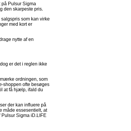
at på Pulsur Sigma
g den skarpeste pris.
n salgspris som kan virke
inger med kort er
drage nytte af en
g er det i reglen ikke
e-mærke ordningen, som
t e-shoppen ofte besøges
 at få hjælp, ifald du
er der kan influere på
me måde essesentielt, at
af Pulsur Sigma iD.LIFE