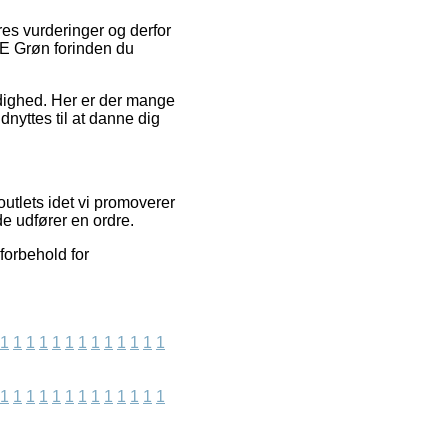
res vurderinger og derfor
FE Grøn forinden du
rdighed. Her er der mange
nyttes til at danne dig
utlets idet vi promoverer
e udfører en ordre.
forbehold for
1
1
1
1
1
1
1
1
1
1
1
1
1
1
1
1
1
1
1
1
1
1
1
1
1
1