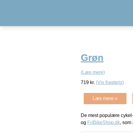
Grøn
(Læs mere)
719
kr.
(Vis fragtpris)
Læs mere »
De mest populære cykel-
og
FriBikeShop.dk
, som 