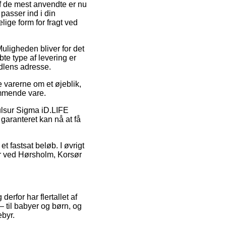
 af de mest anvendte er nu
 passer ind i din
ige form for fragt ved
 Muligheden bliver for det
e type af levering er
ndlens adresse.
 varerne om et øjeblik,
ommende vare.
Pulsur Sigma iD.LIFE
garanteret kan nå at få
t fastsat beløb. I øvrigt
bor ved Hørsholm, Korsør
erfor har flertallet af
 til babyer og børn, og
ebyr.