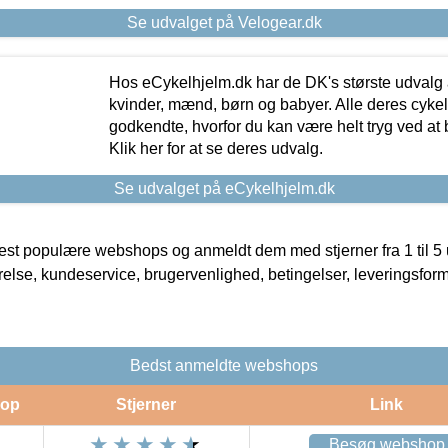
Se udvalget på Velogear.dk
Hos eCykelhjelm.dk har de DK's største udvalg a
kvinder, mænd, børn og babyer. Alle deres cyke
godkendte, hvorfor du kan være helt tryg ved at
Klik her for at se deres udvalg.
Se udvalget på eCykelhjelm.dk
t populære webshops og anmeldt dem med stjerner fra 1 til 5 ud
rrelse, kundeservice, brugervenlighed, betingelser, leveringsfor
Bedst anmeldte webshops
op
Stjerner
Link
Besøg webshop