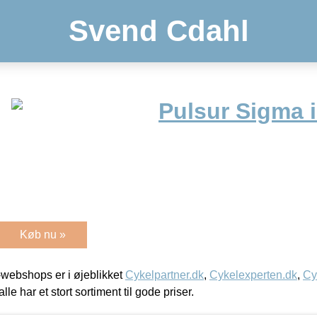
Svend Cdahl
Pulsur Sigma 
Køb nu »
webshops er i øjeblikket
Cykelpartner.dk
,
Cykelexperten.dk
,
Cy
alle har et stort sortiment til gode priser.