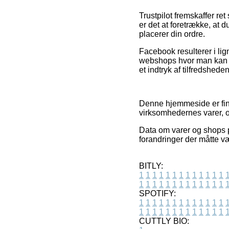
Trustpilot fremskaffer re
er det at foretrække, at
placerer din ordre.
Facebook resulterer i lig
webshops hvor man kan ne
et indtryk af tilfredshed
Denne hjemmeside er fina
virksomhedernes varer, o
Data om varer og shops på
forandringer der måtte væ
BITLY:
1
1
1
1
1
1
1
1
1
1
1
1
1
1
1
1
1
1
1
1
1
1
1
1
1
1
SPOTIFY:
1
1
1
1
1
1
1
1
1
1
1
1
1
1
1
1
1
1
1
1
1
1
1
1
1
1
CUTTLY BIO: