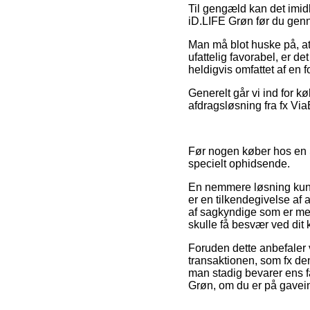
Til gengæld kan det imidl
iD.LIFE Grøn før du genn
Man må blot huske på, at 
ufattelig favorabel, er d
heldigvis omfattet af en 
Generelt går vi ind for k
afdragsløsning fra fx ViaB
Før nogen køber hos en 
specielt ophidsende.
En nemmere løsning kunn
er en tilkendegivelse af
af sagkyndige som er mege
skulle få besvær ved dit 
Foruden dette anbefaler 
transaktionen, som fx den
man stadig bevarer ens fa
Grøn, om du er på gavein