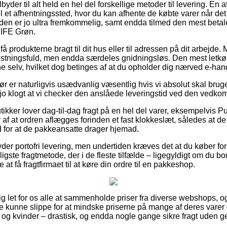
ilbyder til alt held en hel del forskellige metoder til levering. En
til et afhentningssted, hvor du kan afhente de købte varer når det
en er jo ultra fremkommelig, samt endda tilmed den mest betalel
LIFE Grøn.
få produkterne bragt til dit hus eller til adressen på dit arbejde.
tningsfuld, men endda særdeles gnidningsløs. Den mest letkøbt
ne selv, hvilket dog betinges af at du opholder dig nærved e-ha
r er naturligvis usædvanlig væsentlig hvis vi absolut skal bruge
 jo klogt at vi checker den anslåede leveringstid ved den vedk
tikker lover dag-til-dag fragt på en hel del varer, eksempelvis 
f at ordren aflægges forinden et fast klokkeslæt, således at de 
d for at de pakkeansatte drager hjemad.
der portofri levering, men undertiden kræves det at du køber for e
igste fragtmetode, der i de fleste tilfælde – ligegyldigt om du 
 at få fragtfirmaet til at køre din ordre til en pakkeshop.
g let for os alle at sammenholde priser fra diverse webshops, og d
e kunne slippe for at mindske priserne på mange af deres varer –
og kvinder – drastisk, og endda nogle gange sikre fragt uden g