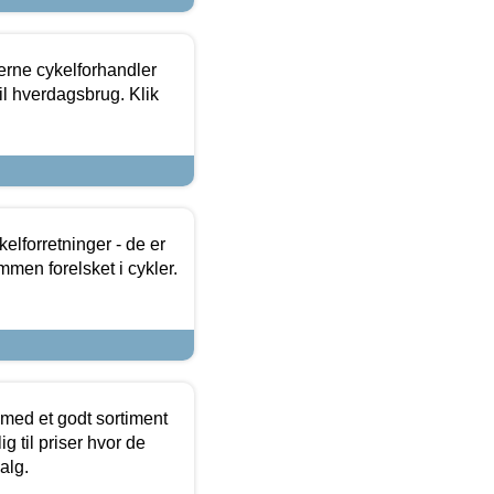
erne cykelforhandler
til hverdagsbrug. Klik
lforretninger - de er
mmen forelsket i cykler.
 med et godt sortiment
g til priser hvor de
alg.