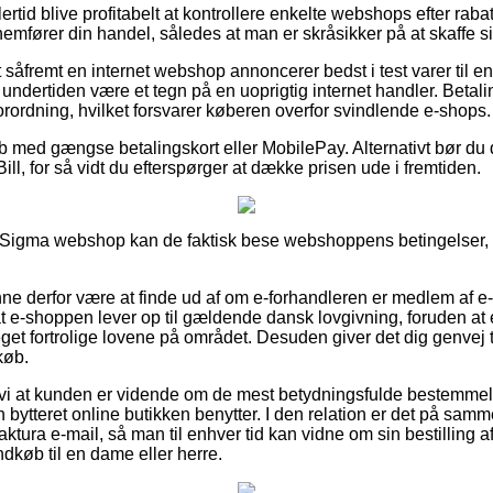
ertid blive profitabelt at kontrollere enkelte webshops efter rab
emfører din handel, således at man er skråsikker på at skaffe si
såfremt en internet webshop annoncerer bedst i test varer til e
et undertiden være et tegn på en uoprigtig internet handler. Betal
forordning, hvilket forsvarer køberen overfor svindlende e-shops.
øb med gængse betalingskort eller MobilePay. Alternativt bør du 
ill, for så vidt du efterspørger at dække prisen ude i fremtiden.
Sigma webshop kan de faktisk bese webshoppens betingelser, do
e derfor være at finde ud af om e-forhandleren er medlem af 
 at e-shoppen lever op til gældende dansk lovgivning, foruden a
t fortrolige lovene på området. Desuden giver det dig genvej til
køb.
vi at kunden er vidende om de mest betydningsfulde bestemmels
 bytteret online butikken benytter. I den relation er det på sam
ktura e-mail, så man til enhver tid kan vidne om sin bestilling 
dkøb til en dame eller herre.