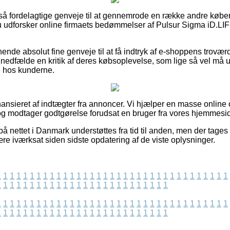
t så fordelagtige genveje til at gennemrode en række andre købe
 du udforsker online firmaets bedømmelser af Pulsur Sigma iD.LI
nende absolut fine genveje til at få indtryk af e-shoppens trovæ
dfælde en kritik af deres købsoplevelse, som lige så vel må ud
en hos kunderne.
nsieret af indtægter fra annoncer. Vi hjælper en masse online o
g modtager godtgørelse forudsat en bruger fra vores hjemmesid
 nettet i Danmark understøttes fra tid til anden, men der tages 
re iværksat siden sidste opdatering af de viste oplysninger.
1
1
1
1
1
1
1
1
1
1
1
1
1
1
1
1
1
1
1
1
1
1
1
1
1
1
1
1
1
1
1
1
1
1
1
1
1
1
1
1
1
1
1
1
1
1
1
1
1
1
1
1
1
1
1
1
1
1
1
1
1
1
1
1
1
1
1
1
1
1
1
1
1
1
1
1
1
1
1
1
1
1
1
1
1
1
1
1
1
1
1
1
1
1
1
1
1
1
1
1
1
1
1
1
1
1
1
1
1
1
1
1
1
1
1
1
1
1
1
1
1
1