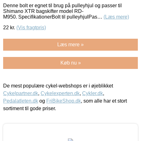
Denne bolt er egnet til brug på pulleyhjul og passer til
Shimano XTR bagskifter model RD-
M950. SpecifikationerBolt til pulleyhjulPas…
(Læs mere)
22
kr.
(Vis fragtpris)
Læs mere »
Køb nu »
De mest populære cykel-webshops er i øjeblikket
Cykelpartner.dk
,
Cykelexperten.dk
,
Cykler.dk
,
Pedalatleten.dk
og
FriBikeShop.dk
, som alle har et stort
sortiment til gode priser.