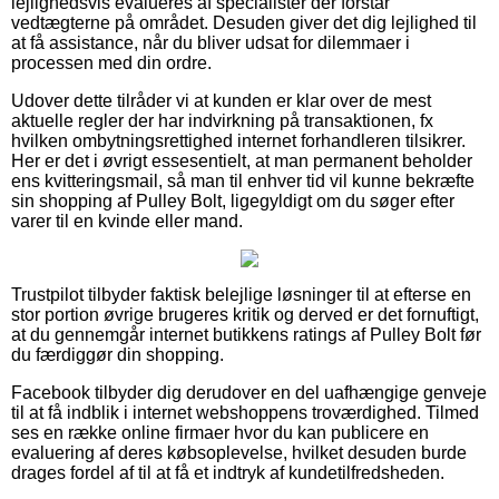
lejlighedsvis evalueres af specialister der forstår
vedtægterne på området. Desuden giver det dig lejlighed til
at få assistance, når du bliver udsat for dilemmaer i
processen med din ordre.
Udover dette tilråder vi at kunden er klar over de mest
aktuelle regler der har indvirkning på transaktionen, fx
hvilken ombytningsrettighed internet forhandleren tilsikrer.
Her er det i øvrigt essesentielt, at man permanent beholder
ens kvitteringsmail, så man til enhver tid vil kunne bekræfte
sin shopping af Pulley Bolt, ligegyldigt om du søger efter
varer til en kvinde eller mand.
Trustpilot tilbyder faktisk belejlige løsninger til at efterse en
stor portion øvrige brugeres kritik og derved er det fornuftigt,
at du gennemgår internet butikkens ratings af Pulley Bolt før
du færdiggør din shopping.
Facebook tilbyder dig derudover en del uafhængige genveje
til at få indblik i internet webshoppens troværdighed. Tilmed
ses en række online firmaer hvor du kan publicere en
evaluering af deres købsoplevelse, hvilket desuden burde
drages fordel af til at få et indtryk af kundetilfredsheden.