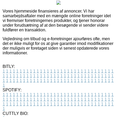
Vores hjemmeside finansieres af annoncer. Vi har
samarbejdsaftaler med en mængde online forretninger idet
vi fremviser forretningernes produkter, og tjener honorar
under forudsætning af at den besøgende vi sender videre
fuldfører en transaktion.
Vejledning om tilbud og e-forretninger ajourføres ofte, men
det er ikke muligt for os at give garantier imod modifikationer
der muligvis er foretaget siden vi senest opdaterede vores
informationer.
BITLY:
1
1
1
1
1
1
1
1
1
1
1
1
1
1
1
1
1
1
1
1
1
1
1
1
1
1
1
1
1
1
1
1
1
1
1
1
1
1
1
1
1
1
1
1
1
1
1
1
1
1
1
1
1
1
1
1
1
1
1
1
1
1
1
1
1
1
1
1
1
1
1
1
1
1
1
1
1
1
1
1
1
1
1
1
1
1
1
1
1
1
1
1
1
1
1
1
1
1
1
1
SPOTIFY:
1
1
1
1
1
1
1
1
1
1
1
1
1
1
1
1
1
1
1
1
1
1
1
1
1
1
1
1
1
1
1
1
1
1
1
1
1
1
1
1
1
1
1
1
1
1
1
1
1
1
1
1
1
1
1
1
1
1
1
1
1
1
1
1
1
1
1
1
1
1
1
1
1
1
1
1
1
1
1
1
1
1
1
1
1
1
1
1
1
1
1
1
1
1
1
1
1
1
1
1
CUTTLY BIO: