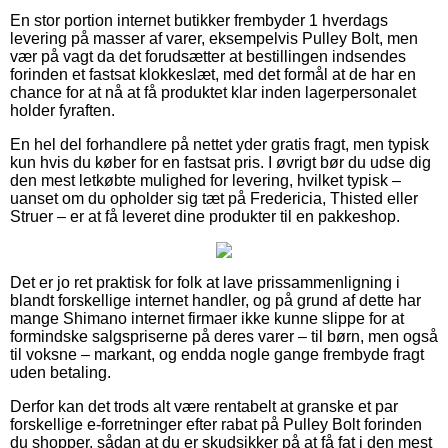
En stor portion internet butikker frembyder 1 hverdags
levering på masser af varer, eksempelvis Pulley Bolt, men
vær på vagt da det forudsætter at bestillingen indsendes
forinden et fastsat klokkeslæt, med det formål at de har en
chance for at nå at få produktet klar inden lagerpersonalet
holder fyraften.
En hel del forhandlere på nettet yder gratis fragt, men typisk
kun hvis du køber for en fastsat pris. I øvrigt bør du udse dig
den mest letkøbte mulighed for levering, hvilket typisk –
uanset om du opholder sig tæt på Fredericia, Thisted eller
Struer – er at få leveret dine produkter til en pakkeshop.
Det er jo ret praktisk for folk at lave prissammenligning i
blandt forskellige internet handler, og på grund af dette har
mange Shimano internet firmaer ikke kunne slippe for at
formindske salgspriserne på deres varer – til børn, men også
til voksne – markant, og endda nogle gange frembyde fragt
uden betaling.
Derfor kan det trods alt være rentabelt at granske et par
forskellige e-forretninger efter rabat på Pulley Bolt forinden
du shopper, sådan at du er skudsikker på at få fat i den mest