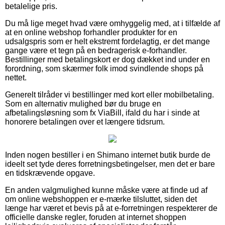
betalelige pris.
Du må lige meget hvad være omhyggelig med, at i tilfælde af
at en online webshop forhandler produkter for en
udsalgspris som er helt ekstremt fordelagtig, er det mange
gange være et tegn på en bedragerisk e-forhandler.
Bestillinger med betalingskort er dog dækket ind under en
forordning, som skærmer folk imod svindlende shops på
nettet.
Generelt tilråder vi bestillinger med kort eller mobilbetaling.
Som en alternativ mulighed bør du bruge en
afbetalingsløsning som fx ViaBill, ifald du har i sinde at
honorere betalingen over et længere tidsrum.
Inden nogen bestiller i en Shimano internet butik burde de
ideelt set tyde deres forretningsbetingelser, men det er bare
en tidskrævende opgave.
En anden valgmulighed kunne måske være at finde ud af
om online webshoppen er e-mærke tilsluttet, siden det
længe har været et bevis på at e-forretningen respekterer de
officielle danske regler, foruden at internet shoppen