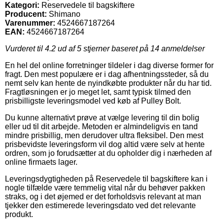
Kategori:
Reservedele til bagskiftere
Producent:
Shimano
Varenummer:
4524667187264
EAN:
4524667187264
Vurderet til
4.2
ud af 5 stjerner baseret på
14
anmeldelser
En hel del online forretninger tildeler i dag diverse former for
fragt. Den mest populære er i dag afhentningssteder, så du
nemt selv kan hente de nyindkøbte produkter når du har tid.
Fragtløsningen er jo meget let, samt typisk tilmed den
prisbilligste leveringsmodel ved køb af Pulley Bolt.
Du kunne alternativt prøve at vælge levering til din bolig
eller ud til dit arbejde. Metoden er almindeligvis en tand
mindre prisbillig, men derudover ultra fleksibel. Den mest
prisbevidste leveringsform vil dog altid være selv at hente
ordren, som jo forudsætter at du opholder dig i nærheden af
online firmaets lager.
Leveringsdygtigheden på Reservedele til bagskiftere kan i
nogle tilfælde være temmelig vital når du behøver pakken
straks, og i det øjemed er det forholdsvis relevant at man
tjekker den estimerede leveringsdato ved det relevante
produkt.