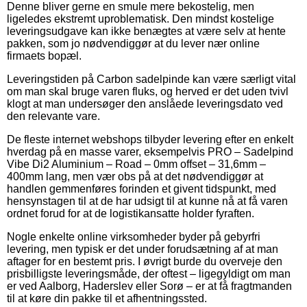
Denne bliver gerne en smule mere bekostelig, men
ligeledes ekstremt uproblematisk. Den mindst kostelige
leveringsudgave kan ikke benægtes at være selv at hente
pakken, som jo nødvendiggør at du lever nær online
firmaets bopæl.
Leveringstiden på Carbon sadelpinde kan være særligt vital
om man skal bruge varen fluks, og herved er det uden tvivl
klogt at man undersøger den anslåede leveringsdato ved
den relevante vare.
De fleste internet webshops tilbyder levering efter en enkelt
hverdag på en masse varer, eksempelvis PRO – Sadelpind
Vibe Di2 Aluminium – Road – 0mm offset – 31,6mm –
400mm lang, men vær obs på at det nødvendiggør at
handlen gemmenføres forinden et givent tidspunkt, med
hensynstagen til at de har udsigt til at kunne nå at få varen
ordnet forud for at de logistikansatte holder fyraften.
Nogle enkelte online virksomheder byder på gebyrfri
levering, men typisk er det under forudsætning af at man
aftager for en bestemt pris. I øvrigt burde du overveje den
prisbilligste leveringsmåde, der oftest – ligegyldigt om man
er ved Aalborg, Haderslev eller Sorø – er at få fragtmanden
til at køre din pakke til et afhentningssted.