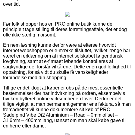
over tid.
Før folk shopper hos en PRO online butik kunne de
principielt tage stilling til deres forretningsaftale, det er dog
ofte ikke særlig morsomt.
En nem løsning kunne derfor være at efterse hvorvidt
internet webshoppen er e-mærke tilsluttet, hvilket længe har
været en erklæring om at internet selskabet følger dansk
lovgivning, samt at e-firmaet løbende kontrolleres af
sagkyndige der forstår vilkårene. Dette er en god lejlighed til
opbakning, for så vidt du skulle få vanskeligheder i
forbindelse med din shopping.
Tillige er det klogt at køber er obs på de mest essentielle
bestemmelser der har indvirkning på ordren, eksempelvis
hvilken bytteret online virksomheden lover. Derfor er det
tillige vigtigt, at man permanent gemmer ens faktura, så man
fremadrettet vil kunne dokumentere sit køb af PRO –
Sadelpind Vibe Di2 Aluminium – Road – 0mm offset –
31,6mm – 400mm lang, uanset om man skal købe gave til
en herre eller dame.