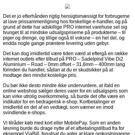
Det er jo efterhånden rigtig hensigtsmæssigt for forbrugerne
at lave prissammenligning hos forskellige e-handler, og på
grund af dette har adskillige PRO internet varehuse set sig
tvunget til at mindske udsalgspriserne på produkterne – til
piger og drenge, og tillige også til voksne – en hel del, og
endda nogle gange præstere levering uden gebyr.
Det kan dog imidlertid være tiden værd at eftergå en række
internet outlets efter tilbud på PRO – Sadelpind Vibe Di2
Aluminium – Road – 0mm offset – 31,6mm – 400mm lang
forinden du handler, sådan at du er skudsikker på at
modtage den mindst kostelige pris.
Du bør ikke desto mindre ikke undervurdere, at ifald en
online webshop sælger deres varer for en udsalgspris som
kan virke utrolig overkommelig, så burde det ofte være en
indikator for en bedragerisk e-shop. Kortbetalinger er
imidlertid en del af en vedtægt, som værner en imod
svindlende e-shops.
Vi tilråder køb med kort eller MobilePay. Som en anden
løsning burde du drage nytte af et afbetalingstilbud fra for
eksempel ViaBill, forudsat du agter at klare omkostningerne