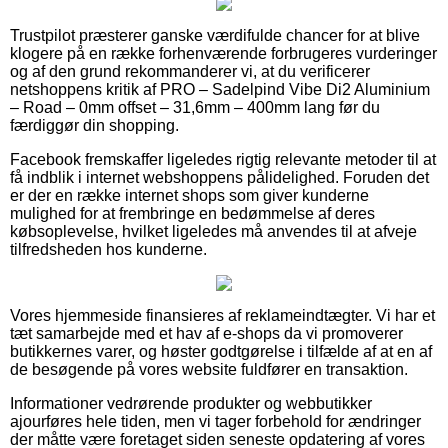
Trustpilot præsterer ganske værdifulde chancer for at blive
klogere på en række forhenværende forbrugeres vurderinger
og af den grund rekommanderer vi, at du verificerer
netshoppens kritik af PRO – Sadelpind Vibe Di2 Aluminium
– Road – 0mm offset – 31,6mm – 400mm lang før du
færdiggør din shopping.
Facebook fremskaffer ligeledes rigtig relevante metoder til at
få indblik i internet webshoppens pålidelighed. Foruden det
er der en række internet shops som giver kunderne
mulighed for at frembringe en bedømmelse af deres
købsoplevelse, hvilket ligeledes må anvendes til at afveje
tilfredsheden hos kunderne.
Vores hjemmeside finansieres af reklameindtægter. Vi har et
tæt samarbejde med et hav af e-shops da vi promoverer
butikkernes varer, og høster godtgørelse i tilfælde af at en af
de besøgende på vores website fuldfører en transaktion.
Informationer vedrørende produkter og webbutikker
ajourføres hele tiden, men vi tager forbehold for ændringer
der måtte være foretaget siden seneste opdatering af vores