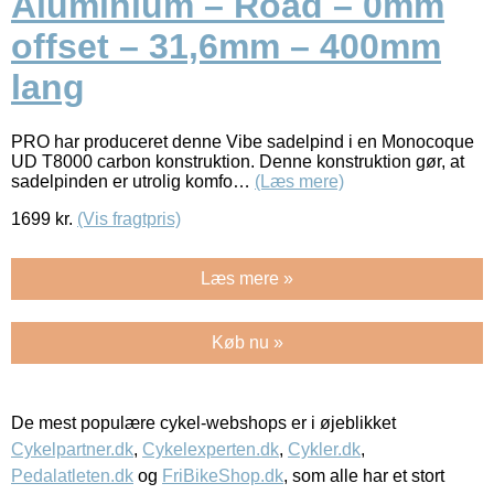
Aluminium – Road – 0mm
offset – 31,6mm – 400mm
lang
PRO har produceret denne Vibe sadelpind i en Monocoque
UD T8000 carbon konstruktion. Denne konstruktion gør, at
sadelpinden er utrolig komfo…
(Læs mere)
1699
kr.
(Vis fragtpris)
Læs mere »
Køb nu »
De mest populære cykel-webshops er i øjeblikket
Cykelpartner.dk
,
Cykelexperten.dk
,
Cykler.dk
,
Pedalatleten.dk
og
FriBikeShop.dk
, som alle har et stort