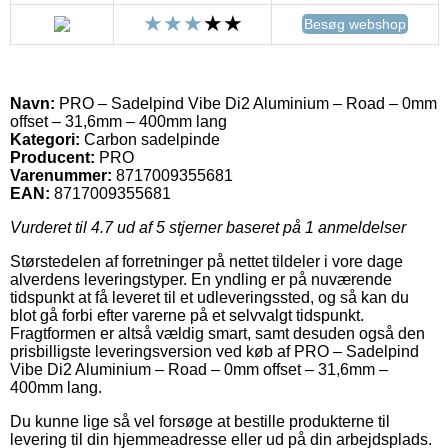
Besøg webshop
Navn:
PRO – Sadelpind Vibe Di2 Aluminium – Road – 0mm
offset – 31,6mm – 400mm lang
Kategori:
Carbon sadelpinde
Producent:
PRO
Varenummer:
8717009355681
EAN:
8717009355681
Vurderet til
4.7
ud af 5 stjerner baseret på
1
anmeldelser
Størstedelen af forretninger på nettet tildeler i vore dage
alverdens leveringstyper. En yndling er på nuværende
tidspunkt at få leveret til et udleveringssted, og så kan du
blot gå forbi efter varerne på et selvvalgt tidspunkt.
Fragtformen er altså vældig smart, samt desuden også den
prisbilligste leveringsversion ved køb af PRO – Sadelpind
Vibe Di2 Aluminium – Road – 0mm offset – 31,6mm –
400mm lang.
Du kunne lige så vel forsøge at bestille produkterne til
levering til din hjemmeadresse eller ud på din arbejdsplads.