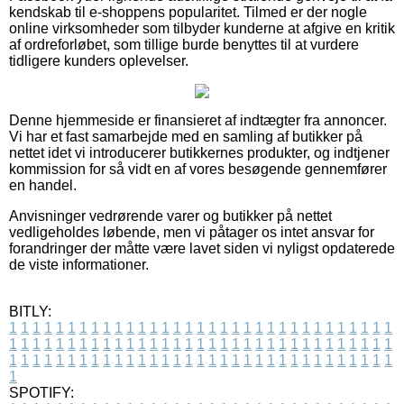
kendskab til e-shoppens popularitet. Tilmed er der nogle
online virksomheder som tilbyder kunderne at afgive en kritik
af ordreforløbet, som tillige burde benyttes til at vurdere
tidligere kunders oplevelser.
Denne hjemmeside er finansieret af indtægter fra annoncer.
Vi har et fast samarbejde med en samling af butikker på
nettet idet vi introducerer butikkernes produkter, og indtjener
kommission for så vidt en af vores besøgende gennemfører
en handel.
Anvisninger vedrørende varer og butikker på nettet
vedligeholdes løbende, men vi påtager os intet ansvar for
forandringer der måtte være lavet siden vi nyligst opdaterede
de viste informationer.
BITLY:
1
1
1
1
1
1
1
1
1
1
1
1
1
1
1
1
1
1
1
1
1
1
1
1
1
1
1
1
1
1
1
1
1
1
1
1
1
1
1
1
1
1
1
1
1
1
1
1
1
1
1
1
1
1
1
1
1
1
1
1
1
1
1
1
1
1
1
1
1
1
1
1
1
1
1
1
1
1
1
1
1
1
1
1
1
1
1
1
1
1
1
1
1
1
1
1
1
1
1
1
SPOTIFY: