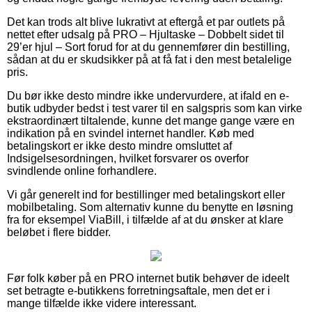
Det kan trods alt blive lukrativt at eftergå et par outlets på
nettet efter udsalg på PRO – Hjultaske – Dobbelt sidet til
29’er hjul – Sort forud for at du gennemfører din bestilling,
sådan at du er skudsikker på at få fat i den mest betalelige
pris.
Du bør ikke desto mindre ikke undervurdere, at ifald en e-
butik udbyder bedst i test varer til en salgspris som kan virke
ekstraordinært tiltalende, kunne det mange gange være en
indikation på en svindel internet handler. Køb med
betalingskort er ikke desto mindre omsluttet af
Indsigelsesordningen, hvilket forsvarer os overfor
svindlende online forhandlere.
Vi går generelt ind for bestillinger med betalingskort eller
mobilbetaling. Som alternativ kunne du benytte en løsning
fra for eksempel ViaBill, i tilfælde af at du ønsker at klare
beløbet i flere bidder.
Før folk køber på en PRO internet butik behøver de ideelt
set betragte e-butikkens forretningsaftale, men det er i
mange tilfælde ikke videre interessant.