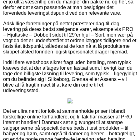
er jo ultra væsentlig om du mangler din pakke nu og her, så
derfor er det skam passende at man besigtiger det
forventede leveringstidspunkt ved den relevante vare.
Adskillige forretninger på nettet præsterer dag-til-dag
levering på deres bedst sælgende varer, eksempelvis PRO
– Hjultaske – Dobbelt sidet til 29’er hjul – Sort, men vær på
vagt da det er underforstået at ordren lægges tidligere end et
fastslået tidspunkt, således at de kan nå at få produkterne
skippet afsted forinden logistikpersonalet drager hjemad.
Indtil flere webshops sikrer fragt uden betaling, men typisk
kræves det at der aftages for en fastsat sum. I øvrigt kan du
tage den billigste løsning til levering, som typisk – ligegyldigt
om du befinder sig i Silkeborg, Grenaa eller Assens – vil
blive at få fragtfirmaet til at køre din ordre til et
udleveringssted.
Det er ultra nemt for folk at sammenholde priser i blandt
forskellige online forhandlere, og til tak har masser af PRO
internet handler i Danmark set sig tvunget til at stampe
salgspriserne på specielt deres bedst i test produkter – til
babyer og børn, samt også til damer og herrer – betragteligt,
og endda nogle gange frembyde levering uden betaling.