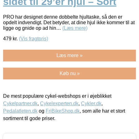
sidet til 29’er hjul – Sort
PRO har designet denne dobbelte hjultaske, så den er
opdelt indvendigt. Det betyder, at dine hjul ikke kommer til at
ligge og gnide op ad hin…
(Læs mere)
479
kr.
(Vis fragtpris)
Læs mere »
Køb nu »
De mest populære cykel-webshops er i øjeblikket
Cykelpartner.dk
,
Cykelexperten.dk
,
Cykler.dk
,
Pedalatleten.dk
og
FriBikeShop.dk
, som alle har et stort
sortiment til gode priser.