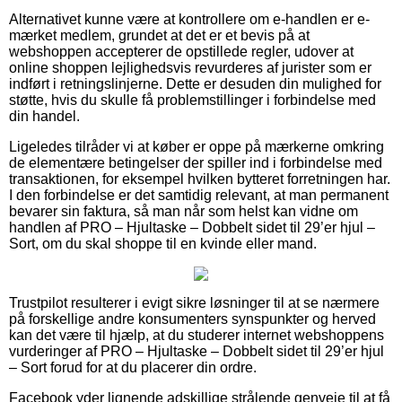
Alternativet kunne være at kontrollere om e-handlen er e-
mærket medlem, grundet at det er et bevis på at
webshoppen accepterer de opstillede regler, udover at
online shoppen lejlighedsvis revurderes af jurister som er
indført i retningslinjerne. Dette er desuden din mulighed for
støtte, hvis du skulle få problemstillinger i forbindelse med
din handel.
Ligeledes tilråder vi at køber er oppe på mærkerne omkring
de elementære betingelser der spiller ind i forbindelse med
transaktionen, for eksempel hvilken bytteret forretningen har.
I den forbindelse er det samtidig relevant, at man permanent
bevarer sin faktura, så man når som helst kan vidne om
handlen af PRO – Hjultaske – Dobbelt sidet til 29’er hjul –
Sort, om du skal shoppe til en kvinde eller mand.
Trustpilot resulterer i evigt sikre løsninger til at se nærmere
på forskellige andre konsumenters synspunkter og herved
kan det være til hjælp, at du studerer internet webshoppens
vurderinger af PRO – Hjultaske – Dobbelt sidet til 29’er hjul
– Sort forud for at du placerer din ordre.
Facebook yder lignende adskillige strålende genveje til at få