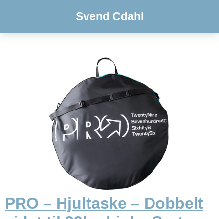
Svend Cdahl
PRO – Hjultaske – Dobbelt