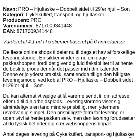
Navn:
PRO – Hjultaske – Dobbelt sidet til 29’er hjul – Sort
Kategori:
Cykelkuffert, transport- og hjultasker
Producent:
PRO
Varenummer:
8717009341448
EAN:
8717009341448
Vurderet til
4.1
ud af 5 stjerner baseret på
6
anmeldelser
De fleste online shops tildeler nu til dags et hav af forskellige
leveringsformer. En sikker vinder er nu om dage
pakkeshoppen, fordi det giver dig fuld fleksibilitet til at hente
de bestilte produkter når det passer ind i din kalender.
Denne er jo yderst praktisk, samt endda tillige den billigste
leveringsmodel ved køb af PRO – Hjultaske – Dobbelt sidet
til 29’er hjul – Sort.
Du kan alternativt vælge at få varerne sendt til din adresse
eller ud til din arbejdsplads. Leveringsformen viser sig
almindeligvis en tand mindre prisbillig, men ydermere
usædvanlig simpel. Den prisbilligste form for levering er
uden tvivl at hente pakken selv, men den løsning forudsætter
at du fysisk befinder dig nær webshoppens bopæl.
Antal dages levering på Cykelkuffert, transport- og hjultasker