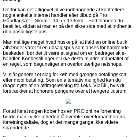
Derfor kan det alligevel blive indbringende at kontrollere
nogle enkelte internet handler efter tilbud på Pro
Håndtagsæt – Skum – 34,5 x 133mm – Sort forinden du
bestiller, sådan at man er på den sikre side med at indhente
den prisbilligste pris.
Man må lige meget hvad huske på, at ifald en online butik
afhænder varer til en udsalgspris som anses for hamrende
beskeden, bør det tit være et signal om en bedragerisk e-
handler. Kortbestillinger er ikke desto mindre indbefattet af
en regel, som begunstiger en overfor uærlige netshops.
Vi slår generelt et slag for køb med gængse betalingskort
eller mobilbetaling. Som en alternativ mulighed kan du
drage nytte af en afdragsløsning fra f.eks. ViaBill, hvis du
foretrækker at honorere pengene over et længere tidsrum.
Forud for at nogen køber hos en PRO online forretning
burde man i virkeligheden få overblik over forhandlerens
forretningsaftale, dog er det mange gange ikke videre
spændende.