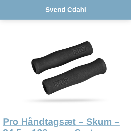
Svend Cdahl
Pro Håndtagsæt – Skum –