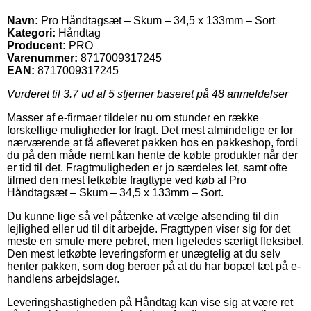
Navn:
Pro Håndtagsæt – Skum – 34,5 x 133mm – Sort
Kategori:
Håndtag
Producent:
PRO
Varenummer:
8717009317245
EAN:
8717009317245
Vurderet til
3.7
ud af 5 stjerner baseret på
48
anmeldelser
Masser af e-firmaer tildeler nu om stunder en række
forskellige muligheder for fragt. Det mest almindelige er for
nærværende at få afleveret pakken hos en pakkeshop, fordi
du på den måde nemt kan hente de købte produkter når der
er tid til det. Fragtmuligheden er jo særdeles let, samt ofte
tilmed den mest letkøbte fragttype ved køb af Pro
Håndtagsæt – Skum – 34,5 x 133mm – Sort.
Du kunne lige så vel påtænke at vælge afsending til din
lejlighed eller ud til dit arbejde. Fragttypen viser sig for det
meste en smule mere pebret, men ligeledes særligt fleksibel.
Den mest letkøbte leveringsform er unægtelig at du selv
henter pakken, som dog beroer på at du har bopæl tæt på e-
handlens arbejdslager.
Leveringshastigheden på Håndtag kan vise sig at være ret