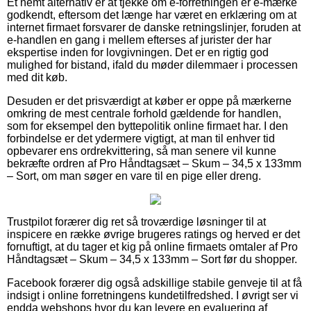
Et nemt alternativ er at tjekke om e-forretningen er e-mærke
godkendt, eftersom det længe har været en erklæring om at
internet firmaet forsvarer de danske retningslinjer, foruden at
e-handlen en gang i mellem efterses af jurister der har
ekspertise inden for lovgivningen. Det er en rigtig god
mulighed for bistand, ifald du møder dilemmaer i processen
med dit køb.
Desuden er det prisværdigt at køber er oppe på mærkerne
omkring de mest centrale forhold gældende for handlen,
som for eksempel den byttepolitik online firmaet har. I den
forbindelse er det ydermere vigtigt, at man til enhver tid
opbevarer ens ordrekvittering, så man senere vil kunne
bekræfte ordren af Pro Håndtagsæt – Skum – 34,5 x 133mm
– Sort, om man søger en vare til en pige eller dreng.
Trustpilot forærer dig ret så troværdige løsninger til at
inspicere en række øvrige brugeres ratings og herved er det
fornuftigt, at du tager et kig på online firmaets omtaler af Pro
Håndtagsæt – Skum – 34,5 x 133mm – Sort før du shopper.
Facebook forærer dig også adskillige stabile genveje til at få
indsigt i online forretningens kundetilfredshed. I øvrigt ser vi
endda webshops hvor du kan levere en evaluering af