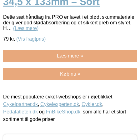
34,5 x 133mm – Sort
Dette sæt håndtag fra PRO er lavet i et blødt skummateriale
der giver god stødabsorbering og et sikkert greb om styret.
H…
(Læs mere)
79
kr.
(Vis fragtpris)
Læs mere »
Køb nu »
De mest populære cykel-webshops er i øjeblikket
Cykelpartner.dk
,
Cykelexperten.dk
,
Cykler.dk
,
Pedalatleten.dk
og
FriBikeShop.dk
, som alle har et stort
sortiment til gode priser.