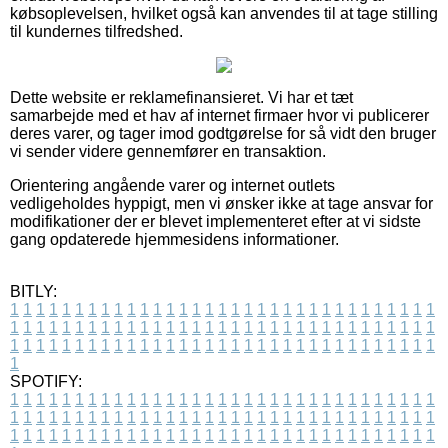
købsoplevelsen, hvilket også kan anvendes til at tage stilling
til kundernes tilfredshed.
Dette website er reklamefinansieret. Vi har et tæt
samarbejde med et hav af internet firmaer hvor vi publicerer
deres varer, og tager imod godtgørelse for så vidt den bruger
vi sender videre gennemfører en transaktion.
Orientering angående varer og internet outlets
vedligeholdes hyppigt, men vi ønsker ikke at tage ansvar for
modifikationer der er blevet implementeret efter at vi sidste
gang opdaterede hjemmesidens informationer.
BITLY:
1
1
1
1
1
1
1
1
1
1
1
1
1
1
1
1
1
1
1
1
1
1
1
1
1
1
1
1
1
1
1
1
1
1
1
1
1
1
1
1
1
1
1
1
1
1
1
1
1
1
1
1
1
1
1
1
1
1
1
1
1
1
1
1
1
1
1
1
1
1
1
1
1
1
1
1
1
1
1
1
1
1
1
1
1
1
1
1
1
1
1
1
1
1
1
1
1
1
1
1
SPOTIFY:
1
1
1
1
1
1
1
1
1
1
1
1
1
1
1
1
1
1
1
1
1
1
1
1
1
1
1
1
1
1
1
1
1
1
1
1
1
1
1
1
1
1
1
1
1
1
1
1
1
1
1
1
1
1
1
1
1
1
1
1
1
1
1
1
1
1
1
1
1
1
1
1
1
1
1
1
1
1
1
1
1
1
1
1
1
1
1
1
1
1
1
1
1
1
1
1
1
1
1