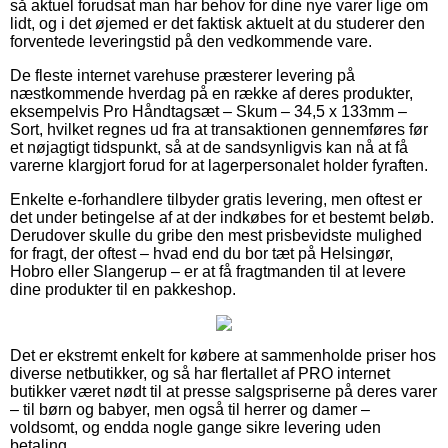
så aktuel forudsat man har behov for dine nye varer lige om
lidt, og i det øjemed er det faktisk aktuelt at du studerer den
forventede leveringstid på den vedkommende vare.
De fleste internet varehuse præsterer levering på
næstkommende hverdag på en række af deres produkter,
eksempelvis Pro Håndtagsæt – Skum – 34,5 x 133mm –
Sort, hvilket regnes ud fra at transaktionen gennemføres før
et nøjagtigt tidspunkt, så at de sandsynligvis kan nå at få
varerne klargjort forud for at lagerpersonalet holder fyraften.
Enkelte e-forhandlere tilbyder gratis levering, men oftest er
det under betingelse af at der indkøbes for et bestemt beløb.
Derudover skulle du gribe den mest prisbevidste mulighed
for fragt, der oftest – hvad end du bor tæt på Helsingør,
Hobro eller Slangerup – er at få fragtmanden til at levere
dine produkter til en pakkeshop.
Det er ekstremt enkelt for købere at sammenholde priser hos
diverse netbutikker, og så har flertallet af PRO internet
butikker været nødt til at presse salgspriserne på deres varer
– til børn og babyer, men også til herrer og damer –
voldsomt, og endda nogle gange sikre levering uden
betaling.