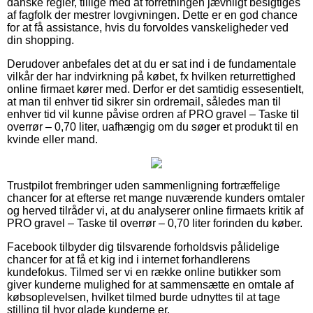
danske regler, tillige med at forretningen jævnligt besigtiges
af fagfolk der mestrer lovgivningen. Dette er en god chance
for at få assistance, hvis du forvoldes vanskeligheder ved
din shopping.
Derudover anbefales det at du er sat ind i de fundamentale
vilkår der har indvirkning på købet, fx hvilken returrettighed
online firmaet kører med. Derfor er det samtidig essesentielt,
at man til enhver tid sikrer sin ordremail, således man til
enhver tid vil kunne påvise ordren af PRO gravel – Taske til
overrør – 0,70 liter, uafhængig om du søger et produkt til en
kvinde eller mand.
Trustpilot frembringer uden sammenligning fortræffelige
chancer for at efterse ret mange nuværende kunders omtaler
og herved tilråder vi, at du analyserer online firmaets kritik af
PRO gravel – Taske til overrør – 0,70 liter forinden du køber.
Facebook tilbyder dig tilsvarende forholdsvis pålidelige
chancer for at få et kig ind i internet forhandlerens
kundefokus. Tilmed ser vi en række online butikker som
giver kunderne mulighed for at sammensætte en omtale af
købsoplevelsen, hvilket tilmed burde udnyttes til at tage
stilling til hvor glade kunderne er.