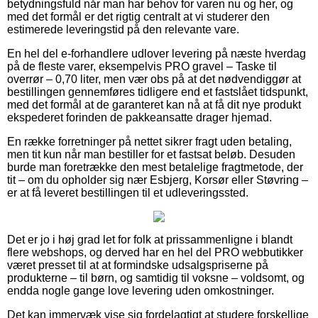
betydningsfuld når man har behov for varen nu og her, og
med det formål er det rigtig centralt at vi studerer den
estimerede leveringstid på den relevante vare.
En hel del e-forhandlere udlover levering på næste hverdag
på de fleste varer, eksempelvis PRO gravel – Taske til
overrør – 0,70 liter, men vær obs på at det nødvendiggør at
bestillingen gennemføres tidligere end et fastslået tidspunkt,
med det formål at de garanteret kan nå at få dit nye produkt
ekspederet forinden de pakkeansatte drager hjemad.
En række forretninger på nettet sikrer fragt uden betaling,
men tit kun når man bestiller for et fastsat beløb. Desuden
burde man foretrække den mest betalelige fragtmetode, der
tit – om du opholder sig nær Esbjerg, Korsør eller Støvring –
er at få leveret bestillingen til et udleveringssted.
Det er jo i høj grad let for folk at prissammenligne i blandt
flere webshops, og derved har en hel del PRO webbutikker
været presset til at at formindske udsalgspriserne på
produkterne – til børn, og samtidig til voksne – voldsomt, og
endda nogle gange love levering uden omkostninger.
Det kan immervæk vise sig fordelagtigt at studere forskellige