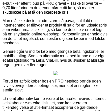
e-butikker efter tilbud på PRO gravel – Taske til overrør –
0,70 liter forinden du gennemfører dit køb, så man er
skudsikker på at få den skarpeste pris.
Man må ikke desto mindre være så påvagt, at ifald en
internet handler tilbyder et produkt til salg for en udsalgspris
som virker urealistisk billig, så kunne det ofte være et tegn
på en snydagtig online webshop. Kortbetalinger er heldigvis
en del af et regelsæt, som bistår dig som køber imod falske
netshops.
Generelt går vi ind for køb med gængse betalingskort eller
mobilbetaling. Som en alternativ mulighed kunne du vælge
et afdragstilbud fra f.eks. ViaBill, hvis du ønsker at afdrage
regningen over flere uger.
Forud for at folk køber hos en PRO netshop bør de uden
tvivl overveje deres betingelser, men det er i reglen ikke
særlig sjovt.
Et nemt alternativ kunne være at bemærke hvorvidt internet
selskabet er e-mærke tilsluttet, som kan være en
tilkendegivelse af at e-firmaet accepterer de gældende