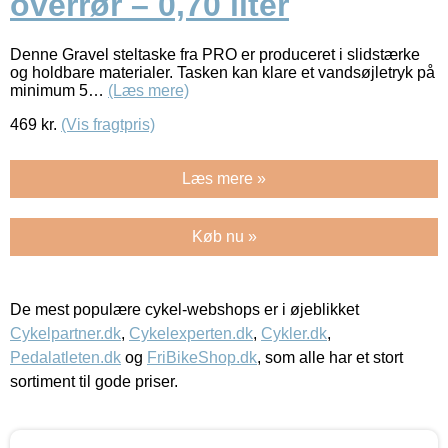
overrør – 0,70 liter
Denne Gravel steltaske fra PRO er produceret i slidstærke
og holdbare materialer. Tasken kan klare et vandsøjletryk på
minimum 5…
(Læs mere)
469
kr.
(Vis fragtpris)
Læs mere »
Køb nu »
De mest populære cykel-webshops er i øjeblikket
Cykelpartner.dk
,
Cykelexperten.dk
,
Cykler.dk
,
Pedalatleten.dk
og
FriBikeShop.dk
, som alle har et stort
sortiment til gode priser.