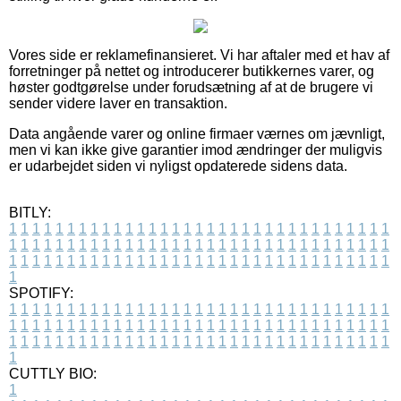
Vores side er reklamefinansieret. Vi har aftaler med et hav af
forretninger på nettet og introducerer butikkernes varer, og
høster godtgørelse under forudsætning af at de brugere vi
sender videre laver en transaktion.
Data angående varer og online firmaer værnes om jævnligt,
men vi kan ikke give garantier imod ændringer der muligvis
er udarbejdet siden vi nyligst opdaterede sidens data.
BITLY:
1
1
1
1
1
1
1
1
1
1
1
1
1
1
1
1
1
1
1
1
1
1
1
1
1
1
1
1
1
1
1
1
1
1
1
1
1
1
1
1
1
1
1
1
1
1
1
1
1
1
1
1
1
1
1
1
1
1
1
1
1
1
1
1
1
1
1
1
1
1
1
1
1
1
1
1
1
1
1
1
1
1
1
1
1
1
1
1
1
1
1
1
1
1
1
1
1
1
1
1
SPOTIFY:
1
1
1
1
1
1
1
1
1
1
1
1
1
1
1
1
1
1
1
1
1
1
1
1
1
1
1
1
1
1
1
1
1
1
1
1
1
1
1
1
1
1
1
1
1
1
1
1
1
1
1
1
1
1
1
1
1
1
1
1
1
1
1
1
1
1
1
1
1
1
1
1
1
1
1
1
1
1
1
1
1
1
1
1
1
1
1
1
1
1
1
1
1
1
1
1
1
1
1
1
CUTTLY BIO:
1