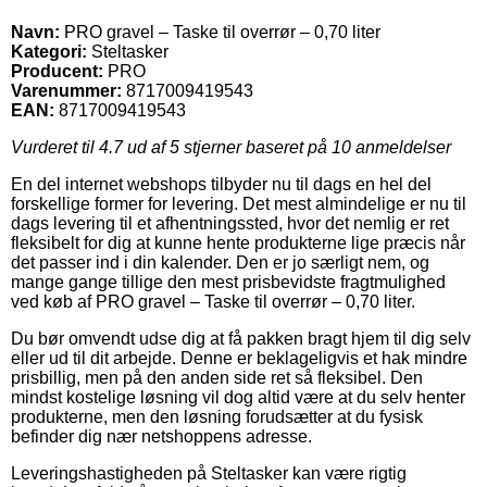
Navn:
PRO gravel – Taske til overrør – 0,70 liter
Kategori:
Steltasker
Producent:
PRO
Varenummer:
8717009419543
EAN:
8717009419543
Vurderet til
4.7
ud af 5 stjerner baseret på
10
anmeldelser
En del internet webshops tilbyder nu til dags en hel del
forskellige former for levering. Det mest almindelige er nu til
dags levering til et afhentningssted, hvor det nemlig er ret
fleksibelt for dig at kunne hente produkterne lige præcis når
det passer ind i din kalender. Den er jo særligt nem, og
mange gange tillige den mest prisbevidste fragtmulighed
ved køb af PRO gravel – Taske til overrør – 0,70 liter.
Du bør omvendt udse dig at få pakken bragt hjem til dig selv
eller ud til dit arbejde. Denne er beklageligvis et hak mindre
prisbillig, men på den anden side ret så fleksibel. Den
mindst kostelige løsning vil dog altid være at du selv henter
produkterne, men den løsning forudsætter at du fysisk
befinder dig nær netshoppens adresse.
Leveringshastigheden på Steltasker kan være rigtig