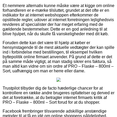
Et nemmere alternativ kunne måske være at kigge om online
forhandleren er e-mærke tilsluttet, grundet at det ofte er en
indikator for at internet webshoppen efterkommer de
opstillede regler, udover at internet forretningen lejlighedsvis
revideres af specialister der har meget erfaring med de
gældende bestemmelser. Dette er en god anledning til at
blive hjulpet, når du skulle få vanskeligheder med dit køb.
Foruden dette kan det være til hjælp at køber er
hensynstagende til de mest aktuelle vedtægter der kan spille
ind i forbindelse med bestillingen, til eksempel hvilken
byttepolitik online firmaet anvender. På grund af dette er det
på samme måde vigtigt, at man stadig sikrer ens faktura, så
man altid kan vidne om sin ordre af PRO – Flaske – 800ml –
Sort, uafhængig om man er herre eller dame.
Trustpilot tilbyder dig de facto hæderlige chancer for at
kontrollere en række andre brugeres opfattelser og derved er
det at foretrække, at du betragter internet firmaets kritik af
PRO – Flaske – 800ml – Sort forud for at du shopper.
Facebook frembringer tilsvarende adskillige anstændige
metoder til at få en idé om online shoppens pålidelighed.