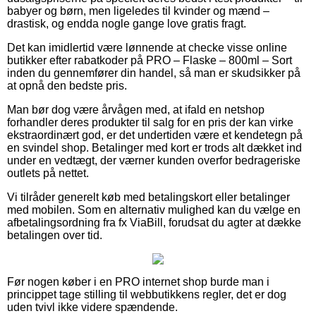
babyer og børn, men ligeledes til kvinder og mænd –
drastisk, og endda nogle gange love gratis fragt.
Det kan imidlertid være lønnende at checke visse online
butikker efter rabatkoder på PRO – Flaske – 800ml – Sort
inden du gennemfører din handel, så man er skudsikker på
at opnå den bedste pris.
Man bør dog være årvågen med, at ifald en netshop
forhandler deres produkter til salg for en pris der kan virke
ekstraordinært god, er det undertiden være et kendetegn på
en svindel shop. Betalinger med kort er trods alt dækket ind
under en vedtægt, der værner kunden overfor bedrageriske
outlets på nettet.
Vi tilråder generelt køb med betalingskort eller betalinger
med mobilen. Som en alternativ mulighed kan du vælge en
afbetalingsordning fra fx ViaBill, forudsat du agter at dække
betalingen over tid.
Før nogen køber i en PRO internet shop burde man i
princippet tage stilling til webbutikkens regler, det er dog
uden tvivl ikke videre spændende.