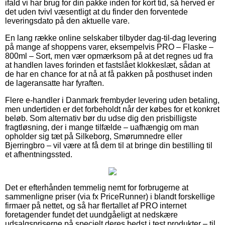
ifald vi har brug for din pakke inden for kort tid, så herved er
det uden tvivl væsentligt at du finder den forventede
leveringsdato på den aktuelle vare.
En lang række online selskaber tilbyder dag-til-dag levering
på mange af shoppens varer, eksempelvis PRO – Flaske –
800ml – Sort, men vær opmærksom på at det regnes ud fra
at handlen laves forinden et fastslået klokkeslæt, sådan at
de har en chance for at nå at få pakken på posthuset inden
de lageransatte har fyraften.
Flere e-handler i Danmark frembyder levering uden betaling,
men undertiden er det forbeholdt når der købes for et konkret
beløb. Som alternativ bør du udse dig den prisbilligste
fragtløsning, der i mange tilfælde – uafhængig om man
opholder sig tæt på Silkeborg, Smørumnedre eller
Bjerringbro – vil være at få dem til at bringe din bestilling til
et afhentningssted.
Det er efterhånden temmelig nemt for forbrugerne at
sammenligne priser (via fx PriceRunner) i blandt forskellige
firmaer på nettet, og så har flertallet af PRO internet
foretagender fundet det uundgåeligt at nedskære
udsalgspriserne på specielt deres bedst i test produkter – til