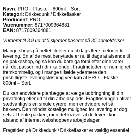
Navn:
PRO – Flaske – 800ml – Sort
Kategori:
Drikkedunk / Drikkeflasker
Producent:
PRO
Varenummer:
8717009364881
EAN:
8717009364881
Vurderet til
3.9
ud af 5 stjerner baseret på
35
anmeldelser
Mange shops på nettet tildeler nu til dags flere metoder til
levering. En af de mest benyttede er nu til dags at afsende til
en pakkeshop, og så kan du bare gå forbi efter dine varer
når det passer ind i din kalender. Fragtmetoden er nemlig ret
fremkommelig, og i mange tilfælde ydermere den
prisbilligste leveringsløsning ved køb af PRO – Flaske –
800ml – Sort.
Du kan endvidere planlægge at vælge udbringning til din
privatbolig eller ud til din arbejdsplads. Fragtløsningen bliver
sædvanligvis en smule dyrere, men endvidere ret så
bekvem. Den mindst kostelige mulighed for levering er dog
selv at hente pakken, men det kræver at du lever i kort
afstand af internet webshoppens arbejdslager.
Fragttiden på Drikkedunk / Drikkeflasker er vældig essentiel