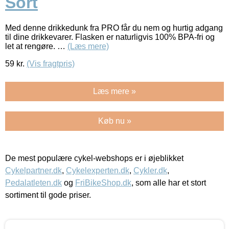
Sort
Med denne drikkedunk fra PRO får du nem og hurtig adgang
til dine drikkevarer. Flasken er naturligvis 100% BPA-fri og
let at rengøre. …
(Læs mere)
59
kr.
(Vis fragtpris)
Læs mere »
Køb nu »
De mest populære cykel-webshops er i øjeblikket
Cykelpartner.dk
,
Cykelexperten.dk
,
Cykler.dk
,
Pedalatleten.dk
og
FriBikeShop.dk
, som alle har et stort
sortiment til gode priser.