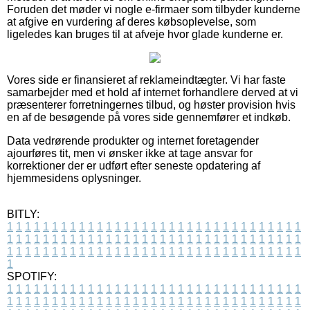
Foruden det møder vi nogle e-firmaer som tilbyder kunderne
at afgive en vurdering af deres købsoplevelse, som
ligeledes kan bruges til at afveje hvor glade kunderne er.
Vores side er finansieret af reklameindtægter. Vi har faste
samarbejder med et hold af internet forhandlere derved at vi
præsenterer forretningernes tilbud, og høster provision hvis
en af de besøgende på vores side gennemfører et indkøb.
Data vedrørende produkter og internet foretagender
ajourføres tit, men vi ønsker ikke at tage ansvar for
korrektioner der er udført efter seneste opdatering af
hjemmesidens oplysninger.
BITLY:
1
1
1
1
1
1
1
1
1
1
1
1
1
1
1
1
1
1
1
1
1
1
1
1
1
1
1
1
1
1
1
1
1
1
1
1
1
1
1
1
1
1
1
1
1
1
1
1
1
1
1
1
1
1
1
1
1
1
1
1
1
1
1
1
1
1
1
1
1
1
1
1
1
1
1
1
1
1
1
1
1
1
1
1
1
1
1
1
1
1
1
1
1
1
1
1
1
1
1
1
SPOTIFY:
1
1
1
1
1
1
1
1
1
1
1
1
1
1
1
1
1
1
1
1
1
1
1
1
1
1
1
1
1
1
1
1
1
1
1
1
1
1
1
1
1
1
1
1
1
1
1
1
1
1
1
1
1
1
1
1
1
1
1
1
1
1
1
1
1
1