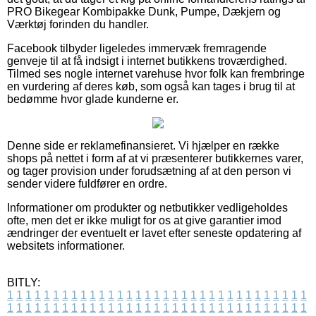
PRO Bikegear Kombipakke Dunk, Pumpe, Dækjern og
Værktøj forinden du handler.
Facebook tilbyder ligeledes immervæk fremragende
genveje til at få indsigt i internet butikkens troværdighed.
Tilmed ses nogle internet varehuse hvor folk kan frembringe
en vurdering af deres køb, som også kan tages i brug til at
bedømme hvor glade kunderne er.
Denne side er reklamefinansieret. Vi hjælper en række
shops på nettet i form af at vi præsenterer butikkernes varer,
og tager provision under forudsætning af at den person vi
sender videre fuldfører en ordre.
Informationer om produkter og netbutikker vedligeholdes
ofte, men det er ikke muligt for os at give garantier imod
ændringer der eventuelt er lavet efter seneste opdatering af
websitets informationer.
BITLY:
1
1
1
1
1
1
1
1
1
1
1
1
1
1
1
1
1
1
1
1
1
1
1
1
1
1
1
1
1
1
1
1
1
1
1
1
1
1
1
1
1
1
1
1
1
1
1
1
1
1
1
1
1
1
1
1
1
1
1
1
1
1
1
1
1
1