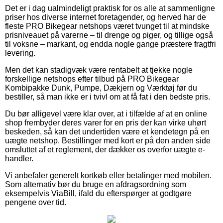
Det er i dag ualmindeligt praktisk for os alle at sammenligne
priser hos diverse internet foretagender, og herved har de
fleste PRO Bikegear netshops været tvunget til at mindske
prisniveauet på varerne – til drenge og piger, og tillige også
til voksne – markant, og endda nogle gange præstere fragtfri
levering.
Men det kan stadigvæk være rentabelt at tjekke nogle
forskellige netshops efter tilbud på PRO Bikegear
Kombipakke Dunk, Pumpe, Dækjern og Værktøj før du
bestiller, så man ikke er i tvivl om at få fat i den bedste pris.
Du bør alligevel være klar over, at i tilfælde af at en online
shop frembyder deres varer for en pris der kan virke uhørt
beskeden, så kan det undertiden være et kendetegn på en
uægte netshop. Bestillinger med kort er på den anden side
omsluttet af et reglement, der dækker os overfor uægte e-
handler.
Vi anbefaler generelt kortkøb eller betalinger med mobilen.
Som alternativ bør du bruge en afdragsordning som
eksempelvis ViaBill, ifald du efterspørger at godtgøre
pengene over tid.