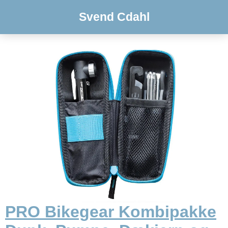
Svend Cdahl
PRO Bikegear Kombipakke