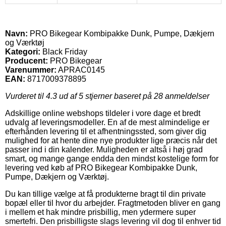
Navn:
PRO Bikegear Kombipakke Dunk, Pumpe, Dækjern
og Værktøj
Kategori:
Black Friday
Producent:
PRO Bikegear
Varenummer:
APRAC0145
EAN:
8717009378895
Vurderet til
4.3
ud af 5 stjerner baseret på
28
anmeldelser
Adskillige online webshops tildeler i vore dage et bredt
udvalg af leveringsmodeller. En af de mest almindelige er
efterhånden levering til et afhentningssted, som giver dig
mulighed for at hente dine nye produkter lige præcis når det
passer ind i din kalender. Muligheden er altså i høj grad
smart, og mange gange endda den mindst kostelige form for
levering ved køb af PRO Bikegear Kombipakke Dunk,
Pumpe, Dækjern og Værktøj.
Du kan tillige vælge at få produkterne bragt til din private
bopæl eller til hvor du arbejder. Fragtmetoden bliver en gang
i mellem et hak mindre prisbillig, men ydermere super
smertefri. Den prisbilligste slags levering vil dog til enhver tid