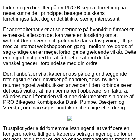
Inden nogen bestiller på en PRO Bikegear forretning på
nettet kunne de i princippet betragte butikkens
forretningsaftale, dog er det tit ikke særlig interessant.
Et andet alternativ er at se nærmere på hvorvidt e-firmaet er
e-mærket, eftersom det kan være en forsikring om at
webbutikken lever op til gældende dansk lovgivning, tillige
med at internet webshoppen en gang i mellem revideres af
sagkyndige der er meget fortrolige de gældende vilkår. Dette
er en god mulighed for at få hjælp, såfremt du får
vanskeligheder i forbindelse med din ordre.
Dertil anbefaler vi at køber er obs på de grundlæggende
retningslinjer der indvirker på handlen, f.eks. hvilken
returneringsret webbutikken anvender. I den forbindelse er
det også vigtigt, at man permanent opbevarer sin faktura,
således man i fremtiden vil kunne dokumentere sin ordre af
PRO Bikegear Kombipakke Dunk, Pumpe, Dækjern og
Værktøj, om man søger produkter til en pige eller dreng.
Trustpilot yder altid fornemme løsninger til at verificere en
længere række tidligere køberes betragtninger og derfor er
det godt, at du tager et kig på online forhandlerens ratings af