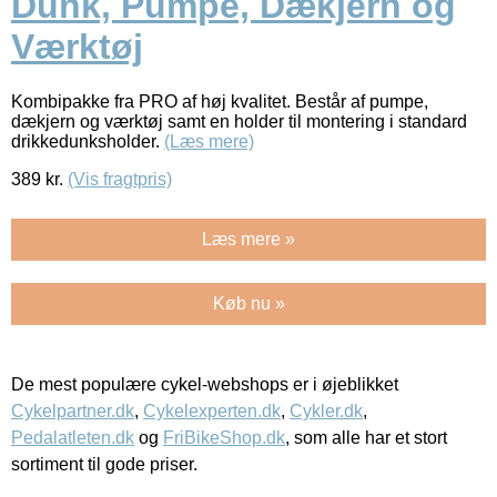
Dunk, Pumpe, Dækjern og
Værktøj
Kombipakke fra PRO af høj kvalitet. Består af pumpe,
dækjern og værktøj samt en holder til montering i standard
drikkedunksholder.
(Læs mere)
389
kr.
(Vis fragtpris)
Læs mere »
Køb nu »
De mest populære cykel-webshops er i øjeblikket
Cykelpartner.dk
,
Cykelexperten.dk
,
Cykler.dk
,
Pedalatleten.dk
og
FriBikeShop.dk
, som alle har et stort
sortiment til gode priser.