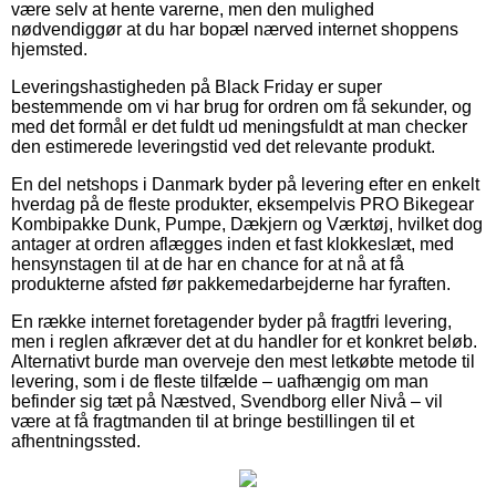
være selv at hente varerne, men den mulighed
nødvendiggør at du har bopæl nærved internet shoppens
hjemsted.
Leveringshastigheden på Black Friday er super
bestemmende om vi har brug for ordren om få sekunder, og
med det formål er det fuldt ud meningsfuldt at man checker
den estimerede leveringstid ved det relevante produkt.
En del netshops i Danmark byder på levering efter en enkelt
hverdag på de fleste produkter, eksempelvis PRO Bikegear
Kombipakke Dunk, Pumpe, Dækjern og Værktøj, hvilket dog
antager at ordren aflægges inden et fast klokkeslæt, med
hensynstagen til at de har en chance for at nå at få
produkterne afsted før pakkemedarbejderne har fyraften.
En række internet foretagender byder på fragtfri levering,
men i reglen afkræver det at du handler for et konkret beløb.
Alternativt burde man overveje den mest letkøbte metode til
levering, som i de fleste tilfælde – uafhængig om man
befinder sig tæt på Næstved, Svendborg eller Nivå – vil
være at få fragtmanden til at bringe bestillingen til et
afhentningssted.