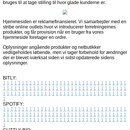
bruges til at tage stilling til hvor glade kunderne er.
Hjemmesiden er reklamefinansieret. Vi samarbejder med en
stribe online outlets hvor vi introducerer forretningernes
produkter, og får provision når en bruger fra vores
hjemmeside foretager en ordre.
Oplysninger angående produkter og netbutikker
vedligeholdes løbende, men vi tager forbehold for ændringer
der er blevet iværksat siden vi sidst opdaterede sidens
oplysninger.
BITLY:
1
1
1
1
1
1
1
1
1
1
1
1
1
1
1
1
1
1
1
1
1
1
1
1
1
1
1
1
1
1
1
1
1
1
1
1
1
1
1
1
1
1
1
1
1
1
1
1
1
1
1
1
1
1
1
1
1
1
1
1
1
1
1
1
1
1
1
1
1
1
1
1
1
1
1
1
1
1
1
1
1
1
1
1
1
1
1
1
1
1
1
1
1
1
1
1
1
1
1
1
SPOTIFY:
1
1
1
1
1
1
1
1
1
1
1
1
1
1
1
1
1
1
1
1
1
1
1
1
1
1
1
1
1
1
1
1
1
1
1
1
1
1
1
1
1
1
1
1
1
1
1
1
1
1
1
1
1
1
1
1
1
1
1
1
1
1
1
1
1
1
1
1
1
1
1
1
1
1
1
1
1
1
1
1
1
1
1
1
1
1
1
1
1
1
1
1
1
1
1
1
1
1
1
1