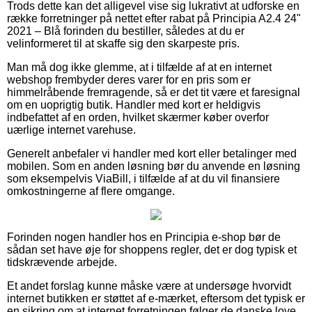
Trods dette kan det alligevel vise sig lukrativt at udforske en
række forretninger på nettet efter rabat på Principia A2.4 24"
2021 – Blå forinden du bestiller, således at du er
velinformeret til at skaffe sig den skarpeste pris.
Man må dog ikke glemme, at i tilfælde af at en internet
webshop frembyder deres varer for en pris som er
himmelråbende fremragende, så er det tit være et faresignal
om en uoprigtig butik. Handler med kort er heldigvis
indbefattet af en orden, hvilket skærmer køber overfor
uærlige internet varehuse.
Generelt anbefaler vi handler med kort eller betalinger med
mobilen. Som en anden løsning bør du anvende en løsning
som eksempelvis ViaBill, i tilfælde af at du vil finansiere
omkostningerne af flere omgange.
Forinden nogen handler hos en Principia e-shop bør de
sådan set have øje for shoppens regler, det er dog typisk et
tidskrævende arbejde.
Et andet forslag kunne måske være at undersøge hvorvidt
internet butikken er støttet af e-mærket, eftersom det typisk er
en sikring om at internet forretningen følger de danske love,