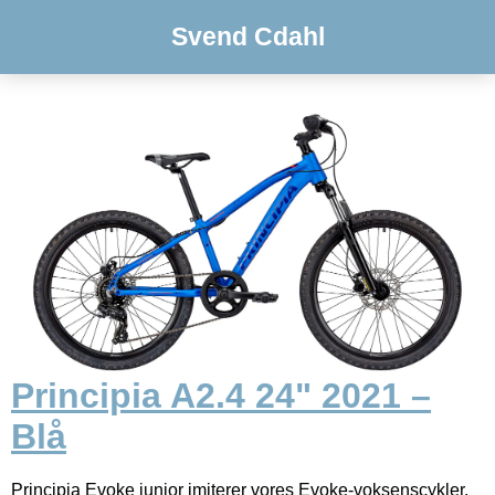
Svend Cdahl
Principia A2.4 24" 2021 –
Blå
Principia Evoke junior imiterer vores Evoke-voksenscykler.