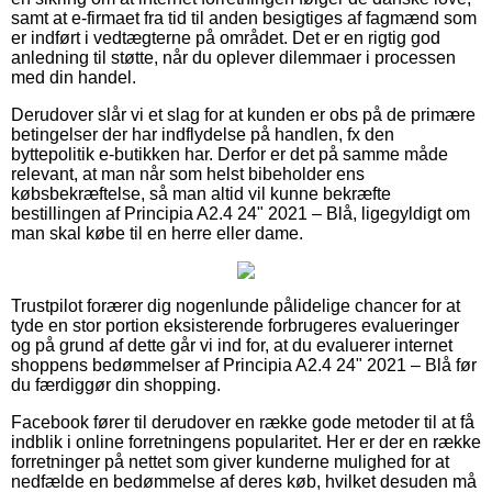
samt at e-firmaet fra tid til anden besigtiges af fagmænd som
er indført i vedtægterne på området. Det er en rigtig god
anledning til støtte, når du oplever dilemmaer i processen
med din handel.
Derudover slår vi et slag for at kunden er obs på de primære
betingelser der har indflydelse på handlen, fx den
byttepolitik e-butikken har. Derfor er det på samme måde
relevant, at man når som helst bibeholder ens
købsbekræftelse, så man altid vil kunne bekræfte
bestillingen af Principia A2.4 24" 2021 – Blå, ligegyldigt om
man skal købe til en herre eller dame.
Trustpilot forærer dig nogenlunde pålidelige chancer for at
tyde en stor portion eksisterende forbrugeres evalueringer
og på grund af dette går vi ind for, at du evaluerer internet
shoppens bedømmelser af Principia A2.4 24" 2021 – Blå før
du færdiggør din shopping.
Facebook fører til derudover en række gode metoder til at få
indblik i online forretningens popularitet. Her er der en række
forretninger på nettet som giver kunderne mulighed for at
nedfælde en bedømmelse af deres køb, hvilket desuden må