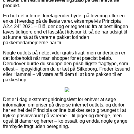
checker den estimerede leveringsdato på det relevante
produkt.
En hel del internet foretagender byder på levering efter en
enkelt hverdag på de fleste varer, eksempelvis Principia
A2.4 24" 2021 – Blå, der dog er regnet ud fra at bestillingen
laves tidligere end et fastslået tidspunkt, så de har udsigt til
at kunne nå at få varerne pakket forinden
pakkemedarbejderne har fri.
Nogle outlets på nettet yder gratis fragt, men undertiden er
det forbeholdt når man shopper for et præcist beløb.
Derudover burde du snuppe den prisbilligste fragttype, som
oftest – ligegyldigt om du er tæt på Silkeborg, Frederikssund
eller Hammel – vil være at få dem til at køre pakken til en
pakkeshop.
Det er i dag ekstremt gnidningsløst for enhver at søge
information om priser på diverse internet outlets, og derfor
har en hel del Principia online butikker set sig tvunget til at
trykke prisniveauet på varerne – til piger og drenge, men
også til damer og herrer – kolossalt, og endda nogle gange
frembyde fragt uden beregning.