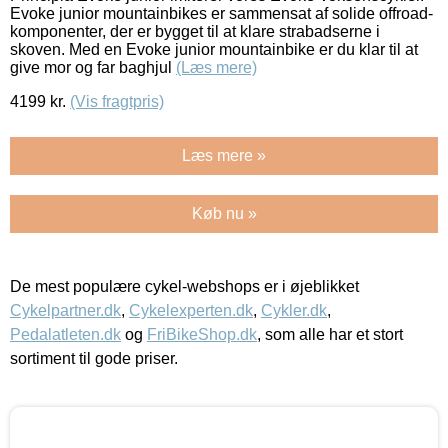
Evoke junior mountainbikes er sammensat af solide offroad-
komponenter, der er bygget til at klare strabadserne i
skoven. Med en Evoke junior mountainbike er du klar til at
give mor og far baghjul
(Læs mere)
4199
kr.
(Vis fragtpris)
Læs mere »
Køb nu »
De mest populære cykel-webshops er i øjeblikket
Cykelpartner.dk
,
Cykelexperten.dk
,
Cykler.dk
,
Pedalatleten.dk
og
FriBikeShop.dk
, som alle har et stort
sortiment til gode priser.