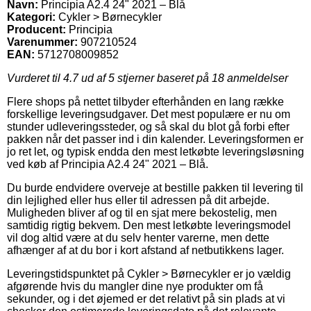
Navn:
Principia A2.4 24" 2021 – Blå
Kategori:
Cykler > Børnecykler
Producent:
Principia
Varenummer:
907210524
EAN:
5712708009852
Vurderet til
4.7
ud af 5 stjerner baseret på
18
anmeldelser
Flere shops på nettet tilbyder efterhånden en lang række
forskellige leveringsudgaver. Det mest populære er nu om
stunder udleveringssteder, og så skal du blot gå forbi efter
pakken når det passer ind i din kalender. Leveringsformen er
jo ret let, og typisk endda den mest letkøbte leveringsløsning
ved køb af Principia A2.4 24" 2021 – Blå.
Du burde endvidere overveje at bestille pakken til levering til
din lejlighed eller hus eller til adressen på dit arbejde.
Muligheden bliver af og til en sjat mere bekostelig, men
samtidig rigtig bekvem. Den mest letkøbte leveringsmodel
vil dog altid være at du selv henter varerne, men dette
afhænger af at du bor i kort afstand af netbutikkens lager.
Leveringstidspunktet på Cykler > Børnecykler er jo vældig
afgørende hvis du mangler dine nye produkter om få
sekunder, og i det øjemed er det relativt på sin plads at vi