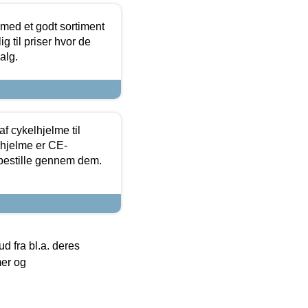
 med et godt sortiment
g til priser hvor de
alg.
f cykelhjelme til
lhjelme er CE-
 bestille gennem dem.
 fra bl.a. deres
mer og