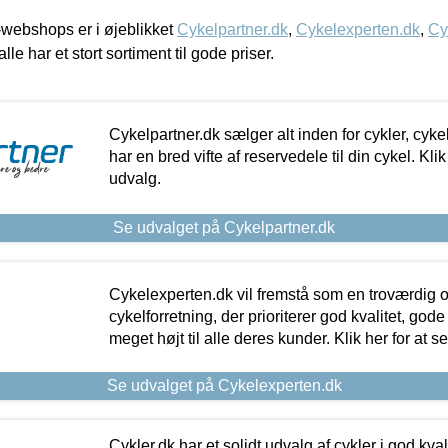
webshops er i øjeblikket
Cykelpartner.dk
,
Cykelexperten.dk
,
Cy
alle har et stort sortiment til gode priser.
Cykelpartner.dk sælger alt inden for cykler, cyke
har en bred vifte af reservedele til din cykel. Klik
udvalg.
Se udvalget på Cykelpartner.dk
Cykelexperten.dk vil fremstå som en troværdig o
cykelforretning, der prioriterer god kvalitet, god
meget højt til alle deres kunder. Klik her for at s
Se udvalget på Cykelexperten.dk
Cykler.dk har et solidt udvalg af cykler i god kvalit