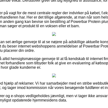
dende vilkår. Derudover giver det dig lejlighed til assistance, for
er på vagt for de mest centrale regler der indvirker på købet, f.e
handleren har. Her er det tillige afgørende, at man når som hel
en anden gang kan bevise sin bestilling af Powerbar Protein p
n søger et produkt til en voksen eller et barn.
dan set ærlige genveje til at se nøjere på adskillige aktuelle ko
 at du beser internet webshoppens anmeldelser af Powerbar Pro
 placerer din ordre.
ltid hensigtsmæssige genveje til at få kendskab til internet fir
rnet forhandlere som tilbyder folk at give en evaluering af købs
k i hvor glade kunderne er.
ved hjælp af reklamer. Vi har samarbejder med en stribe webbutik
r, og tager imod kommission når vores besøgende fuldfører et i
er og e-shops vedligeholdes jævnligt, men vi tager ikke ansvar 
vi nyligst opdaterede hjemmesidens data.