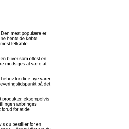
r. Den mest populære er
kunne hente de købte
 mest letkøbte
Den bliver som oftest en
kke modsiges at være at
 behov for dine nye varer
leveringstidspunkt på det
t produkter, eksempelvis
illingen anbringes
 forud for at de
s du bestiller for en