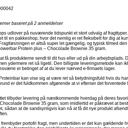
900042
jerner baseret på
2
anmeldelser
hops udlover på nuværende tidspunkt et stort udvalg af fragttype
et til en pakkeshop, hvor det nemlig er ret fleksibelt for dig at 
 Fragtløsningen er altså super let gængelig, og typisk tilmed den
Powerbar Protein plus – Chocolade Brownie 35 gram.
at få produkterne sendt til dit hus eller ud på din arbejdsplads. 
men ydermere ret så ligetil. Den billigste leveringsmetode kan i
sværre er betinget af at du lever nærved e-firmaets lager.
roteinbar kan vise sig at være ret så betydningsfuld hvis du har
grund er det fuldkommen afgørende at vi efterser det forventede 
tet tilbyder levering på næstkommende hverdag på deres favori
Chocolade Brownie 35 gram, som imidlertid er påkrævet at best
æt, sådan at de sandsynligvis kan nå at få dit nye produkt afsendt
ten.
t frembyder portofri fragt, men undertiden er det kun gældende hvi