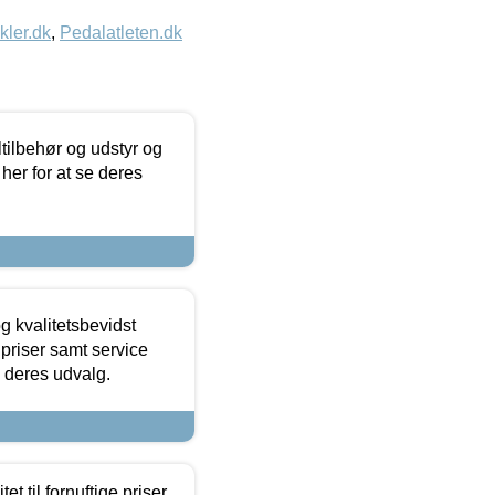
kler.dk
,
Pedalatleten.dk
ltilbehør og udstyr og
 her for at se deres
g kvalitetsbevidst
e priser samt service
e deres udvalg.
et til fornuftige priser.