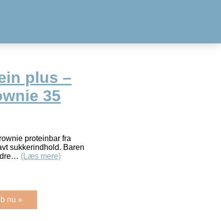
ein plus –
ownie 35
ownie proteinbar fra
lavt sukkerindhold. Baren
andre…
(Læs mere)
b nu »