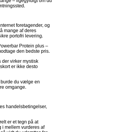
gange – ligegyldigt om du
entningssted.
internet foretagender, og
på mange af deres
kre portofri levering.
Powerbar Protein plus –
modtage den bedste pris.
s der virker mystisk
skort er ikke desto
g burde du vælge en
lere omgange.
res handelsbetingelser,
lt er et tegn på at
g i mellem vurderes af