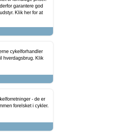
 derfor garantere god
dstyr. Klik her for at
erne cykelforhandler
til hverdagsbrug. Klik
lforretninger - de er
mmen forelsket i cykler.