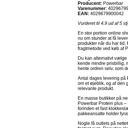
Producent:
Powerbar
Varenummer:
4029679
EAN:
4029679900042
Vurderet til
4.9
ud af 5 st
En stor portion online s
nu om stunder at få lever
produkter når du har tid.
fragtmetode ved køb af 
Du kan alternativt vælge 
kende mindre prisbillig, 
hente ordren selv, som de
Antal dages levering på P
om et øjeblik, og af den 
relevante produkt.
En masse butikker på net
Powerbar Protein plus – 
forinden et fast klokkesl
pakkeansatte holder fyraf
Nogle få outlets på nette