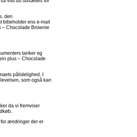
 så vidt du udsættes for
ks. den
st bibeholder ens e-mail
lus – Chocolade Brownie
nsumenters tanker og
tein plus – Chocolade
maets pålidelighed. I
oplevelsen, som også kan
ker da vi fremviser
ndkøb.
for ændringer der er