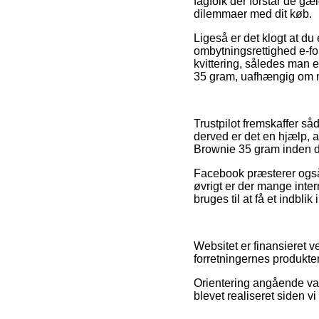
fagfolk der forstår de gæl
dilemmaer med dit køb.
Ligeså er det klogt at du 
ombytningsrettighed e-for
kvittering, således man 
35 gram, uafhængig om ma
Trustpilot fremskaffer så
derved er det en hjælp,
Brownie 35 gram inden du
Facebook præsterer også a
øvrigt er der mange inte
bruges til at få et indbli
Websitet er finansieret 
forretningernes produkte
Orientering angående var
blevet realiseret siden 