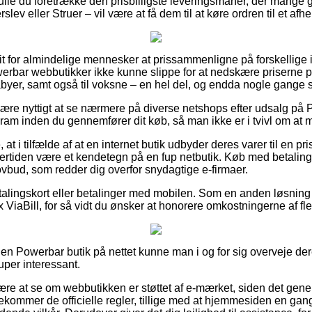
lle du foretrække den prisbilligste leveringsmanér, der mange 
ev eller Struer – vil være at få dem til at køre ordren til et afh
rit for almindelige mennesker at prissammenligne på forskellige 
werbar webbutikker ikke kunne slippe for at nedskære priserne 
abyer, samt også til voksne – en hel del, og endda nogle gange si
 være nyttigt at se nærmere på diverse netshops efter udsalg på 
m inden du gennemfører dit køb, så man ikke er i tvivl om at 
 i tilfælde af at en internet butik udbyder deres varer til en pri
dertiden være et kendetegn på en fup netbutik. Køb med betaling
lovbud, som redder dig overfor snydagtige e-firmaer.
talingskort eller betalinger med mobilen. Som en anden løsnin
x ViaBill, for så vidt du ønsker at honorere omkostningerne af f
 en Powerbar butik på nettet kunne man i og for sig overveje de
uper interessant.
re at se om webbutikken er støttet af e-mærket, siden det genere
ekommer de officielle regler, tillige med at hjemmesiden en gan