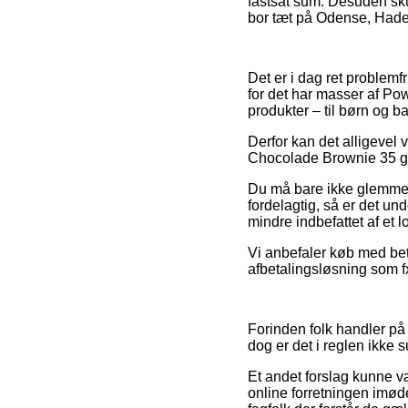
fastsat sum. Desuden sku
bor tæt på Odense, Hadersl
Det er i dag ret problemf
for det har masser af Po
produkter – til børn og b
Derfor kan det alligevel
Chocolade Brownie 35 gra
Du må bare ikke glemme, at
fordelagtig, så er det un
mindre indbefattet af et 
Vi anbefaler køb med be
afbetalingsløsning som f
Forinden folk handler på
dog er det i reglen ikke s
Et andet forslag kunne væ
online forretningen imød