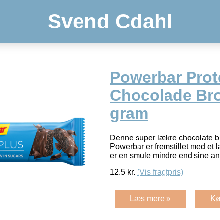
Svend Cdahl
Powerbar Prot
Chocolade Br
gram
Denne super lækre chocolate br
Powerbar er fremstillet med et 
er en smule mindre end sine 
12.5
kr.
(Vis fragtpris)
Læs mere »
Kø