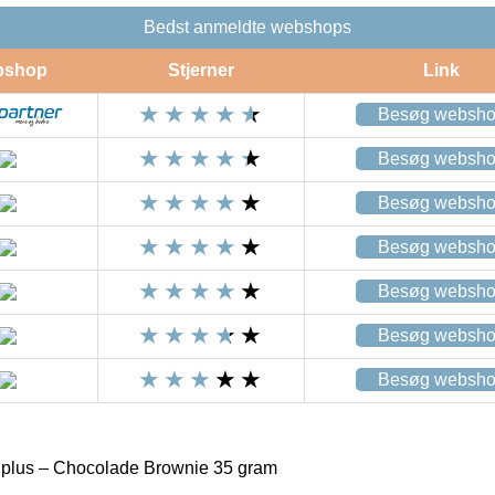
Bedst anmeldte webshops
bshop
Stjerner
Link
Besøg websh
Besøg websh
Besøg websh
Besøg websh
Besøg websh
Besøg websh
Besøg websh
 plus – Chocolade Brownie 35 gram