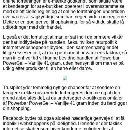
online forretningen er e-mærke godkendt, som skulle være
et kendetegn for at e-butikken opererer i overensstemmelse
med de officielle regler, og at online forretningen undertiden
overværes af sagkyndige som har megen viden om reglerne.
Dette er en god genvej til opbakning, for så vidt du skulle få
udfordringer med din handel.
Ligeså er det fornuftigt at man er sat ind i de primære vilkår
der har indflydelse på handlen, f.eks. hvilken returpolitik
internet webshoppen tilbyder. I den sammenhæng er det
tillige essesentielt, at man permanent bevarer ens faktura, så
man til enhver tid vil kunne bevidne handlen af Powerbar
PowerGel – Vanilje 41 gram, uden hensyn til om man er på
udkig efter produkter til en herre eller dame.
Trustpilot yder temmelig nyttige chancer for at sondere en
længere række nuværende forbrugeres domme og af den
grund anbefales det, at du undersøger e-butikkens omtaler
af Powerbar PowerGel – Vanilje 41 gram inden du færdiggør
din shopping.
Facebook byder på også aldeles hæderlige genveje til at få
indblik i webshoppens pålidelighed. Herinde er der faktisk
internet selskaber som giver kunderne mulighed for at