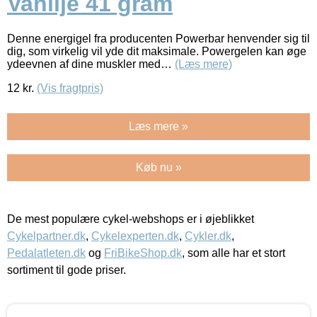
Vanilje 41 gram
Denne energigel fra producenten Powerbar henvender sig til
dig, som virkelig vil yde dit maksimale. Powergelen kan øge
ydeevnen af dine muskler med…
(Læs mere)
12
kr.
(Vis fragtpris)
Læs mere »
Køb nu »
De mest populære cykel-webshops er i øjeblikket
Cykelpartner.dk
,
Cykelexperten.dk
,
Cykler.dk
,
Pedalatleten.dk
og
FriBikeShop.dk
, som alle har et stort
sortiment til gode priser.