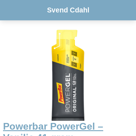
Svend Cdahl
Powerbar PowerGel –