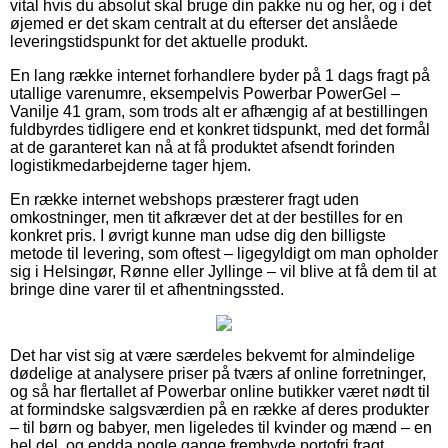
vital hvis du absolut skal bruge din pakke nu og her, og i det
øjemed er det skam centralt at du efterser det anslåede
leveringstidspunkt for det aktuelle produkt.
En lang række internet forhandlere byder på 1 dags fragt på
utallige varenumre, eksempelvis Powerbar PowerGel –
Vanilje 41 gram, som trods alt er afhængig af at bestillingen
fuldbyrdes tidligere end et konkret tidspunkt, med det formål
at de garanteret kan nå at få produktet afsendt forinden
logistikmedarbejderne tager hjem.
En række internet webshops præsterer fragt uden
omkostninger, men tit afkræver det at der bestilles for en
konkret pris. I øvrigt kunne man udse dig den billigste
metode til levering, som oftest – ligegyldigt om man opholder
sig i Helsingør, Rønne eller Jyllinge – vil blive at få dem til at
bringe dine varer til et afhentningssted.
Det har vist sig at være særdeles bekvemt for almindelige
dødelige at analysere priser på tværs af online forretninger,
og så har flertallet af Powerbar online butikker været nødt til
at formindske salgsværdien på en række af deres produkter
– til børn og babyer, men ligeledes til kvinder og mænd – en
hel del, og endda nogle gange frembyde portofri fragt.