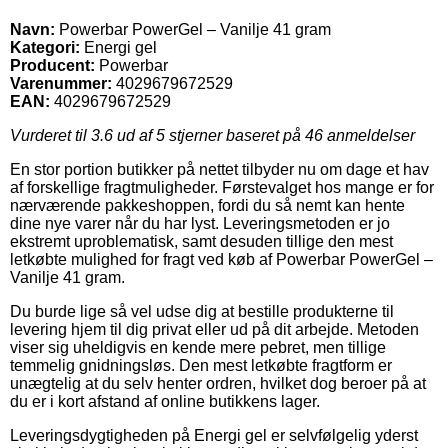
Navn:
Powerbar PowerGel – Vanilje 41 gram
Kategori:
Energi gel
Producent:
Powerbar
Varenummer:
4029679672529
EAN:
4029679672529
Vurderet til
3.6
ud af 5 stjerner baseret på
46
anmeldelser
En stor portion butikker på nettet tilbyder nu om dage et hav
af forskellige fragtmuligheder. Førstevalget hos mange er for
nærværende pakkeshoppen, fordi du så nemt kan hente
dine nye varer når du har lyst. Leveringsmetoden er jo
ekstremt uproblematisk, samt desuden tillige den mest
letkøbte mulighed for fragt ved køb af Powerbar PowerGel –
Vanilje 41 gram.
Du burde lige så vel udse dig at bestille produkterne til
levering hjem til dig privat eller ud på dit arbejde. Metoden
viser sig uheldigvis en kende mere pebret, men tillige
temmelig gnidningsløs. Den mest letkøbte fragtform er
unægtelig at du selv henter ordren, hvilket dog beroer på at
du er i kort afstand af online butikkens lager.
Leveringsdygtigheden på Energi gel er selvfølgelig yderst