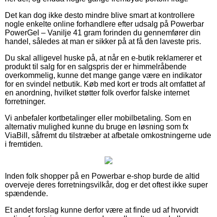
Det kan dog ikke desto mindre blive smart at kontrollere
nogle enkelte online forhandlere efter udsalg på Powerbar
PowerGel – Vanilje 41 gram forinden du gennemfører din
handel, således at man er sikker på at få den laveste pris.
Du skal alligevel huske på, at når en e-butik reklamerer et
produkt til salg for en salgspris der er himmelråbende
overkommelig, kunne det mange gange være en indikator
for en svindel netbutik. Køb med kort er trods alt omfattet af
en anordning, hvilket støtter folk overfor falske internet
forretninger.
Vi anbefaler kortbetalinger eller mobilbetaling. Som en
alternativ mulighed kunne du bruge en løsning som fx
ViaBill, såfremt du tilstræber at afbetale omkostningerne ude
i fremtiden.
Inden folk shopper på en Powerbar e-shop burde de altid
overveje deres forretningsvilkår, dog er det oftest ikke super
spændende.
Et andet forslag kunne derfor være at finde ud af hvorvidt