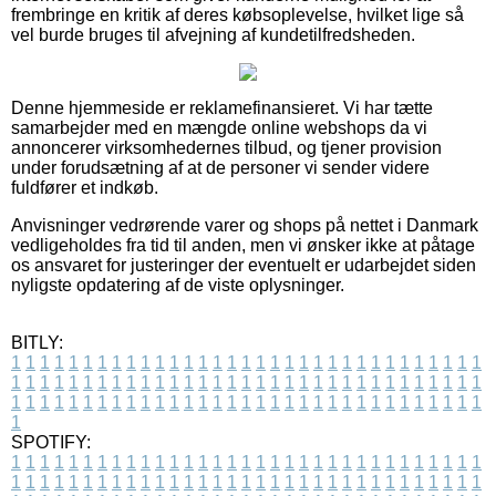
frembringe en kritik af deres købsoplevelse, hvilket lige så
vel burde bruges til afvejning af kundetilfredsheden.
Denne hjemmeside er reklamefinansieret. Vi har tætte
samarbejder med en mængde online webshops da vi
annoncerer virksomhedernes tilbud, og tjener provision
under forudsætning af at de personer vi sender videre
fuldfører et indkøb.
Anvisninger vedrørende varer og shops på nettet i Danmark
vedligeholdes fra tid til anden, men vi ønsker ikke at påtage
os ansvaret for justeringer der eventuelt er udarbejdet siden
nyligste opdatering af de viste oplysninger.
BITLY:
1
1
1
1
1
1
1
1
1
1
1
1
1
1
1
1
1
1
1
1
1
1
1
1
1
1
1
1
1
1
1
1
1
1
1
1
1
1
1
1
1
1
1
1
1
1
1
1
1
1
1
1
1
1
1
1
1
1
1
1
1
1
1
1
1
1
1
1
1
1
1
1
1
1
1
1
1
1
1
1
1
1
1
1
1
1
1
1
1
1
1
1
1
1
1
1
1
1
1
1
SPOTIFY:
1
1
1
1
1
1
1
1
1
1
1
1
1
1
1
1
1
1
1
1
1
1
1
1
1
1
1
1
1
1
1
1
1
1
1
1
1
1
1
1
1
1
1
1
1
1
1
1
1
1
1
1
1
1
1
1
1
1
1
1
1
1
1
1
1
1