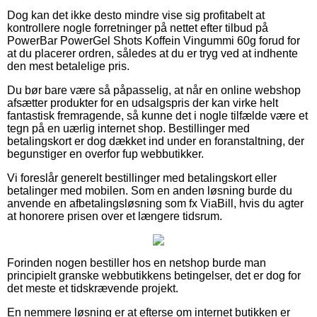
Dog kan det ikke desto mindre vise sig profitabelt at
kontrollere nogle forretninger på nettet efter tilbud på
PowerBar PowerGel Shots Koffein Vingummi 60g forud for
at du placerer ordren, således at du er tryg ved at indhente
den mest betalelige pris.
Du bør bare være så påpasselig, at når en online webshop
afsætter produkter for en udsalgspris der kan virke helt
fantastisk fremragende, så kunne det i nogle tilfælde være et
tegn på en uærlig internet shop. Bestillinger med
betalingskort er dog dækket ind under en foranstaltning, der
begunstiger en overfor fup webbutikker.
Vi foreslår generelt bestillinger med betalingskort eller
betalinger med mobilen. Som en anden løsning burde du
anvende en afbetalingsløsning som fx ViaBill, hvis du agter
at honorere prisen over et længere tidsrum.
Forinden nogen bestiller hos en netshop burde man
principielt granske webbutikkens betingelser, det er dog for
det meste et tidskrævende projekt.
En nemmere løsning er at efterse om internet butikken er