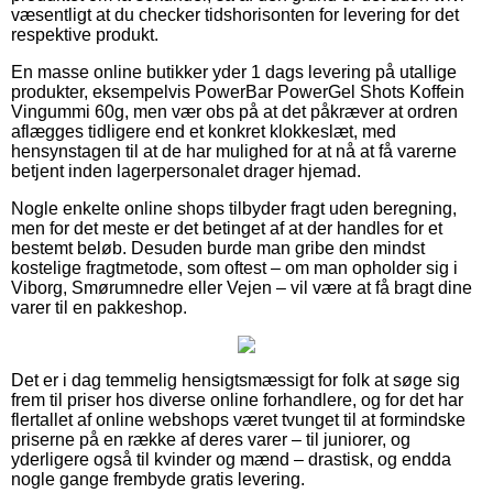
væsentligt at du checker tidshorisonten for levering for det
respektive produkt.
En masse online butikker yder 1 dags levering på utallige
produkter, eksempelvis PowerBar PowerGel Shots Koffein
Vingummi 60g, men vær obs på at det påkræver at ordren
aflægges tidligere end et konkret klokkeslæt, med
hensynstagen til at de har mulighed for at nå at få varerne
betjent inden lagerpersonalet drager hjemad.
Nogle enkelte online shops tilbyder fragt uden beregning,
men for det meste er det betinget af at der handles for et
bestemt beløb. Desuden burde man gribe den mindst
kostelige fragtmetode, som oftest – om man opholder sig i
Viborg, Smørumnedre eller Vejen – vil være at få bragt dine
varer til en pakkeshop.
Det er i dag temmelig hensigtsmæssigt for folk at søge sig
frem til priser hos diverse online forhandlere, og for det har
flertallet af online webshops været tvunget til at formindske
priserne på en række af deres varer – til juniorer, og
yderligere også til kvinder og mænd – drastisk, og endda
nogle gange frembyde gratis levering.