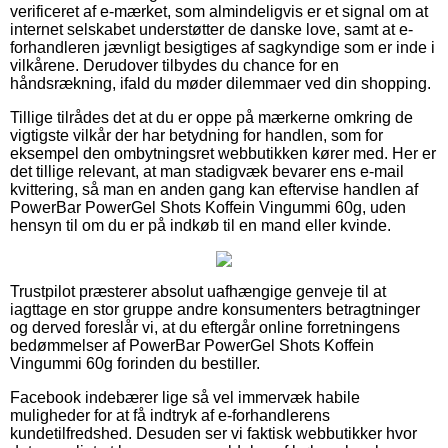
verificeret af e-mærket, som almindeligvis er et signal om at
internet selskabet understøtter de danske love, samt at e-
forhandleren jævnligt besigtiges af sagkyndige som er inde i
vilkårene. Derudover tilbydes du chance for en
håndsrækning, ifald du møder dilemmaer ved din shopping.
Tillige tilrådes det at du er oppe på mærkerne omkring de
vigtigste vilkår der har betydning for handlen, som for
eksempel den ombytningsret webbutikken kører med. Her er
det tillige relevant, at man stadigvæk bevarer ens e-mail
kvittering, så man en anden gang kan eftervise handlen af
PowerBar PowerGel Shots Koffein Vingummi 60g, uden
hensyn til om du er på indkøb til en mand eller kvinde.
Trustpilot præsterer absolut uafhængige genveje til at
iagttage en stor gruppe andre konsumenters betragtninger
og derved foreslår vi, at du eftergår online forretningens
bedømmelser af PowerBar PowerGel Shots Koffein
Vingummi 60g forinden du bestiller.
Facebook indebærer lige så vel immervæk habile
muligheder for at få indtryk af e-forhandlerens
kundetilfredshed. Desuden ser vi faktisk webbutikker hvor