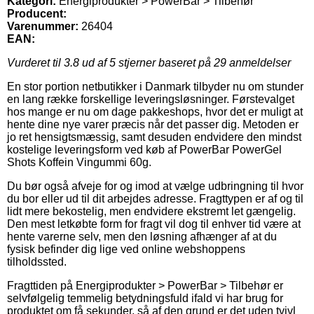
Kategori:
Energiprodukter > PowerBar > Tilbehør
Producent:
Varenummer:
26404
EAN:
Vurderet til
3.8
ud af 5 stjerner baseret på
29
anmeldelser
En stor portion netbutikker i Danmark tilbyder nu om stunder
en lang række forskellige leveringsløsninger. Førstevalget
hos mange er nu om dage pakkeshops, hvor det er muligt at
hente dine nye varer præcis når det passer dig. Metoden er
jo ret hensigtsmæssig, samt desuden endvidere den mindst
kostelige leveringsform ved køb af PowerBar PowerGel
Shots Koffein Vingummi 60g.
Du bør også afveje for og imod at vælge udbringning til hvor
du bor eller ud til dit arbejdes adresse. Fragttypen er af og til
lidt mere bekostelig, men endvidere ekstremt let gængelig.
Den mest letkøbte form for fragt vil dog til enhver tid være at
hente varerne selv, men den løsning afhænger af at du
fysisk befinder dig lige ved online webshoppens
tilholdssted.
Fragttiden på Energiprodukter > PowerBar > Tilbehør er
selvfølgelig temmelig betydningsfuld ifald vi har brug for
produktet om få sekunder, så af den grund er det uden tvivl