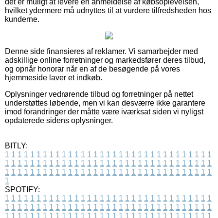
det er muligt at levere en anmeldelse af købsoplevelsen,
hvilket ydermere må udnyttes til at vurdere tilfredsheden hos
kunderne.
Denne side finansieres af reklamer. Vi samarbejder med
adskillige online forretninger og markedsfører deres tilbud,
og opnår honorar når en af de besøgende på vores
hjemmeside laver et indkøb.
Oplysninger vedrørende tilbud og forretninger på nettet
understøttes løbende, men vi kan desværre ikke garantere
imod forandringer der måtte være iværksat siden vi nyligst
opdaterede sidens oplysninger.
BITLY:
1
1
1
1
1
1
1
1
1
1
1
1
1
1
1
1
1
1
1
1
1
1
1
1
1
1
1
1
1
1
1
1
1
1
1
1
1
1
1
1
1
1
1
1
1
1
1
1
1
1
1
1
1
1
1
1
1
1
1
1
1
1
1
1
1
1
1
1
1
1
1
1
1
1
1
1
1
1
1
1
1
1
1
1
1
1
1
1
1
1
1
1
1
1
1
1
1
1
1
1
SPOTIFY:
1
1
1
1
1
1
1
1
1
1
1
1
1
1
1
1
1
1
1
1
1
1
1
1
1
1
1
1
1
1
1
1
1
1
1
1
1
1
1
1
1
1
1
1
1
1
1
1
1
1
1
1
1
1
1
1
1
1
1
1
1
1
1
1
1
1
1
1
1
1
1
1
1
1
1
1
1
1
1
1
1
1
1
1
1
1
1
1
1
1
1
1
1
1
1
1
1
1
1