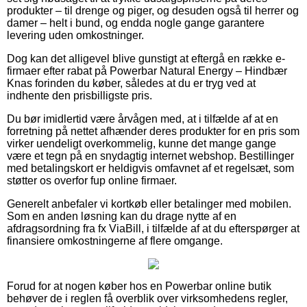
produkter – til drenge og piger, og desuden også til herrer og
damer – helt i bund, og endda nogle gange garantere
levering uden omkostninger.
Dog kan det alligevel blive gunstigt at eftergå en række e-
firmaer efter rabat på Powerbar Natural Energy – Hindbær
Knas forinden du køber, således at du er tryg ved at
indhente den prisbilligste pris.
Du bør imidlertid være årvågen med, at i tilfælde af at en
forretning på nettet afhænder deres produkter for en pris som
virker uendeligt overkommelig, kunne det mange gange
være et tegn på en snydagtig internet webshop. Bestillinger
med betalingskort er heldigvis omfavnet af et regelsæt, som
støtter os overfor fup online firmaer.
Generelt anbefaler vi kortkøb eller betalinger med mobilen.
Som en anden løsning kan du drage nytte af en
afdragsordning fra fx ViaBill, i tilfælde af at du efterspørger at
finansiere omkostningerne af flere omgange.
Forud for at nogen køber hos en Powerbar online butik
behøver de i reglen få overblik over virksomhedens regler,