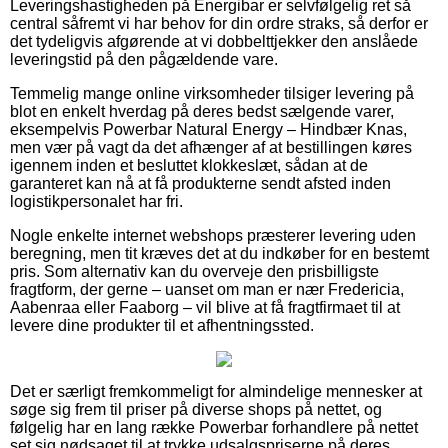
Leveringshastigheden på Energibar er selvfølgelig ret så
central såfremt vi har behov for din ordre straks, så derfor er
det tydeligvis afgørende at vi dobbelttjekker den anslåede
leveringstid på den pågældende vare.
Temmelig mange online virksomheder tilsiger levering på
blot en enkelt hverdag på deres bedst sælgende varer,
eksempelvis Powerbar Natural Energy – Hindbær Knas,
men vær på vagt da det afhænger af at bestillingen køres
igennem inden et besluttet klokkeslæt, sådan at de
garanteret kan nå at få produkterne sendt afsted inden
logistikpersonalet har fri.
Nogle enkelte internet webshops præsterer levering uden
beregning, men tit kræves det at du indkøber for en bestemt
pris. Som alternativ kan du overveje den prisbilligste
fragtform, der gerne – uanset om man er nær Fredericia,
Aabenraa eller Faaborg – vil blive at få fragtfirmaet til at
levere dine produkter til et afhentningssted.
Det er særligt fremkommeligt for almindelige mennesker at
søge sig frem til priser på diverse shops på nettet, og
følgelig har en lang række Powerbar forhandlere på nettet
set sig nødsaget til at trykke udsalgspriserne på deres