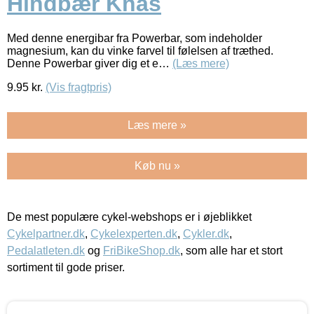
Hindbær Knas
Med denne energibar fra Powerbar, som indeholder
magnesium, kan du vinke farvel til følelsen af træthed.
Denne Powerbar giver dig et e…
(Læs mere)
9.95
kr.
(Vis fragtpris)
Læs mere »
Køb nu »
De mest populære cykel-webshops er i øjeblikket
Cykelpartner.dk
,
Cykelexperten.dk
,
Cykler.dk
,
Pedalatleten.dk
og
FriBikeShop.dk
, som alle har et stort
sortiment til gode priser.