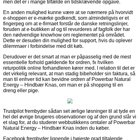
men det er i mange tilfælde en tidskrævende opgave.
En anden mulighed kunne være at se nærmere på hvorvidt
e-shoppen er e-mærke godkendt, som almindeligvis er et
fingerpeg om at e-firmaet forstår de danske retningslinjer,
foruden at e-butikken af og til revurderes af fagfolk der har
den nødvendige knowhow om reglementet på området.
Dette er desuden din mulighed for support, hvis du oplever
dilemmaer i forbindelse med dit køb.
Derudover er det smart at man er påpasselig med de mest
essentielle forhold gældende for ordren, fx hvilken
returpolitik online forhandleren kører med. I relation til det er
det virkelig relevant, at man stadig bibeholder sin faktura, så
man til enhver tid kan bevidne ordren af Powerbar Natural
Energy – Hindbær Knas, om man er på shopping til en
dreng eller pige.
Trustpilot frembyder sådan set ærlige løsninger til at tyde en
hel del øvrige brugeres observationer og af den grund slår vi
et slag for, at du studerer webbutikkens omtaler af Powerbar
Natural Energy – Hindbær Knas inden du køber.
Facebook frembyder lignende i højeste grad tiltalende