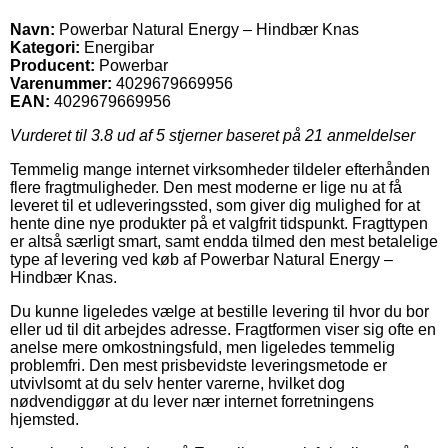
Navn:
Powerbar Natural Energy – Hindbær Knas
Kategori:
Energibar
Producent:
Powerbar
Varenummer:
4029679669956
EAN:
4029679669956
Vurderet til
3.8
ud af 5 stjerner baseret på
21
anmeldelser
Temmelig mange internet virksomheder tildeler efterhånden
flere fragtmuligheder. Den mest moderne er lige nu at få
leveret til et udleveringssted, som giver dig mulighed for at
hente dine nye produkter på et valgfrit tidspunkt. Fragttypen
er altså særligt smart, samt endda tilmed den mest betalelige
type af levering ved køb af Powerbar Natural Energy –
Hindbær Knas.
Du kunne ligeledes vælge at bestille levering til hvor du bor
eller ud til dit arbejdes adresse. Fragtformen viser sig ofte en
anelse mere omkostningsfuld, men ligeledes temmelig
problemfri. Den mest prisbevidste leveringsmetode er
utvivlsomt at du selv henter varerne, hvilket dog
nødvendiggør at du lever nær internet forretningens
hjemsted.